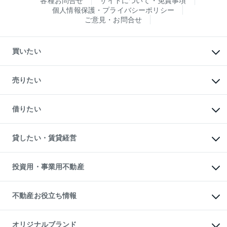
各種お問合せ
サイトについて・免責事項
個人情報保護・プライバシーポリシー
ご意見・お問合せ
買いたい
マンションの購入
新築・分譲マンションの購入
売りたい
中古マンションの購入
一戸建ての購入
マンションの売却・査定
新築一戸建ての購入
一戸建ての売却・査定
借りたい
中古一戸建ての購入
土地の売却・査定
土地の購入
スピードAI査定
不動産購入の流れ
物件を借りる
不動産売却について
注目キーワード物件特集
オフィス・店舗の賃貸
貸したい・賃貸経営
不動産査定について
購入ガイド
借りるときの流れ
売却サービス
借りるガイド
不動産売却の流れ
無料賃料査定
多言語対応
不動産買換えの流れ
マンション賃料データ
投資用・事業用不動産
売却ガイド
賃貸管理プラン
English
繁体中文
簡体中文
リロケーションについて
投資用不動産
貸すときの流れ
事業用不動産
不動産お役立ち情報
貸すガイド
マンション投資
投資用マンション
不動産AIアドバイザー Tellus Talk
マンション一棟
マンションライブラリー
オリジナルブランド
アパート経営