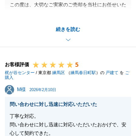
この度は、大切なご実家のご売却を当社にお任せいた
だき、誠にありがとうございました。
お客様の思い入れのあるご実家のお手伝いをさせてい
続きを読む
ただけましたこと、大変光栄に存じます。
お仕事でお忙しい中、残置物の撤去作業などは非常に
お疲れのこととお察しいたします。
微力ながら、少しでもお客様のお役に立てたのであれ
5
ば、これほど嬉しいことはございません。
お客様評価
梶が谷センター
また、温かいお褒めのお言葉をいただき、心より感謝
/ 東京都
練馬区
（
練馬春日町駅
）の
戸建て
を
ご
購入
申し上げます。
M様
M様
いただいたお言葉を糧に、今後もより一層精進してま
2026年2月10日
いる所存です。
問い合わせに対し迅速に対応いただいた
今後も不動産に関することでお困りごとやご相談がご
ざいましたら、いつでもお気軽にお声がけください。
丁寧な対応。
何卒よろしくお願いいたします。
問い合わせに対し迅速に対応いただいたおかげで、安
心して契約できた。