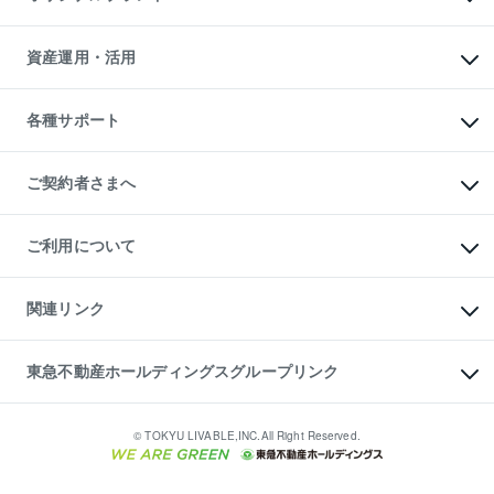
人気マンションランキング
アパート投資用物件
暮らしに役立つ不動産メディア

収益物件
当社売主リノベーションマンション
「Lnote」
ビル購入（ビル一棟）
一棟リノベーションマンション

資産運用・活用
不動産相場・不動産価格情報
投資用不動産の売却査定
L`GENTE（ルジェンテ）
不動産売却FAQ
事業用不動産の売却査定
区分リノベーションマンション

不動産コラム・ニュース
等価交換事業
海外不動産
Lideas（リディアス）
不動産用語集
不動産M&A
各種サポート
投資用一棟レジデンスWELL

不動産なんでもネット相談室
アセットマネジメント・出資
SQUARE（ウェルスクエア）
住まいの税金
不動産小口投資

シニア向けサポート
物件一括検索（購入＆賃貸）
LEGACIA（レガシア）
相続サポート
ご契約者さまへ
リフォームサポート
ご契約者さまサポートメニュー
ご紹介・再契約特典
ご利用について
入居者様専用-各種ご案内（賃貸）
東急こすもす会「こすもすWeb」
本人確認に関するお客様へのお願い
金融商品取引について
関連リンク
東急リバブル ソーシャルメディアポリシー
ご意見・お問い合わせ（金融商品取引専用の相談・お問い合わせ窓口）
すまいValue
保険募集におけるプライバシー・ポリシー
これからご結婚される方に東急百貨店のブライダルクラブ
東急不動産ホールディングスグループリンク
ダイレクトメール（郵送物）・Eメールなどの送付停止について
人材サービスのご用命は 東急リバブルスタッフ株式会社まで
宅地建物取引業者の皆様へ
東北の逸品を贈ります 東北すぐれものセレクション
東急不動産
民泊の開業・運営のご相談は「ReINN株式会社」まで
東急コミュニティー
© TOKYU LIVABLE,INC.All Right Reserved.
東急リバブル
東急住宅リース
学生情報センター（ナジック）