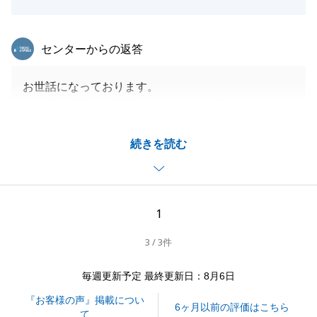
閉じる
東急リバブル
センターからの返答
お世話になっております。
この度は当社をご利用いただきまして誠にありがとう
ございました。
続きを読む
ご遠方からのお住み替えでご決済までも色々とご負担
をおかけしてしまったかと存じますがご家族皆様にご
協力いただき、無事にお取引を完了することができま
した。
1
お引越し後も何かございましたらお気軽にご相談くだ
3 / 3件
さいませ。今後とも、何卒宜しくお願いいたします。
毎週更新予定 最終更新日：8月6日
『お客様の声』掲載につい
閉じる
6ヶ月以前の評価はこちら
て