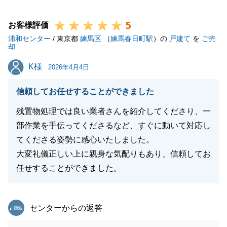
5
お客様評価
浦和センター
/ 東京都
練馬区
（
練馬春日町駅
）の
戸建て
を
ご売
閉じる
却
K様
K様
2026年4月4日
信頼してお任せすることができました
残置物処理では良い業者さんを紹介してくださり、一
部作業を手伝ってくださるなど、すぐに動いて対応し
てくださる姿勢に感心いたしました。
大変礼儀正しい上に親身な気配りもあり、信頼してお
任せすることができました。
東急リバブル
センターからの返答