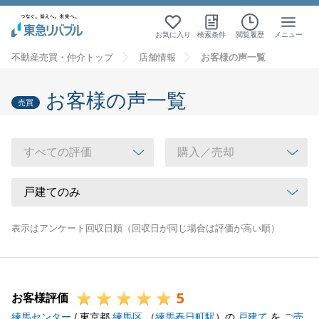
お気に入り
検索条件
閲覧履歴
メニュー
不動産売買・仲介トップ
店舗情報
お客様の声一覧
お客様の声一覧
売買
表示はアンケート回収日順（回収日が同じ場合は評価が高い順）
5
お客様評価
練馬センター
/ 東京都
練馬区
（
練馬春日町駅
）の
戸建て
を
ご売