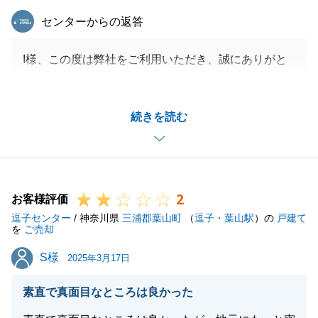
東急リバブル
センターからの返答
I様、この度は弊社をご利用いただき、誠にありがと
うございました。
私自身の都合で現場から離れることになってしまい、
続きを読む
ご心配をおかけし、大変申し訳ございませんでした。
今後、更なる改善に努めて参ります。
また何かお力になれることがございましたら、ご相談
いただけますと幸いでございます。
2
お客様評価
逗子センター
/ 神奈川県
三浦郡葉山町
（
逗子・葉山駅
）の
戸建て
を
ご売却
閉じる
S様
S様
2025年3月17日
素直で真面目なところは良かった