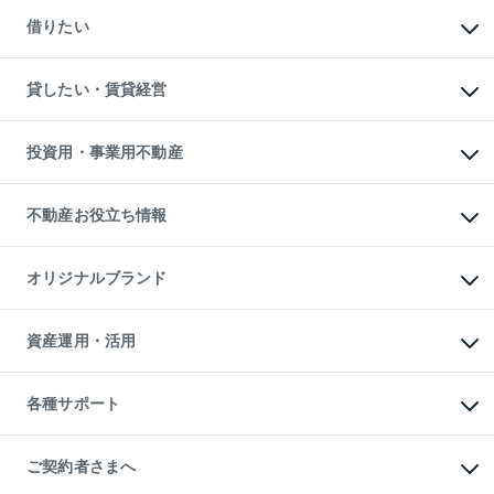
マンションの売却・査定
新築一戸建ての購入
一戸建ての売却・査定
借りたい
中古一戸建ての購入
土地の売却・査定
土地の購入
スピードAI査定
不動産購入の流れ
物件を借りる
不動産売却について
注目キーワード物件特集
オフィス・店舗の賃貸
貸したい・賃貸経営
不動産査定について
購入ガイド
借りるときの流れ
売却サービス
借りるガイド
不動産売却の流れ
無料賃料査定
多言語対応
不動産買換えの流れ
マンション賃料データ
投資用・事業用不動産
売却ガイド
賃貸管理プラン
English
繁体中文
簡体中文
リロケーションについて
投資用不動産
貸すときの流れ
事業用不動産
不動産お役立ち情報
貸すガイド
マンション投資
投資用マンション
不動産AIアドバイザー Tellus Talk
マンション一棟
マンションライブラリー
オリジナルブランド
アパート経営
人気マンションランキング
アパート投資用物件
暮らしに役立つ不動産メディア

収益物件
当社売主リノベーションマンション
「Lnote」
ビル購入（ビル一棟）
一棟リノベーションマンション

資産運用・活用
不動産相場・不動産価格情報
投資用不動産の売却査定
L`GENTE（ルジェンテ）
不動産売却FAQ
事業用不動産の売却査定
区分リノベーションマンション

不動産コラム・ニュース
等価交換事業
海外不動産
Lideas（リディアス）
不動産用語集
不動産M&A
各種サポート
投資用一棟レジデンスWELL

不動産なんでもネット相談室
アセットマネジメント・出資
SQUARE（ウェルスクエア）
住まいの税金
不動産小口投資

シニア向けサポート
物件一括検索（購入＆賃貸）
LEGACIA（レガシア）
相続サポート
ご契約者さまへ
リフォームサポート