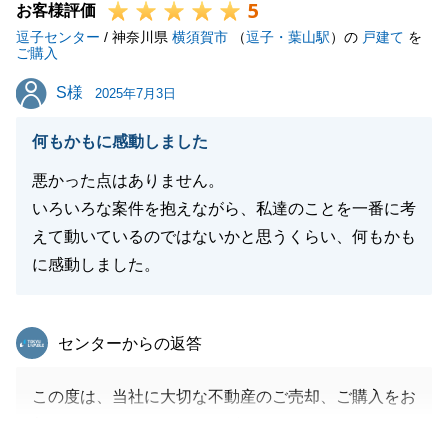
5
お客様評価
逗子センター
/ 神奈川県
横須賀市
（
逗子・葉山駅
）の
戸建て
を
ご購入
S様
S様
2025年7月3日
何もかもに感動しました
悪かった点はありません。
いろいろな案件を抱えながら、私達のことを一番に考
えて動いているのではないかと思うくらい、何もかも
に感動しました。
東急リバブル
センターからの返答
この度は、当社に大切な不動産のご売却、ご購入をお
任せいただきありがとうございました。