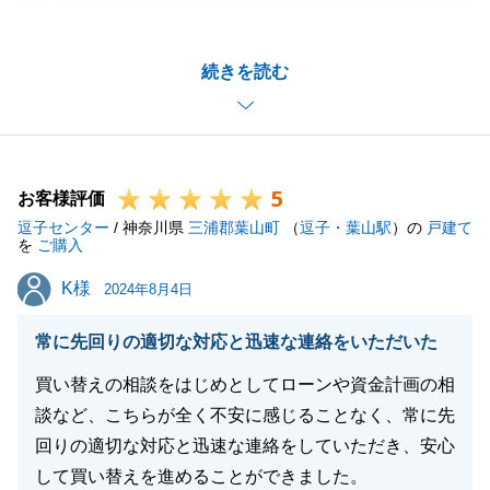
お選びくださいまして誠にありがとうございました。
Ｙ様とは数回の不動産取引を行わせて頂きましたが、
続きを読む
すべての案件で気持ちよくご成約頂けて私も大変嬉し
く思っております。
また何かございましたらお気軽にご連絡くださいま
せ。
5
お客様評価
逗子センター
/ 神奈川県
三浦郡葉山町
（
逗子・葉山駅
）の
戸建て
を
ご購入
閉じる
K様
K様
2024年8月4日
常に先回りの適切な対応と迅速な連絡をいただいた
買い替えの相談をはじめとしてローンや資金計画の相
談など、こちらが全く不安に感じることなく、常に先
回りの適切な対応と迅速な連絡をしていただき、安心
して買い替えを進めることができました。