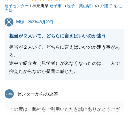
逗子センター
何卒よろしくお願い申し上げます。
/ 神奈川県
逗子市
（
逗子・葉山駅
）の
戸建て
を
ご
売却
M様
M様
2023年8月20日
閉じる
担当が２人いて、どちらに言えばいいのか迷う
担当が２人いて、どちらに言えばいいのか迷う事があ
る。
途中で紹介者（見学者）が来なくなったのは、一人で
抑えたからなのか疑問に感じた。
東急リバブル
センターからの返答
この度は、弊社をご利用いただき誠にありがとうござ
いました。
ご売却のお手伝いが出来たことを大変うれしく思いま