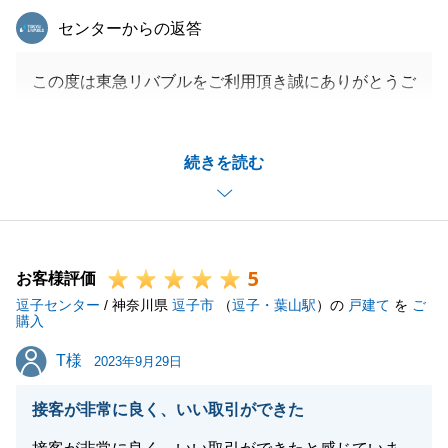
東急リバブル
センターからの返答
この度は東急リバブルをご利用頂き誠にありがとうご
ざいました。
I様のお買い替えのお手伝いができ、大変嬉しく思っ
続きを読む
ております。
今後もお困りごとがございましたら、何でもお申しつ
け頂ければと思います。
何卒、よろしくお願いいたします。
5
お客様評価
逗子センター
/ 神奈川県
逗子市
（
逗子・葉山駅
）の
戸建て
を
ご
購入
閉じる
T様
T様
2023年9月29日
接客が非常に良く、いい取引ができた