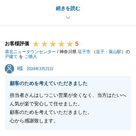
販売開始から少しお時間かかってしまいましたが、最
続きを読む
後までお手伝いすることができうれしく思います。
ご質問に関しても返信がはやく回答いただきありがと
うございました。
ご質問等ございましたらお気軽にご相談ください。
5
お客様評価
港北ニュータウンセンター
/ 神奈川県
逗子市
（
逗子・葉山駅
）の
戸建て
を
ご購入
閉じる
I様
I様
2024年3月21日
顧客のためを考えていただきました
担当者さんはしつこい営業が全くなく、当方はたいへ
ん気が楽で安心して任せました。
顧客のためを考えていただきました。
心から感謝致します。