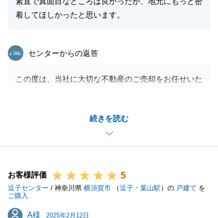
素直で真面目なところは良かったが、地元にもっと密
着してほしかったと思います。
東急リバブル
センターからの返答
この度は、当社に大切な不動産のご売却をお任せいた
だきありがとうございました。
ご期待を上回るご提案ができず申し訳ございませんで
続きを読む
した。
地域密着のご提案ができるよう日々精進してまいりま
す。
今後もご相談事がございましたら、どんなことでもお
5
気軽にお声がけいただけますと幸いです。
お客様評価
逗子センター
/ 神奈川県
横須賀市
（
逗子・葉山駅
）の
戸建て
を
ご購入
A様
A様
2025年2月12日
閉じる