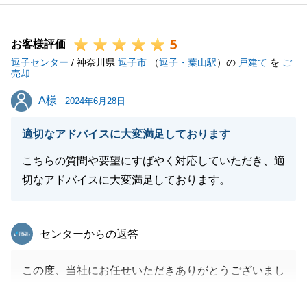
当社全体としてうれしいお言葉もいただきありがとう
ございます。
5
また何かご相談事がございましたら、いつでもご連絡
お客様評価
逗子センター
くださいませ。
/ 神奈川県
逗子市
（
逗子・葉山駅
）の
戸建て
を
ご
売却
今後とも、よろしくお願いいたします。
A様
A様
2024年6月28日
適切なアドバイスに大変満足しております
閉じる
こちらの質問や要望にすばやく対応していただき、適
切なアドバイスに大変満足しております。
東急リバブル
センターからの返答
この度、当社にお任せいただきありがとうございまし
た。