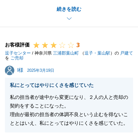
なかなか経験することのないお買い換えでございます
続きを読む
のでご不安が多くあったかと思います。
お気軽にご相談いただける関係性が不安要素を少しず
つ解消できたと思っております。
今後もご相談事がございましたら、どんなことでもお
3
気軽にお声がけいただけますと幸いです。
お客様評価
逗子センター
/ 神奈川県
三浦郡葉山町
（
逗子・葉山駅
）の
戸建て
を
ご売却
I様
I様
2025年3月19日
閉じる
私にとってはやりにくさを感じていた
私の担当者が途中から変更になり、２人の人と売却の
契約をすることになった。
理由が最初の担当者の体調不良という止むを得ないこ
ととはいえ、私にとってはやりにくさを感じていた。