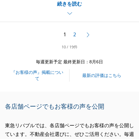
続きを読む
す。
他社様から販売しており、当社へ切り替えていただい
たこともありお客様の認知がもともと多かったため、
内見数がうまく増えませんでしたがお取引することが
1
2
次へ
でき良かったです。
10 / 19件
お取引において担当が2人いたため、複雑になってし
まい申し訳ございませんでした。
毎週更新予定 最終更新日：8月6日
またなにかございましたらお気軽にご連絡ください。
『お客様の声』掲載につい
今後とも、弊社をご愛顧のほど宜しくお願い申し上げ
最新の評価はこちら
て
ます。
各店舗ページでもお客様の声を公開
閉じる
東急リバブルでは、各店舗ページでもお客様の声を公開し
ています。不動産会社選びに、ぜひご活用ください。毎週