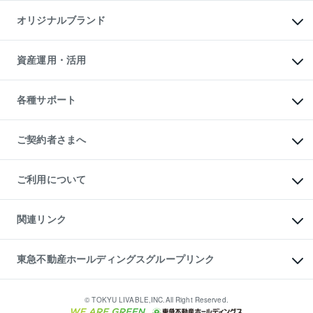
不動産AIアドバイザー Tellus Talk
マンション一棟
マンションライブラリー
オリジナルブランド
アパート経営
人気マンションランキング
アパート投資用物件
暮らしに役立つ不動産メディア

収益物件
当社売主リノベーションマンション
「Lnote」
ビル購入（ビル一棟）
一棟リノベーションマンション

資産運用・活用
不動産相場・不動産価格情報
投資用不動産の売却査定
L`GENTE（ルジェンテ）
不動産売却FAQ
事業用不動産の売却査定
区分リノベーションマンション

不動産コラム・ニュース
等価交換事業
海外不動産
Lideas（リディアス）
不動産用語集
不動産M&A
各種サポート
投資用一棟レジデンスWELL

不動産なんでもネット相談室
アセットマネジメント・出資
SQUARE（ウェルスクエア）
住まいの税金
不動産小口投資

シニア向けサポート
物件一括検索（購入＆賃貸）
LEGACIA（レガシア）
相続サポート
ご契約者さまへ
リフォームサポート
ご契約者さまサポートメニュー
ご紹介・再契約特典
ご利用について
入居者様専用-各種ご案内（賃貸）
東急こすもす会「こすもすWeb」
本人確認に関するお客様へのお願い
金融商品取引について
関連リンク
東急リバブル ソーシャルメディアポリシー
ご意見・お問い合わせ（金融商品取引専用の相談・お問い合わせ窓口）
すまいValue
保険募集におけるプライバシー・ポリシー
これからご結婚される方に東急百貨店のブライダルクラブ
東急不動産ホールディングスグループリンク
ダイレクトメール（郵送物）・Eメールなどの送付停止について
人材サービスのご用命は 東急リバブルスタッフ株式会社まで
宅地建物取引業者の皆様へ
東北の逸品を贈ります 東北すぐれものセレクション
東急不動産
民泊の開業・運営のご相談は「ReINN株式会社」まで
東急コミュニティー
© TOKYU LIVABLE,INC.All Right Reserved.
東急リバブル