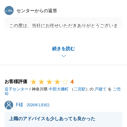
東急リバブル
センターからの返答
この度は、当社にお任せいただきありがとうございま
した。
不動産のお買い換えで、半年以上のお付き合いでした
続きを読む
ので私も引き渡しが近づくにつれ寂しさを感じており
ましたが、良いお住み替えができ嬉しく思います。
またご相談事がござましたらいつでもお問合せくださ
いませ。今後とも、末永くよろしくお願いいたしま
4
す。
お客様評価
逗子センター
/ 神奈川県
中郡大磯町
（
二宮駅
）の
戸建て
を
ご売
却
F様
F様
2026年1月8日
閉じる
上職のアドバイスも少しあっても良かった