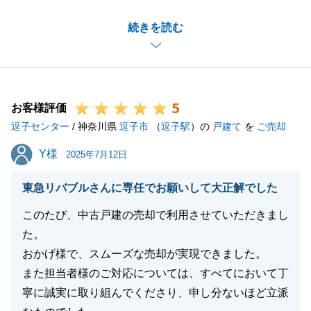
大切な不動産を無事契約することができ、私も大変嬉
続きを読む
しく思っております。
また何かございましたらお気軽にご連絡くださいま
せ。
この度は誠にありがとうございました。
5
お客様評価
逗子センター
/ 神奈川県
逗子市
（
逗子駅
）の
戸建て
を
ご売却
閉じる
Y様
Y様
2025年7月12日
東急リバブルさんに専任でお願いして大正解でした
このたび、中古戸建の売却で利用させていただきまし
た。
おかげ様で、スムーズな売却が実現できました。
また担当者様のご対応については、すべてにおいて丁
寧に誠実に取り組んでくださり、申し分ないほど立派