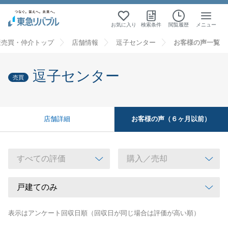
お気に入り
検索条件
閲覧履歴
メニュー
産売買・仲介トップ
店舗情報
逗子センター
お客様の声一覧
逗子センター
売買
お客様の声（６ヶ月以前）
店舗詳細
表示はアンケート回収日順（回収日が同じ場合は評価が高い順）