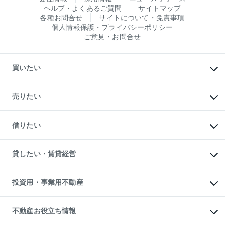
ヘルプ・よくあるご質問
サイトマップ
各種お問合せ
サイトについて・免責事項
個人情報保護・プライバシーポリシー
ご意見・お問合せ
買いたい
マンションの購入
新築・分譲マンションの購入
売りたい
中古マンションの購入
一戸建ての購入
マンションの売却・査定
新築一戸建ての購入
一戸建ての売却・査定
借りたい
中古一戸建ての購入
土地の売却・査定
土地の購入
スピードAI査定
不動産購入の流れ
物件を借りる
不動産売却について
注目キーワード物件特集
オフィス・店舗の賃貸
貸したい・賃貸経営
不動産査定について
購入ガイド
借りるときの流れ
売却サービス
借りるガイド
不動産売却の流れ
無料賃料査定
多言語対応
不動産買換えの流れ
マンション賃料データ
投資用・事業用不動産
売却ガイド
賃貸管理プラン
English
繁体中文
簡体中文
リロケーションについて
投資用不動産
貸すときの流れ
事業用不動産
不動産お役立ち情報
貸すガイド
マンション投資
投資用マンション