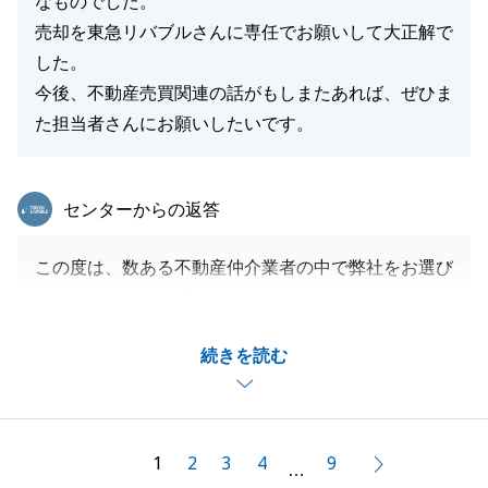
なものでした。
売却を東急リバブルさんに専任でお願いして大正解で
した。
今後、不動産売買関連の話がもしまたあれば、ぜひま
た担当者さんにお願いしたいです。
東急リバブル
センターからの返答
この度は、数ある不動産仲介業者の中で弊社をお選び
くださいまして、誠にありがとうございました。
無事にお引渡しを迎えられて、私も嬉しく思っており
続きを読む
ます。
また何か不動産の事でお困りでございましたら、お気
軽にお申し付けくださいませ。
宜しくお願いいたします。
1
2
3
4
9
次へ
…