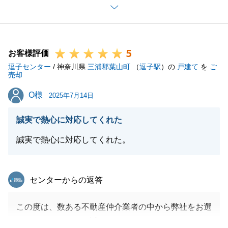
今後も、お困りごとがございましたら、いつでもお声
がけいただけますと幸いです。
何卒、よろしくお願いいたします。
5
お客様評価
逗子センター
/ 神奈川県
三浦郡葉山町
（
逗子駅
）の
戸建て
を
ご
売却
閉じる
O様
O様
2025年7月14日
誠実で熱心に対応してくれた
誠実で熱心に対応してくれた。
東急リバブル
センターからの返答
この度は、数ある不動産仲介業者の中から弊社をお選
びくださいまして、誠にありがとうございました。