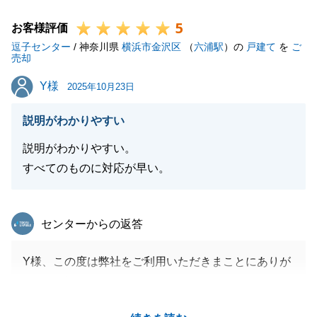
できうれしく思います。
5
今後ともよろしくお願いいたします。
お客様評価
逗子センター
/ 神奈川県
横浜市金沢区
（
六浦駅
）の
戸建て
を
ご
売却
Y様
Y様
2025年10月23日
閉じる
説明がわかりやすい
説明がわかりやすい。
すべてのものに対応が早い。
東急リバブル
センターからの返答
Y様、この度は弊社をご利用いただきまことにありが
とうございます。
Y様のご希望に添えた売却ができたのも遠方にもかか