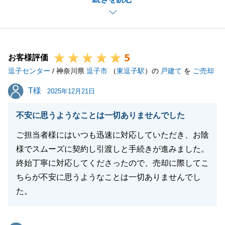
ス等、より力を入れて取り組んでまいります。
今後はより質の高いサポートをご提供できるよう、徹
底いたします。
5
お客様評価
逗子センター
/ 神奈川県
逗子市
（
東逗子駅
）の
戸建て
を
ご売却
閉じる
T様
T様
2025年12月21日
不安に思うようなことは一切ありませんでした
ご担当者様にはいつも迅速に対応していただき、お陰
様でスムーズに契約し引渡しと手続きが進みました。
終始丁寧に対応してくださったので、売却に際してこ
ちらが不安に思うようなことは一切ありませんでし
た。