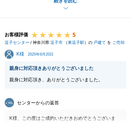
続きを読む
わらず柔軟な対応をしていただいたかげににございま
す。
今後とも不動産に関するお悩み等ございましたらお気
軽にご相談ください。
5
お客様評価
逗子センター
/ 神奈川県
逗子市
（
東逗子駅
）の
戸建て
を
ご売却
閉じる
K様
K様
2025年9月20日
親身に対応頂きありがとうございました
親身に対応頂き、ありがとうございました。
東急リバブル
センターからの返答
K様、この度はご成約いただきおめでとうございま
す。