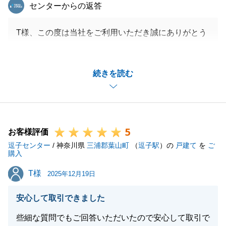
東急リバブル
センターからの返答
T様、この度は当社をご利用いただき誠にありがとう
ございました。
ご契約からお引渡しまでT様のご協力を頂きながらス
続きを読む
ムーズに進めることができました。
今後はお会いす機会が少なくなりますが、またお困り
の事などございましたらお気軽にご連絡いただけると
嬉しいです。
5
この度はありがとうございました。
お客様評価
逗子センター
/ 神奈川県
三浦郡葉山町
（
逗子駅
）の
戸建て
を
ご
購入
T様
T様
2025年12月19日
閉じる
安心して取引できました
些細な質問でもご回答いただいたので安心して取引で