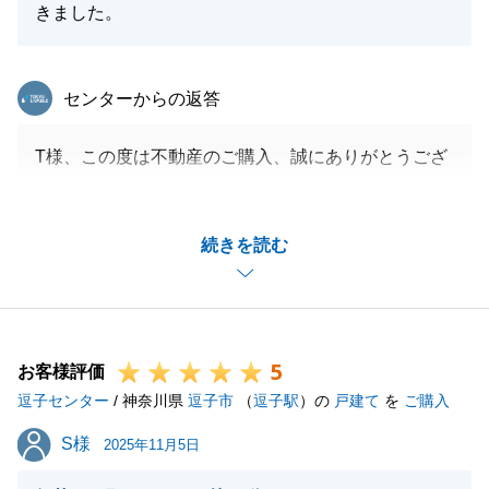
きました。
東急リバブル
センターからの返答
T様、この度は不動産のご購入、誠にありがとうござ
いました。
遠方からのお住み替えでお引渡しまで少しお時間を要
続きを読む
しましたが、お客様のご協力もあり、無事トラブルな
く、お引渡しが出来ました。
今後もまた何か不動産でお力添え出来ることがござい
ましたら、気軽にご相談くださいませ。
5
お客様評価
逗子センター
/ 神奈川県
逗子市
（
逗子駅
）の
戸建て
を
ご購入
閉じる
S様
S様
2025年11月5日