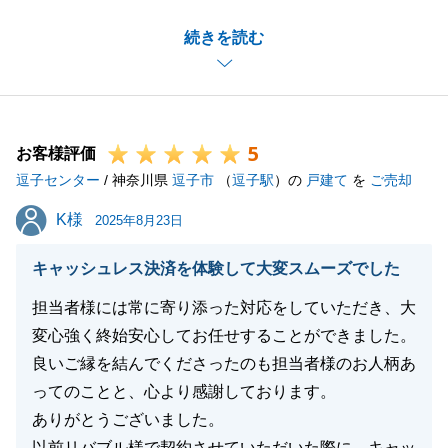
ご成約までに時間を要しましたが、売却について相談
続きを読む
やご協力いただきありがとうございます。
K様のお陰で無事に良い方にご購入を決めていただき
ました。
今後もお困りのことがございましたらお申し付けくだ
5
さいませ。
お客様評価
逗子センター
この度は当社をご利用いただきありがとうございまし
/ 神奈川県
逗子市
（
逗子駅
）の
戸建て
を
ご売却
た。
K様
K様
2025年8月23日
キャッシュレス決済を体験して大変スムーズでした
閉じる
担当者様には常に寄り添った対応をしていただき、大
変心強く終始安心してお任せすることができました。
良いご縁を結んでくださったのも担当者様のお人柄あ
ってのことと、心より感謝しております。
ありがとうございました。
以前リバブル様で契約させていただいた際に、キャッ