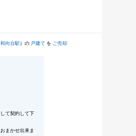
二和向台駅
）の
戸建て
を
ご売却
渉して契約して下
ておまかせ出来ま