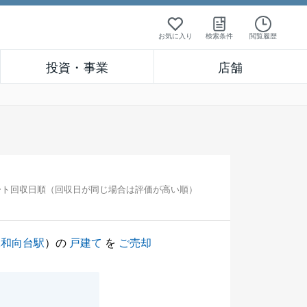
お気に入り
検索条件
閲覧履歴
投資・事業
店舗
ート回収日順（回収日が同じ場合は評価が高い順）
二和向台駅
）の
戸建て
を
ご売却