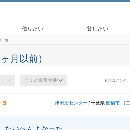
借りたい
貸したい
声一覧
６ヶ月以前）
表示はアンケ
5
津田沼センター
/ 千葉県
船橋市
（
たいへんよかった