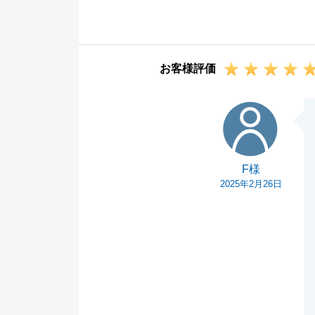
S様には、途中
取引を完了する
そのほかのご所
お客様評価
今後とも不動産
いませ。
F様
F様
2025年2月26日