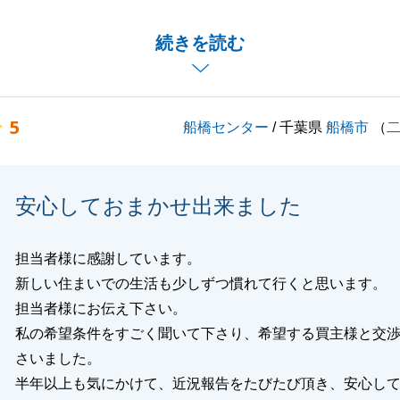
お取引となりますが、無事に良い形で新しい買主様に引き継
も嬉しく存じます。
続きを読む
関するご相談やご相続などに際してのお悩み事など、何かお
ございましたらお気軽にご用命いただければと思います。
くお願いいたします。
5
船橋センター
/ 千葉県
船橋市
（
閉じる
安心しておまかせ出来ました
担当者様に感謝しています。
新しい住まいでの生活も少しずつ慣れて行くと思います。
担当者様にお伝え下さい。
私の希望条件をすごく聞いて下さり、希望する買主様と交
さいました。
半年以上も気にかけて、近況報告をたびたび頂き、安心し