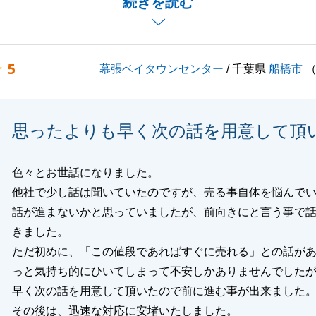
続きを読む
測量等でご心配をおかけした点もございましたが、無事にお
ことができました。
有資産についてもご協力させていただきます。
5
幕張ベイタウンセンター
/ 千葉県
船橋市
に関するお悩みがございましたらお気軽にお申し付けくださ
思ったよりも早く次の話を用意して頂
閉じる
色々とお世話になりました。
他社で少し話は聞いていたのですが、売る事自体を悩んで
話が進まないかと思っていましたが、前向きにと言う事で
きました。
ただ初めに、「この値段であればすぐに売れる」との話が
っと気持ち的にひいてしまって不安しかありませんでした
早く次の話を用意して頂いたので前に進む事が出来ました
その後は、迅速な対応に安堵いたしました。