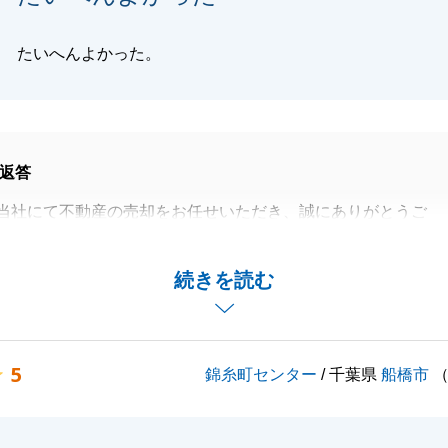
たいへんよかった。
返答
当社にて不動産の売却をお任せいただき、誠にありがとうご
心配をお掛けしましたが、無事に引渡も完了し、安心いたし
続きを読む
、最後まで売却のお手伝いができたことを嬉しく思います。
お困りのことがございましたら些細なことでも構いませんの
ければと存じます。
5
錦糸町センター
/ 千葉県
船橋市
くお願いいたします。