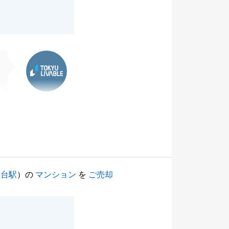
東急リバブル
向台駅
）の
マンション
を
ご売却