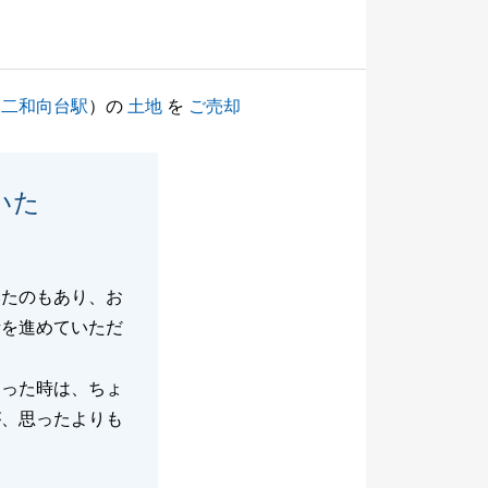
（
二和向台駅
）の
土地
を
ご売却
いた
いたのもあり、お
話を進めていただ
あった時は、ちょ
が、思ったよりも
。