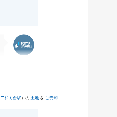
東急リバブル
（
二和向台駅
）の
土地
を
ご売却