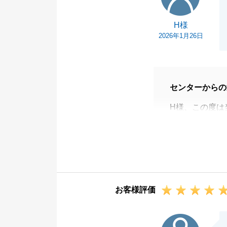
H様
2026年1月26日
センターからの
H様、この度は
ざいました。
決済当日も、ご
ました。改めて
今後とも、何か
でご連絡いただ
お客様評価
引き続きよろし
S様