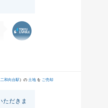
東急リバブル
（
二和向台駅
）の
土地
を
ご売却
いただきま