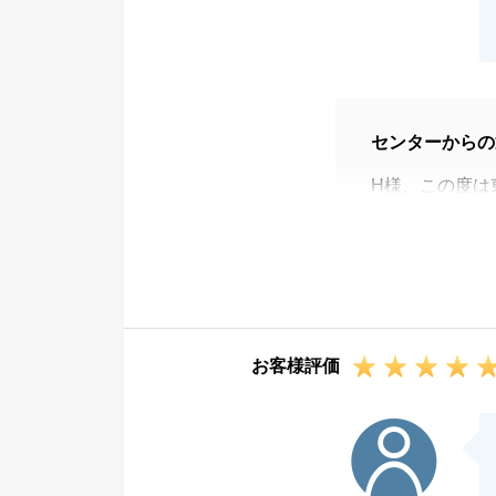
センターからの
H様、この度は
最初にご依頼頂
最終的にはとて
新しい場所での
また不動産の事
今後とも引き続
お客様評価
S様