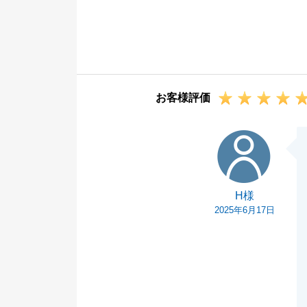
今回で3回目の
げたことをとて
今後も不動産に
力になれること
引き続きよろし
お客様評価
H様
H様
2025年6月17日