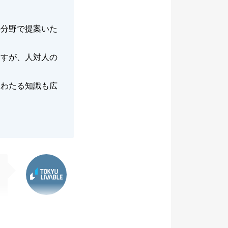
の分野で提案いた
ますが、人対人の
。
にわたる知識も広
東急リバブル