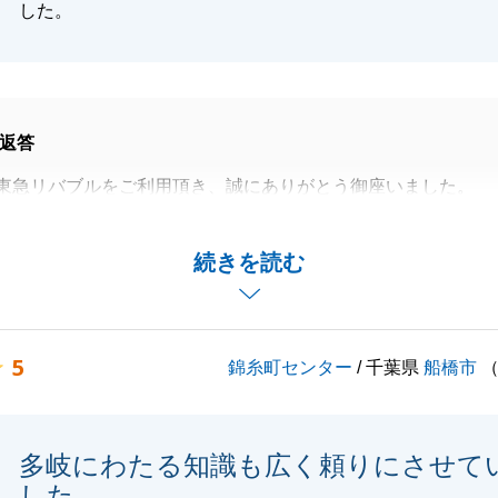
した。
返答
東急リバブルをご利用頂き、誠にありがとう御座いました。
きました時期より成約までお時間を頂いてしまいましたが、
も良い買主様に巡り合えたこととても良かったと思います。
続きを読む
生活にも慣れてきたとの事安心致しました。
で何かございましたらいつでもご連絡くださいませ。
きどうぞ宜しくお願い致します。
5
錦糸町センター
/ 千葉県
船橋市
閉じる
多岐にわたる知識も広く頼りにさせて
した