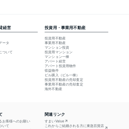
貸経営
投資用・事業用不動産
投資用不動産
データ
事業用不動産
マンション投資
について
投資用マンション
マンション一棟
アパート経営
アパート投資用物件
収益物件
ビル購入（ビル一棟）
投資用不動産の売却査定
事業用不動産の売却査定
海外不動産
て
関連リンク
るお客様へのお願い
すまいValue
ついて
これからご結婚される方に東急百貨店