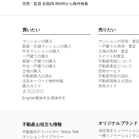
売買・賃貸 全国29,950件から物件検索
買いたい
売りたい
マンションの購入
マンションの売却・査
新築・分譲マンションの購入
一戸建ての売却・査定
中古マンションの購入
土地の売却・査定
一戸建ての購入
スピードAI査定
新築一戸建ての購入
不動産売却について
中古一戸建ての購入
不動産査定について
土地の購入
売却サービス
不動産購入の流れ
不動産売却の流れ
注目キーワード物件特集
不動産買換えの流れ
購入ガイド
売却ガイド
多言語対応
English
繁体中文
簡体中文
オリジナルブランド
不動産お役立ち情報
当社売主リノベーショ
不動産AIアドバイザー Tellus Talk
一棟リノベーションマン
マンションライブラリー