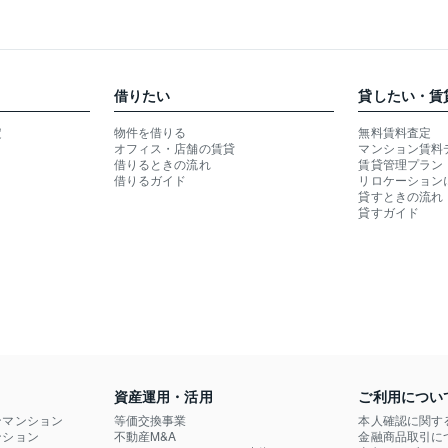
借りたい
貸したい・賃
定
物件を借りる
無料賃料査定
オフィス・店舗の賃貸
マンション賃料
借りるときの流れ
賃貸管理プラン
借りるガイド
リロケーション
貸すときの流れ
貸すガイド
資産運用・活用
ご利用につい
ンマンション
等価交換事業
本人確認に関す
ション

不動産M&A
金融商品取引に