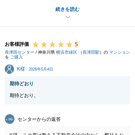
ご決済まで期間が長くはなく、K様のご協力が不可避
続きを読む
でございましたので、お忙しい中ではございましたが
迅速にご対応いただきましてありがとうございまし
た。
新居でのご生活や何か不動産関連でお困り事がござい
5
ましたらお気軽にご相談下さいませ。
お客様評価
長津田センター
今後ともどうぞよろしくお願いいたします。
/ 神奈川県
横浜市緑区
（
長津田駅
）の
マンション
を
ご購入
K様
K様
2026年5月4日
閉じる
期待どおり
期待どおり。
東急リバブル
センターからの返答