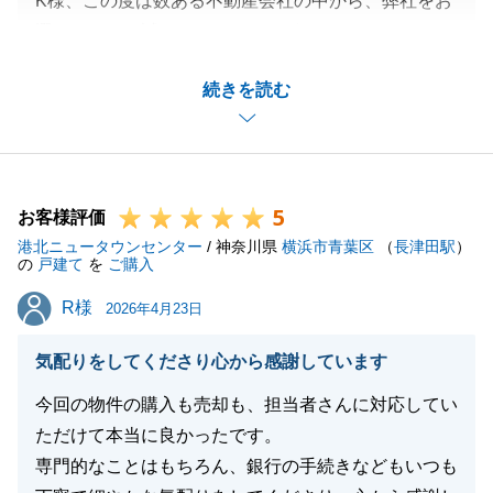
K様、この度は数ある不動産会社の中から、弊社をお
選びいただき誠にありがとうございました。
お忙しい中、K様にご尽力を頂いたおかげで無事にお
続きを読む
取引を完了することができました。
今後も不動産関係のお悩み事等がございましたらお気
軽に申し付けください。
どうぞ引き続きよろしくお願い致します。
5
お客様評価
港北ニュータウンセンター
/ 神奈川県
横浜市青葉区
（
長津田駅
）
の
戸建て
を
ご購入
閉じる
R様
R様
2026年4月23日
気配りをしてくださり心から感謝しています
今回の物件の購入も売却も、担当者さんに対応してい
ただけて本当に良かったです。
専門的なことはもちろん、銀行の手続きなどもいつも