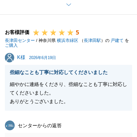
U様のおかげでございます。
引き続き、何かお困り事や周囲の方で不動産関連でお
困りの方がいらっしゃいましたらぜひ私までお気軽に
5
ご相談いただけますと幸いでございます。
お客様評価
長津田センター
今後ともどうぞよろしくお願いいたします。
/ 神奈川県
横浜市緑区
（
長津田駅
）の
戸建て
を
ご購入
K様
K様
2026年6月19日
閉じる
些細なことも丁寧に対応してくださいました
細やかに連絡をくださり、些細なことも丁寧に対応し
てくださいました。
ありがとうございました。
東急リバブル
センターからの返答