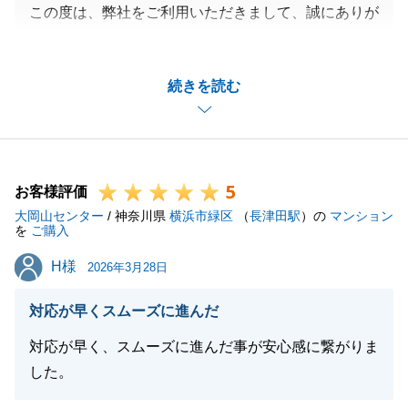
この度は、弊社をご利用いただきまして、誠にありが
とうございました。
ご不満なお気持ちにさせてしまい、申し訳ございませ
続きを読む
ん。
ご契約からお引渡しまで、多大なるご協力をいただ
き、心より感謝申し上げます。
今後もお困りのことなどございましたら、いつでもお
5
気軽にご連絡ください。
お客様評価
大岡山センター
/ 神奈川県
横浜市緑区
（
長津田駅
）の
マンション
を
ご購入
H様
H様
2026年3月28日
閉じる
対応が早くスムーズに進んだ
対応が早く、スムーズに進んだ事が安心感に繋がりま
した。