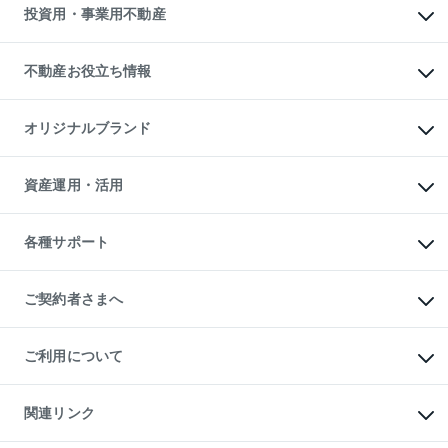
不動産買換えの流れ
マンション賃料データ
投資用・事業用不動産
売却ガイド
賃貸管理プラン
English
繁体中文
簡体中文
リロケーションについて
投資用不動産
貸すときの流れ
事業用不動産
不動産お役立ち情報
貸すガイド
マンション投資
投資用マンション
不動産AIアドバイザー Tellus Talk
マンション一棟
マンションライブラリー
オリジナルブランド
アパート経営
人気マンションランキング
アパート投資用物件
暮らしに役立つ不動産メディア

収益物件
当社売主リノベーションマンション
「Lnote」
ビル購入（ビル一棟）
一棟リノベーションマンション

資産運用・活用
不動産相場・不動産価格情報
投資用不動産の売却査定
L`GENTE（ルジェンテ）
不動産売却FAQ
事業用不動産の売却査定
区分リノベーションマンション

不動産コラム・ニュース
等価交換事業
海外不動産
Lideas（リディアス）
不動産用語集
不動産M&A
各種サポート
投資用一棟レジデンスWELL

不動産なんでもネット相談室
アセットマネジメント・出資
SQUARE（ウェルスクエア）
住まいの税金
不動産小口投資

シニア向けサポート
物件一括検索（購入＆賃貸）
LEGACIA（レガシア）
相続サポート
ご契約者さまへ
リフォームサポート
ご契約者さまサポートメニュー
ご紹介・再契約特典
ご利用について
入居者様専用-各種ご案内（賃貸）
東急こすもす会「こすもすWeb」
本人確認に関するお客様へのお願い
金融商品取引について
関連リンク
東急リバブル ソーシャルメディアポリシー
ご意見・お問い合わせ（金融商品取引専用の相談・お問い合わせ窓口）