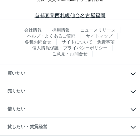
首都圏
関西
札幌
仙台
名古屋
福岡
会社情報
採用情報
ニュースリリース
ヘルプ・よくあるご質問
サイトマップ
各種お問合せ
サイトについて・免責事項
個人情報保護・プライバシーポリシー
ご意見・お問合せ
買いたい
マンションの購入
新築・分譲マンションの購入
売りたい
中古マンションの購入
一戸建ての購入
マンションの売却・査定
新築一戸建ての購入
一戸建ての売却・査定
借りたい
中古一戸建ての購入
土地の売却・査定
土地の購入
スピードAI査定
不動産購入の流れ
物件を借りる
不動産売却について
注目キーワード物件特集
オフィス・店舗の賃貸
貸したい・賃貸経営
不動産査定について
購入ガイド
借りるときの流れ
売却サービス
借りるガイド
不動産売却の流れ
無料賃料査定
多言語対応