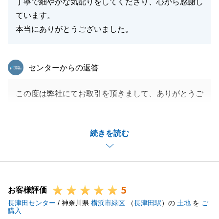
丁寧で細やかな気配りをしてくださり、心から感謝し
ています。
本当にありがとうございました。
東急リバブル
センターからの返答
この度は弊社にてお取引を頂きまして、ありがとうご
ざいました。
また、このようなお褒めの言葉を頂けて嬉しく思いま
続きを読む
す。
R様はお住み替えだった為、ご購入とご売却のお手続
きを同時に行う必要があり、大変だったと思います。
その中でもR様に親身にご対応を頂けたおかげでスム
5
ーズなお取引が出来ました。
お客様評価
長津田センター
まだご売却のお手続きが残っておりますので、引き続
/ 神奈川県
横浜市緑区
（
長津田駅
）の
土地
を
ご
購入
きしっかりとサポートをさせて頂きます。