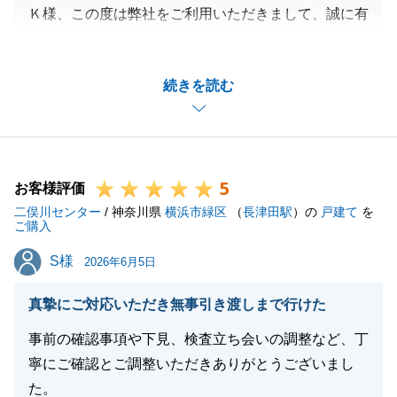
Ｋ様、この度は弊社をご利用いただきまして、誠に有
難うございました。
物件のお探しに際しましては、比較検討した物件の状
続きを読む
況に関連して迅速なご対応、ご決断をいただきまして
感謝申し上げます。
今後とも何かございましたら些細なことでも構いませ
んのでお気軽にお申し付け下さい。
5
この度は有難うございました。
お客様評価
二俣川センター
/ 神奈川県
横浜市緑区
（
長津田駅
）の
戸建て
を
ご購入
S様
S様
2026年6月5日
閉じる
真摯にご対応いただき無事引き渡しまで行けた
事前の確認事項や下見、検査立ち会いの調整など、丁
寧にご確認とご調整いただきありがとうございまし
た。