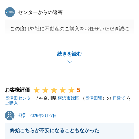
東急リバブル
センターからの返答
この度は弊社に不動産のご購入をお任せいただき誠に
ありがとうございました。
H様のご協力のおかげで無事お引渡しを終えることが
続きを読む
できました。
H様にはご売却、ご購入のどちらも当社にお任せいた
だき大変感謝しております。
引き続きよろしくお願い申し上げます。
5
お客様評価
長津田センター
/ 神奈川県
横浜市緑区
（
長津田駅
）の
戸建て
を
ご購入
閉じる
K様
K様
2026年3月27日
終始こちらが不安になることもなかった