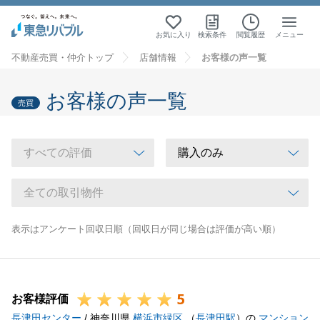
お気に入り
検索条件
閲覧履歴
メニュー
不動産売買・仲介トップ
店舗情報
お客様の声一覧
お客様の声一覧
売買
表示はアンケート回収日順（回収日が同じ場合は評価が高い順）
5
お客様評価
長津田センター
/ 神奈川県
横浜市緑区
（
長津田駅
）の
マンション