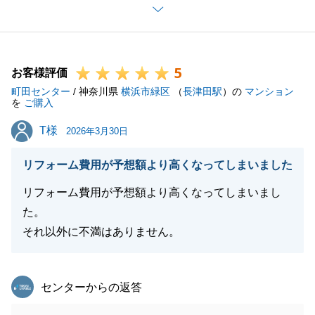
T様ご夫婦はいつも穏やかで、ご夫婦で密にコミュニ
ケーションを取りながら、ご不明点を一つづつ解消
し、手続きを進めていかれているご様子が印象的でし
5
た。
お客様評価
町田センター
またハウスメーカーの選定や銀行手続き等、タイトな
/ 神奈川県
横浜市緑区
（
長津田駅
）の
マンション
を
ご購入
スケジュールの中でご協力いただき、無事決済を終え
T様
T様
ることが出来ましたこと、重ねてお礼申し上げます。
2026年3月30日
T様ご家族皆様のさらなるご多幸を心よりお祈り申し
リフォーム費用が予想額より高くなってしまいました
上げます。
今後ともご愛顧賜りますよう、よろしくお願いいたし
リフォーム費用が予想額より高くなってしまいまし
ます。
た。
それ以外に不満はありません。
閉じる
東急リバブル
センターからの返答