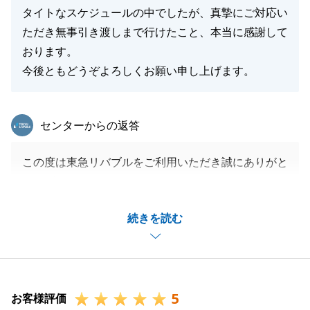
タイトなスケジュールの中でしたが、真摯にご対応い
ただき無事引き渡しまで行けたこと、本当に感謝して
おります。
今後ともどうぞよろしくお願い申し上げます。
東急リバブル
センターからの返答
この度は東急リバブルをご利用いただき誠にありがと
うございます。
ご契約までにはいくつかのハードルもございました
続きを読む
が、無事にお引き渡しを迎えられて嬉しく思います。
思い起こせばご両親様との出会いは15年くらい前に
なりますが、覚えていて下さったことに驚きもありま
した。
5
周辺の方で不動産にお悩みを持たれている方がいらっ
お客様評価