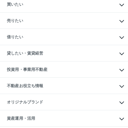
買いたい
マンションの購入
新築・分譲マンションの購入
売りたい
中古マンションの購入
一戸建ての購入
マンションの売却・査定
新築一戸建ての購入
一戸建ての売却・査定
借りたい
中古一戸建ての購入
土地の売却・査定
土地の購入
スピードAI査定
不動産購入の流れ
物件を借りる
不動産売却について
注目キーワード物件特集
オフィス・店舗の賃貸
貸したい・賃貸経営
不動産査定について
購入ガイド
借りるときの流れ
売却サービス
借りるガイド
不動産売却の流れ
無料賃料査定
多言語対応
不動産買換えの流れ
マンション賃料データ
投資用・事業用不動産
売却ガイド
賃貸管理プラン
English
繁体中文
簡体中文
リロケーションについて
投資用不動産
貸すときの流れ
事業用不動産
不動産お役立ち情報
貸すガイド
マンション投資
投資用マンション
不動産AIアドバイザー Tellus Talk
マンション一棟
マンションライブラリー
オリジナルブランド
アパート経営
人気マンションランキング
アパート投資用物件
暮らしに役立つ不動産メディア

収益物件
当社売主リノベーションマンション
「Lnote」
ビル購入（ビル一棟）
一棟リノベーションマンション

資産運用・活用
不動産相場・不動産価格情報
投資用不動産の売却査定
L`GENTE（ルジェンテ）
不動産売却FAQ
事業用不動産の売却査定
区分リノベーションマンション

不動産コラム・ニュース