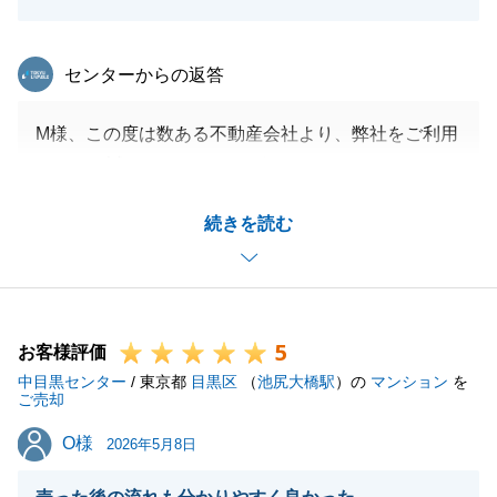
東急リバブル
センターからの返答
M様、この度は数ある不動産会社より、弊社をご利用
いただき誠にありがとうございます。
販売期間中は世界情勢や経済動向も不安定な中でした
続きを読む
が、
密に打ち合わせを重ねて、最終的なご成約に至ること
ができました。
M様の迅速かつ的確な判断のおかげです。あらためて
5
ありがとうございます。
お客様評価
中目黒センター
重ねて御礼申し上げます。
/ 東京都
目黒区
（
池尻大橋駅
）の
マンション
を
ご売却
今後も不動産に関することやその他、色々お手伝いで
O様
O様
きる場面もあると思いますので、
2026年5月8日
またその際にお会いできることを楽しみにしておりま