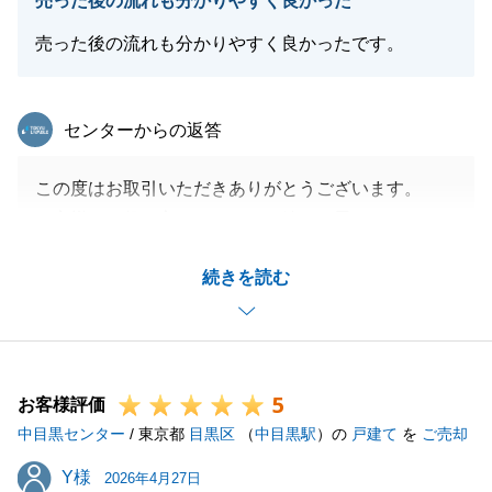
売った後の流れも分かりやすく良かった
す。
何かございましたら、何なりとお申し付けくださいま
売った後の流れも分かりやすく良かったです。
せ。
今後とも何卒よろしくお願い申し上げます。
東急リバブル
センターからの返答
この度はお取引いただきありがとうございます。
閉じる
お客様のお役に立てましたこと嬉しく思います。
また電子契約にもご協力いただき、誠にありがとうご
続きを読む
ざいました。
また売買でお手伝いできます機会がございましたら是
非お声がけくださいませ。
5
お客様評価
中目黒センター
/ 東京都
目黒区
（
中目黒駅
）の
戸建て
を
ご売却
閉じる
Y様
Y様
2026年4月27日