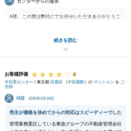
センターからの返答
A様、この度は弊社にてお任せいただきありがとうご
ざいました。
帰県が絡むスケジュールの中お電話にて多くのことに
続きを読む
ご対応いただいたこと心より感謝申し上げます。
無事にお引っ越しも完了し新たな生活をスタートされ
たとのことですが、健やかにお過ごしくださいますよ
うお祈り申し上げます。
4
また何かお困り事がございましたらお気軽にご連絡く
お客様評価
中目黒センター
ださい。
/ 東京都
目黒区
（
中目黒駅
）の
マンション
を
ご
売却
M様
M様
2026年4月18日
閉じる
売主が価格を決めてからの対応はスピーディーでした
管理業務委託している東急グループの不動産管理会社