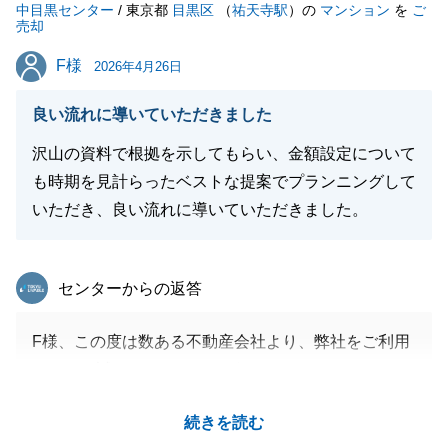
中目黒センター
/ 東京都
目黒区
（
祐天寺駅
）の
マンション
を
ご
売却
F様
F様
2026年4月26日
良い流れに導いていただきました
沢山の資料で根拠を示してもらい、金額設定について
も時期を見計らったベストな提案でプランニングして
いただき、良い流れに導いていただきました。
東急リバブル
センターからの返答
F様、この度は数ある不動産会社より、弊社をご利用
いただき誠にありがとうございます。
ご成約に至るまで色々なことがあり、F様にご不便お
続きを読む
かけしてしまうこともあったかと思いますが、