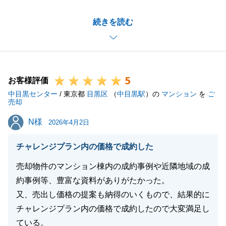
今後とも不動産に関するご相談があればお気軽にお申
続きを読む
し付けくださいませ。
ご子息様も多々ご協力くださり、感謝申し上げます。
5
お客様評価
閉じる
中目黒センター
/ 東京都
目黒区
（
中目黒駅
）の
マンション
を
ご
売却
N様
N様
2026年4月2日
チャレンジプラン内の価格で成約した
売却物件のマンション棟内の成約事例や近隣地域の成
約事例等、豊富な資料がありがたかった。
又、売出し価格の提案も納得のいくもので、結果的に
チャレンジプラン内の価格で成約したので大変満足し
ている。