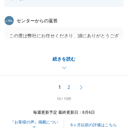
東急リバブル
センターからの返答
この度は弊社にお任せくださり、誠にありがとうござ
いました。
Ｎ様とお話させていただくお時間はとても楽しかった
続きを読む
です。
また何か売買に関しましてご相談等お力になれること
がございましたら、是非お申し付けくださいませ。
今後とも何卒、よろしくお願いいたします。
1
2
次へ
10 / 15件
閉じる
毎週更新予定 最終更新日：8月6日
『お客様の声』掲載につい
6ヶ月以前の評価はこちら
て