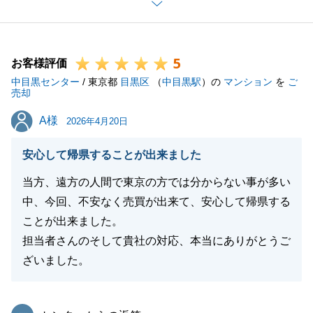
F様ご協力のもと無事ご成約することができました。
あらためて誠にありがとうございます。
重ねて御礼申し上げます。
5
また今後も不動産に関することやその他、お困り事も
お客様評価
中目黒センター
あると思いますので、
/ 東京都
目黒区
（
中目黒駅
）の
マンション
を
ご
売却
その際にお会いできることを楽しみにしております。
A様
A様
何かございましたら、何なりとご連絡ください。
2026年4月20日
今後とも何卒よろしくお願い申し上げます。
安心して帰県することが出来ました
当方、遠方の人間で東京の方では分からない事が多い
中、今回、不安なく売買が出来て、安心して帰県する
閉じる
ことが出来ました。
担当者さんのそして貴社の対応、本当にありがとうご
ざいました。
東急リバブル