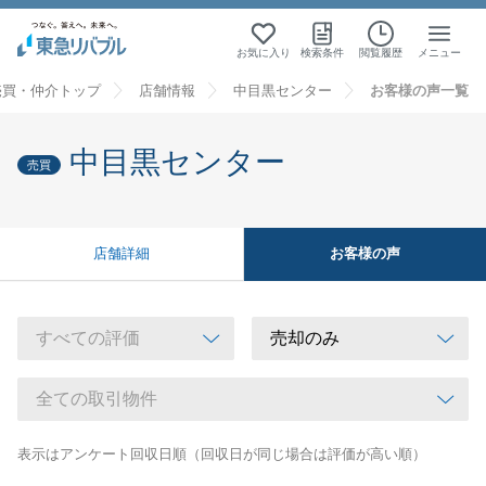
お気に入り
検索条件
閲覧履歴
メニュー
売買・仲介トップ
店舗情報
中目黒センター
お客様の声一覧
中目黒センター
売買
お客様の声
店舗詳細
表示はアンケート回収日順（回収日が同じ場合は評価が高い順）