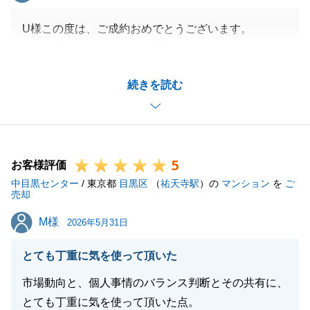
U様この度は、ご成約おめでとうございます。
また遠方でお忙しい中、お手続きをしていただきあり
がとうございます。
続きを読む
今後、また不動産のことで、お困りごとがございまし
たら
お気軽にご連絡くださいませ。
何卒よろしくお願い申し上げます。
5
お客様評価
中目黒センター
/ 東京都
目黒区
（
祐天寺駅
）の
マンション
を
ご
売却
閉じる
M様
M様
2026年5月31日
とても丁重に気を使って頂いた
市場動向と、個人事情のバランス判断とその共有に、
とても丁重に気を使って頂いた点。