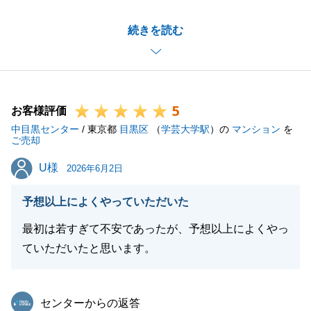
払いました。
続きを読む
また、近隣の方も住環境に意識のある方でしたので住
宅を建てる方への売却が出来て良かったです。
Ｏ様におかれましては、お忙しい中諸々のお手続きに
お時間を割いて貰い、協力していただいた結果、お取
5
り引きがうまく行きましたので誠に感謝しておりま
お客様評価
中目黒センター
す。
/ 東京都
目黒区
（
学芸大学駅
）の
マンション
を
ご売却
U様
U様
2026年6月2日
閉じる
予想以上によくやっていただいた
最初は若すぎて不安であったが、予想以上によくやっ
ていただいたと思います。
東急リバブル
センターからの返答