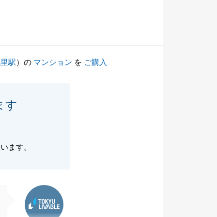
鶴里駅
）の
マンション
を
ご購入
ます
思います。
東急リバブル