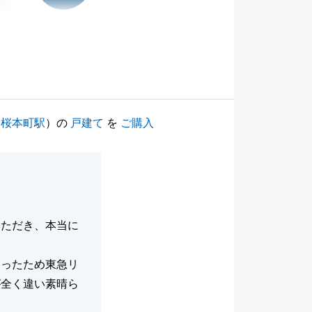
（
桜本町駅
）の
戸建て
を
ご購入
いただき、本当に
あったため東急リ
が全く違い素晴ら