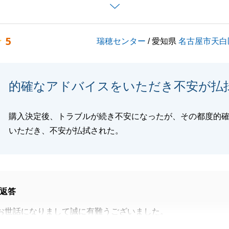
ので、お引越しも相まってとても情報量が多く大変だったか
お店まで足を運んで頂き、ご質問・ご相談事項もたくさん頂
5
瑞穂センター
/ 愛知県
名古屋市天白
ムーズにお取引を完了することができ、何事もなくお引渡し
とができました。
的確なアドバイスをいただき不安が払
し上げます。もし何か不動産に関する事でお困り事等ござい
軽にご連絡を頂けますと幸いです。
よろしくお願い申し上げます。
購入決定後、トラブルが続き不安になったが、その都度的
いただき、不安が払拭された。
閉じる
返答
お世話になりまして誠に有難うございました。
をお迎えすることができましたのも、ご契約以降、ご不安に