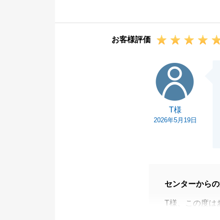
実施頂きました
と思います。
いつもS様には
お客様評価
きました。
そのお陰様でス
T様
まで完了するこ
改めて御礼を申
ましたら、お気
T様
今後ともどうぞ
2026年5月19日
センターからの
T様、この度は
無事にお引渡し