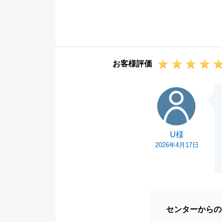
なられる事象も
都度のご説明等
この場をお借り
また今後は、建
お客様評価
お気持ちが休ま
きますようお取
U様
引き続き今後と
U様
2026年4月17日
センターからの