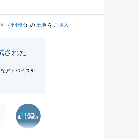
区
（
平針駅
）の
土地
を
ご購入
拭された
確なアドバイスを
東急リバブル