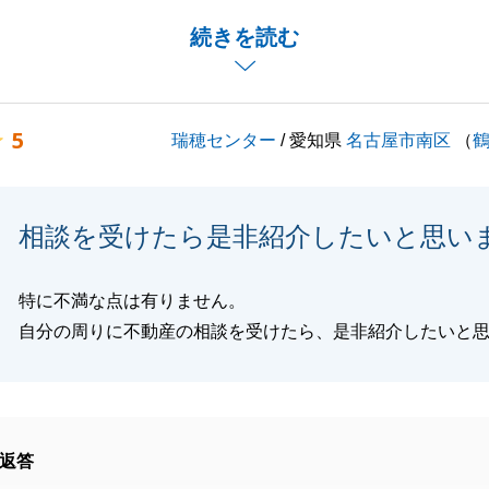
ございましたが
続きを読む
にご寛容にご対応いただけたからと思います。
し改めてお礼申し上げます。
物の完成後のお引越しや、お引渡しに際しましてのご準備等
5
瑞穂センター
/ 愛知県
名古屋市南区
（
ることもあまりにかもしれませんが、無事にお取引が完了で
組みさせていただきますので
も宜しくお願い致します。
相談を受けたら是非紹介したいと思い
特に不満な点は有りません。
閉じる
自分の周りに不動産の相談を受けたら、是非紹介したいと
返答