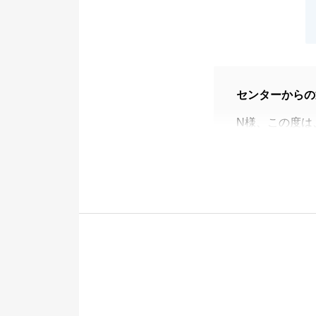
センターからの
N様、この度は
ます。
最初にお問合せ
討をいただき、
後押し等までい
改めて御礼申し
もしまた何か不
け頂けますと幸
今度ともどうぞ