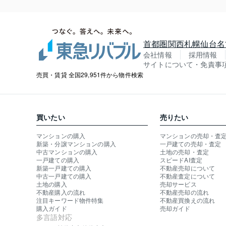
首都圏
関西
札幌
仙台
名
会社情報
採用情報
サイトについて・免責事
売買・賃貸 全国29,951件から物件検索
買いたい
売りたい
マンションの購入
マンションの売却・査
新築・分譲マンションの購入
一戸建ての売却・査定
中古マンションの購入
土地の売却・査定
一戸建ての購入
スピードAI査定
新築一戸建ての購入
不動産売却について
中古一戸建ての購入
不動産査定について
土地の購入
売却サービス
不動産購入の流れ
不動産売却の流れ
注目キーワード物件特集
不動産買換えの流れ
購入ガイド
売却ガイド
多言語対応