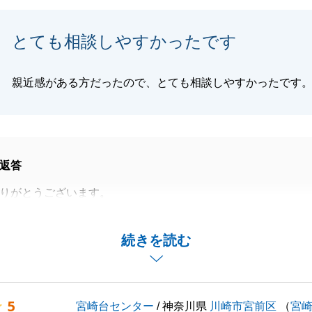
閉じる
とても相談しやすかったです
親近感がある方だったので、とても相談しやすかったです
返答
りがとうございます。
に完了し、大変うれしく思っております。
てから、ご売却も続けてご依頼をいただけたこともあり、ご
続きを読む
たいという一心でした。
事でお困りごとがございましたらお気軽にご相談をいただけ
。
5
宮崎台センター
/ 神奈川県
川崎市宮前区
（
宮
いたします。