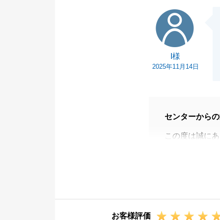
I様
I様
2025年11月14日
センターからの
この度は誠にあ
お住替えが無事
ご購入いただい
期待にお応えし
今後も不動産の
ますと幸いです
お客様評価
よろしくお願い