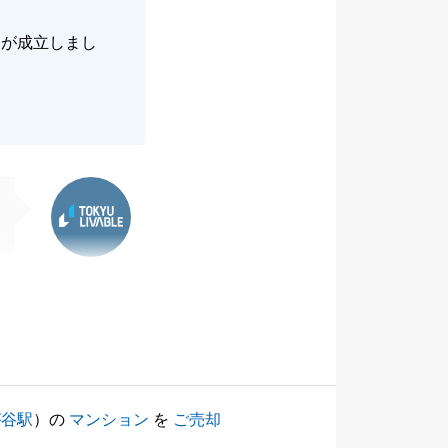
約が成立しまし
東急リバブル
が谷駅
）の
マンション
を
ご売却