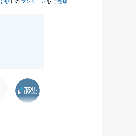
崎台駅
）の
マンション
を
ご売却
東急リバブル