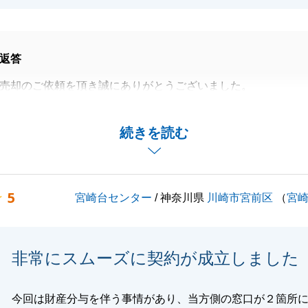
なく思います。また、敢えて厳しいお言葉をくださいました
ご期待であると強く受け止めております。いただいたご指摘
、良い売買のお手伝いが出来る様、今後も努めてまいりま
返答
売却のご依頼を頂き誠にありがとうございました。
を最後までお手伝いさせていただくことができ、大変嬉しく
続きを読む
閉じる
とでお困りなことがございましたらお気軽にご相談くださ
よろしくお願いいたします。
5
宮崎台センター
/ 神奈川県
川崎市宮前区
（
宮
閉じる
非常にスムーズに契約が成立しました
今回は財産分与を伴う事情があり、当方側の窓口が２箇所