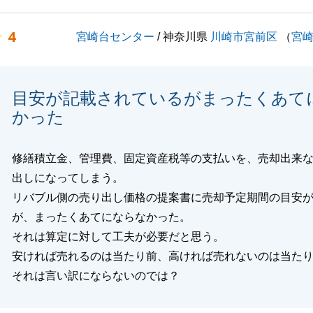
と幸いです。
よろしくお願いいたします。
4
宮崎台センター
/ 神奈川県
川崎市宮前区
（
宮
閉じる
目安が記載されているがまったくあて
かった
修繕積立金、管理費、固定資産税等の支払いを、売却出来
出しになってしまう。
リバブル側の売り出し価格の提案書に売却予定期間の目安
が、まったくあてにならなかった。
それは算定に対して工夫が必要だと思う。
安ければ売れるのは当たり前、高ければ売れないのは当た
それは言い訳にならないのでは？