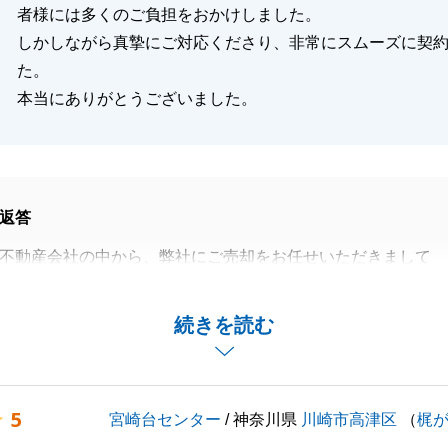
者様には多くのご負担をおかけしました。
しかしながら真摯にご対応くださり、非常にスムーズに契
た。
本当にありがとうございました。
返答
不動産会社の中から、弊社にご売却をお任せいただきまして
ございました。
、I様にもご協力いただきましたお陰で大変スムーズに取り
続きを読む
きました。
や不動産に関するご不明点等ございましたら、いつでもお気
だけますと幸いです。
5
宮崎台センター
/ 神奈川県
川崎市高津区
（
梶