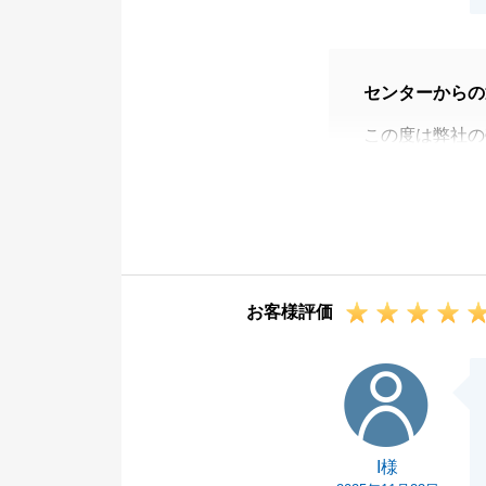
ったこと申し訳
のは、弊社への
を社内で共有し
センターからの
す。
この度は弊社の
U様のお買換え
思います。
また不動産のこ
い。
引き続きどうぞ
お客様評価
I様
I様