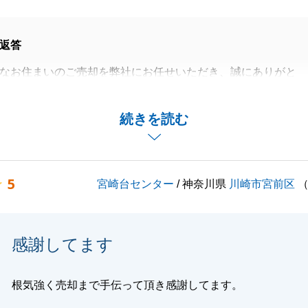
返答
なお住まいのご売却を弊社にお任せいただき、誠にありがと
。
中、アンケートにて非常に重く貴重なご指摘を賜りましたこ
続きを読む
御礼申し上げます。
、「修繕積立金や管理費等の持ち出し負担」「売却予定期間
てにならなかった点」「価格設定や販売戦略における工夫の
5
宮崎台センター
/ 神奈川県
川崎市宮前区
、厳しいご指摘を頂戴いたしました。K様のご期待を裏切る
心労をおかけしましたこと、深くお詫び申し上げます。
る、高ければ売れないのは当たり前」というK様のお言葉
感謝してます
お預かりしている私共にとって、まさに核心を突くご指摘で
いたお言葉を真摯に受け止め、改善に取り組んでまいる所存
根気強く売却まで手伝って頂き感謝してます。
今回の不動産売却が必ずしもご満足のいくプロセスではなか