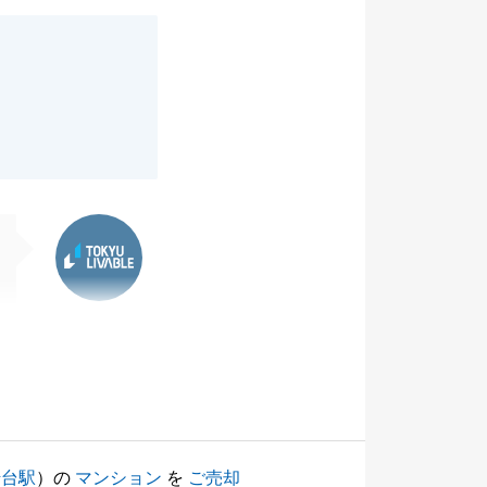
。
東急リバブル
崎台駅
）の
マンション
を
ご売却