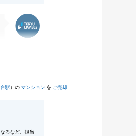
東急リバブル
崎台駅
）の
マンション
を
ご売却
になるなど、担当