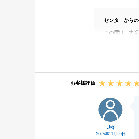
センターからの
この度は、大切
うございました
また、お忙しい
と、心より厚く
アンケートにて
の目安が全くあ
お客様評価
欠如」について
結果となり、ご
U様
「安ければ売れ
は、プロとして
す。今回いただ
U様
です。
2025年11月29日
K様にとって、