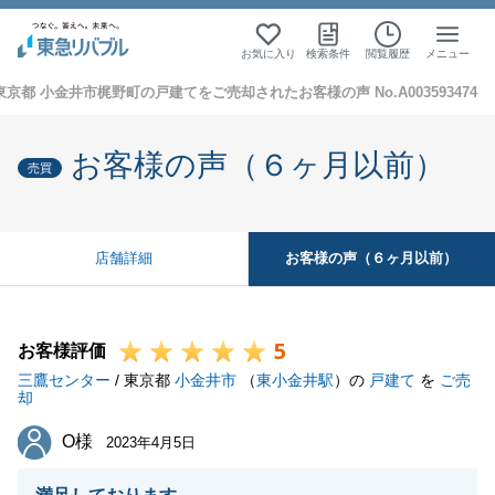
お気に入り
検索条件
閲覧履歴
メニュー
東京都 小金井市梶野町の戸建てをご売却されたお客様の声 No.A003593474
お客様の声（６ヶ月以前）
売買
お客様の声（６ヶ月以前）
店舗詳細
5
お客様評価
三鷹センター
/ 東京都
小金井市
（
東小金井駅
）の
戸建て
を
ご売
却
O様
O様
2023年4月5日