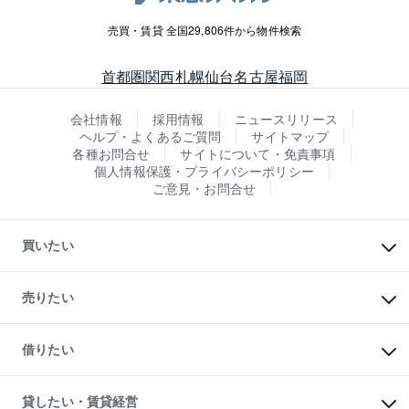
売買・賃貸 全国29,806件から物件検索
首都圏
関西
札幌
仙台
名古屋
福岡
会社情報
採用情報
ニュースリリース
ヘルプ・よくあるご質問
サイトマップ
各種お問合せ
サイトについて・免責事項
個人情報保護・プライバシーポリシー
ご意見・お問合せ
買いたい
マンションの購入
新築・分譲マンションの購入
売りたい
中古マンションの購入
一戸建ての購入
マンションの売却・査定
新築一戸建ての購入
一戸建ての売却・査定
借りたい
中古一戸建ての購入
土地の売却・査定
土地の購入
スピードAI査定
不動産購入の流れ
物件を借りる
不動産売却について
注目キーワード物件特集
オフィス・店舗の賃貸
貸したい・賃貸経営
不動産査定について