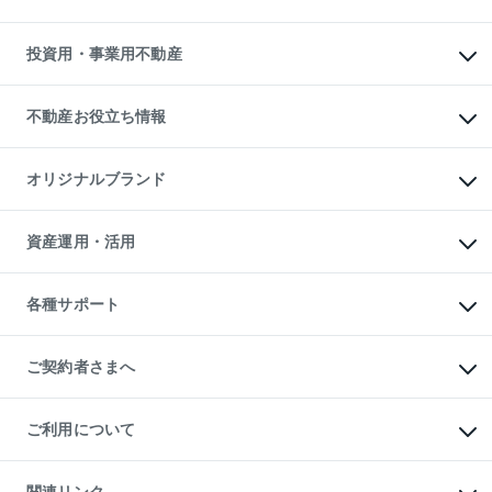
購入ガイド
借りるときの流れ
売却サービス
借りるガイド
不動産売却の流れ
無料賃料査定
多言語対応
不動産買換えの流れ
マンション賃料データ
投資用・事業用不動産
売却ガイド
賃貸管理プラン
English
繁体中文
簡体中文
リロケーションについて
投資用不動産
貸すときの流れ
事業用不動産
不動産お役立ち情報
貸すガイド
マンション投資
投資用マンション
不動産AIアドバイザー Tellus Talk
マンション一棟
マンションライブラリー
オリジナルブランド
アパート経営
人気マンションランキング
アパート投資用物件
暮らしに役立つ不動産メディア

収益物件
当社売主リノベーションマンション
「Lnote」
ビル購入（ビル一棟）
一棟リノベーションマンション

資産運用・活用
不動産相場・不動産価格情報
投資用不動産の売却査定
L`GENTE（ルジェンテ）
不動産売却FAQ
事業用不動産の売却査定
区分リノベーションマンション

不動産コラム・ニュース
等価交換事業
海外不動産
Lideas（リディアス）
不動産用語集
不動産M&A
各種サポート
投資用一棟レジデンスWELL

不動産なんでもネット相談室
アセットマネジメント・出資
SQUARE（ウェルスクエア）
住まいの税金
不動産小口投資

シニア向けサポート
物件一括検索（購入＆賃貸）
LEGACIA（レガシア）
相続サポート
ご契約者さまへ
リフォームサポート
ご契約者さまサポートメニュー
ご紹介・再契約特典
ご利用について
入居者様専用-各種ご案内（賃貸）
東急こすもす会「こすもすWeb」
本人確認に関するお客様へのお願い
金融商品取引について