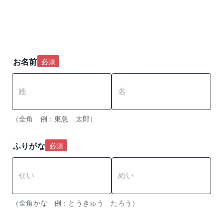
お名前
必須
（全角　例：東急　太郎）
ふりがな
必須
（全角かな　例：とうきゅう　たろう） 