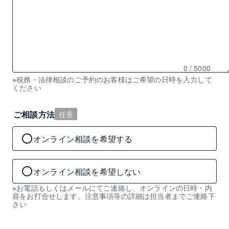
0
/ 5000
残
※税務・法律相談のご予約のお客様はご希望の日時を入力して
ください
り
0
文
ご相談方法
任意
字
入
オンライン相談を希望する
力
可
能
オンライン相談を希望しない
※お電話もしくはメールにてご連絡し、オンラインの日時・内
容をお打合せします。注意事項等の詳細は担当者までご連絡下
さい