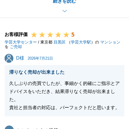
続きを読む
事、嬉しく思います。
1組目のお客様内覧で成約に至った点、買主様とのご
縁を感じております。
今後も、不動産でお困り事がございましたら、お気兼
5
ねなくご連絡下さい。
お客様評価
学芸大学センター
暑い日が続きますので、どうぞご自愛くださいませ。
/ 東京都
目黒区
（
学芸大学駅
）の
マンション
を
ご売却
D様
D様
2026年7月21日
閉じる
滞りなく売却が出来ました
久しぶりの売買でしたが、事細かく的確にご指示とア
ドバイスをいただき、結果滞りなく売却が出来まし
た。
貴社と担当者の対応は、パーフェクトだと思います。
東急リバブル