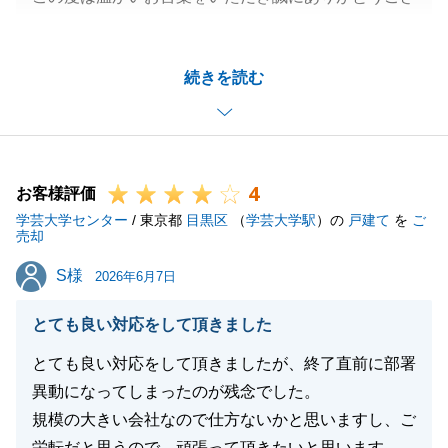
います。
Ｓ様のご事情やご都合を踏まえながら無理のないスケ
続きを読む
ジュールの提案を心掛けておりました。
その結果、Ｓ様より安心してお取引を進めることがで
きたとのお言葉を頂戴し、大変嬉しく感じておりま
す。
4
借地権物件ならではの手続きや調整事項も多くござい
お客様評価
学芸大学センター
ましたが、その都度ご協力をいただけたことで、円滑
/ 東京都
目黒区
（
学芸大学駅
）の
戸建て
を
ご
売却
に進めることができました。
S様
S様
また、税金に関するご不安も解消しながらお手続きを
2026年6月7日
進められたとのことで、少しでもお力になれたのであ
とても良い対応をして頂きました
れば幸いです。
「終始安心して任せられた」とのお言葉を励みに、今
とても良い対応をして頂きましたが、終了直前に部署
後もお客様に寄り添ったご提案とサポートを心掛けて
異動になってしまったのが残念でした。
まいります。
規模の大きい会社なので仕方ないかと思いますし、ご
この度は誠にありがとうございました。
栄転だと思うので、頑張って頂きたいと思います。