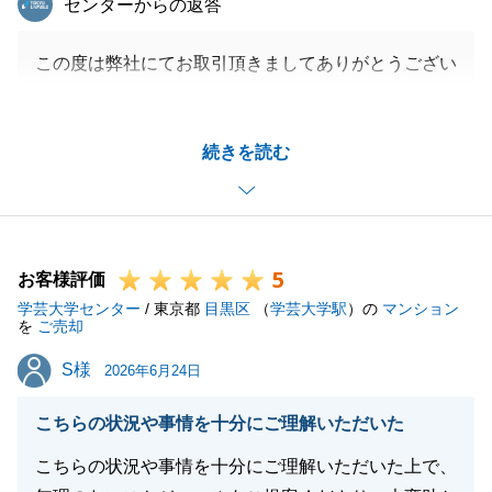
センターからの返答
この度は弊社にてお取引頂きましてありがとうござい
ました。
D様の大切な不動産を無事にご売却することができ、
続きを読む
大変嬉しく思っております。
ご多忙のところ、迅速にご対応いただきまして誠にあ
りがとうございました。
また何かお困りのことがございましたら是非ご連絡下
5
さい。
お客様評価
学芸大学センター
今後とも、よろしくお願いいたします。
/ 東京都
目黒区
（
学芸大学駅
）の
マンション
を
ご売却
S様
S様
2026年6月24日
閉じる
こちらの状況や事情を十分にご理解いただいた
こちらの状況や事情を十分にご理解いただいた上で、