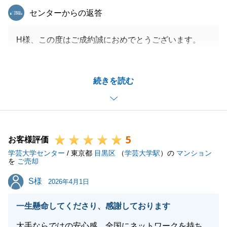
東急リバブル
センターからの返答
H様、この度はご成約誠におめでとうございます。
販売に際しまして、いつもお打合せをさせていただ
き、試行錯誤の繰り返しがこのような結果に結びつい
続きを読む
たと考えております。
本当にありがとうございました。
引き続き、不動産に関しましてお力添えできることが
ありましたら、なんでもご相談ください。
5
お客様評価
学芸大学センター
/ 東京都
目黒区
（
学芸大学駅
）の
マンション
を
ご売却
閉じる
S様
S様
2026年4月1日
一生懸命してくださり、感謝しております
大手ならではの安心感、全国にネットワークを持ち、