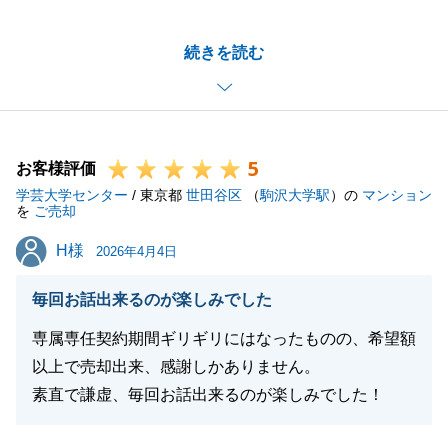
た。
続きを読む
N様のご計画に当たり、当初のご相談からご売却開始
まで長期間かかり、営業担当も異動等で引継ぎとなる
中で、継続して当センターにお任せいただきましたこ
と、重ねて御礼申し上げます。
5
お取引は無事完了しましたが、今後もN様のお役に立
お客様評価
学芸大学センター
てるような様々な分野の専門部隊が控えております。
/ 東京都
世田谷区
（
駒沢大学駅
）の
マンション
を
ご売却
今後のお住まいや資産運用等につきまして、お気軽に
H様
H様
ご相談ください。
2026年4月4日
この度は誠にありがとうございました。
毎回お話出来るのが楽しみでした
専属専任契約期間ギリギリにはなったものの、希望額
以上で売却出来、感謝しかありません。
閉じる
素直で謙虚、毎回お話出来るのが楽しみでした！