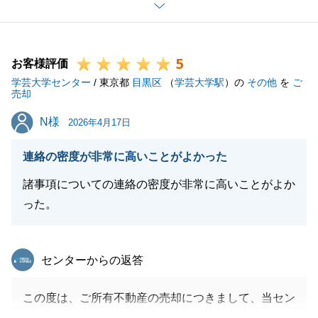
不動産会社のお付き合いがある中、弊社へ投資用マン
ションのご売却もお任せいただきましたこと、重ねて
御礼申し上げます。
5
販売継続中の物件がまだございますので、早期成約に
お客様評価
学芸大学センター
向けて努力して参ります。
/ 東京都
目黒区
（
学芸大学駅
）の
その他
を
ご
売却
今後ともよろしくお願いいたします。
N様
N様
2026年4月17日
連絡の密度が非常に高いことがよかった
閉じる
諸事項についての連絡の密度が非常に高いことがよか
った。
東急リバブル
センターからの返答
この度は、ご所有不動産の売却につきまして、当セン
ターへご依頼いただき、誠にありがとうございまし