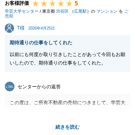
5
お客様評価
学芸大学センター
/ 東京都
渋谷区
（
広尾駅
）の
マンション
を
ご
売却
閉じる
T様
T様
2026年4月25日
期待通りの仕事をしてくれた
以前にも何度か取り引きしたことがあって今回もお願
いしたので、期待通りの仕事をしてくれた。
東急リバブル
センターからの返答
この度は、ご所有不動産の売却につきまして、学芸大
学センターをご利用いただき、誠にありがとうござい
ました。
続きを読む
数年前のご自宅売却から良いご縁をいただき、他にも