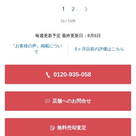
動産に関するご相談がございましたらお気軽にお声が
1
2
次へ
けください。
10 / 13件
引き続きよろしくお願い申し上げます。
毎週更新予定 最終更新日：8月6日
『お客様の声』掲載につい
閉じる
6ヶ月以前の評価はこちら
て
0120-935-058
店舗へのお問合せ
無料売却査定