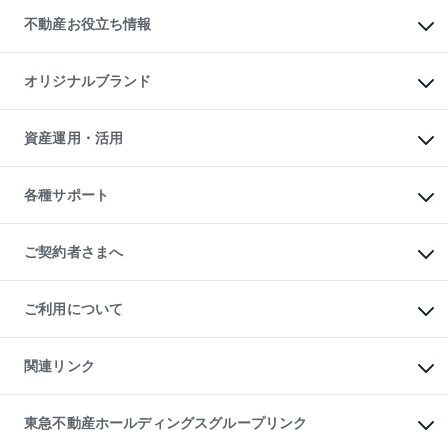
投資用不動産
貸すときの流れ
事業用不動産
不動産お役立ち情報
貸すガイド
マンション投資
投資用マンション
不動産AIアドバイザー Tellus Talk
マンション一棟
マンションライブラリー
オリジナルブランド
アパート経営
人気マンションランキング
アパート投資用物件
暮らしに役立つ不動産メディア

収益物件
当社売主リノベーションマンション
「Lnote」
ビル購入（ビル一棟）
一棟リノベーションマンション

資産運用・活用
不動産相場・不動産価格情報
投資用不動産の売却査定
L`GENTE（ルジェンテ）
不動産売却FAQ
事業用不動産の売却査定
区分リノベーションマンション

不動産コラム・ニュース
等価交換事業
海外不動産
Lideas（リディアス）
不動産用語集
不動産M&A
各種サポート
投資用一棟レジデンスWELL

不動産なんでもネット相談室
アセットマネジメント・出資
SQUARE（ウェルスクエア）
住まいの税金
不動産小口投資

シニア向けサポート
物件一括検索（購入＆賃貸）
LEGACIA（レガシア）
相続サポート
ご契約者さまへ
リフォームサポート
ご契約者さまサポートメニュー
ご紹介・再契約特典
ご利用について
入居者様専用-各種ご案内（賃貸）
東急こすもす会「こすもすWeb」
本人確認に関するお客様へのお願い
金融商品取引について
関連リンク
東急リバブル ソーシャルメディアポリシー
ご意見・お問い合わせ（金融商品取引専用の相談・お問い合わせ窓口）
すまいValue
保険募集におけるプライバシー・ポリシー
これからご結婚される方に東急百貨店のブライダルクラブ
東急不動産ホールディングスグループリンク
ダイレクトメール（郵送物）・Eメールなどの送付停止について
人材サービスのご用命は 東急リバブルスタッフ株式会社まで
宅地建物取引業者の皆様へ