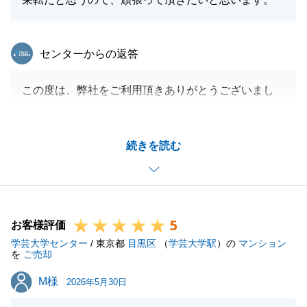
今後とも末永くよろしくお願いいたします。
東急リバブル
センターからの返答
閉じる
この度は、弊社をご利用頂きありがとうございまし
た。
弊社の人事異動のタイミングが重なり途中で担当が変
続きを読む
更になってしまったこと、お詫び申し上げます。
S様のご協力もあり、全体的にスムーズなお取引がで
きたと前任者からも聞いており、私も嬉しく思いま
す。
5
今後もお気軽にご相談頂ければと思いますので、宜し
お客様評価
学芸大学センター
くお願い致します。
/ 東京都
目黒区
（
学芸大学駅
）の
マンション
を
ご売却
M様
M様
2026年5月30日
閉じる