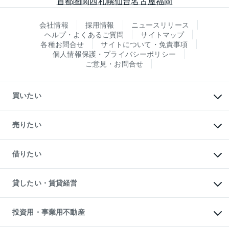
首都圏
関西
札幌
仙台
名古屋
福岡
会社情報
採用情報
ニュースリリース
ヘルプ・よくあるご質問
サイトマップ
各種お問合せ
サイトについて・免責事項
個人情報保護・プライバシーポリシー
ご意見・お問合せ
買いたい
マンションの購入
新築・分譲マンションの購入
売りたい
中古マンションの購入
一戸建ての購入
マンションの売却・査定
新築一戸建ての購入
一戸建ての売却・査定
借りたい
中古一戸建ての購入
土地の売却・査定
土地の購入
スピードAI査定
不動産購入の流れ
物件を借りる
不動産売却について
注目キーワード物件特集
オフィス・店舗の賃貸
貸したい・賃貸経営
不動産査定について
購入ガイド
借りるときの流れ
売却サービス
借りるガイド
不動産売却の流れ
無料賃料査定
多言語対応
不動産買換えの流れ
マンション賃料データ
投資用・事業用不動産
売却ガイド
賃貸管理プラン
English
繁体中文
簡体中文
リロケーションについて