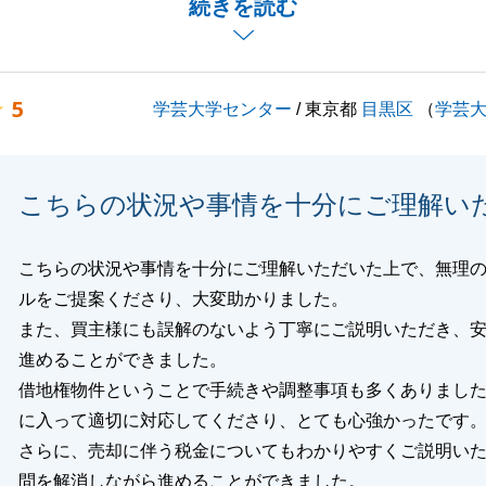
続きを読む
、迅速にご対応いただきまして誠にありがとうございまし
のことがございましたら是非ご連絡下さい。
5
学芸大学センター
/ 東京都
目黒区
（
学芸
しくお願いいたします。
こちらの状況や事情を十分にご理解い
閉じる
こちらの状況や事情を十分にご理解いただいた上で、無理
ルをご提案くださり、大変助かりました。
また、買主様にも誤解のないよう丁寧にご説明いただき、
進めることができました。
借地権物件ということで手続きや調整事項も多くありまし
に入って適切に対応してくださり、とても心強かったです
さらに、売却に伴う税金についてもわかりやすくご説明い
問を解消しながら進めることができました。