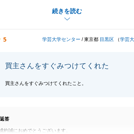
す。
続きを読む
はご不安やご不明点も多いため、少しでも安心して進めてい
迅速な対応を心掛けておりました。
安心してお任せいただけるよう、誠実かつスピーディーな対
5
学芸大学センター
/ 東京都
目黒区
（
学芸
ります。
ることでしたら、些細なことでもお気軽にご連絡下さい。
りがとうございました。
買主さんをすぐみつけてくれた
くお願いいたします。
買主さんをすぐみつけてくれたこと。
閉じる
返答
成約誠におめでとうございます。