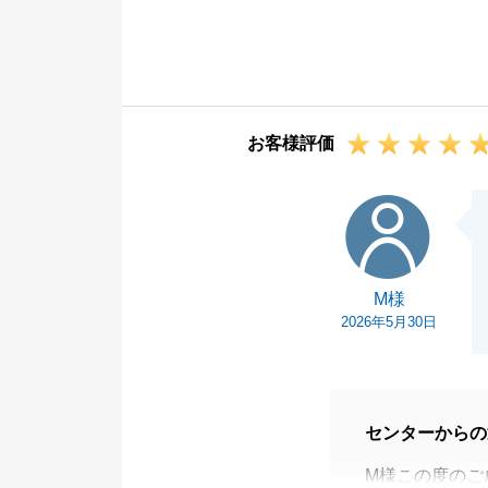
変嬉しく思いま
不動産のお取引
ただけるよう、
今後もお客様に
お客様評価
応を続けてまい
お住まいに関す
M様
この度は誠にあ
今後ともよろし
M様
2026年5月30日
センターからの
M様この度のご