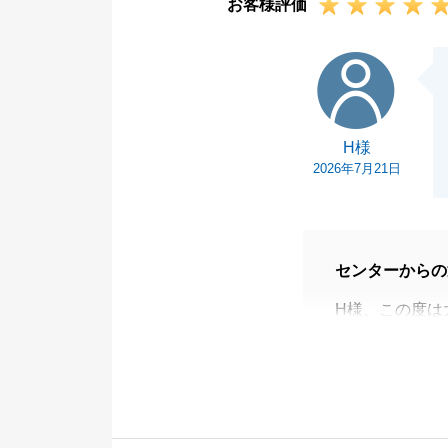
お客様評価
H様
H様
2026年7月21日
センターからの
H様、この度は
ました。
数ある不動産会
1組目のお客様
今後も、不動産