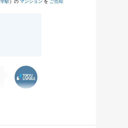
大学駅
）の
マンション
を
ご売却
東急リバブル