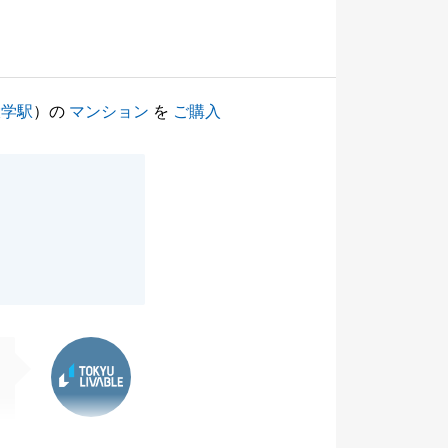
大学駅
）の
マンション
を
ご購入
東急リバブル