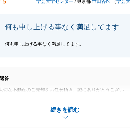
5
学芸大学センター
/ 東京都
世田谷区
（
学芸
何も申し上げる事なく満足してます
何も申し上げる事なく満足してます。
返答
大切な不動産のご売却をお任せ頂き、誠にありがとうござい
社の中から、弊社にお任せいただけた事、嬉しく思います。
続きを読む
内覧で成約に至った点、買主様とのご縁を感じております。
でお困り事がございましたら、お気兼ねなくご連絡下さい。