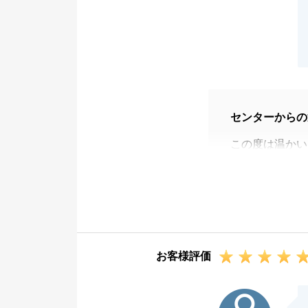
センターからの
この度は温かい
Ｓ様のご事情や
けておりました
その結果、Ｓ様
し、大変嬉しく
借地権物件なら
お客様評価
協力をいただけ
また、税金に関
S様
で、少しでもお