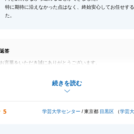
特に期待に沿えなかった点はなく、終始安心してお任せす
た。
返答
お言葉をいただき誠にありがとうございます。
ご都合を踏まえながら無理のないスケジュールの提案を心掛
。
続きを読む
より安心してお取引を進めることができたとのお言葉を頂戴
感じております。
ではの手続きや調整事項も多くございましたが、その都度ご
5
学芸大学センター
/ 東京都
目黒区
（
学芸
たことで、円滑に進めることができました。
するご不安も解消しながらお手続きを進められたとのこと
力になれたのであれば幸いです。