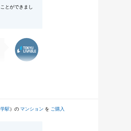
ることができまし
東急リバブル
大学駅
）の
マンション
を
ご購入