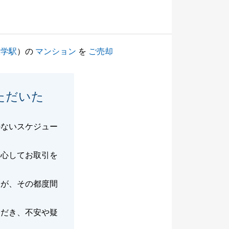
大学駅
）の
マンション
を
ご売却
ただいた
のないスケジュー
安心してお取引を
たが、その都度間
。
ただき、不安や疑