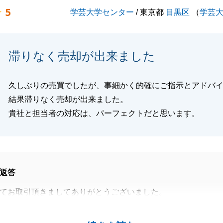
すので、どうぞご自愛くださいませ。
5
学芸大学センター
/ 東京都
目黒区
（
学芸
閉じる
滞りなく売却が出来ました
久しぶりの売買でしたが、事細かく的確にご指示とアドバ
結果滞りなく売却が出来ました。
貴社と担当者の対応は、パーフェクトだと思います。
返答
てお取引頂きましてありがとうございました。
動産を無事にご売却することができ、大変嬉しく思っており