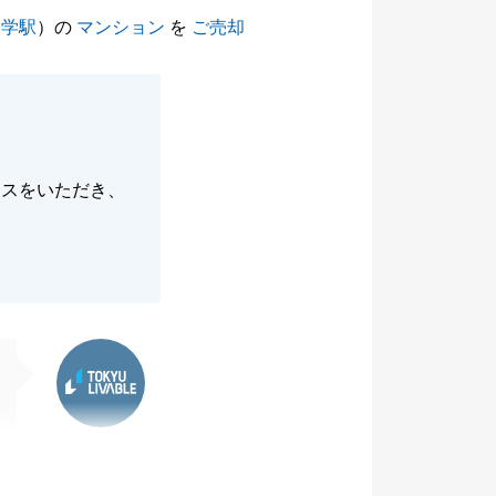
大学駅
）の
マンション
を
ご売却
イスをいただき、
東急リバブル