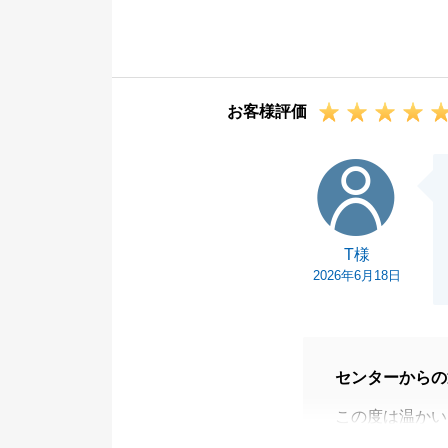
めずに一緒に進
っております。
また、売主様と
びつき本当に良
お客様評価
お忙しい中、各
てこそのご成約
T様
今後もお住まい
い。
末永いお付き合
T様
2026年6月18日
センターからの
この度は温かい
「レスポンスが