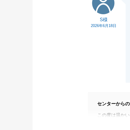
「終始安心して
たご提案とサポ
S様
この度は誠にあ
2026年6月18日
今後とも末永く
センターからの
この度は温かい
住宅ローンにつ