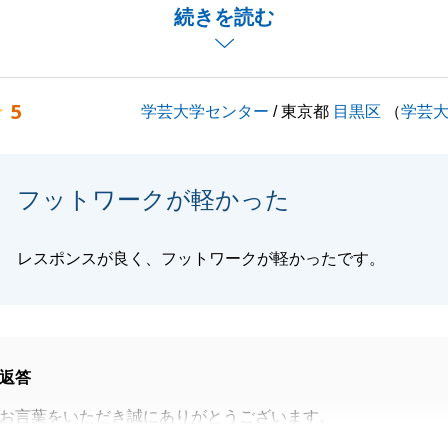
めることができ、無事にお手伝いできたことを大変嬉しく思
続きを読む
のご縁を繋ぐため九州までお伺いしたことも、良い結果に結
かったです。
5
学芸大学センター
/ 東京都
目黒区
（
学芸
種お手続きやご協力をいただきましたＳ様のお力添えがあっ
でした。
のことで何かございましたら、いつでもお気軽にご連絡下さ
フットワークが軽かった
いのほど、よろしくお願いいたします。
レスポンスが良く、フットワークが軽かったです。
閉じる
返答
お言葉をいただき誠にありがとうございます。
良く、フットワークが軽かった」とのお言葉をいただき、大