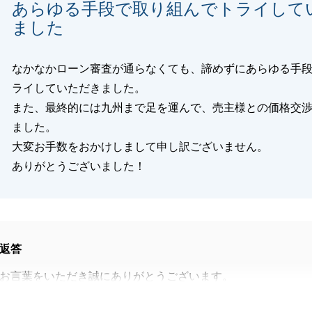
あらゆる手段で取り組んでトライして
任せられた」とのお言葉を励みに、今後もお客様に寄り添っ
ました
ートを心掛けてまいります。
りがとうございました。
よろしくお願いいたします。
なかなかローン審査が通らなくても、諦めずにあらゆる手
ライしていただきました。
また、最終的には九州まで足を運んで、売主様との価格交
ました。
閉じる
大変お手数をおかけしまして申し訳ございません。
ありがとうございました！
返答
お言葉をいただき誠にありがとうございます。
きましてはご不安も大きかったかと思いますが、最後まで諦