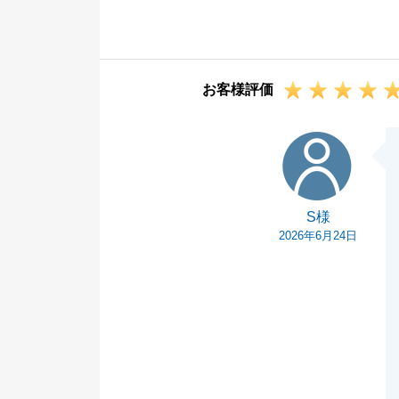
ご多忙のところ
た。
また何かお困り
お客様評価
今後とも、よろ
S様
S様
2026年6月24日