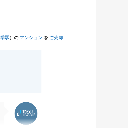
大学駅
）の
マンション
を
ご売却
東急リバブル