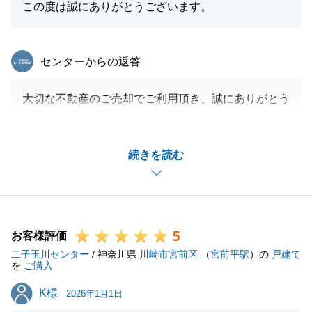
この度は誠にありがとうございます。
東急リバブル
センターからの返答
大切な不動産のご売却でご利用頂き、誠にありがとう
ごいました。
各種お手続き等、O様に迅速にご対応いただきました
続きを読む
事により、スムーズにトラブルもなくお引き渡しを終
えることができました。
この度は本当にありがとうございました。
また買主様もO様から物件を購入することができ大変
5
喜ばれております。
お客様評価
二子玉川センター
次回ご利用いただく機会がございましたら、是非私に
/ 神奈川県
川崎市宮前区
（
宮前平駅
）の
戸建て
を
ご購入
お申し付けください。
K様
K様
今後とも『東急リバブル』をご愛顧賜りますよう宜し
2026年1月1日