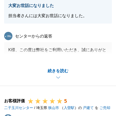
くお願いいたします。
大変お世話になりました
担当者さんには大変お世話になりました。
閉じる
東急リバブル
センターからの返答
K様、この度は弊社をご利用いただき、誠にありがと
うございました。
K様のお力になることができ、大変嬉しく思います。
続きを読む
また何かご相談等ございましたら、気兼ねなくお申し
付け下さいませ。
5
お客様評価
閉じる
二子玉川センター
/ 埼玉県
狭山市
（
入曽駅
）の
戸建て
を
ご売却