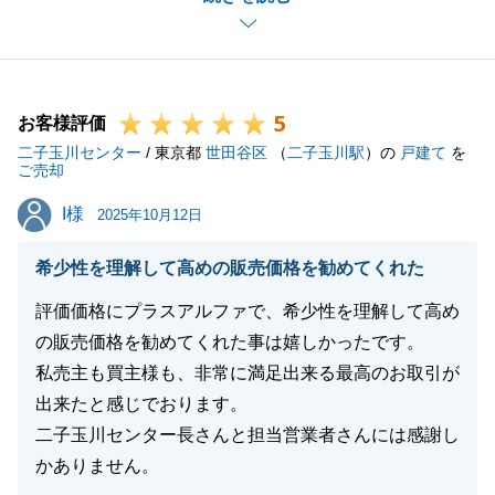
き、大変助かりました。
ご売却の手続きは全て完了しておりますが、引き続き
お付き合いのほど宜しくお願いいたします。
5
お客様評価
二子玉川センター
/ 東京都
世田谷区
（
二子玉川駅
）の
戸建て
を
ご売却
閉じる
I様
I様
2025年10月12日
希少性を理解して高めの販売価格を勧めてくれた
評価価格にプラスアルファで、希少性を理解して高め
の販売価格を勧めてくれた事は嬉しかったです。
私売主も買主様も、非常に満足出来る最高のお取引が
出来たと感じでおります。
二子玉川センター長さんと担当営業者さんには感謝し
かありません。