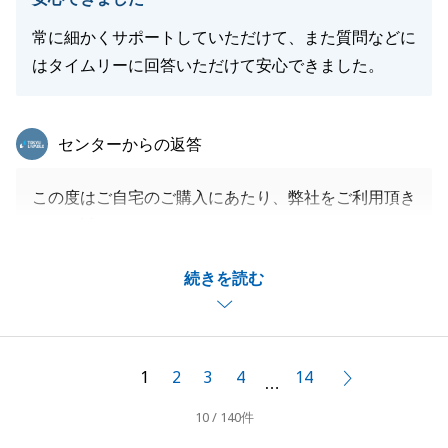
常に細かくサポートしていただけて、また質問などに
はタイムリーに回答いただけて安心できました。
閉じる
東急リバブル
センターからの返答
この度はご自宅のご購入にあたり、弊社をご利用頂き
まして誠にありがとうございました。
最初にお問い合わせを頂いてから、少しお時間はかか
続きを読む
ってしまいましたが、ようやくご納得頂ける不動産を
ご購入頂けて嬉しく思っております。
お仕事がお忙しい中、住宅ローンや現地確認等、お時
間を頂き、多々ご協力頂きましてありがとうございま
1
2
3
4
14
次へ
…
した。
10 / 140件
旧自宅のご売却もあり、引き続きお役に立てます様に