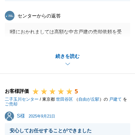
東急リバブル
センターからの返答
I様におかれましては高額な中古戸建の売却依頼を受
付させていただきました。
多少お時間が掛かりましたが、良い買主様と出会える
続きを読む
事が出来ました。
I様に取りまして満足いく取引になりまして担当者と
しても嬉しく思います。
今後もお手伝い出来る事を願います。
5
お客様評価
二子玉川センター
/ 東京都
世田谷区
（
自由が丘駅
）の
戸建て
を
ご売却
閉じる
S様
S様
2025年9月21日
安心してお任せすることができました