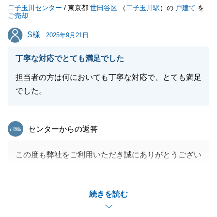
二子玉川センター
/ 東京都
世田谷区
（
二子玉川駅
）の
戸建て
を
ご売却
閉じる
S様
S様
2025年9月21日
丁寧な対応でとても満足でした
担当者の方は何においても丁寧な対応で、とても満足
でした。
東急リバブル
センターからの返答
この度も弊社をご利用いただき誠にありがとうござい
ました。
無事にお住み替えも完了し何よりでございます。
続きを読む
今後も何かございましたらお気軽にご連絡ください。