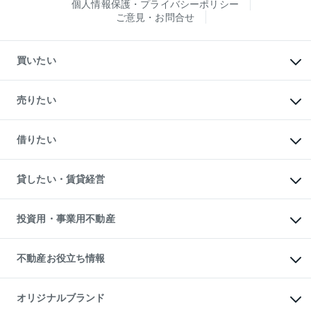
個人情報保護・プライバシーポリシー
ご意見・お問合せ
買いたい
マンションの購入
新築・分譲マンションの購入
売りたい
中古マンションの購入
一戸建ての購入
マンションの売却・査定
新築一戸建ての購入
一戸建ての売却・査定
借りたい
中古一戸建ての購入
土地の売却・査定
土地の購入
スピードAI査定
不動産購入の流れ
物件を借りる
不動産売却について
注目キーワード物件特集
オフィス・店舗の賃貸
貸したい・賃貸経営
不動産査定について
購入ガイド
借りるときの流れ
売却サービス
借りるガイド
不動産売却の流れ
無料賃料査定
多言語対応
不動産買換えの流れ
マンション賃料データ
投資用・事業用不動産
売却ガイド
賃貸管理プラン
English
繁体中文
簡体中文
リロケーションについて
投資用不動産
貸すときの流れ
事業用不動産
不動産お役立ち情報
貸すガイド
マンション投資
投資用マンション
不動産AIアドバイザー Tellus Talk
マンション一棟
マンションライブラリー
オリジナルブランド
アパート経営
人気マンションランキング
アパート投資用物件