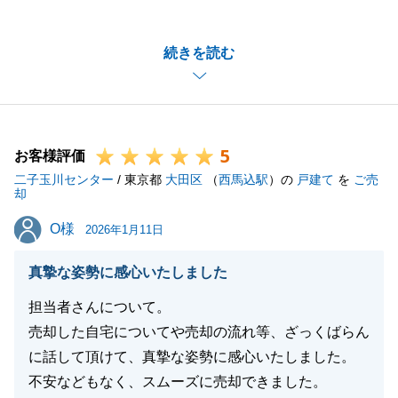
ました。
特殊な案件ではございましたが、N様のご負担を最大
続きを読む
限減らせるよう努めて参りました。
とてもありがたいお言葉をいただき嬉しく思います。
今後も何かございましたらお気軽にいつでもご連絡く
ださい。
5
お客様評価
二子玉川センター
/ 東京都
大田区
（
西馬込駅
）の
戸建て
を
ご売
却
閉じる
O様
O様
2026年1月11日
真摯な姿勢に感心いたしました
担当者さんについて。
売却した自宅についてや売却の流れ等、ざっくばらん
に話して頂けて、真摯な姿勢に感心いたしました。
不安などもなく、スムーズに売却できました。