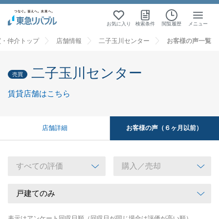
お気に入り
検索条件
閲覧履歴
メニュー
買・仲介トップ
店舗情報
二子玉川センター
お客様の声一覧
二子玉川センター
売買
賃貸店舗はこちら
お客様の声（６ヶ月以前）
店舗詳細
表示はアンケート回収日順（回収日が同じ場合は評価が高い順）