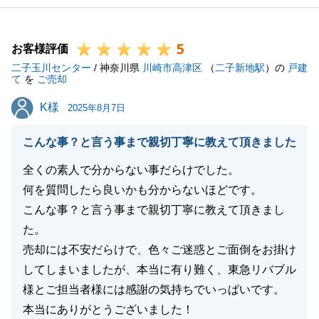
閉じる
5
お客様評価
二子玉川センター
/ 神奈川県
川崎市高津区
（
二子新地駅
）の
戸建
て
を
ご売却
K様
K様
2025年8月7日
こんな事？と言う事まで親切丁寧に教えて頂きました
全くの素人で分からない事だらけでした。
何を質問したら良いかも分からないほどです。
こんな事？と言う事まで親切丁寧に教えて頂きまし
た。
売却には不安だらけで、色々ご迷惑とご面倒をお掛け
してしまいましたが、本当に有り難く、東急リバブル
様とご担当者様には感謝の気持ちでいっぱいです。
本当にありがとうございました！