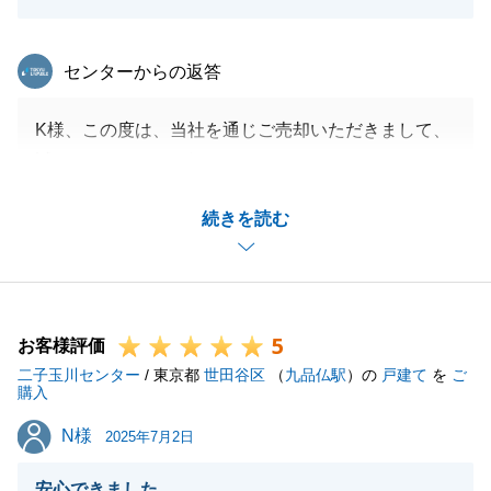
東急リバブル
センターからの返答
K様、この度は、当社を通じご売却いただきまして、
誠にありがとうございました。
長年所有された大切な物件のお取引をお手伝いできま
続きを読む
したこと、光栄に思っております。
K様のため、安心してお取引ができるよう、務めさせ
ていただきました。
不明な点が多く、不安も多かったかと思いますが、最
5
後は安心してお引き渡しまでできましたこと、とても
お客様評価
二子玉川センター
うれしく思います。
/ 東京都
世田谷区
（
九品仏駅
）の
戸建て
を
ご
購入
今後も何かございましたら、お気軽にご相談ください
N様
N様
ませ。
2025年7月2日
この度は、誠にありがとうございました。
安心できました