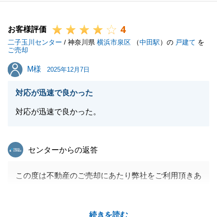
4
お客様評価
閉じる
二子玉川センター
/ 神奈川県
横浜市泉区
（
中田駅
）の
戸建て
を
ご売却
M様
M様
2025年12月7日
対応が迅速で良かった
対応が迅速で良かった。
東急リバブル
センターからの返答
この度は不動産のご売却にあたり弊社をご利用頂きあ
りがとうございました。
今回は非対面のご決済という事で直接書類関係のご依
続きを読む
頼をする事が多くなってしまった中で迅速にご対応頂