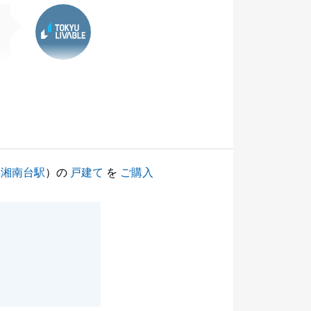
東急リバブル
（
湘南台駅
）の
戸建て
を
ご購入