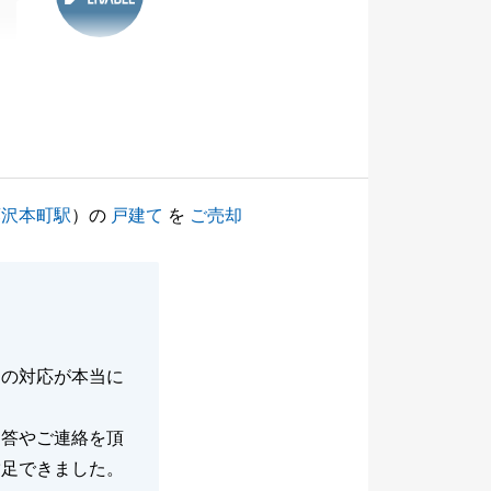
藤沢本町駅
）の
戸建て
を
ご売却
んの対応が本当に
回答やご連絡を頂
満足できました。