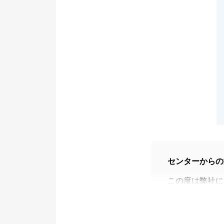
センターからの
この度は弊社に
無事にお取引が
ます。
また、あたたか