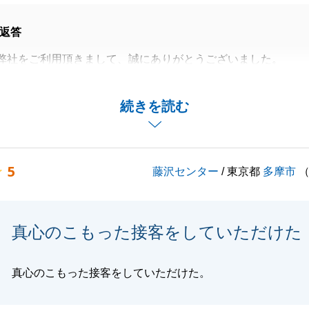
返答
弊社をご利用頂きまして、誠にありがとうございました。
ながらお取引にご満足頂けたとのこと、心より嬉しく思いま
続きを読む
終えることが出来たのも、ひとえにS様のおかげでございま
のことなどございましたら、ぜひお気軽にお声掛け頂けます
5
藤沢センター
/ 東京都
多摩市
す。
真心のこもった接客をしていただけた
閉じる
真心のこもった接客をしていただけた。