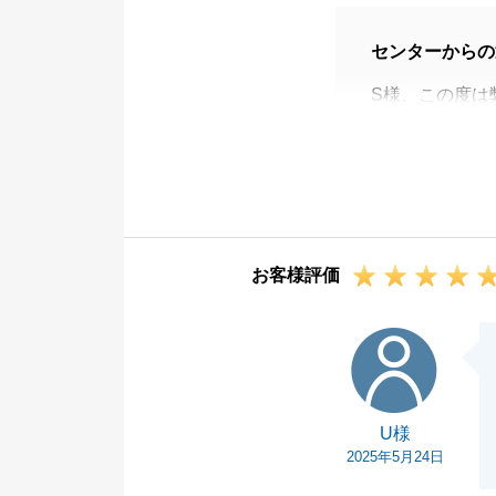
センターからの
S様、この度は
また、大変恐縮
す。
無事にお取引を
す。
また何かお困り
お客様評価
と幸いに存じま
U様
U様
2025年5月24日