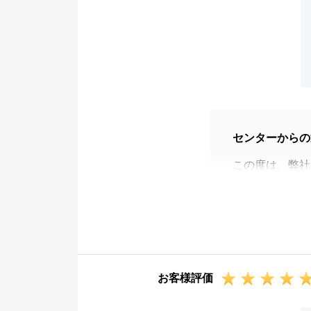
センターからの
この度は、弊社
Y様には、お忙
引ができました
また、ご不安な
いただけたこと
今後も何かお手
お客様評価
いただけますと
これからも、東