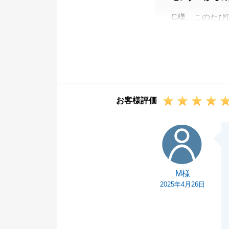
C様、このたび
不動産取引は独
が、C様とはス
今後ともお気軽
お客様評価
M様
M様
2025年4月26日