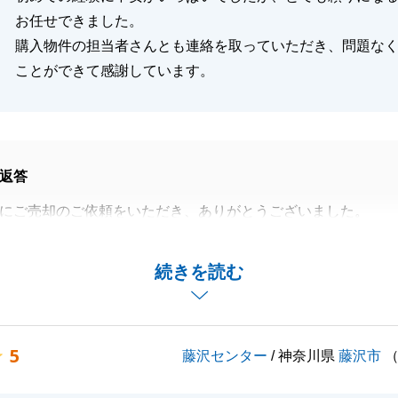
お任せできました。
購入物件の担当者さんとも連絡を取っていただき、問題な
ことができて感謝しています。
返答
にご売却のご依頼をいただき、ありがとうございました。
しい中でもいつも快くご対応いただけたので、スムーズな取
。
続きを読む
点があれば、何でもご相談いただけたような関係性を作って
に感謝申し上げます。
伝いできることがございましたら、いつでもお気軽にご連絡
5
藤沢センター
/ 神奈川県
藤沢市
幸いです。
急リバブルをよろしくお願い申し上げます。