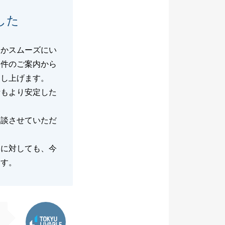
した
なかスムーズにい
物件のご案内から
申し上げます。
活もより安定した
相談させていただ
々に対しても、今
ます。
東急リバブル