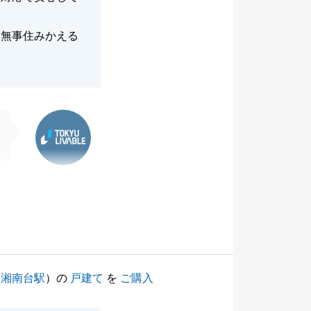
く無事住みかえる
東急リバブル
（
湘南台駅
）の
戸建て
を
ご購入