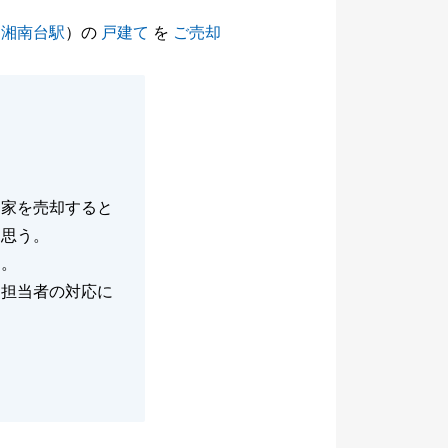
（
湘南台駅
）の
戸建て
を
ご売却
、家を売却すると
と思う。
た。
、担当者の対応に