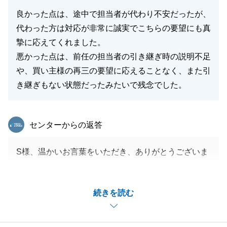
良かった点は、途中で担当者が代わり不安だったが、
代わった方は対応が非常に誠実でこちらの要望にも真
摯に応えてくれました。
悪かった点は、前任の担当者の引き継ぎ時の説明不足
や、買い主様の再三の要望に応えることなく、また引
き継ぎもない状態だったみたいで残念でした。
東急リバブル
センターからの返答
S様、温かいお言葉をいただき、ありがとうございま
す。
当初は担当の変更により多大なるご心配をおかけした
続きを読む
かと存じますが、最終的に「誠実だった」と感じてい
ただけたことに、深い安堵と喜びを感じております。
前任時の引き継ぎ等、至らぬ点があったにもかかわら