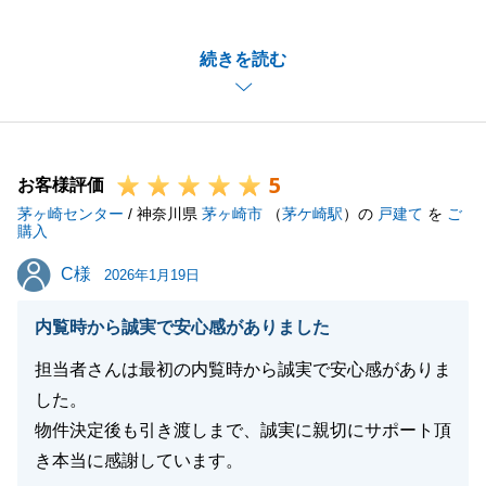
ございました。
不動産の売買は一生のうちに何度も経験することでは
続きを読む
ないため、最初は不安も大きかったこととお察しいた
します。
その中で、私の熱意を信じてお任せいただけたこと
が、無事なお取引に繋がったのだと感じております。
5
「地元の会社ならではの安心感」を大切に、今後も何
お客様評価
茅ヶ崎センター
かお困り事がございましたらいつでもお立ち寄りいた
/ 神奈川県
茅ヶ崎市
（
茅ケ崎駅
）の
戸建て
を
ご
購入
だける関係でありたいと思っております。
C様
C様
何かお困り事がございましたらお声がけいただけます
2026年1月19日
と幸いです。
内覧時から誠実で安心感がありました
この度は誠にありがとうございました。
担当者さんは最初の内覧時から誠実で安心感がありま
した。
物件決定後も引き渡しまで、誠実に親切にサポート頂
閉じる
き本当に感謝しています。