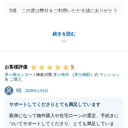
S様、この度は弊社をご利用いただき誠にありがとう
ございます。
「安心して契約まで行えた」というお言葉をいただ
続きを読む
き、ホッと胸をなでおろすと同時に、大変嬉しく感じ
ております。
迅速・的確な対応は私共が最も大切にしていることの
一つですので、そこを評価していただけたことは大き
5
な自信になります。
お客様評価
茅ヶ崎センター
新生活のスタート、心よりお祝い申し上げます。
/ 神奈川県
茅ヶ崎市
（
茅ケ崎駅
）の
マンション
を
ご購入
何かお困り事がございましたらその際はご連絡頂けま
I様
I様
すと幸いです。
2026年1月5日
サポートしてくださりとても満足しています
親身になって物件購入や住宅ローンの選定、手続きに
閉じる
ついてサポートしてくださり、とても満足していま