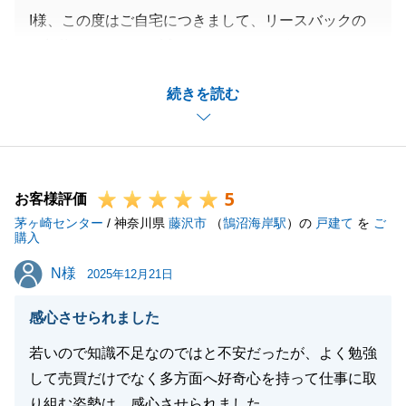
I様、この度はご自宅につきまして、リースバックの
ご契約をいただき、誠にありがとうございました。
お褒めのお言葉をいただけて、嬉しい気持ちでいっぱ
続きを読む
いです。
今後ともどうぞよろしくお願いいたします。
5
お客様評価
閉じる
茅ヶ崎センター
/ 神奈川県
藤沢市
（
鵠沼海岸駅
）の
戸建て
を
ご
購入
N様
N様
2025年12月21日
感心させられました
若いので知識不足なのではと不安だったが、よく勉強
して売買だけでなく多方面へ好奇心を持って仕事に取
り組む姿勢は、感心させられました。