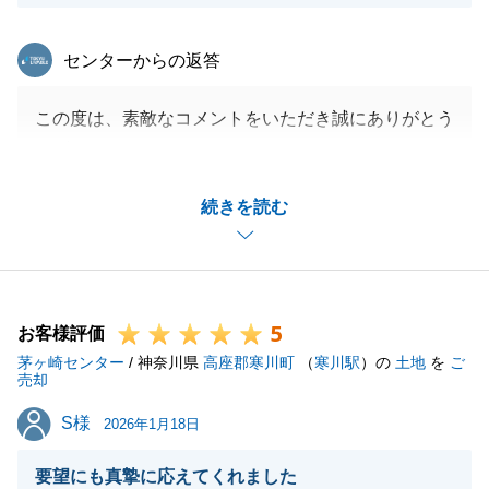
東急リバブル
センターからの返答
この度は、素敵なコメントをいただき誠にありがとう
ございます。
最初のご内覧からお引き渡しまで、大切なお住まい探
続きを読む
しのお手伝いができたこと、大変光栄に存じます。
「誠実で安心感があった」とのお言葉は、私にとって
も何よりの励みとなります。
お引き渡し後も、何かお困りのことがございましたら
5
いつでもお気軽にご連絡下さい。
お客様評価
茅ヶ崎センター
新生活が素晴らしいものとなるよう、心よりお祈り申
/ 神奈川県
高座郡寒川町
（
寒川駅
）の
土地
を
ご
売却
し上げます。
S様
S様
2026年1月18日
要望にも真摯に応えてくれました
閉じる