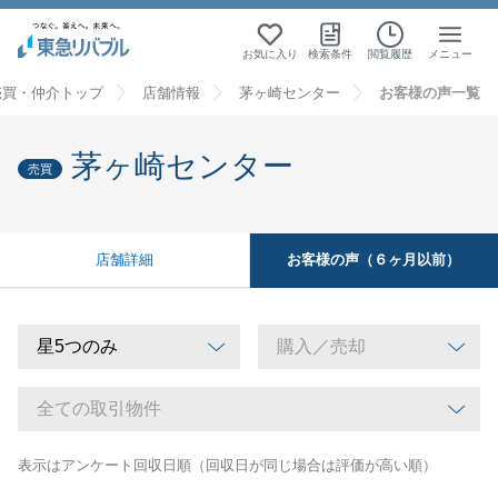
お気に入り
検索条件
閲覧履歴
メニュー
売買・仲介トップ
店舗情報
茅ヶ崎センター
お客様の声一覧
茅ヶ崎センター
売買
お客様の声（６ヶ月以前）
店舗詳細
表示はアンケート回収日順（回収日が同じ場合は評価が高い順）