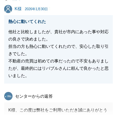
です。
K様
K様
新しいお住まいでの生活が、素晴らしいものになるこ
2026年1月30日
とを切に願っております。
熱心に動いてくれた
何かお困り事がございましらその際はご連絡いただけ
ますと幸いです。
他社と比較しましたが、貴社が市内にあった事や対応
の良さで決めました。
担当の方も熱心に動いてくれたので、安心した取り引
きでした。
閉じる
不動産の売買は初めての事だったので不安もありまし
たが、最終的にはリバブルさんに頼んで良かったと思
いました。
東急リバブル
センターからの返答
K様、この度は弊社をご利用いただき誠にありがとう