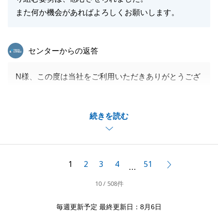
また何か機会があればよろしくお願いします。
東急リバブル
センターからの返答
N様、この度は当社をご利用いただきありがとうござ
いました。
N様のお力添えもあり、無事にお引渡しまで終えるこ
続きを読む
とができて良かったです。
リフォームの完成も楽しみです。時間がまだまだかか
るかと存じます、
またご挨拶にお伺いさせてください。
1
2
3
4
51
次へ
…
不動産に関して何か不明点等ございましたらお申し付
10 / 508件
けください。
今後ともよろしくお願いいたします。
毎週更新予定 最終更新日：8月6日