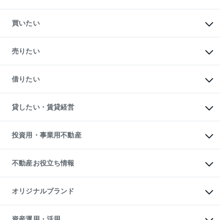
買いたい
マンションの購入
新築・分譲マンションの購入
売りたい
中古マンションの購入
一戸建ての購入
マンションの売却・査定
新築一戸建ての購入
一戸建ての売却・査定
借りたい
中古一戸建ての購入
土地の売却・査定
土地の購入
スピードAI査定
不動産購入の流れ
物件を借りる
不動産売却について
注目キーワード物件特集
オフィス・店舗の賃貸
貸したい・賃貸経営
不動産査定について
購入ガイド
借りるときの流れ
売却サービス
借りるガイド
不動産売却の流れ
無料賃料査定
多言語対応
不動産買換えの流れ
マンション賃料データ
投資用・事業用不動産
売却ガイド
賃貸管理プラン
English
繁体中文
簡体中文
リロケーションについて
投資用不動産
貸すときの流れ
事業用不動産
不動産お役立ち情報
貸すガイド
マンション投資
投資用マンション
不動産AIアドバイザー Tellus Talk
マンション一棟
マンションライブラリー
オリジナルブランド
アパート経営
人気マンションランキング
アパート投資用物件
暮らしに役立つ不動産メディア

収益物件
当社売主リノベーションマンション
「Lnote」
ビル購入（ビル一棟）
一棟リノベーションマンション

資産運用・活用
不動産相場・不動産価格情報