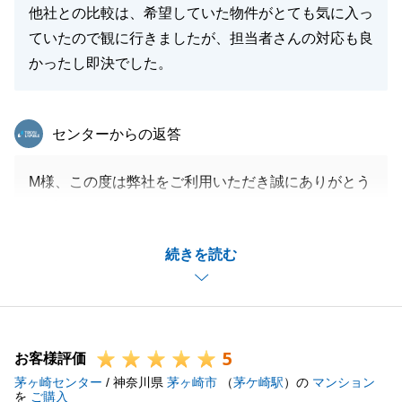
他社との比較は、希望していた物件がとても気に入っ
ていたので観に行きましたが、担当者さんの対応も良
かったし即決でした。
東急リバブル
センターからの返答
M様、この度は弊社をご利用いただき誠にありがとう
ございました。
測量の件ではお時間を要することとなりましたが、お
続きを読む
客様と私共、そしてM様との信頼関係があったからこ
そ、無事に成約まで結びついたのだと確信しておりま
す。
また、支店間の連携についてもご評価いただき光栄で
5
す。
お客様評価
茅ヶ崎センター
組織の力を活かしてお力添えできたことは私共の誇り
/ 神奈川県
茅ヶ崎市
（
茅ケ崎駅
）の
マンション
を
ご購入