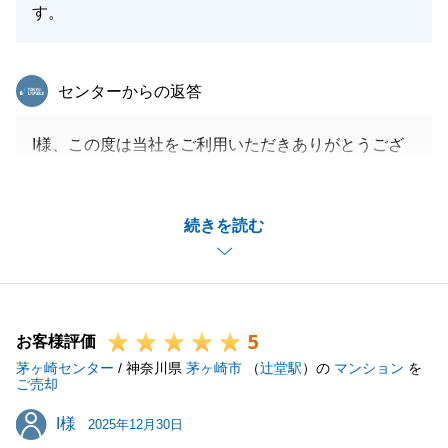
す。
東急リバブル
センターからの返答
I様、この度は当社をご利用いただきありがとうござ
いました。
I様のお力添えもあり、無事にお引渡しまで終えるこ
続きを読む
とができて良かったです。
リフォーム工事を終えられましたら、是非ご挨拶にお
伺いさせてください。
また、不動産に関して何か不明点等ございましたらご
5
連絡頂戴できますと幸いです。
お客様評価
茅ヶ崎センター
今後ともよろしくお願いいたします。
/ 神奈川県
茅ヶ崎市
（
辻堂駅
）の
マンション
を
ご売却
I様
I様
2025年12月30日