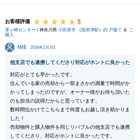
5
お客様評価
茅ヶ崎センター
/ 神奈川県
小田原市
（
国府津駅
）の
戸建て
を
ご
購入
M様
M様
2026年2月3日
他支店でも連携してくださり対応がホントに良かった
対応がとても早かったです。
住んでいる家の売却から一部まさかの測量で時間がか
かってしまったのですが、オーナー様がお待ち頂いた
のも担当の説得だからと思っています。
数時間位かけてこちらまで何度もお越し頂き助かりま
した！
売却物件と購入物件を同じリバブルの他支店でも連携
してくださり、対応がホントに良かったです。