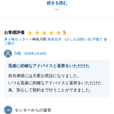
続きを読む
何かお困り事がございましたらお声がけいただけます
と幸いです。
今後ともどうぞよろしくお願いいたします。
5
お客様評価
茅ヶ崎センター
/ 神奈川県
海老名市
（
かしわ台駅
）の
戸建て
を
閉じる
ご購入
S様
S様
2026年1月16日
迅速に的確なアドバイスと返答をいただけた
担当者様には大変お世話になりました。
いつも迅速に的確なアドバイスと返答をいただけた
為、安心して契約まで行うことができました。
東急リバブル
センターからの返答