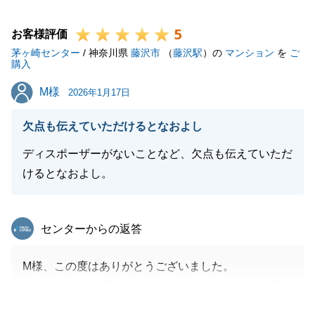
ず、いつも真摯に向き合ってくださったS様のおかげ
5
で、無事にお引き渡しまでたどり着くことができまし
お客様評価
茅ヶ崎センター
た。
/ 神奈川県
藤沢市
（
藤沢駅
）の
マンション
を
ご
購入
これからもお客様一人ひとりに誠実に応える姿勢を忘
M様
M様
れず、精進してまいります。
2026年1月17日
欠点も伝えていただけるとなおよし
ディスポーザーがないことなど、欠点も伝えていただ
閉じる
けるとなおよし。
東急リバブル
センターからの返答
M様、この度はありがとうございました。
お住み替えのお手伝いが出来たこと、大変嬉しく思い
ます。