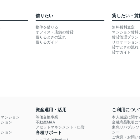
借りたい
貸したい・賃
定
物件を借りる
無料賃料査定
オフィス・店舗の賃貸
マンション賃料
借りるときの流れ
賃貸管理プラン
借りるガイド
リロケーション
貸すときの流れ
貸すガイド
資産運用・活用
ご利用につい
ンマンション
等価交換事業
本人確認に関す
ション

不動産M&A
金融商品取引に
）
アセットマネジメント・出資
東急リバブル 
ション

各種サポート
シー
ご意見・お問い
シニア向けサポート