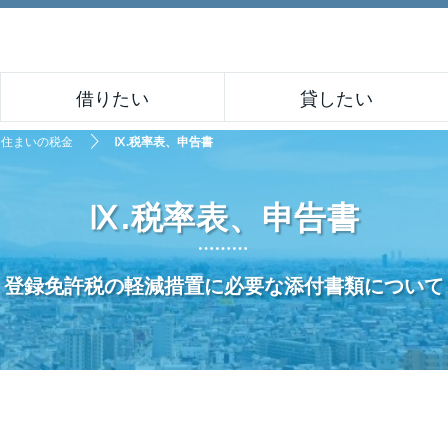
借りたい
貸したい
住まいの税金
Ⅸ.税率表、申告書
Ⅸ.税率表、申告書
登録免許税の軽減措置に必要な添付書類について