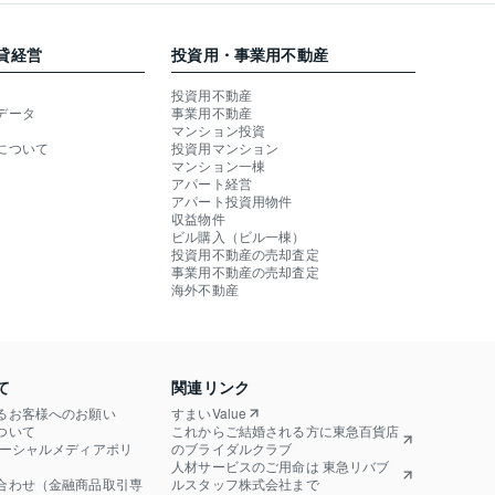
貸経営
投資用・事業用不動産
投資用不動産
データ
事業用不動産
マンション投資
について
投資用マンション
マンション一棟
アパート経営
アパート投資用物件
収益物件
ビル購入（ビル一棟）
投資用不動産の売却査定
事業用不動産の売却査定
海外不動産
て
関連リンク
るお客様へのお願い
すまいValue
ついて
これからご結婚される方に東急百貨店
ソーシャルメディアポリ
のブライダルクラブ
人材サービスのご用命は 東急リバブ
合わせ（金融商品取引専
ルスタッフ株式会社まで