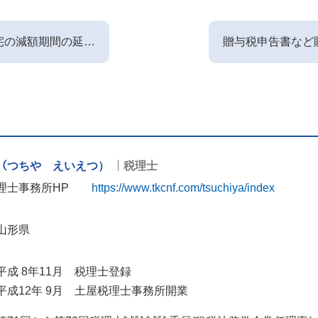
宅の減額期間の延長
贈与税申告書など
て
書類について
悦（つちや えいえつ）
税理士
https://www.tkcnf.com/tsuchiya/index
理士事務所HP
山形県
平成 8年11月 税理士登録
平成12年 9月 土屋税理士事務所開業