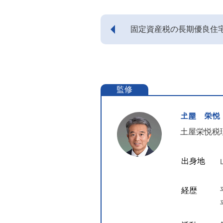
固定資産税の長期優良住
に必要な添付書類につい
監修
𡈽屋 栄
土屋栄悦税
出身地
経歴