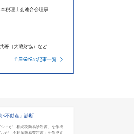
日本税理士会連合会理事
点共著（大蔵財協）など
𡈽屋栄悦の記事一覧
続×不動産』診断
ガシィが「相続税簡易診断書」を作成
ブルが「不動産簡易査定書」を作成す