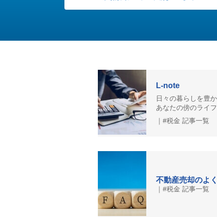
L-note
日々の暮らしを豊か
あなたの傍のライフ
｜#税金 記事一覧
不動産売却のよ
｜#税金 記事一覧