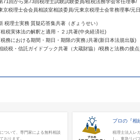
第71回から第73回税理士試験試験委員/租税法務学会常任理事/
東京税理士会会員相談室相談委員/元東京税理士会常務理事/元
新 税理士実務 質疑応答集共著（ぎょうせい）
｢租税実体法の解釈と適用・２｣共著(中央経済社)
｢税務における期間・期日・期限の実務｣共著(新日本法規出版)
相続税・信託ガイドブック共著（大蔵財協）/税務と法務の接
プロの『相
について、専門家による無料相談
税理士法人レ
ております。
し、東急リバ