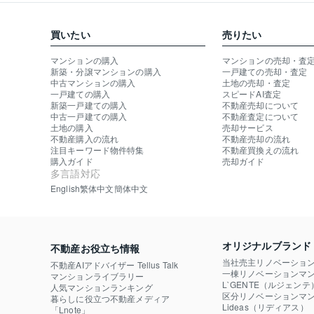
買いたい
売りたい
マンションの購入
マンションの売却・査
新築・分譲マンションの購入
一戸建ての売却・査定
中古マンションの購入
土地の売却・査定
一戸建ての購入
スピードAI査定
新築一戸建ての購入
不動産売却について
中古一戸建ての購入
不動産査定について
土地の購入
売却サービス
不動産購入の流れ
不動産売却の流れ
注目キーワード物件特集
不動産買換えの流れ
購入ガイド
売却ガイド
多言語対応
English
繁体中文
簡体中文
オリジナルブランド
不動産お役立ち情報
当社売主リノベーショ
不動産AIアドバイザー Tellus Talk
一棟リノベーションマン
マンションライブラリー
L`GENTE（ルジェンテ
人気マンションランキング
区分リノベーションマン
暮らしに役立つ不動産メディア

Lideas（リディアス）
「Lnote」