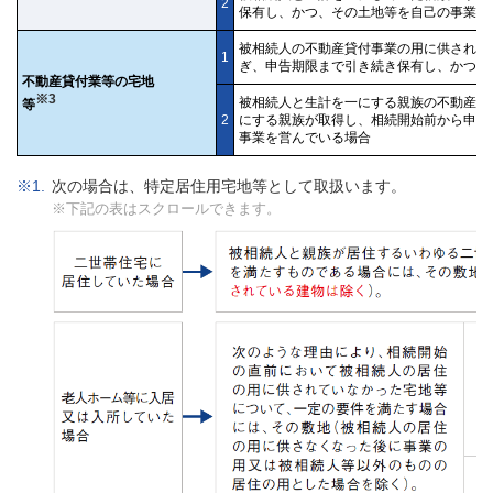
2
保有し、かつ、その土地等を自己の事業の
被相続人の不動産貸付事業の用に供されて
1
ぎ、申告期限まで引き続き保有し、かつ、
不動産貸付業等の宅地
※3
被相続人と生計を一にする親族の不動産貸
等
2
にする親族が取得し、相続開始前から申告
事業を営んでいる場合
次の場合は、特定居住用宅地等として取扱います。