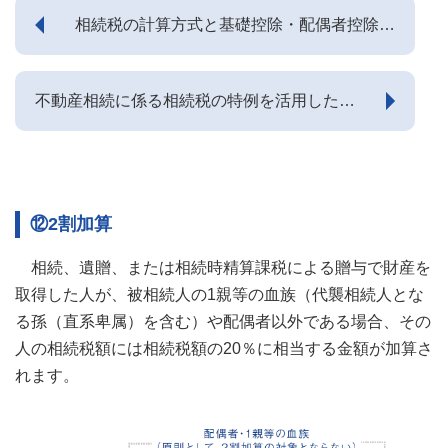
②贈与税の課税時期
①適用要件
④特別控除
③自宅売却で譲渡損が発生した場合の特例
②取扱い
③新築住宅（家屋）に対する固定資産税の軽減
相続税の計算方式と基礎控除・配偶者控除・
3. 賃貸用不動産を売却した場合の税金
①不動産所得の金額
2. 不動産の売買に係る消費税の課税関係
1. 相続手続の流れ
VII. 非居住者の税務
その他控除について
③贈与税の課税関係
②借入金の範囲
⑤税率
③被相続人居住用家屋等確認申請書
④居住用超高層建築物に対する課税の見直しについて
②総収入金額に算入されるもの
①固定資産の交換の特例
3. 課税事業者と免税事業者
2. 法定相続人と相続割合
1. 納税者の区分
④暦年課税
③特例対象の家屋の取得及び増改築
⑥取得の日と譲渡の日
VIII. 資産管理会社の税務
⑤建替え中の住宅用地の特例
不動産相続に係る相続税の特例を活用した圧
③必要経費に算入されるもの
②特定の事業用資産の買換えの場合の譲渡所得の特例
4. 消費税の税率
3. 遺言の種類と特徴
2. 課税される所得の範囲
縮事例について
⑤おしどり贈与
④控除対象借入限度額、控除期間および控除率
⑦確定申告と納税
1. 法人設立のメリット
④減価償却費
③中高層耐火建築物等の建設のための買換えの場合の課税の特
5. 適格請求書（インボイス）発行事業者の選択について
4. 自筆証書遺言
IX. 税率表、申告書等
3. 海外赴任する場合の確定申告
例
⑥相続時精算課税
⑤住宅ローン控除額
2. 法人設立のデメリット
①所得税等の軽減
⑤申告・申請手続
5. 遺留分・遺留分侵害額請求
1.作成方式の緩和
1. 所得税の確定申告書及び減価償却費の計算
4. 納税管理人の届出
⑴納税管理人の届出がある場合
⑦住宅取得等資金の非課税制度
⑥住宅ローン控除を受ける手続
②所得税の最高税率より低い法人の比例税率の適用
①法人設立費用・期間
閉じる
⑥青色申告特別控除
⑫2割加算
6. 遺産分割の方法
2.保管制度
2. 譲渡所得の内訳書
5. 不動産取得時の税金（不動産取得税、登録免許税、印紙税、消
⑵納税管理人の届出がない場合
⑧マイホームの購入代金と付随費用
③資産管理会社の活用
②赤字でも法人住民税の均等割が発生
費税など）
⑦不動産所得の損益通算の特例
7. 相続税の計算方式
3. 増改築等工事証明書
相続、遺贈、または相続時精算課税による贈与で財産を
年の中途で出国した場合の住民税の課税
⑨資産の買入価額などのお尋ね
④損失の繰越控除
③社会保険制度への加入義務
6. 不動産賃貸時や売却時の税金（所得税）
取得した人が、被相続人の1親等の血族（代襲相続人とな
8. 非課税財産
4. 不動産取得税の必要書類
る孫（直系卑属）を含む）や配偶者以外である場合、その
⑤相続税対策
7. 貸主が非居住者等である場合の家賃等の源泉徴収
9. 相続税の基礎控除額
5. 固定資産税の必要書類
人の相続税額には相続税額の20％に相当する金額が加算さ
8. 売主が非居住者等である場合の売買代金等の源泉徴収
れます。
10. 配偶者の税額軽減
6. 登録免許税の必要書類
9. 源泉徴収納付と支払調書の作成
11. その他の税額控除
7. 贈与税の必要書類
10. 非居住者等の不動産保有時の税金（固定資産税・都市計画