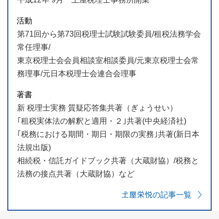
活動
第71回から第73回税理士試験試験委員/租税法務学会
常任理事/
東京税理士会会員相談室相談委員/元東京税理士会常
務理事/元日本税理士会連合会理事
著書
新 税理士実務 質疑応答集共著（ぎょうせい）
｢租税実体法の解釈と適用・２｣共著(中央経済社)
｢税務における期間・期日・期限の実務｣共著(新日本
法規出版)
相続税・信託ガイドブック共著（大蔵財協）/税務と
法務の接点共著（大蔵財協）など
𡈽屋栄悦の記事一覧