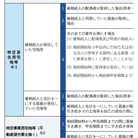
1
被相続人の配偶者が取得した場合(所有・居
被相続人と同居していた親族が取得し、申
2
場合
次の全ての要件を満たす場合
被相続人に配偶者及び同居の相続人が
被相続人が居住して
相続開始前３年以内に①自己又は自己
いた宅地等
特定居
る法人が所有する国内にある家屋（相
住用宅
た家屋を除く）に居住したことがない
3
地等
※1
相続開始時に取得者が居住している家
相続開始時から相続税申告期限までそ
1
被相続人の配偶者が取得した場合(所有・居
被相続人と生計を一
にする親族が居住し
被相続人と生計を一にしていた親族が取得
ていた宅地等
2
引き続きその土地等を自己の居住の用に供
相続開始時から申告期限までの間に親族が
1
引き継ぎ、申告期限までに引き続き保有し
特定事業用宅地等（不
※2
動産貸付業を除く）
被相続人と生計を一にしていた親族の事業