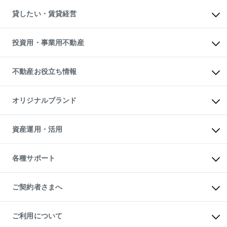
不動産購入の流れ
物件を借りる
不動産売却について
注目キーワード物件特集
オフィス・店舗の賃貸
貸したい・賃貸経営
不動産査定について
購入ガイド
借りるときの流れ
売却サービス
借りるガイド
不動産売却の流れ
無料賃料査定
多言語対応
不動産買換えの流れ
マンション賃料データ
投資用・事業用不動産
売却ガイド
賃貸管理プラン
English
繁体中文
簡体中文
リロケーションについて
投資用不動産
貸すときの流れ
事業用不動産
不動産お役立ち情報
貸すガイド
マンション投資
投資用マンション
不動産AIアドバイザー Tellus Talk
マンション一棟
マンションライブラリー
オリジナルブランド
アパート経営
人気マンションランキング
アパート投資用物件
暮らしに役立つ不動産メディア

収益物件
当社売主リノベーションマンション
「Lnote」
ビル購入（ビル一棟）
一棟リノベーションマンション

資産運用・活用
不動産相場・不動産価格情報
投資用不動産の売却査定
L`GENTE（ルジェンテ）
不動産売却FAQ
事業用不動産の売却査定
区分リノベーションマンション

不動産コラム・ニュース
等価交換事業
海外不動産
Lideas（リディアス）
不動産用語集
不動産M&A
各種サポート
投資用一棟レジデンスWELL

不動産なんでもネット相談室
アセットマネジメント・出資
SQUARE（ウェルスクエア）
住まいの税金
不動産小口投資

シニア向けサポート
物件一括検索（購入＆賃貸）
LEGACIA（レガシア）
相続サポート
ご契約者さまへ
リフォームサポート
ご契約者さまサポートメニュー
ご紹介・再契約特典
ご利用について
入居者様専用-各種ご案内（賃貸）