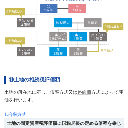
12. 2割加算
8. 所得税の必要書類
税）
13. 土地の相続税評価額
9. 確定申告期限
国内に住所を有さなくなった場合の確定申告書の提出先
14. 評価宅地の種類
1.倍率方式
10. 贈与税・所得税の納税方法
15. 家屋の相続税評価額
2.路線価方式
11. 建物の標準的な建築価額表
16. 居住用の区分所有財産（いわゆる分譲マンション）の相続税
12. 所得税の速算表
評価額
13. 相続税の速算表
17. 小規模宅地等の評価減の特例
14. 住民税の税率
18. 遺産分割の確定を要件とする特例
15. 贈与税の速算表
⑬土地の相続税評価額
19. 相続税の早見表
資産の組替えによる評価額の圧縮
土地の所在地に応じ、倍率方式又は
路線価
方式によって評
小規模宅地等の評価減の適用面積
価を行います。
土地の有効活用による相続税評価額の圧縮
1.倍率方式
土地の固定資産税評価額に国税局長の定める倍率を乗じ