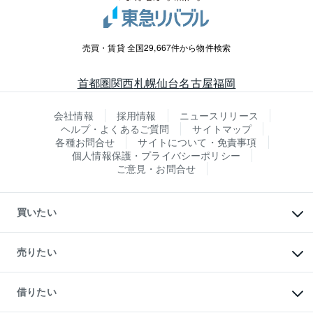
売買・賃貸 全国29,667件から物件検索
首都圏
関西
札幌
仙台
名古屋
福岡
会社情報
採用情報
ニュースリリース
ヘルプ・よくあるご質問
サイトマップ
各種お問合せ
サイトについて・免責事項
個人情報保護・プライバシーポリシー
ご意見・お問合せ
買いたい
マンションの購入
新築・分譲マンションの購入
売りたい
中古マンションの購入
一戸建ての購入
マンションの売却・査定
新築一戸建ての購入
一戸建ての売却・査定
借りたい
中古一戸建ての購入
土地の売却・査定
土地の購入
スピードAI査定