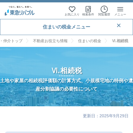
お気に入り
検索条件
閲覧履歴
メニュー
住まいの税金メニュー
・仲介トップ
不動産お役立ち情報
住まいの税金
Ⅵ.相続税
はじめに
2025年度税制改正ポイント
I. マイホーム購入時の税金
Ⅵ.相続税
1. 不動産取得税
土地や家屋の相続税評価額の計算方式、小規模宅地の特例や遺
II. マイホーム売却時の税金
産分割協議の必要性について
2. 登録免許税
①税額の計算
1. 譲渡所得の計算
III. マイホーム保有時の税金
3. 印紙税
②居住用建物の軽減
税額の計算式
2. 居住用財産の譲渡の特例
①総収入金額
1. 固定資産税・都市計画税
IV. 賃貸用不動産の税金
4. 贈与税
③居住用土地の軽減
印紙税の一覧
3.相続空き家に係る居住用財産の3,000万円特別控除
②取得費
①自宅売却の特例
更新日：2025年9月29日
①税額計算
1. 賃貸用不動産を取得した場合の税金
V. 消費税
5. 住宅ローン控除
①贈与の意義
③譲渡費用
②自宅売却で譲渡益が発生した場合の特例
①適用要件
②住宅用地（土地）の課税標準の特例
2. 賃貸用不動産を賃貸した場合の税金
1. 消費税の課税される取引
VI. 相続税