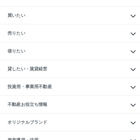
買いたい
マンションの購入
新築・分譲マンションの購入
売りたい
中古マンションの購入
一戸建ての購入
マンションの売却・査定
新築一戸建ての購入
一戸建ての売却・査定
借りたい
中古一戸建ての購入
土地の売却・査定
土地の購入
スピードAI査定
不動産購入の流れ
物件を借りる
不動産売却について
注目キーワード物件特集
オフィス・店舗の賃貸
貸したい・賃貸経営
不動産査定について
購入ガイド
借りるときの流れ
売却サービス
借りるガイド
不動産売却の流れ
無料賃料査定
多言語対応
不動産買換えの流れ
マンション賃料データ
投資用・事業用不動産
売却ガイド
賃貸管理プラン
English
繁体中文
簡体中文
リロケーションについて
投資用不動産
貸すときの流れ
事業用不動産
不動産お役立ち情報
貸すガイド
マンション投資
投資用マンション
不動産AIアドバイザー Tellus Talk
マンション一棟
マンションライブラリー
オリジナルブランド
アパート経営
人気マンションランキング
アパート投資用物件
暮らしに役立つ不動産メディア

収益物件
当社売主リノベーションマンション
「Lnote」
ビル購入（ビル一棟）
一棟リノベーションマンション
