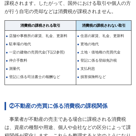
12. 2割加算
8. 所得税の必要書類
課税されます。したがって、国外における取引や個人の方
税）
が行う自宅の売却などは消費税が課税されません。
13. 土地の相続税評価額
9. 確定申告期限
国内に住所を有さなくなった場合の確定申告書の提出先
14. 評価宅地の種類
1.倍率方式
10. 贈与税・所得税の納税方法
消費税の課税される取引
消費税の課税されない取引
店舗や事務所の家賃、礼金、更新料
住居の家賃、礼金、更新料
15. 家屋の相続税評価額
2.路線価方式
11. 建物の標準的な建築価額表
駐車場の地代
更地の地代
16. 居住用の区分所有財産（いわゆる分譲マンション）の相続税
12. 所得税の速算表
一定の建物の売買代金(下記2参照)
土地・借地権の売買代金
評価額
13. 相続税の速算表
仲介手数料
登記に係る登録免許税
17. 小規模宅地等の評価減の特例
測量代
支払利息
14. 住民税の税率
登記に係る司法書士の報酬など
損害保険料など
18. 遺産分割の確定を要件とする特例
15. 贈与税の速算表
19. 相続税の早見表
資産の組替えによる評価額の圧縮
小規模宅地等の評価減の適用面積
②不動産の売買に係る消費税の課税関係
土地の有効活用による相続税評価額の圧縮
事業者が不動産の売主である場合に課税される消費税
は、資産の種類や用途、個人や会社などの区分によって課
税関係が変化します。これらを整理すると次のようになり