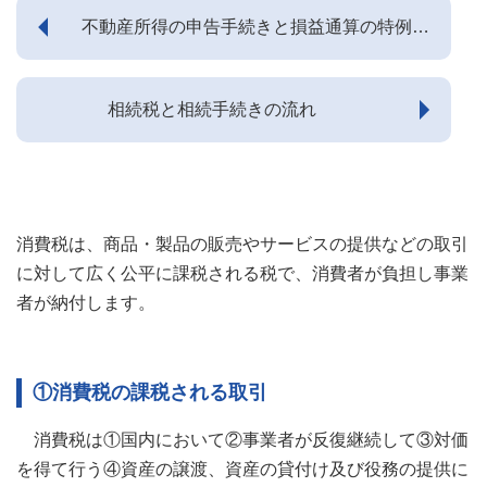
②贈与税の課税時期
①適用要件
④特別控除
③自宅売却で譲渡損が発生した場合の特例
②取扱い
③新築住宅（家屋）に対する固定資産税の軽減
不動産所得の申告手続きと損益通算の特例に
3. 賃貸用不動産を売却した場合の税金
①不動産所得の金額
2. 不動産の売買に係る消費税の課税関係
1. 相続手続の流れ
VII. 非居住者の税務
ついて
③贈与税の課税関係
②借入金の範囲
⑤税率
③被相続人居住用家屋等確認申請書
④居住用超高層建築物に対する課税の見直しについて
②総収入金額に算入されるもの
①固定資産の交換の特例
3. 課税事業者と免税事業者
2. 法定相続人と相続割合
1. 納税者の区分
④暦年課税
③特例対象の家屋の取得及び増改築
⑥取得の日と譲渡の日
VIII. 資産管理会社の税務
⑤建替え中の住宅用地の特例
相続税と相続手続きの流れ
③必要経費に算入されるもの
②特定の事業用資産の買換えの場合の譲渡所得の特例
4. 消費税の税率
3. 遺言の種類と特徴
2. 課税される所得の範囲
⑤おしどり贈与
④控除対象借入限度額、控除期間および控除率
⑦確定申告と納税
1. 法人設立のメリット
④減価償却費
③中高層耐火建築物等の建設のための買換えの場合の課税の特
5. 適格請求書（インボイス）発行事業者の選択について
4. 自筆証書遺言
IX. 税率表、申告書等
3. 海外赴任する場合の確定申告
例
⑥相続時精算課税
⑤住宅ローン控除額
2. 法人設立のデメリット
①所得税等の軽減
⑤申告・申請手続
5. 遺留分・遺留分侵害額請求
1.作成方式の緩和
1. 所得税の確定申告書及び減価償却費の計算
4. 納税管理人の届出
⑴納税管理人の届出がある場合
⑦住宅取得等資金の非課税制度
⑥住宅ローン控除を受ける手続
②所得税の最高税率より低い法人の比例税率の適用
①法人設立費用・期間
閉じる
⑥青色申告特別控除
消費税は、商品・製品の販売やサービスの提供などの取引
6. 遺産分割の方法
2.保管制度
2. 譲渡所得の内訳書
5. 不動産取得時の税金（不動産取得税、登録免許税、印紙税、消
⑵納税管理人の届出がない場合
⑧マイホームの購入代金と付随費用
③資産管理会社の活用
②赤字でも法人住民税の均等割が発生
に対して広く公平に課税される税で、消費者が負担し事業
費税など）
⑦不動産所得の損益通算の特例
7. 相続税の計算方式
3. 増改築等工事証明書
年の中途で出国した場合の住民税の課税
者が納付します。
⑨資産の買入価額などのお尋ね
④損失の繰越控除
③社会保険制度への加入義務
6. 不動産賃貸時や売却時の税金（所得税）
8. 非課税財産
4. 不動産取得税の必要書類
⑤相続税対策
7. 貸主が非居住者等である場合の家賃等の源泉徴収
9. 相続税の基礎控除額
5. 固定資産税の必要書類
①消費税の課税される取引
8. 売主が非居住者等である場合の売買代金等の源泉徴収
10. 配偶者の税額軽減
6. 登録免許税の必要書類
消費税は①国内において②事業者が反復継続して③対価
9. 源泉徴収納付と支払調書の作成
11. その他の税額控除
7. 贈与税の必要書類
を得て行う④資産の譲渡、資産の貸付け及び役務の提供に
10. 非居住者等の不動産保有時の税金（固定資産税・都市計画