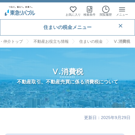
お気に入り
検索条件
閲覧履歴
メニュー
住まいの税金メニュー
・仲介トップ
不動産お役立ち情報
住まいの税金
Ⅴ.消費税
はじめに
2025年度税制改正ポイント
I. マイホーム購入時の税金
Ⅴ.消費税
1. 不動産取得税
不動産取引、不動産売買に係る消費税について
II. マイホーム売却時の税金
2. 登録免許税
①税額の計算
1. 譲渡所得の計算
III. マイホーム保有時の税金
3. 印紙税
②居住用建物の軽減
税額の計算式
2. 居住用財産の譲渡の特例
①総収入金額
1. 固定資産税・都市計画税
IV. 賃貸用不動産の税金
4. 贈与税
③居住用土地の軽減
印紙税の一覧
3.相続空き家に係る居住用財産の3,000万円特別控除
②取得費
①自宅売却の特例
更新日：2025年9月29日
①税額計算
1. 賃貸用不動産を取得した場合の税金
V. 消費税
5. 住宅ローン控除
①贈与の意義
③譲渡費用
②自宅売却で譲渡益が発生した場合の特例
①適用要件
②住宅用地（土地）の課税標準の特例
2. 賃貸用不動産を賃貸した場合の税金
1. 消費税の課税される取引
VI. 相続税