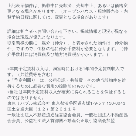
上記表示物件は、掲載中に売却済、売却中止、あるいは価格変
更となる場合があります。（オープンハウス・現地販売会・内
覧予約日程に関しては、変更となる場合があります）
詳細は担当者へお問い合わせ下さい。掲載情報と現況が異なる
場合は現況が優先となります。
取引態様の欄に「媒介（仲介）」と表示された物件は「仲介物
件」ですので、価格の他に仲介手数料が必要となります。（仲
介手数料には消費税及び地方消費税がかかります。）
※年間予定賃料収入は、満室時における1年間予定賃料収入で
す。（共益費等を含む）
※「予定利回り」は、公租公課・共益費・その他当該物件を維
持するために必要な費用の控除前のものです。
※当社は年間予定賃料収入が確実に得られることを保証するも
のではありません。
東急リバブル株式会社 東京都渋谷区道玄坂1-9-5 〒150-0043
国土交通大臣（１２）第２６１１号
一般社団法人不動産流通経営協会会員、一般社団法人不動産協
会会員、公益社団法人首都圏不動産公正取引協議会加盟