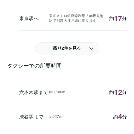
東京メトロ銀座線利用「赤坂見附」
17
東京駅へ
約
分
駅で都営大江戸線に乗り換え
残り2件を見る
タクシーでの所要時間
12
六本木駅まで
約
分
約3,500m
4
渋谷駅まで
約
分
約927m