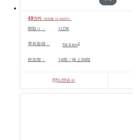
49
万円
（管理費
10,000
円）
間取り：
1LDK
専有面積：
2
59.64m
所在階：
14階／地上39階
お問合せ