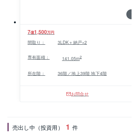
1 / 0
7
1,500
億
万円
間取り：
3LDK＋納戸×2
専有面積：
2
141.05m
所在階：
36階／地上39階 地下4階
お問合せ
1
売出し中（投資用）
件