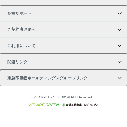
中古一戸建ての購入
不動産売却について
借りるガイド
賃貸管理プラン
事業用不動産
不動産AIアドバイザー Tellus Talk
当社売主リノベーションマンション
各種サポート
一棟リノベーションマンション L`GENTE（ルジェン
土地の購入
不動産査定について
リロケーションについて
マンション投資
マンションライブラリー
等価交換事業
テ）
ご契約者さまへ
不動産購入の流れ
売却サービス
貸すときの流れ
投資用マンション
人気マンションランキング
区分リノベーションマンション Lideas（リディアス）
不動産M&A
シニア向けサポート
ご利用について
投資用一棟レジデンスWELL SQUARE（ウェルスクエ
注目キーワード物件特集
不動産売却の流れ
貸すガイド
マンション一棟
暮らしに役立つ不動産メディア 「Lnote」
アセットマネジメント・出資
相続サポート
ご契約者さまサポートメニュー
ア）
関連リンク
購入ガイド
不動産買換えの流れ
アパート経営
不動産相場・不動産価格情報
不動産小口投資 LEGACIA（レガシア）
リフォームサポート
ご紹介・再契約特典
本人確認に関するお客様へのお願い
東急不動産ホールディングスグループリンク
売却ガイド
アパート投資用物件
不動産売却FAQ
入居者様専用-各種ご案内（賃貸）
金融商品取引について
すまいValue
多言語対応
English
繁体中文
簡体中文
これからご結婚される方に東急百貨店のブライダルク
© TOKYU LIVABLE,INC.All Right Reserved.
収益物件
不動産コラム・ニュース
東急こすもす会「こすもすWeb」
東急リバブル ソーシャルメディアポリシー
東急不動産
ラブ
ご意見・お問い合わせ（金融商品取引専用の相談・お
人材サービスのご用命は 東急リバブルスタッフ株式会
ビル購入（ビル一棟）
不動産用語集
東急コミュニティー
問い合わせ窓口）
社まで