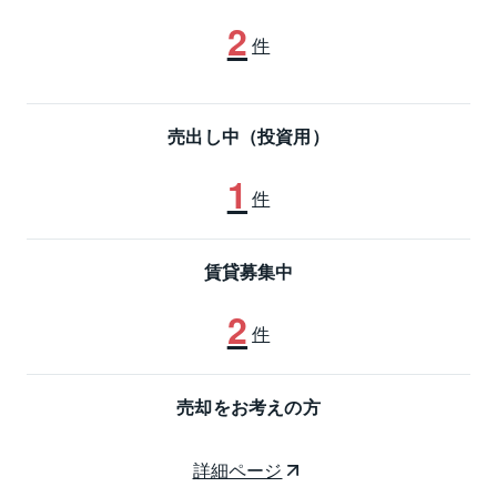
2
件
売出し中（投資用）
1
件
賃貸募集中
2
件
売却をお考えの方
詳細ページ