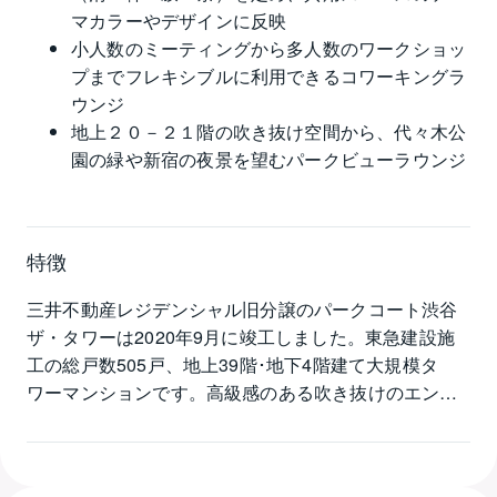
マカラーやデザインに反映
小人数のミーティングから多人数のワークショッ
プまでフレキシブルに利用できるコワーキングラ
ウンジ
地上２０－２１階の吹き抜け空間から、代々木公
園の緑や新宿の夜景を望むパークビューラウンジ
特徴
三井不動産レジデンシャル旧分譲のパークコート渋谷
ザ・タワーは2020年9月に竣工しました。東急建設施
工の総戸数505戸、地上39階･地下4階建て大規模タ
ワーマンションです。高級感のある吹き抜けのエント
ランスホールにのびやかな曲線美をいかしたモダンな
フォルム、堂々とした佇まいが目を引きます。パーク
コート渋谷ザ・タワーは74.46㎡～145.76㎡の住戸面積