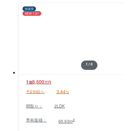
投資用
NEW 7/27
1 / 0
1
8,500
億
万円
3.44
予定利回り:
%
間取り：
2LDK
専有面積：
2
65.93m