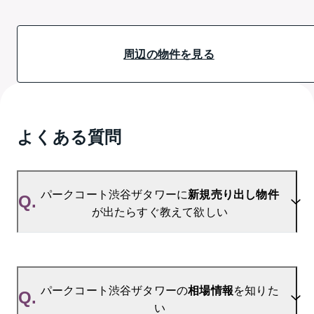
周辺の物件を見る
よくある質問
パークコート渋谷ザタワーに
新規売り出し物件
Q.
が出たらすぐ教えて欲しい
A.
当サイトには、
「売り出されたら教えて」
リクエス
ト機能がございます。お気に入りのマンションをご
パークコート渋谷ザタワーの
相場情報
を知りた
Q.
登録いただきますと、新着情報をいち早くお届けし
い