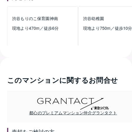
渋谷もりのこ保育園神南
渋谷幼稚園
現地より
470
m／徒歩
6
分
現地より
750
m／徒歩
10
このマンションに関するお問合せ
都心のプレミアムマンション仲介グランタクト
売却
をご検討の方