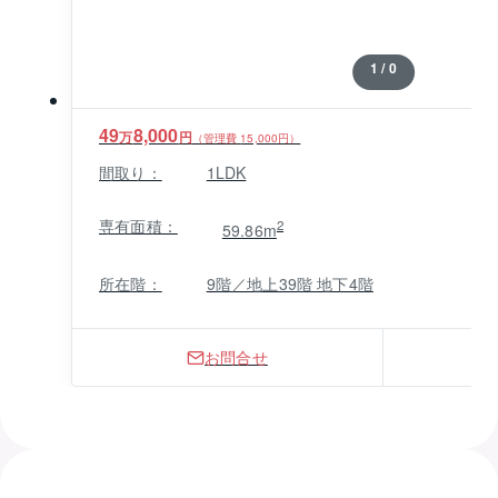
1 / 0
49
8,000
万
円
（管理費
15,000
円）
間取り：
1LDK
専有面積：
2
59.86m
所在階：
9階／地上39階 地下4階
お問合せ