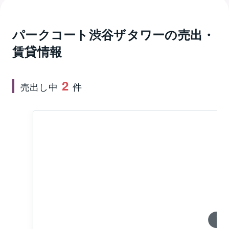
帯、間取り1LDK～3LDKの販売実績がありさまざまな
ライフスタイルにあわせたプランを提供しています。
コンシェルジュサービスやライブラリーラウンジ、ザ
パークコート渋谷ザタワー
の売出・
パークビューラウンジ、コワーキングラウンジ、ゴル
賃貸情報
フラウンジ、フィットネスルーム、パーティルーム、
ゲストルームなど共用施設･設備が充実、快適なマン
ションライフを送ることができそうです。24時間セ
2
売出し中
件
キュリティシステムを導入し、防犯カメラとモニター
付きインターホンと連動したエントランスのオート
ロックを設置、安心のセキュリティ体制です。パーク
コート渋谷ザ・タワーは公園通りを西に入った渋谷区
宇田川町にあり敷地の北側には代々木公園の緑豊かな
景色が広がっています。最寄り駅はJR山手線の渋谷
駅、徒歩8分です。東京メトロ半蔵門線・副都心線・銀
座線、東急東横線・田園都市線、京王井の頭線の渋谷
駅が徒歩9分圏内、東京メトロ千代田線明治神宮前駅が
徒歩11分にある交通利便性に恵まれた立地になってい
1 / 0
ます。