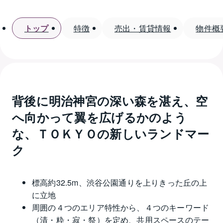
トップ
特徴
売出・賃貸情報
物件概
背後に明治神宮の深い森を湛え、空
へ向かって翼を広げるかのよう
な、ＴＯＫＹＯの新しいランドマー
ク
標高約32.5m、渋谷公園通りを上りきった丘の上
に立地
周囲の４つのエリア特性から、４つのキーワード
（清・粋・寂・祭）を定め、共用スペースのテー