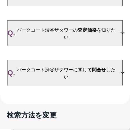
ます。
ご登録はこちら→
パークコート渋谷ザタワーの新着登録
A.
参考相場価格、参考相場賃料
を掲載しております。
パークコート渋谷ザタワーの過去の販売事例や、周
パークコート渋谷ザタワーの
査定価格
を知りた
Q.
辺の販売実績からAIが算出した数値です。ご希望の
い
広さに合わせてご確認いただけますので、平米数選
択もご活用ください。
A.
パークコート渋谷ザタワーの無料売却査定は
お問い合わせフォーム
よりお問い合わせください。
パークコート渋谷ザタワーに関して
問合せ
した
Q.
い
A.
売買に関するお問い合わせは、
GRANTACT渋谷 
（TEL：0120-974-251）
検索方法を変更
賃貸に関するお問い合わせは、
渋谷センター
（TEL：0800-170-7006）
にて承っております。