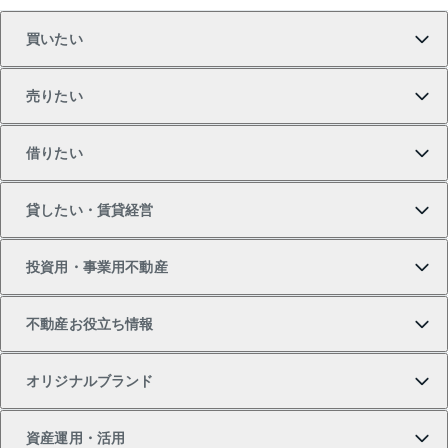
買いたい
売りたい
買いたいTOP
借りたい
マンションの購入
売りたいTOP
貸したい・賃貸経営
新築・分譲マンションの購入
マンションの売却・査定
借りたいTOP
投資用・事業用不動産
中古マンションの購入
一戸建ての売却・査定
物件を借りる
貸したいTOP
不動産お役立ち情報
一戸建ての購入
土地の売却・査定
オフィス・店舗の賃貸
無料賃料査定
投資用・事業用不動産TOP
オリジナルブランド
新築一戸建ての購入
スピードAI査定
借りるときの流れ
マンション賃料データ
投資用不動産
不動産お役立ち情報
資産運用・活用