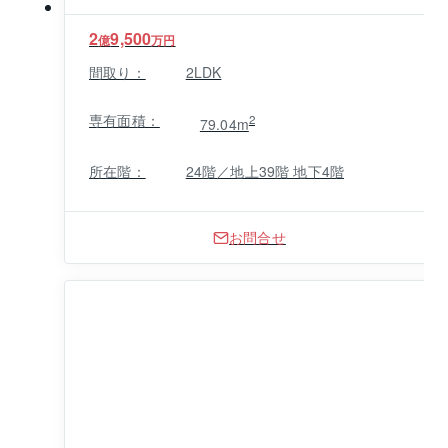
2
9,500
億
万円
間取り：
2LDK
専有面積：
2
79.04m
所在階：
24階／地上39階 地下4階
お問合せ