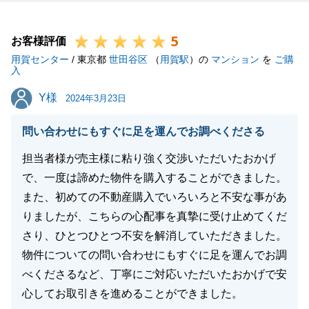
られますことを、心から祈念しております。
今後ともよろしくお願いいたします。"
5
お客様評価
用賀センター
/ 東京都
世田谷区
（
用賀駅
）の
マンション
を
ご購
入
閉じる
Y様
Y様
2024年3月23日
問い合わせにもすぐに足を運んでお調べくださる
担当者様が売主様に粘り強く交渉いただいたおかげ
で、一度は諦めた物件を購入することができました。
また、初めての不動産購入でいろいろと不安な事があ
りましたが、こちらの心配事を真摯に受け止めてくだ
さり、ひとつひとつ不安を解消していただきました。
物件についての問い合わせにもすぐに足を運んでお調
べくださるなど、丁寧にご対応いただいたおかげで安
心してお取引きを進めることができました。