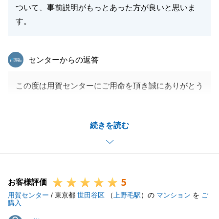
ついて、事前説明がもっとあった方が良いと思いま
す。
東急リバブル
センターからの返答
この度は用賀センターにご用命を頂き誠にありがとう
ございました。
K様のご新居先購入という人生における重要な局面に
続きを読む
おいて、最大限のご満足を頂く事が出来なかったこと
に関して、申し訳ございませんでした。
今回、K様から頂いたご指摘を、今後より多くのお客
様にご満足いただけるように、努めてまいります。
5
ご新居でのK様の生活が、豊かで実りあるものになり
お客様評価
用賀センター
ますことを心より願っております。
/ 東京都
世田谷区
（
上野毛駅
）の
マンション
を
ご
購入
この先も、不動産についてのご不明点やご質問等ござ
S様