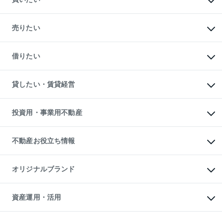
マンションの購入
新築・分譲マンションの購入
売りたい
中古マンションの購入
一戸建ての購入
マンションの売却・査定
新築一戸建ての購入
一戸建ての売却・査定
借りたい
中古一戸建ての購入
土地の売却・査定
土地の購入
スピードAI査定
不動産購入の流れ
物件を借りる
不動産売却について
注目キーワード物件特集
オフィス・店舗の賃貸
貸したい・賃貸経営
不動産査定について
購入ガイド
借りるときの流れ
売却サービス
借りるガイド
不動産売却の流れ
無料賃料査定
多言語対応
不動産買換えの流れ
マンション賃料データ
投資用・事業用不動産
売却ガイド
賃貸管理プラン
English
繁体中文
簡体中文
リロケーションについて
投資用不動産
貸すときの流れ
事業用不動産
不動産お役立ち情報
貸すガイド
マンション投資
投資用マンション
不動産AIアドバイザー Tellus Talk
マンション一棟
マンションライブラリー
オリジナルブランド
アパート経営
人気マンションランキング
アパート投資用物件
暮らしに役立つ不動産メディア

収益物件
当社売主リノベーションマンション
「Lnote」
ビル購入（ビル一棟）
一棟リノベーションマンション

資産運用・活用
不動産相場・不動産価格情報
投資用不動産の売却査定
L`GENTE（ルジェンテ）
不動産売却FAQ
事業用不動産の売却査定
区分リノベーションマンション

不動産コラム・ニュース
等価交換事業
海外不動産
Lideas（リディアス）
不動産用語集