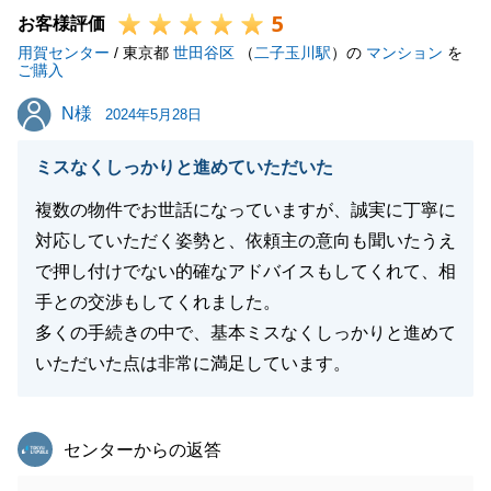
5
宅ローンについてのご相談を、幾度も重ねたことで、
お客様評価
用賀センター
最終的にご満足いただける不動産購入に繋がったと考
/ 東京都
世田谷区
（
二子玉川駅
）の
マンション
を
ご購入
えております。
N様
N様
T様から頂いたお褒めの言葉を糧に、これからも精進
2024年5月28日
してまいります。
ミスなくしっかりと進めていただいた
引き続き、現在のご自宅のご売却も含め、T様の住ま
いのパートナーとして、お力になれればと思っており
複数の物件でお世話になっていますが、誠実に丁寧に
ます。
対応していただく姿勢と、依頼主の意向も聞いたうえ
この度は貴重なご意見有難うございました。
で押し付けでない的確なアドバイスもしてくれて、相
今後ともよろしくお願い申し上げます。
手との交渉もしてくれました。
多くの手続きの中で、基本ミスなくしっかりと進めて
いただいた点は非常に満足しています。
閉じる
東急リバブル
センターからの返答