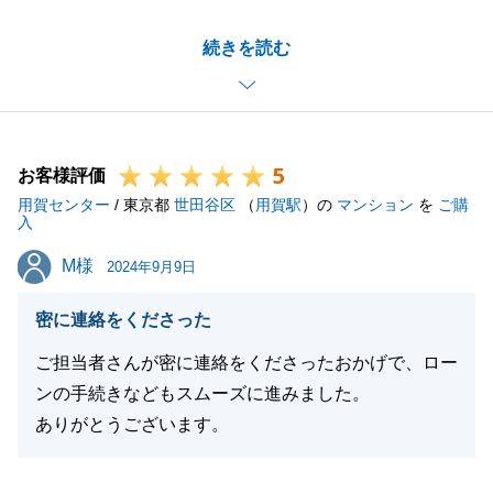
H様の大切なお住まいのご契約を、微力ながらお手伝
続きを読む
いでき、またお役にたてたこと大変光栄でございま
す。
初めてご相談いただいた際から、約半年間、H様とご
一緒に数多くの物件を見てきた中で、最後は迷いなく
5
ご購入を決断できる物件に巡り合えましたこと、誠に
お客様評価
用賀センター
嬉しく思います。
/ 東京都
世田谷区
（
用賀駅
）の
マンション
を
ご購
入
お引き渡し以降も、住まいのパートナーとしてお客様
M様
M様
のお役に立てればと思っておりますので、お気軽にご
2024年9月9日
連絡いただけましたら幸いでございます。
密に連絡をくださった
貴重なご意見有難うございました。今後ともよろしく
お願い申し上げます。
ご担当者さんが密に連絡をくださったおかげで、ロー
ンの手続きなどもスムーズに進みました。
ありがとうございます。
閉じる