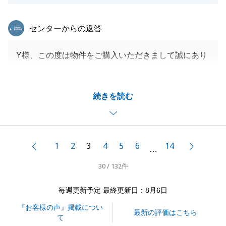
東急リバブル
センターからの返答
Y様、この度は物件をご購入いただきまして誠にあり
がとうございました。
不動産購入は人生でも何回もあるイベントではござい
続きを読む
ませんので、不安な気持ちになるのが当たり前なこと
かと存じます。
様々な問題点を一緒に解決でき、無事お引き渡しが完
了し、大変うれしく思います。
1
2
3
4
5
6
14
前へ
次へ
…
今後とも、どうぞよろしくお願いいたします。
30 / 132件
毎週更新予定 最終更新日：8月6日
閉じる
『お客様の声』掲載につい
最新の評価はこちら
て