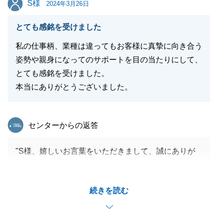
S様
いましたらお気軽にご連絡ください。
2024年3月26日
その際には、お力になれるように、最大限にお取り組
とても感銘を受けました
みさせていただきます。
重ねてになりますがこの度は誠にありがとうございま
私の仕事柄、業種は違ってもお客様に真摯に向き合う
した。
姿勢や親身になってのサポートを目の当たりにして、
とても感銘を受けました。
本当にありがとうございました。
閉じる
東急リバブル
センターからの返答
"S様、嬉しいお言葉をいただきまして、誠にありが
とうございます。
お忙しい中、ご対応いただきましてありがとうござい
続きを読む
ました。
新しいご家族を迎えてS様が楽しく素敵な新生活を送