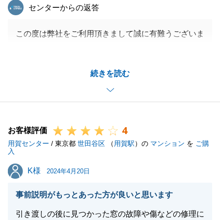
東急リバブル
センターからの返答
この度は弊社をご利用頂きまして誠に有難うございま
す。
この上ないお言葉を頂戴し、これほど営業マン冥利に
続きを読む
尽きることはございません。重ねて御礼申し上げま
す。
ご購入に続いて旧ご自宅ご売却についても、お力にな
れるよう全力で努めてまいります。
4
今後共どうぞ宜しくお願い申し上げます。
お客様評価
用賀センター
/ 東京都
世田谷区
（
用賀駅
）の
マンション
を
ご購
入
K様
K様
2024年4月20日
閉じる
事前説明がもっとあった方が良いと思います
引き渡しの後に見つかった窓の故障や傷などの修理に