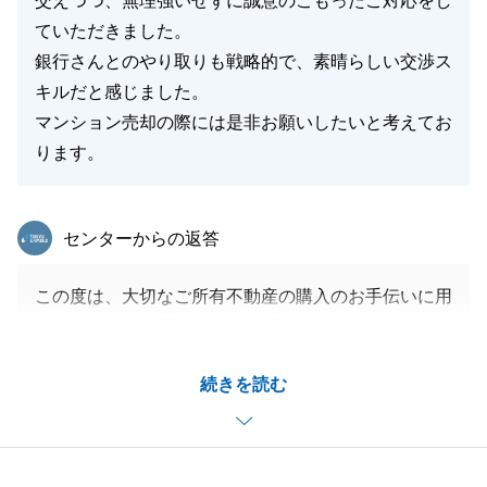
交えつつ、無理強いせずに誠意のこもったご対応をし
ていただきました。
銀行さんとのやり取りも戦略的で、素晴らしい交渉ス
閉じる
キルだと感じました。
マンション売却の際には是非お願いしたいと考えてお
ります。
東急リバブル
センターからの返答
この度は、大切なご所有不動産の購入のお手伝いに用
賀センターをお選びいただき誠にありがとうございま
す。
続きを読む
微力ながらT様のお役に立てたこと大変光栄でござい
ます。
T様に最初にご相談いただいてから、約４か月、ハウ
スメーカーの担当者も交えながらのお打ち合わせや住