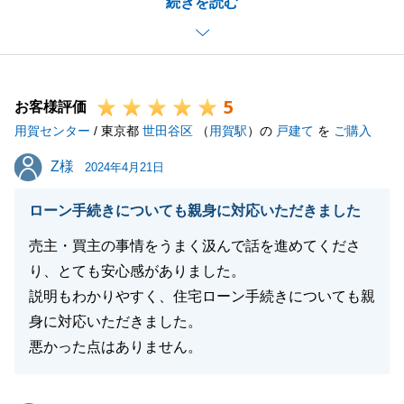
続きを読む
が、４月にならないと費用算出の書類の取得ができな
かったため、ご決済３週間前のアナウンスとなってし
まい大変申し訳ございませんでした。
お伝えはさせていただきましたが、きちんとご理解い
5
ただけるようにご説明をさせていただくべきでござい
お客様評価
用賀センター
ました。
/ 東京都
世田谷区
（
用賀駅
）の
戸建て
を
ご購入
今後に活かしていきたいと思います。
Z様
Z様
2024年4月21日
ありがとうございました。
ローン手続きについても親身に対応いただきました
売主・買主の事情をうまく汲んで話を進めてくださ
閉じる
り、とても安心感がありました。
説明もわかりやすく、住宅ローン手続きについても親
身に対応いただきました。
悪かった点はありません。