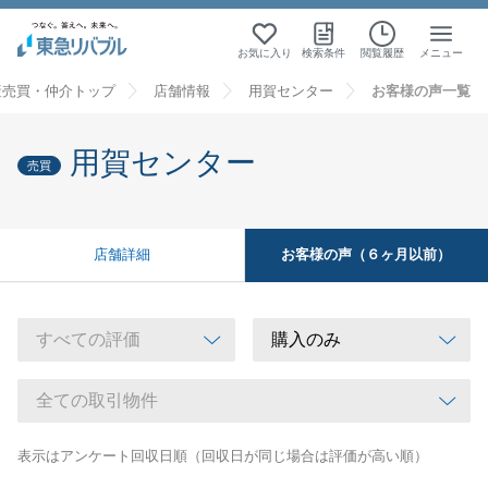
お気に入り
検索条件
閲覧履歴
メニュー
産売買・仲介トップ
店舗情報
用賀センター
お客様の声一覧
用賀センター
売買
お客様の声（６ヶ月以前）
店舗詳細
表示はアンケート回収日順（回収日が同じ場合は評価が高い順）