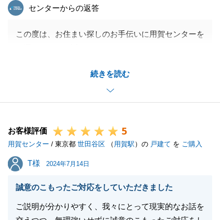
東急リバブル
センターからの返答
この度は、お住まい探しのお手伝いに用賀センターを
お選びいただき誠にありがとうございます。
M様の大切なお住まいのご契約を、微力ながらお手伝
続きを読む
いでき、またお役にたてたこと大変光栄でございま
す。
M様を私のもとでご案内させていただいたのは１物件
のみでしたが、その物件をお気に召していただき、住
5
宅ローンのことなど含めて、滞りなくお引き渡しを迎
お客様評価
用賀センター
えることが出来たこと、大変嬉しく思います。
/ 東京都
世田谷区
（
用賀駅
）の
戸建て
を
ご購入
お引き渡し以降も、住まいのパートナーとしてお客様
T様
T様
2024年7月14日
のお役に立てればと思っておりますので、お気軽にご
連絡いただけましたら幸いでございます。
誠意のこもったご対応をしていただきました
貴重なご意見有難うございました。今後ともよろしく
ご説明が分かりやすく、我々にとって現実的なお話を
お願い申し上げます。