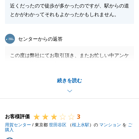
近くだったので徒歩が多かったのですが、駅からの道
とかがわかってそれもよかったかもしれません。
東急リバブル
センターからの返答
この度は弊社にてお取引頂き、またお忙しい中アンケ
ートにご協力頂き、誠にありがとうございました。
T様の大切なお住いのご購入を、微力ながらお手伝い
続きを読む
でき、またお役に立てたこと大変光栄でございます。
今後不動産に関することで何かお困りのことがござい
ましたら、お気軽にお申し付けください。
この度は誠にありがとうございました。
3
お客様評価
用賀センター
/ 東京都
世田谷区
（
桜上水駅
）の
マンション
を
ご
購入
閉じる