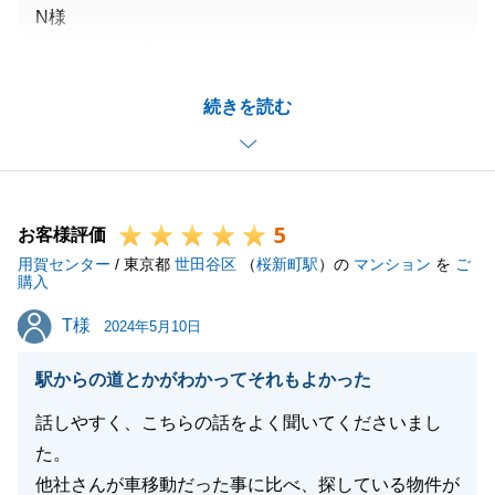
N様
この度はご購入いただきまして誠にありがとうござい
ました。
続きを読む
お忙しい中ご対応いただいたおかげで無事お引き渡し
まで完了できたと感じております。
現在他にもお取引き中の物件について、無事お引き渡
し完了まで滞りなくお手続きを行ってまいります。
5
今後ともどうぞよろしくお願いいたします。
お客様評価
用賀センター
/ 東京都
世田谷区
（
桜新町駅
）の
マンション
を
ご
購入
T様
T様
2024年5月10日
閉じる
駅からの道とかがわかってそれもよかった
話しやすく、こちらの話をよく聞いてくださいまし
た。
他社さんが車移動だった事に比べ、探している物件が