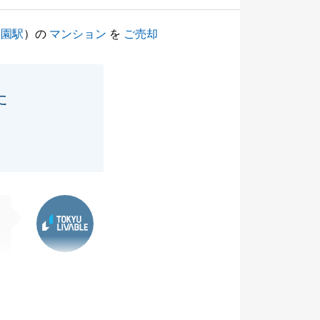
公園駅
）の
マンション
を
ご売却
た
東急リバブル