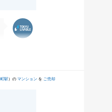
東急リバブル
陽町駅
）の
マンション
を
ご売却