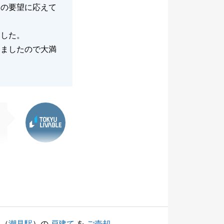
らの要望に応えて
ました。
きましたので大満
東急リバブル
（
潮見駅
）の
戸建て
を
ご売却