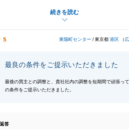
。
がS様のお役に立てたと伺い、大変嬉しく思っております。
続きを読む
のご説明に関するご指摘について、誠にありがとうございま
に安心していただくためにも、より分かりやすい言葉で寄り
5
東陽町センター
/ 東京都
港区
（
きるよう改善してまいります。
よろしくお願いいたします。
最良の条件をご提示いただきました
閉じる
最後の買主との調整と、貴社社内の調整を短期間で頑張っ
の条件をご提示いただきました。
返答