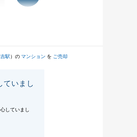
住吉駅
）の
マンション
を
ご売却
していまし
安心していまし