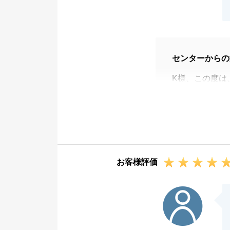
センターからの
K様、この度は
います。
K様ご家族皆様
新しい生活が今
とても親切にし
お客様評価
Y様