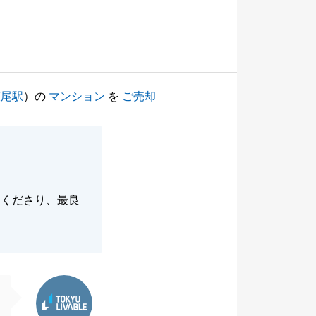
広尾駅
）の
マンション
を
ご売却
てくださり、最良
東急リバブル