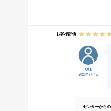
とうございます
私どものご案内
また、専門用語
す。
すべてのお客様
お客様評価
添った対応がで
今後ともどうぞ
O様
O様
2026年7月4日
センターからの