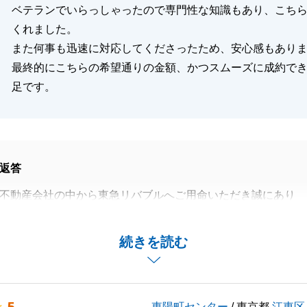
ベテランでいらっしゃったので専門性な知識もあり、こち
くれました。
また何事も迅速に対応してくださったため、安心感もあり
最終的にこちらの希望通りの金額、かつスムーズに成約で
足です。
返答
不動産会社の中から東急リバブルへご用命いただき誠にあり
した。
ことがございましたらどうぞお気軽にご連絡下さい。
続きを読む
リバブルをご愛顧の程お願い申し上げます。
東陽町センター
/ 東京都
江東区