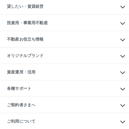
物件を借りる
不動産売却について
注目キーワード物件特集
オフィス・店舗の賃貸
貸したい・賃貸経営
不動産査定について
購入ガイド
借りるときの流れ
売却サービス
借りるガイド
不動産売却の流れ
無料賃料査定
多言語対応
不動産買換えの流れ
マンション賃料データ
投資用・事業用不動産
売却ガイド
賃貸管理プラン
English
繁体中文
簡体中文
リロケーションについて
投資用不動産
貸すときの流れ
事業用不動産
不動産お役立ち情報
貸すガイド
マンション投資
投資用マンション
不動産AIアドバイザー Tellus Talk
マンション一棟
マンションライブラリー
オリジナルブランド
アパート経営
人気マンションランキング
アパート投資用物件
暮らしに役立つ不動産メディア

収益物件
当社売主リノベーションマンション
「Lnote」
ビル購入（ビル一棟）
一棟リノベーションマンション

資産運用・活用
不動産相場・不動産価格情報
投資用不動産の売却査定
L`GENTE（ルジェンテ）
不動産売却FAQ
事業用不動産の売却査定
区分リノベーションマンション

不動産コラム・ニュース
等価交換事業
海外不動産
Lideas（リディアス）
不動産用語集
不動産M&A
各種サポート
投資用一棟レジデンスWELL

不動産なんでもネット相談室
アセットマネジメント・出資
SQUARE（ウェルスクエア）
住まいの税金
不動産小口投資

シニア向けサポート
物件一括検索（購入＆賃貸）
LEGACIA（レガシア）
相続サポート
ご契約者さまへ
リフォームサポート
ご契約者さまサポートメニュー
ご紹介・再契約特典
ご利用について
入居者様専用-各種ご案内（賃貸）
東急こすもす会「こすもすWeb」