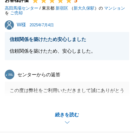
5
お客様評価
高田馬場センター
/ 東京都
新宿区
（
新大久保駅
）の
マンション
を
ご売却
閉じる
W様
W様
2025年7月4日
信頼関係を築けたため安心しました
信頼関係を築けたため、安心しました。
東急リバブル
センターからの返答
この度は弊社をご利用いただきまして誠にありがとう
ございます。
W様のご協力のおかげでお引き渡しまでスムーズに進
続きを読む
めることができました。
今後とも何かありましたらお気軽にご相談いただけれ
ばと思いますので、何卒よろしくお願いいたします。