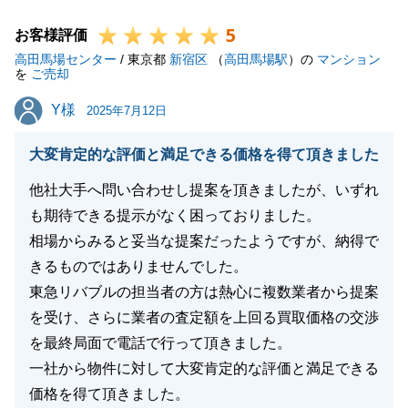
今後とも、お客様にご満足いただけるサービスを提供
5
できるよう努めてまいります。
お客様評価
高田馬場センター
また何かお困りのことがございましたら、いつでもお
/ 東京都
新宿区
（
高田馬場駅
）の
マンション
を
ご売却
気軽にご相談ください。
Y様
Y様
今後とも、よろしくお願い申し上げます。
2025年7月12日
大変肯定的な評価と満足できる価格を得て頂きました
他社大手へ問い合わせし提案を頂きましたが、いずれ
閉じる
も期待できる提示がなく困っておりました。
相場からみると妥当な提案だったようですが、納得で
きるものではありませんでした。
東急リバブルの担当者の方は熱心に複数業者から提案
を受け、さらに業者の査定額を上回る買取価格の交渉
を最終局面で電話で行って頂きました。
一社から物件に対して大変肯定的な評価と満足できる
価格を得て頂きました。