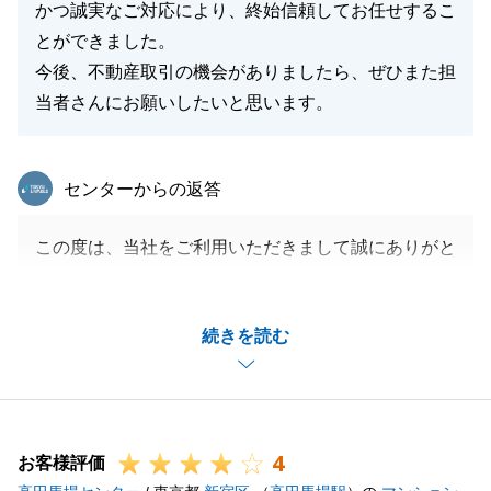
かつ誠実なご対応により、終始信頼してお任せするこ
とができました。
今後、不動産取引の機会がありましたら、ぜひまた担
当者さんにお願いしたいと思います。
東急リバブル
センターからの返答
この度は、当社をご利用いただきまして誠にありがと
うございました。
お客様からのお言葉をいただけたこと、大変光栄に思
続きを読む
います。
できる限りご不安を解消しつつスムーズに進められる
よう努めた結果、無事にお取引を完了できたことを大
変嬉しく思っております。
4
また是非ともご挨拶にお伺いさせてください。
お客様評価