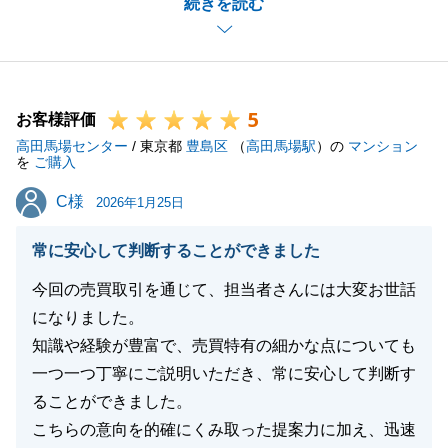
続きを読む
に嬉しい限りでございます。
今後とも、何かお困りな事などございましたら、いつ
でもお気軽にお申し付けくださいませ。
引き続き、よろしくお願い申し上げます。
5
お客様評価
高田馬場センター
/ 東京都
豊島区
（
高田馬場駅
）の
マンション
を
ご購入
閉じる
C様
C様
2026年1月25日
常に安心して判断することができました
今回の売買取引を通じて、担当者さんには大変お世話
になりました。
知識や経験が豊富で、売買特有の細かな点についても
一つ一つ丁寧にご説明いただき、常に安心して判断す
ることができました。
こちらの意向を的確にくみ取った提案力に加え、迅速