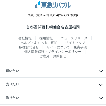
売買・賃貸 全国30,234件から物件検索
首都圏
関西
札幌
仙台
名古屋
福岡
会社情報
採用情報
ニュースリリース
ヘルプ・よくあるご質問
サイトマップ
各種お問合せ
サイトについて・免責事項
個人情報保護・プライバシーポリシー
ご意見・お問合せ
買いたい
マンションの購入
新築・分譲マンションの購入
売りたい
中古マンションの購入
一戸建ての購入
マンションの売却・査定
新築一戸建ての購入
一戸建ての売却・査定
借りたい
中古一戸建ての購入
土地の売却・査定
土地の購入
スピードAI査定
不動産購入の流れ