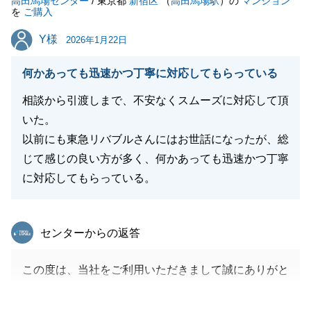
高田馬場センター
この度は、誠にありがとうございました。
/ 東京都
新宿区
（
高田馬場駅
）の
マンション
を
ご購入
Y様
Y様
2026年1月22日
閉じる
何かあっても迅速かつ丁寧に対応してもらっている
相談から引渡しまで、不安なくスムーズに対応して頂
いた。
以前にも東急リバブルさんにはお世話になったが、総
じて感じの良い方が多く、何かあっても迅速かつ丁寧
に対応してもらっている。
東急リバブル
センターからの返答
この度は、当社をご利用いただきまして誠にありがと
うございました。
お客様からのお言葉をいただけたこと、大変光栄に思