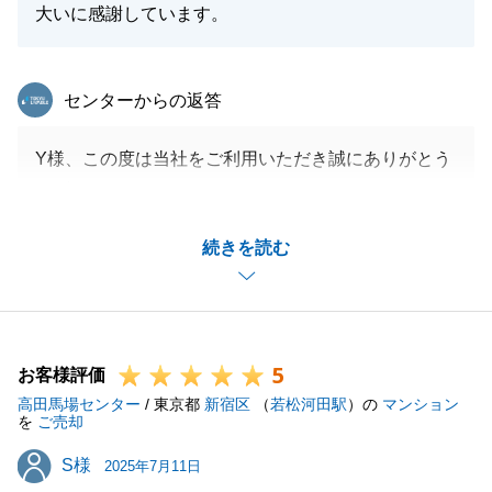
大いに感謝しています。
東急リバブル
センターからの返答
Y様、この度は当社をご利用いただき誠にありがとう
ございました。
Y様のお役に立つことができ光栄に思います。
続きを読む
今回はお住替えでございましたが、Y様のご協力があ
ったからこそ大変スムーズにお取引を進めることがで
きました。
お忙しいところ、誠にありがとうございました。
5
また何かご用命がございましたら、ぜひお気軽にお声
お客様評価
高田馬場センター
掛けください。
/ 東京都
新宿区
（
若松河田駅
）の
マンション
を
ご売却
S様
S様
2025年7月11日