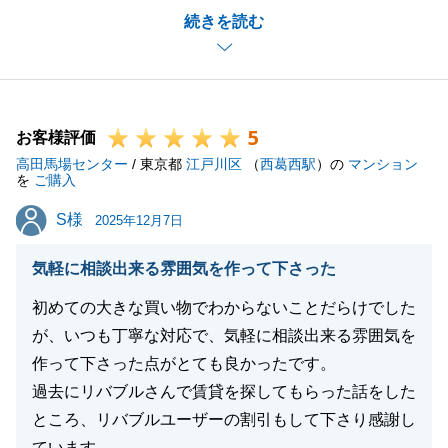
続きを読む
います。
できる限りご不安を解消しつつスムーズに進められる
よう努めた結果、無事にお取引を完了できたことを大
変嬉しく思っております。
5
また是非ともご挨拶にお伺いさせてください。この度
お客様評価
高田馬場センター
は、誠にありがとうございました。
/ 東京都
江戸川区
（
西葛西駅
）の
マンション
を
ご購入
S様
S様
2025年12月7日
閉じる
気軽に相談出来る雰囲気を作って下さった
初めての大きな買い物でわからないことだらけでした
が、いつも丁寧な対応で、気軽に相談出来る雰囲気を
作って下さった点がとても良かったです。
過去にリバブルさんで賃貸を探してもらった話をした
ところ、リバブルユーザーの割引もして下さり感謝し
ています。