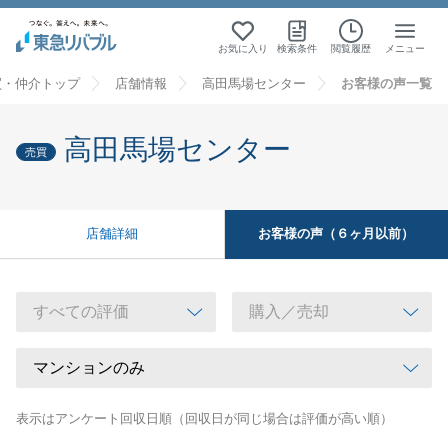
お気に入り
検索条件
閲覧履歴
メニュー
買・仲介トップ
店舗情報
高田馬場センター
お客様の声一覧
高田馬場センター
売買
お客様の声（６ヶ月以前）
店舗詳細
表示はアンケート回収日順（回収日が同じ場合は評価が高い順）