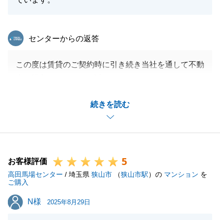
東急リバブル
センターからの返答
この度は賃貸のご契約時に引き続き当社を通して不動
産を購入していただき誠にありがとうございました。
お引渡後も何かご不明な点やご相談事があればいつで
続きを読む
もご連絡をお待ちしております。
閉じる
5
お客様評価
高田馬場センター
/ 埼玉県
狭山市
（
狭山市駅
）の
マンション
を
ご購入
N様
N様
2025年8月29日