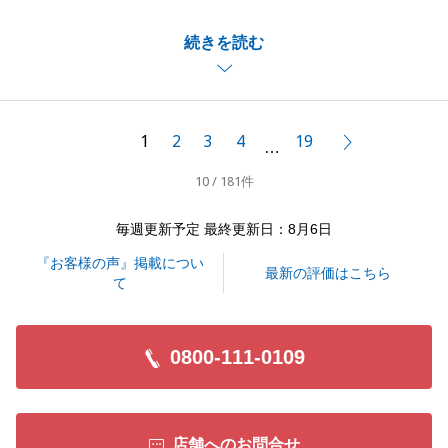
S様には、ご所有の不動産のご売却相談から売却手続
続きを読む
きまで迅速にご対応頂き、感謝申し上げます。
税金面などでご不安もあったかと思いますが、一つ一
つ解決していき、無事にご売却できて良かったと思い
ます。
1
2
3
4
19
次へ
…
今後も何かございましたら、いつでもお気軽にご相談
10 / 181件
頂ければと思います。
この度は、誠にありがとうございました。
毎週更新予定 最終更新日：8月6日
『お客様の声』掲載につい
最新の評価はこちら
て
閉じる
0800-111-0109
店舗へのお問合せ