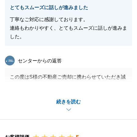
閉じる
とてもスムーズに話しが進みました
丁寧なご対応に感謝しております。
連絡もわかりやすく、とてもスムーズに話しが進みま
した。
東急リバブル
センターからの返答
この度はS様の不動産ご売却に携わらせていただき誠
にありがとうございました。
S様にはいつも迅速にご対応いただき、S様のご協力
続きを読む
のおかげで無事お取引を完了することができました。
重ねてお礼申し上げます。
今後とも末永いお付き合いをどうぞよろしくお願い申
し上げます。