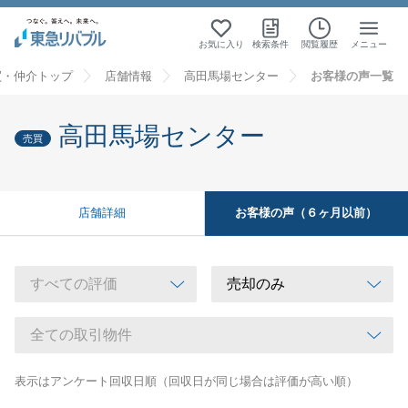
お気に入り
検索条件
閲覧履歴
メニュー
買・仲介トップ
店舗情報
高田馬場センター
お客様の声一覧
高田馬場センター
売買
お客様の声（６ヶ月以前）
店舗詳細
表示はアンケート回収日順（回収日が同じ場合は評価が高い順）