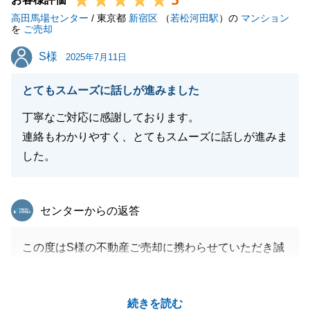
5
高田馬場センター
掛けください。
/ 東京都
新宿区
（
若松河田駅
）の
マンション
を
ご売却
S様
S様
2025年7月11日
閉じる
とてもスムーズに話しが進みました
丁寧なご対応に感謝しております。
連絡もわかりやすく、とてもスムーズに話しが進みま
した。
東急リバブル
センターからの返答
この度はS様の不動産ご売却に携わらせていただき誠
にありがとうございました。
S様にはいつも迅速にご対応いただき、S様のご協力
続きを読む
のおかげで無事お取引を完了することができました。