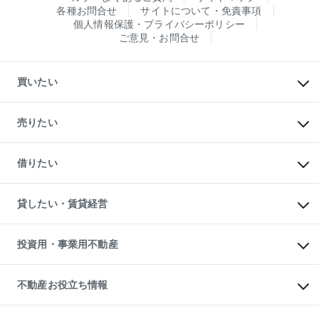
各種お問合せ
サイトについて・免責事項
個人情報保護・プライバシーポリシー
ご意見・お問合せ
買いたい
マンションの購入
新築・分譲マンションの購入
売りたい
中古マンションの購入
一戸建ての購入
マンションの売却・査定
新築一戸建ての購入
一戸建ての売却・査定
借りたい
中古一戸建ての購入
土地の売却・査定
土地の購入
スピードAI査定
不動産購入の流れ
物件を借りる
不動産売却について
注目キーワード物件特集
オフィス・店舗の賃貸
貸したい・賃貸経営
不動産査定について
購入ガイド
借りるときの流れ
売却サービス
借りるガイド
不動産売却の流れ
無料賃料査定
多言語対応
不動産買換えの流れ
マンション賃料データ
投資用・事業用不動産
売却ガイド
賃貸管理プラン
English
繁体中文
簡体中文
リロケーションについて
投資用不動産
貸すときの流れ
事業用不動産
不動産お役立ち情報
貸すガイド
マンション投資
投資用マンション
不動産AIアドバイザー Tellus Talk
マンション一棟