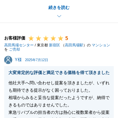
S様の大切な不動産ご売却を、微力ながらお手伝いで
続きを読む
き、またお役にたてたこと大変光栄でございます。
契約後お引渡まで時間を要するお取引でしたが、いつ
も快く対応していただいて大変感謝しております。
そのおかげもあり、無事にご成約に結びつけることが
5
できました。
お客様評価
高田馬場センター
お困りのことがございましたら、お気軽にご連絡いた
/ 東京都
新宿区
（
高田馬場駅
）の
マンション
を
ご売却
だければと存じます。
Y様
Y様
今後ともよろしくお願いいたします。
2025年7月12日
大変肯定的な評価と満足できる価格を得て頂きました
他社大手へ問い合わせし提案を頂きましたが、いずれ
閉じる
も期待できる提示がなく困っておりました。
相場からみると妥当な提案だったようですが、納得で
きるものではありませんでした。
東急リバブルの担当者の方は熱心に複数業者から提案