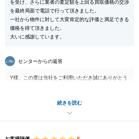
を受け、さらに業者の査定額を上回る買取価格の交渉
を最終局面で電話で行って頂きました。
一社から物件に対して大変肯定的な評価と満足できる
価格を得て頂きました。
大いに感謝しています。
東急リバブル
センターからの返答
Y様、この度は当社をご利用いただき誠にありがとう
ございました。
Y様のお役に立つことができ光栄に思います。
続きを読む
今回はお住替えでございましたが、Y様のご協力があ
ったからこそ大変スムーズにお取引を進めることがで
きました。
お忙しいところ、誠にありがとうございました。
また何かご用命がございましたら、ぜひお気軽にお声
お客様評価