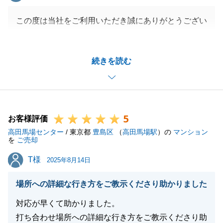
この度は当社をご利用いただき誠にありがとうござい
ます。
タイトなスケジュールの中、多大なご協力を頂きまし
続きを読む
たおかげでスムーズにご決済まで進むことができまし
た。
また何かお困りな事などございましたら、いつでもお
気軽にお申し付けくださいませ。
5
引き続き、今後とも何卒どうぞよろしくお願い申し上
お客様評価
高田馬場センター
げます。
/ 東京都
豊島区
（
高田馬場駅
）の
マンション
を
ご売却
T様
T様
2025年8月14日
閉じる
場所への詳細な行き方をご教示くださり助かりました
対応が早くて助かりました。
打ち合わせ場所への詳細な行き方をご教示くださり助