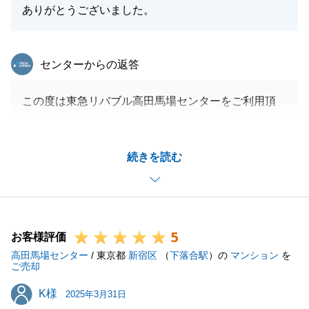
ありがとうございました。
東急リバブル
センターからの返答
この度は東急リバブル高田馬場センターをご利用頂
き、誠にありがとうございました。
S様には、ご所有の不動産のご売却相談から売却手続
続きを読む
きまで迅速にご対応頂き、感謝申し上げます。
税金面などでご不安もあったかと思いますが、一つ一
つ解決していき、無事にご売却できて良かったと思い
ます。
5
今後も何かございましたら、いつでもお気軽にご相談
お客様評価
高田馬場センター
頂ければと思います。
/ 東京都
新宿区
（
下落合駅
）の
マンション
を
ご売却
この度は、誠にありがとうございました。
K様
K様
2025年3月31日