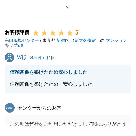
重ねてお礼申し上げます。
今後とも末永いお付き合いをどうぞよろしくお願い申
し上げます。
5
お客様評価
高田馬場センター
/ 東京都
新宿区
（
新大久保駅
）の
マンション
を
ご売却
閉じる
W様
W様
2025年7月4日
信頼関係を築けたため安心しました
信頼関係を築けたため、安心しました。
東急リバブル
センターからの返答
この度は弊社をご利用いただきまして誠にありがとう
ございます。