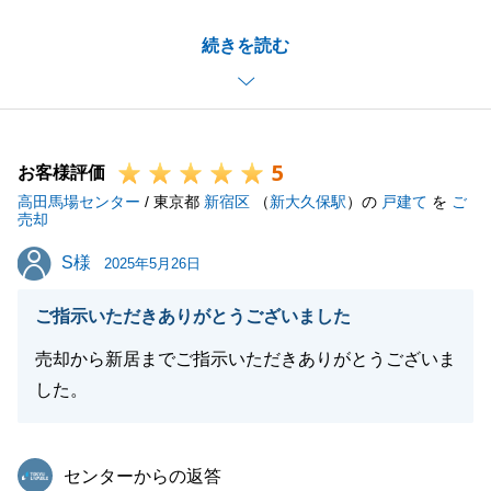
W様のご協力のおかげでお引き渡しまでスムーズに進
続きを読む
めることができました。
今後とも何かありましたらお気軽にご相談いただけれ
ばと思いますので、何卒よろしくお願いいたします。
5
お客様評価
高田馬場センター
/ 東京都
新宿区
（
新大久保駅
）の
戸建て
を
ご
閉じる
売却
S様
S様
2025年5月26日
ご指示いただきありがとうございました
売却から新居までご指示いただきありがとうございま
した。
東急リバブル
センターからの返答