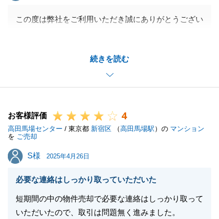
この度は弊社をご利用いただき誠にありがとうござい
ました。
S様にはご売却とお住替えのタイトなスケジュールの
続きを読む
中、迅速にご対応いただきましたこと重ねてお礼申し
上げます。
今後も不動産に関し、何かございました際にはどうぞ
お気軽にご相談くださいませ。
4
引き続きよろしくお願い申し上げます。
お客様評価
高田馬場センター
/ 東京都
新宿区
（
高田馬場駅
）の
マンション
を
ご売却
S様
S様
2025年4月26日
閉じる
必要な連絡はしっかり取っていただいた
短期間の中の物件売却で必要な連絡はしっかり取って
いただいたので、取引は問題無く進みました。