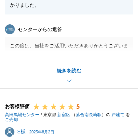
かりました。
東急リバブル
センターからの返答
この度は、当社をご活用いただきありがとうございま
した。
ご満足いただき、大変光栄に存じます。
続きを読む
お客様に気持ちよくお取引を進めていただけるよう尽
力してまいりましたので、このようなお言葉をいただ
き、大変うれしくおまいます。
今後とも、お客様にご満足いただけるサービスを提供
5
できるよう努めてまいります。
お客様評価
高田馬場センター
また何かお困りのことがございましたら、いつでもお
/ 東京都
新宿区
（
落合南長崎駅
）の
戸建て
を
ご売却
気軽にご相談ください。
S様
S様
今後とも、よろしくお願い申し上げます。
2025年8月2日