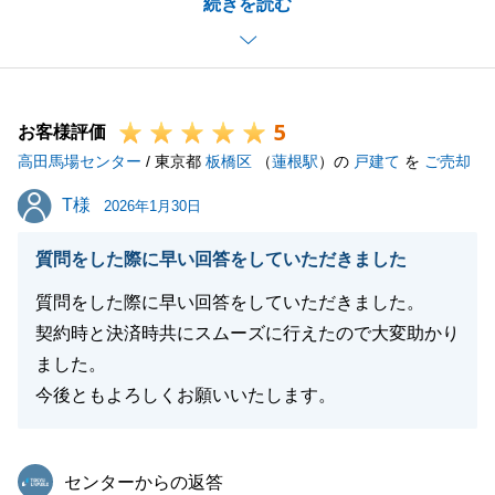
続きを読む
に嬉しい限りでございます。
今後とも、何かお困りな事などございましたら、いつ
でもお気軽にお申し付けくださいませ。
引き続き、よろしくお願い申し上げます。
5
お客様評価
高田馬場センター
/ 東京都
板橋区
（
蓮根駅
）の
戸建て
を
ご売却
閉じる
T様
T様
2026年1月30日
質問をした際に早い回答をしていただきました
質問をした際に早い回答をしていただきました。
契約時と決済時共にスムーズに行えたので大変助かり
ました。
今後ともよろしくお願いいたします。
東急リバブル
センターからの返答