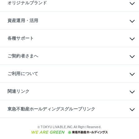
マンションライブラリー
オリジナルブランド
アパート経営
人気マンションランキング
アパート投資用物件
暮らしに役立つ不動産メディア

収益物件
当社売主リノベーションマンション
「Lnote」
ビル購入（ビル一棟）
一棟リノベーションマンション

資産運用・活用
不動産相場・不動産価格情報
投資用不動産の売却査定
L`GENTE（ルジェンテ）
不動産売却FAQ
事業用不動産の売却査定
区分リノベーションマンション

不動産コラム・ニュース
等価交換事業
海外不動産
Lideas（リディアス）
不動産用語集
不動産M&A
各種サポート
投資用一棟レジデンスWELL

不動産なんでもネット相談室
アセットマネジメント・出資
SQUARE（ウェルスクエア）
住まいの税金
不動産小口投資

シニア向けサポート
物件一括検索（購入＆賃貸）
LEGACIA（レガシア）
相続サポート
ご契約者さまへ
リフォームサポート
ご契約者さまサポートメニュー
ご紹介・再契約特典
ご利用について
入居者様専用-各種ご案内（賃貸）
東急こすもす会「こすもすWeb」
本人確認に関するお客様へのお願い
金融商品取引について
関連リンク
東急リバブル ソーシャルメディアポリシー
ご意見・お問い合わせ（金融商品取引専用の相談・お問い合わせ窓口）
すまいValue
保険募集におけるプライバシー・ポリシー
これからご結婚される方に東急百貨店のブライダルクラブ
東急不動産ホールディングスグループリンク
ダイレクトメール（郵送物）・Eメールなどの送付停止について
人材サービスのご用命は 東急リバブルスタッフ株式会社まで
宅地建物取引業者の皆様へ
東北の逸品を贈ります 東北すぐれものセレクション
東急不動産
民泊の開業・運営のご相談は「ReINN株式会社」まで
東急コミュニティー
© TOKYU LIVABLE,INC.All Right Reserved.
東急リバブル
東急住宅リース