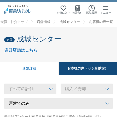
お気に入り
検索条件
閲覧履歴
メニュー
産売買・仲介トップ
店舗情報
成城センター
お客様の声一覧
成城センター
売買
賃貸店舗はこちら
お客様の声（６ヶ月以前）
店舗詳細
表示はアンケート回収日順（回収日が同じ場合は評価が高い順）