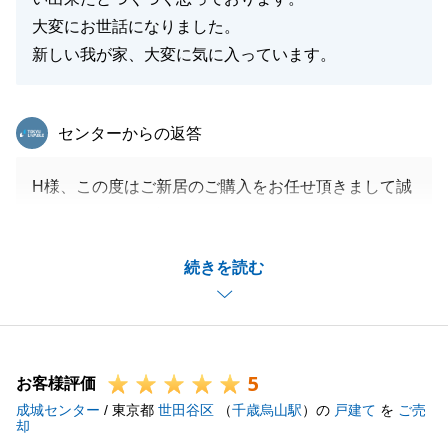
大変にお世話になりました。
新しい我が家、大変に気に入っています。
東急リバブル
センターからの返答
H様、この度はご新居のご購入をお任せ頂きまして誠
にありがとうございました。
ご売却との連動や、多くのお手続き、何よりもお引越
続きを読む
しの作業は大きなご負担であったと思います。
全てがスムーズに動いた訳でなく、ご不安な事も多か
ったと思いますが、最後まで私にお任せを頂けたこと
はとてもありがたいと思っております。
5
今後もご家族皆様のご健康をお祈りしております。
お客様評価
成城センター
/ 東京都
世田谷区
（
千歳烏山駅
）の
戸建て
を
ご売
却