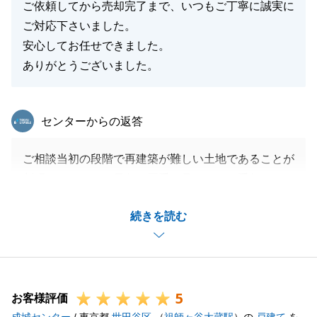
ご依頼してから売却完了まで、いつもご丁寧に誠実に
ご対応下さいました。
安心してお任せできました。
ありがとうございました。
東急リバブル
センターからの返答
ご相談当初の段階で再建築が難しい土地であることが
判明しましたが、早急に買手を見つけるお手伝いがで
き非常にうれしく思っております。
続きを読む
想い出がつまったご自宅を当社にてお任せいただき誠
にありがとうございました。
これをご縁に末永いお付き合いができればと考えてお
ります。
5
引き続きどうぞよろしくお願いいたします。
お客様評価