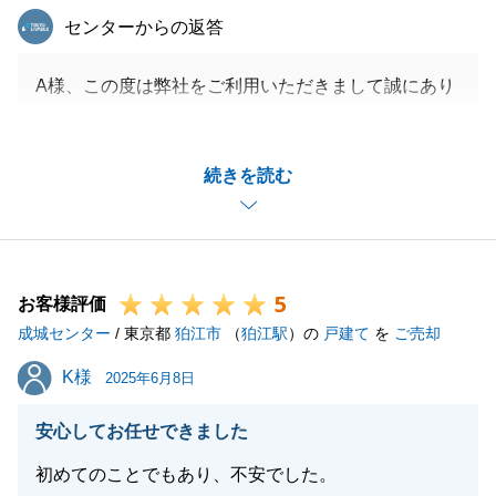
東急リバブル
センターからの返答
A様、この度は弊社をご利用いただきまして誠にあり
がとうございました。
販売期間中はご売却されたご自宅について、設備仕様
続きを読む
や暮らしの中でのアピールポイントを詳しくご教示い
ただき、私自身お客様へご紹介する際に自信を持って
ご案内をする事が出来ました。
素敵なご自宅を弊社にてご売却させていただいた事
5
で、A様とご家族皆様が新しい暮らしをスタートする
お客様評価
成城センター
一助になれておりましたら幸いでございます。
/ 東京都
狛江市
（
狛江駅
）の
戸建て
を
ご売却
今後とも末永いお付き合いのほど何卒よろしくお願い
K様
K様
2025年6月8日
申し上げます。
安心してお任せできました
初めてのことでもあり、不安でした。
閉じる