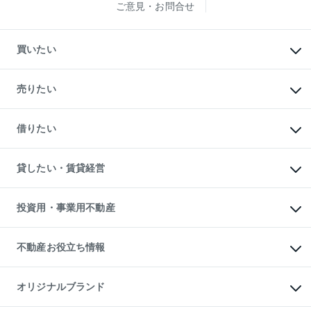
ご意見・お問合せ
買いたい
マンションの購入
新築・分譲マンションの購入
売りたい
中古マンションの購入
一戸建ての購入
マンションの売却・査定
新築一戸建ての購入
一戸建ての売却・査定
借りたい
中古一戸建ての購入
土地の売却・査定
土地の購入
スピードAI査定
不動産購入の流れ
物件を借りる
不動産売却について
注目キーワード物件特集
オフィス・店舗の賃貸
貸したい・賃貸経営
不動産査定について
購入ガイド
借りるときの流れ
売却サービス
借りるガイド
不動産売却の流れ
無料賃料査定
多言語対応
不動産買換えの流れ
マンション賃料データ
投資用・事業用不動産
売却ガイド
賃貸管理プラン
English
繁体中文
簡体中文
リロケーションについて
投資用不動産
貸すときの流れ
事業用不動産
不動産お役立ち情報
貸すガイド
マンション投資
投資用マンション
不動産AIアドバイザー Tellus Talk
マンション一棟
マンションライブラリー
オリジナルブランド
アパート経営
人気マンションランキング
アパート投資用物件
暮らしに役立つ不動産メディア

収益物件