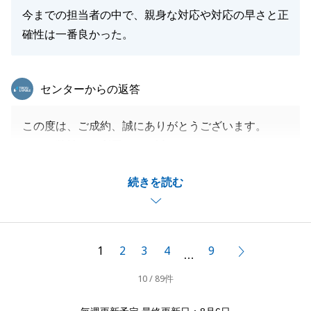
今までの担当者の中で、親身な対応や対応の早さと正
確性は一番良かった。
東急リバブル
センターからの返答
この度は、ご成約、誠にありがとうございます。
また、弊社をご利用頂き、誠にありがとうございま
す。
続きを読む
今回の物件は、現在のお住いのお買い換え先として、
お取引をさせて頂きました。
ご契約からお引渡しまでかなりタイトなスケジュール
でしたが、無事ご希望通りのスケジュールでご決済を
1
2
3
4
9
次へ
…
迎えることが出来ました。
10 / 89件
ご自宅のご売却もお任せ頂いておりますので、しっか
り販売活動を行わせて頂きます。