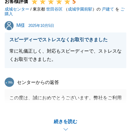
5
今後とも、不動産に関してお困りごとやご相談がござ
お客様評価
成城センター
いましたら、ぜひお気軽にお声がけくださいませ。
/ 東京都
世田谷区
（
成城学園前駅
）の
戸建て
を
ご
購入
引き続き、何卒よろしくお願い申し上げます。
M様
M様
2025年10月5日
スピーディーでストレスなくお取引できました
閉じる
常に礼儀正しく、対応もスピーディーで、ストレスな
くお取引できました。
東急リバブル
センターからの返答
この度は、誠におめでとうございます。弊社をご利用
頂き、誠にありがとうございます。
_住宅ローンのご利用にあたり、少々難易度の高い物
続きを読む
件でございましたが、早め早めの準備を進めていき、
ご決済に間に合うことができました。