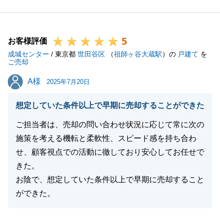
_長く物件を探されていたとお伺いしておりました
が、良い物件に巡り合えて私も嬉しく思います。
5
_また、機会がございましたら、宜しくお願い申し上
お客様評価
成城センター
げます。
/ 東京都
世田谷区
（
祖師ヶ谷大蔵駅
）の
戸建て
を
ご売却
A様
A様
2025年7月20日
閉じる
想定していた条件以上で早期に売却することができた
ご担当者は、売却の問い合わせ状況に応じて常に次の
施策を考える機転と柔軟性、スピード感を持ち合わ
せ、顧客視点での活動に徹しており安心してお任せで
きた。
お陰で、想定していた条件以上で早期に売却すること
ができた。