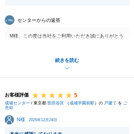
東急リバブル
センターからの返答
M様、この度は当社をご利用いただき誠にありがとう
ございました。
現在リフォーム中ですが、私も素晴らしい家になるこ
続きを読む
とを楽しみにしております。
今後また不動産のご相談がある際は、是非当社をご用
命ください。
5
お客様評価
成城センター
/ 東京都
世田谷区
（
成城学園前駅
）の
戸建て
を
ご
閉じる
売却
N様
N様
2025年12月24日