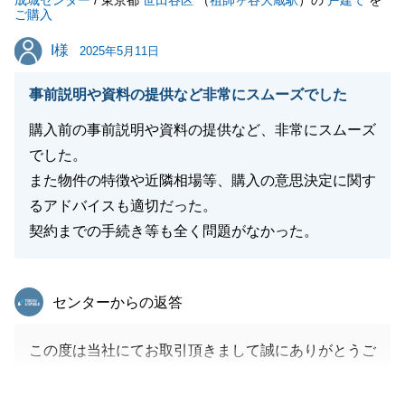
成城センター
/ 東京都
世田谷区
（
祖師ヶ谷大蔵駅
）の
戸建て
を
ご購入
I様
I様
2025年5月11日
閉じる
事前説明や資料の提供など非常にスムーズでした
購入前の事前説明や資料の提供など、非常にスムーズ
でした。
また物件の特徴や近隣相場等、購入の意思決定に関す
るアドバイスも適切だった。
契約までの手続き等も全く問題がなかった。
東急リバブル
センターからの返答
この度は当社にてお取引頂きまして誠にありがとうご
ざいます。
途中予期しないことが複数ございましたが、全て無事