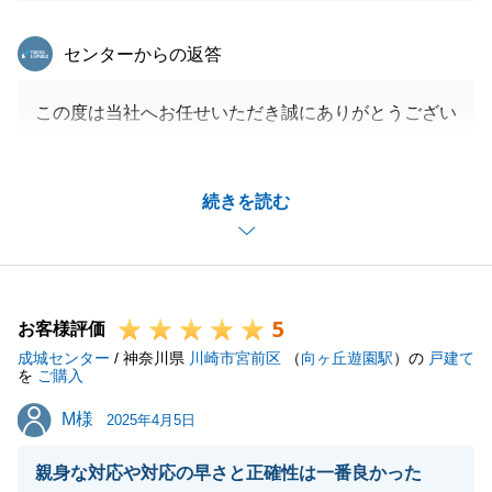
東急リバブル
センターからの返答
この度は当社へお任せいただき誠にありがとうござい
ます。
必要事項への迅速なご協力をいただけたことで、全て
続きを読む
スムーズに進めることができ感謝しております。
これを機に末永いお付き合いができればと考えており
ますので、どうぞよろしくお願いいたします。
5
お客様評価
成城センター
/ 神奈川県
川崎市宮前区
（
向ヶ丘遊園駅
）の
戸建て
閉じる
を
ご購入
M様
M様
2025年4月5日
親身な対応や対応の早さと正確性は一番良かった