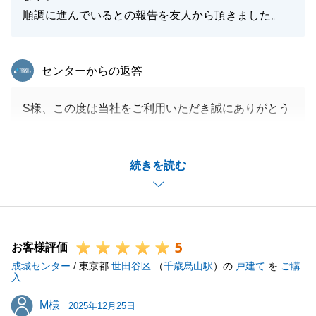
順調に進んでいるとの報告を友人から頂きました。
東急リバブル
センターからの返答
S様、この度は当社をご利用いただき誠にありがとう
ございました。
また、購入いただいた方も非常に良い方でよかったで
続きを読む
す。
ご紹介いただいたお客様も順調に進んでおりますの
で、今後も引き続きよろしくお願いいたします。
5
お客様評価
成城センター
/ 東京都
世田谷区
（
千歳烏山駅
）の
戸建て
を
ご購
閉じる
入
M様
M様
2025年12月25日