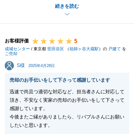
続きを読む
完了でき私も非常にうれしく思います。
これを機に末永いお付き合いができればと考えており
ます。
引き続きどうぞよろしくお願いいたします。
5
お客様評価
成城センター
/ 東京都
世田谷区
（
祖師ヶ谷大蔵駅
）の
戸建て
を
ご売却
閉じる
S様
S様
2025年4月28日
売却のお手伝いをして下さって感謝しています
迅速で尚且つ適切な対応など、担当者さんに対応して
頂き、不安なく実家の売却のお手伝いをして下さって
感謝しています。
今後またご縁がありましたら、リバブルさんにお願い
したいと思います。