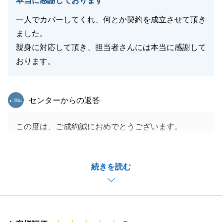
本当に感謝しております
一人でカバーしてくれ、何とか契約を成立させて頂き
ました。
親身に対応して頂き、担当者さんには本当に感謝して
おります。
東急リバブル
センターからの返答
この度は、ご成約誠におめでとうございます。
また、数ある不動産会社の中から弊社をご利用いただ
き、誠にありがとうございます。
続きを読む
お手続きの途中で予期せぬ事態が発生し、ご決済まで
にお時間を頂戴することとなりましたが、買主様側の
仲介会社様とも緊密に連携を取り、無事に完了できま
したことを大変嬉しく思っております。