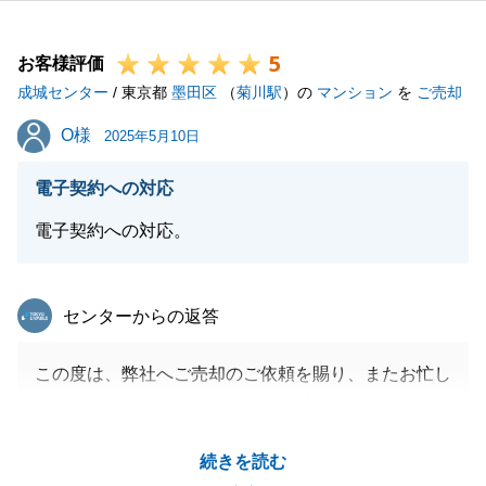
くございませんでしたので、その希少性とブランドか
ら、恐らくU様の想定されていた価格以上の査定価格
5
を提案させていただいていたかと存じます。
お客様評価
成城センター
売出当初は期間と価格につき、想定通りに進むのかU
/ 東京都
墨田区
（
菊川駅
）の
マンション
を
ご売却
様の中でご不安もあられたかと存じますが、最後まで
O様
O様
2025年5月10日
弊社を信じてお任せいただき心より感謝申し上げま
す。
電子契約への対応
無事に成約に至れましたのも、U様ご家族が丁寧に暮
電子契約への対応。
らされていたからこそ、お住いの魅力が買主様へ伝わ
ったのだと感じております。
ご家族皆様のご多幸を私も心から願っております。
東急リバブル
センターからの返答
今後とも末永いお付き合いのほどよろしくお願い申し
上げます。
この度は、弊社へご売却のご依頼を賜り、またお忙し
い所アンケートのご回答を頂き、誠にありがとうござ
いました。
閉じる
続きを読む
ご売却に関して、早々にご契約、前倒してご決済とス