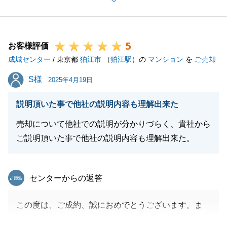
お引渡しが完了できました。
ご売却にあたり、分筆や承諾書等の細かな手配が必要
でしたが、御一任を頂けてスムーズに進めることがで
5
きました。
お客様評価
成城センター
お住替えのご予定にも、少しでもご協力できれば嬉し
/ 東京都
狛江市
（
狛江駅
）の
マンション
を
ご売却
く思います。今後とも宜しくお願いいたします。
S様
S様
2025年4月19日
説明頂いた事で他社の説明内容も理解出来た
閉じる
売却について他社での説明が分かりづらく、貴社から
ご説明頂いた事で他社の説明内容も理解出来た。
東急リバブル
センターからの返答
この度は、ご成約、誠におめでとうございます。ま
た、弊社をご利用頂き、誠にありがとうございます。