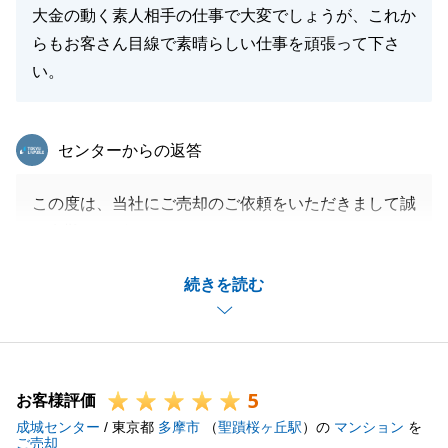
大金の動く素人相手の仕事で大変でしょうが、これか
らもお客さん目線で素晴らしい仕事を頑張って下さ
い。
東急リバブル
センターからの返答
この度は、当社にご売却のご依頼をいただきまして誠
に有難うございました。
できる限りご不安を解消しつつ進めることに尽力させ
続きを読む
ていただきました。
無事ご決済ができ、心から嬉しく思っております。
またお力になれることがございましたら、お気軽にお
申し付けくださいませ。
5
今後ともよろしくお願いいたします。
お客様評価
成城センター
/ 東京都
多摩市
（
聖蹟桜ヶ丘駅
）の
マンション
を
ご売却