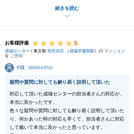
初めてお手伝いさせていただいた頃から営業センター
続きを読む
が変わっておりましたが、またこうしてご連絡をいた
だけます事が何よりの喜びでございます。
また、実際の販売期間には多くのお客様にご内見いた
だき、ご縁あり大切に暮らしてくださるお客様をお連
5
れする事が出来ました。
お客様評価
成城センター
これもひとえにT様とご家族皆様で大切にご所有され
/ 東京都
世田谷区
（
成城学園前駅
）の
マンション
を
ご売却
ていらっしゃった賜物だと存じます。
K様
K様
今後もまた不動産に関してお困りの事があれば東急リ
2025年4月5日
バブルへお声がけいただけますと幸いです。
疑問や質問に対しても解り易く説明して頂いた
末永いお付き合いのほど何卒よろしくお願い申し上げ
ます。
対応して頂いた成城センターの担当者さんの対応が、
本当に良かったです。
色々な疑問や質問に対しても解り易く説明して頂いた
り、何かあった時の対応も早くて、担当者さんに対応
閉じる
して戴いて本当に良かったと思っています。