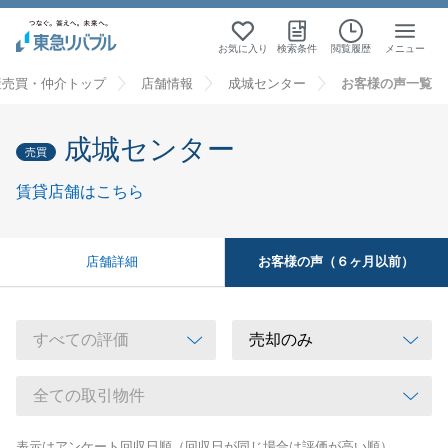
お気に入り
検索条件
閲覧履歴
メニュー
産売買・仲介トップ
店舗情報
成城センター
お客様の声一覧
成城センター
売買
賃貸店舗はこちら
お客様の声（６ヶ月以前）
店舗詳細
表示はアンケート回収日順（回収日が同じ場合は評価が高い順）