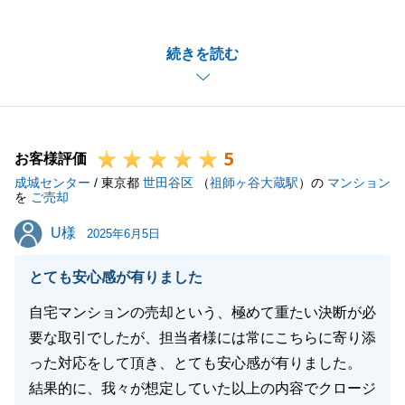
でむかえることができ私も安堵しております。
これをご縁に末永いお付き合いができればと考えてお
続きを読む
ります。
引き続きどうぞよろしくお願いいたします。
5
お客様評価
閉じる
成城センター
/ 東京都
世田谷区
（
祖師ヶ谷大蔵駅
）の
マンション
を
ご売却
U様
U様
2025年6月5日
とても安心感が有りました
自宅マンションの売却という、極めて重たい決断が必
要な取引でしたが、担当者様には常にこちらに寄り添
った対応をして頂き、とても安心感が有りました。
結果的に、我々が想定していた以上の内容でクロージ