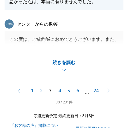
悪かった点は、本当に有りませんでした。
東急リバブル
センターからの返答
この度は、ご成約誠におめでとうございます。また、
弊社をご利用頂き、誠にありがとうございます。
不動産のご売却が初めてということで、丁寧な説明を
続きを読む
心掛けました。
査定価格より高い金額で成約することができ、私も非
常に嬉しく思っております。
また機会がございましたら、ぜひお声がけくださいま
1
2
3
4
5
6
24
前へ
次へ
…
せ。
30 / 231件
毎週更新予定 最終更新日：8月6日
閉じる
『お客様の声』掲載につい