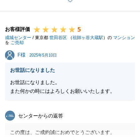
ムーズに進み、O様のご協力あってのものと思ってお
ります。
今後も何かお役に立てることがございましたら、お気
5
軽にご連絡頂ければと存じます。
お客様評価
成城センター
引き続き、どうぞよろしくお願いいたします。
/ 東京都
世田谷区
（
祖師ヶ谷大蔵駅
）の
マンション
を
ご売却
F様
F様
2025年5月10日
閉じる
お世話になりました
お世話になりました。
また何かの時にはよろしくお願いいたします。
東急リバブル
センターからの返答
この度は、ご成約誠におめでとうございます。