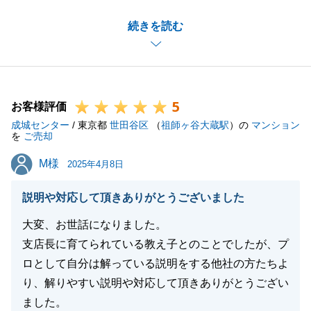
弊社が買主としてご自宅をお取引させて頂きました。
続きを読む
お買い換え先もお手伝いをさせて頂き、弊社のサービ
スをご利用頂いたことでスムーズにお住み替えが出来
ました。
また機会がございましたら、お声がけ頂ければと思い
5
ます。
お客様評価
成城センター
/ 東京都
世田谷区
（
祖師ヶ谷大蔵駅
）の
マンション
を
ご売却
M様
M様
2025年4月8日
閉じる
説明や対応して頂きありがとうございました
大変、お世話になりました。
支店長に育てられている教え子とのことでしたが、プ
ロとして自分は解っている説明をする他社の方たちよ
り、解りやすい説明や対応して頂きありがとうござい
ました。