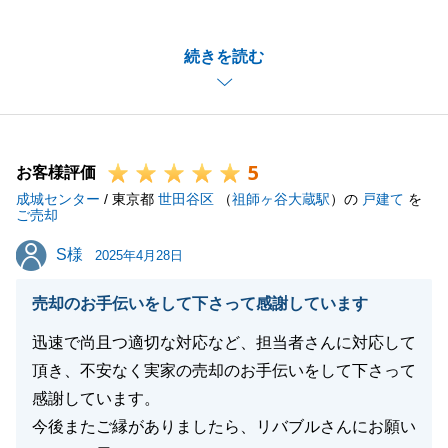
また、弊社をご利用頂き、誠にありがとうございま
す。
続きを読む
遠方にお住いのため、ご売却活動のお打ち合わせは、
オンラインで行わせて頂きました。
月に1度ほど、オンライン上で顔を合わせてお打ち合
わせを行わせて頂いたことで、ご売却活動について、
5
齟齬がなく進めることができました。
お客様評価
成城センター
またご住宅について、お困りごとがございましたら、
/ 東京都
世田谷区
（
祖師ヶ谷大蔵駅
）の
戸建て
を
ご売却
お気軽にお申しつけくださいませ。
S様
S様
2025年4月28日
売却のお手伝いをして下さって感謝しています
閉じる
迅速で尚且つ適切な対応など、担当者さんに対応して
頂き、不安なく実家の売却のお手伝いをして下さって
感謝しています。
今後またご縁がありましたら、リバブルさんにお願い