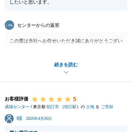
したいと思います。
東急リバブル
センターからの返答
この度は当社へお任せいただき誠にありがとうござい
ます。
必要事項への迅速なご協力をいただけたことで、全て
続きを読む
スムーズに進めることができ感謝しております。
これを機に末永いお付き合いができればと考えており
ますので、どうぞよろしくお願いいたします。
5
お客様評価
成城センター
/ 東京都
狛江市
（
狛江駅
）の
土地
を
ご売却
閉じる
I様
I様
2025年4月26日