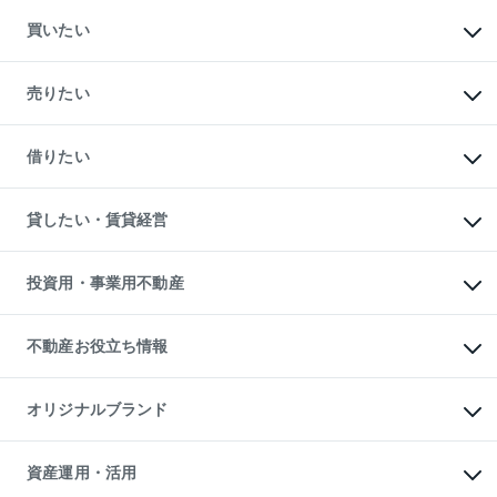
買いたい
マンションの購入
新築・分譲マンションの購入
売りたい
中古マンションの購入
一戸建ての購入
マンションの売却・査定
新築一戸建ての購入
一戸建ての売却・査定
借りたい
中古一戸建ての購入
土地の売却・査定
土地の購入
スピードAI査定
不動産購入の流れ
物件を借りる
不動産売却について
注目キーワード物件特集
オフィス・店舗の賃貸
貸したい・賃貸経営
不動産査定について
購入ガイド
借りるときの流れ
売却サービス
借りるガイド
不動産売却の流れ
無料賃料査定
多言語対応
不動産買換えの流れ
マンション賃料データ
投資用・事業用不動産
売却ガイド
賃貸管理プラン
English
繁体中文
簡体中文
リロケーションについて
投資用不動産
貸すときの流れ
事業用不動産
不動産お役立ち情報
貸すガイド
マンション投資
投資用マンション
不動産AIアドバイザー Tellus Talk
マンション一棟
マンションライブラリー
オリジナルブランド
アパート経営
人気マンションランキング
アパート投資用物件
暮らしに役立つ不動産メディア

収益物件
当社売主リノベーションマンション
「Lnote」
ビル購入（ビル一棟）
一棟リノベーションマンション

資産運用・活用
不動産相場・不動産価格情報
投資用不動産の売却査定
L`GENTE（ルジェンテ）
不動産売却FAQ