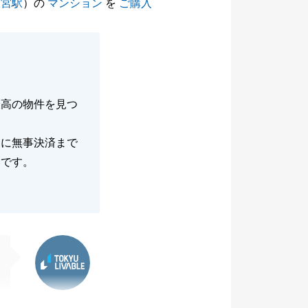
大宮駅
）の
マンション
を
ご購入
最高の物件を見つ
間に無事決済まで
いです。
東急リバブル