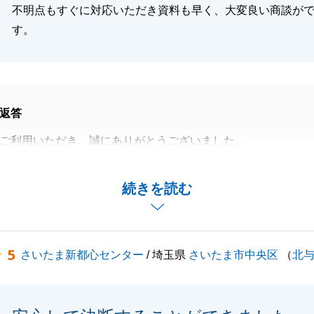
不明点もすぐに対応いただき資料も早く、大変良い商談が
す。
返答
ご利用いただき、誠にありがとうございました。
二度目となりますが、繰り返しご指名いただけたこと、嬉し
続きを読む
方の店舗に異動となってしまい、ご不便をおかけしてしまう
こちらが不安に思っていた点もございましたが、S様がスピ
ていただき、無事、お取引が完了できたこと、大変感謝して
5
さいたま新都心センター
/ 埼玉県
さいたま市中央区
（
北
をお考えの際は是非、お手伝いさせていただきたく存じま