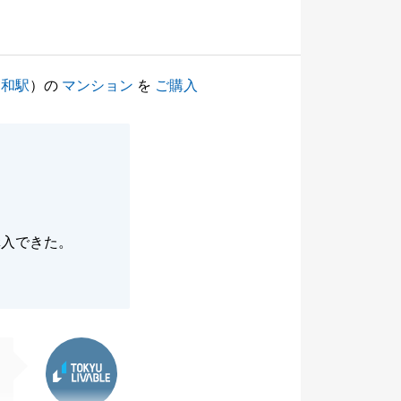
浦和駅
）の
マンション
を
ご購入
購入できた。
東急リバブル