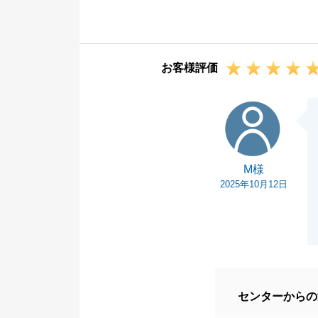
無事、O様にご
ます。
引き続き、ご家
お客様評価
で、今後ともど
M様
M様
2025年10月12日
センターからの