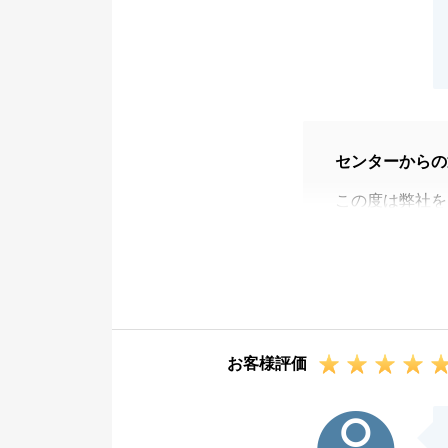
センターからの
この度は弊社を
私からの売買は
く思います。
お住まいから遠
かもしれないと
ーディーに動い
お客様評価
おります。
また不動産売買
S様
す。