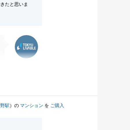
できたと思いま
東急リバブル
与野駅
）の
マンション
を
ご購入