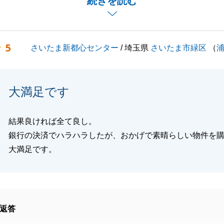
続きを読む
安心してお引渡しを受けていただくことができ、嬉しく思い
族様の不動産購入のお手伝いをさせて頂きたく思いますの
5
さいたま新都心センター
/ 埼玉県
さいたま市緑区
（
うぞよろしくお願いいたします。
大満足です
閉じる
結果良ければ全て良し。
銀行の決済でハラハラしたが、おかげで素晴らしい物件を
大満足です。
返答