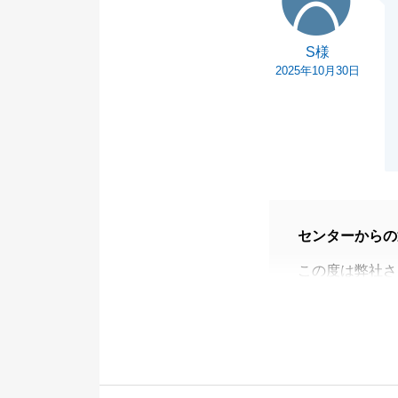
引き続きよろし
S様
2025年10月30日
センターからの
この度は弊社さ
ございました。
不動産購入とい
ができ、とても
今後もまた何か
全力でお手伝い