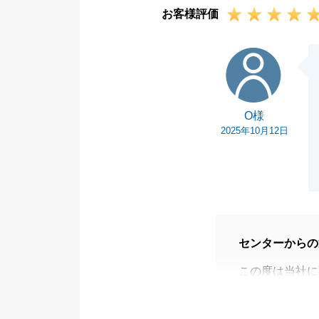
お客様評価
今後とも、何卒
O様
O様
2025年10月12日
センターからの
この度は当社に
ございました。
お引渡し前の室