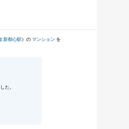
ま新都心駅
）の
マンション
を
ました。