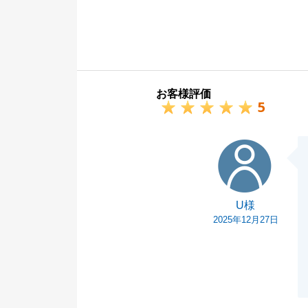
ございました。
当初ご相談頂い
その後ご縁があ
す。（見つけた
今後もまた何か
お客様評価
誠心誠意お手伝
5
今後とも、何卒
U様
U様
2025年12月27日