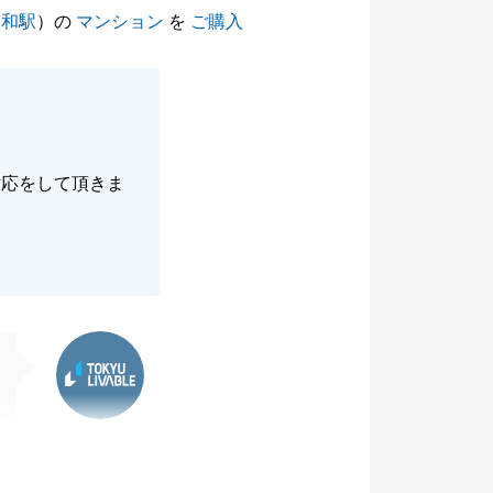
浦和駅
）の
マンション
を
ご購入
対応をして頂きま
東急リバブル