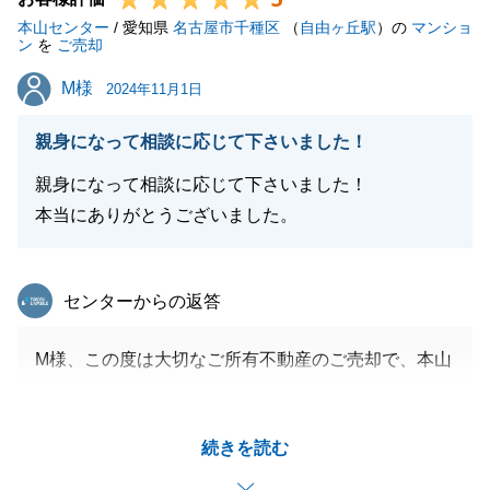
本山センター
/ 愛知県
名古屋市千種区
（
自由ヶ丘駅
）の
マンショ
ン
を
ご売却
M様
M様
2024年11月1日
閉じる
親身になって相談に応じて下さいました！
親身になって相談に応じて下さいました！
本当にありがとうございました。
東急リバブル
センターからの返答
M様、この度は大切なご所有不動産のご売却で、本山
センターをご利用いただき、誠にありがとうございま
した。
続きを読む
またお忙しいところ、アンケートのご回答、ありがと
うございます。