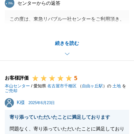
東急リバブル
センターからの返答
この度は、東急リバブル一社センターをご利用頂き、
誠にありがとうございました。
タイトなスケジュールの中、色々と迅速にご対応頂き
続きを読む
まして、ありがとうございました。
今後、不動産に関してお困り事がございましたらお気
軽にお申し付けくださいませ。
引き続きどうぞよろしくお願いいたします。
5
お客様評価
本山センター
/ 愛知県
名古屋市千種区
（
自由ヶ丘駅
）の
土地
を
ご売却
閉じる
K様
K様
2025年6月23日
寄り添っていただいたことに満足しております
問題なく、寄り添っていただいたことに満足しており