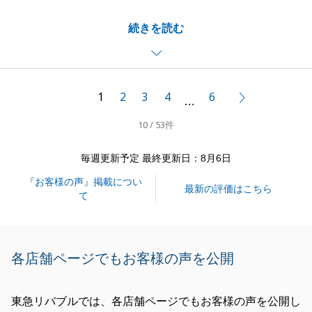
長年所有された大切な不動産でしたが、良い買主様と
続きを読む
もご縁をお繋ぎすることができて嬉しく思います。
今後もまた何かお力になれる事がございましたら、是
非お声がけいただけますと幸いです。
引き続き、どうぞよろしくお願いいたします。
1
2
3
4
6
次へ
…
10 / 53件
閉じる
毎週更新予定 最終更新日：8月6日
『お客様の声』掲載につい
最新の評価はこちら
て
各店舗ページでもお客様の声を公開
東急リバブルでは、各店舗ページでもお客様の声を公開し