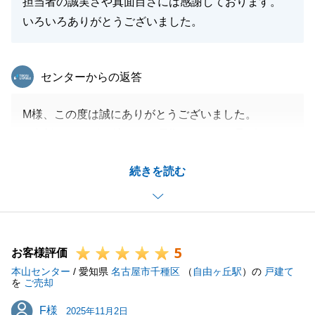
担当者の誠実さや真面目さには感謝しております。
いろいろありがとうございました。
東急リバブル
センターからの返答
M様、この度は誠にありがとうございました。
ご相談からお引き渡しまで長期にわたるお取引でした
が、最後まで担当させていただき、大変光栄に感じて
続きを読む
おります。
お引き渡しまでの間、M様には都度ご協力いただき、
心より感謝申し上げます。
M様のご協力のおかげで、無事にお取引を完了するこ
5
とができました。改めて御礼申し上げます。
お客様評価
本山センター
今後とも弊社へのご愛顧を賜りますよう、何卒よろし
/ 愛知県
名古屋市千種区
（
自由ヶ丘駅
）の
戸建て
を
ご売却
くお願い申し上げます。
F様
F様
2025年11月2日