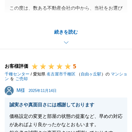
この度は、数ある不動産会社の中から、当社をお選び
いただきありがとうございました。
M様とはこれまでに複数の物件の売買につきご対応さ
続きを読む
せていただきましたが、今回も無事ご満足のいただけ
るお取引となり、非常に嬉しく思います。
もし、また不動産売買につき機会がございましたら、
精一杯お手伝いできればと思いますので今後ともよろ
5
しくお願いいたします。
お客様評価
千種センター
/ 愛知県
名古屋市千種区
（
自由ヶ丘駅
）の
マンショ
ン
を
ご売却
M様
M様
2025年11月14日
閉じる
誠実さや真面目さには感謝しております
価格設定の変更と部屋の状態の提案など、早めの対応
があればより良かったかなとおもいます。