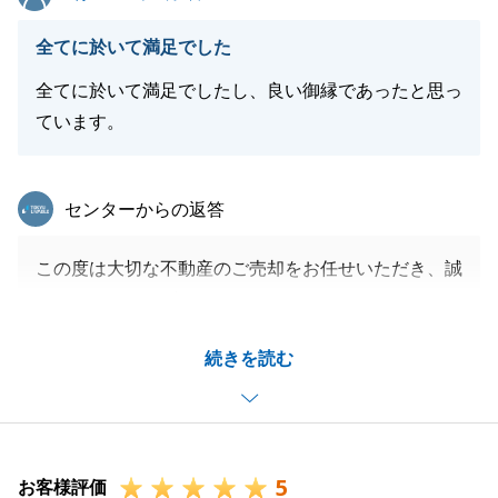
全てに於いて満足でした
閉じる
全てに於いて満足でしたし、良い御縁であったと思っ
ています。
東急リバブル
センターからの返答
この度は大切な不動産のご売却をお任せいただき、誠
にありがとうございます。
大変丁寧にお使いのお住まいでございましたので、よ
続きを読む
り一層気持ちを込めてご紹介させていただきました。
F様の多大なご協力のおかげさまで素敵な買主様に巡
り合うことができました。
急なご訪問を多かったと思いますがいつも快くご対応
5
いただき大変助かりました。
お客様評価