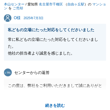
本山センター
新しいお住まいでも素敵な生活を送られることをお祈
/ 愛知県
名古屋市千種区
（
自由ヶ丘駅
）の
マンショ
ン
を
ご売却
りしております。
O様
O様
また何かお力になれることがございましたらいつでも
2025年7月3日
ご相談ください。
私どもの立場にたった対応をしてくださいました
常に私どもの立場にたった対応をしてくださいまし
た。
閉じる
他社の担当者より誠意を感じました。
東急リバブル
センターからの返答
この度は、弊社をご利用いただきまして誠にありがと
うございました。
O様におかれましては、遠方にお住まいで中々動きが
続きを読む
とりにくい中で、諸々のお手続きについてご協力を頂