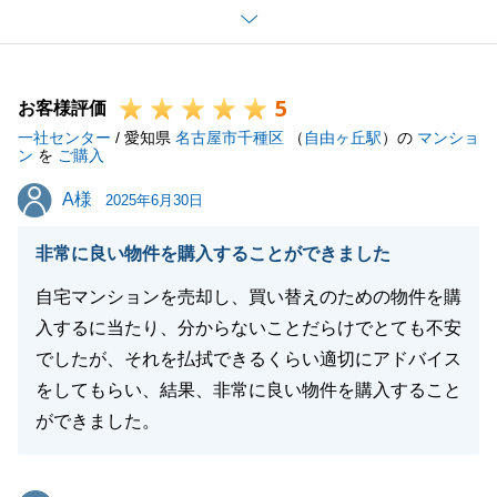
いたこと、誠にありがとうございました。
はじめての売買で、ご不安が多い中で少しでもお力に
なれたことを大変うれしく思います。
5
せっかく頂いたご縁でございますので、今後ともぜひ
お客様評価
一社センター
お力になれればと思っております。
/ 愛知県
名古屋市千種区
（
自由ヶ丘駅
）の
マンショ
ン
を
ご購入
ご不明点ございましたらお気軽にご相談くださいま
A様
A様
せ。
2025年6月30日
引き続きよろしくお願いします。
非常に良い物件を購入することができました
自宅マンションを売却し、買い替えのための物件を購
入するに当たり、分からないことだらけでとても不安
閉じる
でしたが、それを払拭できるくらい適切にアドバイス
をしてもらい、結果、非常に良い物件を購入すること
ができました。