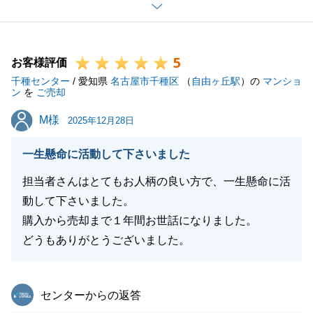
M様にはタイトなスケジュールの中、たくさんのやり
取りをさせていただきましたが、常に親身にご協力を
いただいたことでスムーズにお取引を進めることがで
5
きました。
お客様評価
千種センター
お会いした際にはいつもお仕事のお話や趣味のお話、
/ 愛知県
名古屋市千種区
（
自由ヶ丘駅
）の
マンショ
ン
を
ご売却
また多くの励ましのお言葉をいただき私自身とても思
M様
M様
い出深いお取引となりました。
2025年12月28日
今回のお取引につきましてはこちらでひと段落となり
一生懸命に活動して下さいました
ますが、引き続き不動産に関することでお力になれる
ことがございましたらお気軽にご相談いただきたく存
担当者さんはとてもお人柄の良い方で、一生懸命に活
じます。
動して下さいました。
引き続き何卒よろしくお願いいたします。
購入から売却まで１年間お世話になりました。
どうもありがとうございました。
閉じる
東急リバブル
センターからの返答