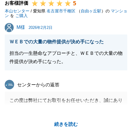
5
お客様評価
本山センター
/ 愛知県
名古屋市千種区
（
自由ヶ丘駅
）の
マンショ
ン
を
ご購入
M様
M様
2026年2月2日
ＷＥＢでの大量の物件提供が決め手になった
担当の一生懸命なアプローチと、ＷＥＢでの大量の物
件提供が決め手になった。
東急リバブル
センターからの返答
この度は弊社にてお取引をお任せいただき、誠にあり
がとうございました。
またこのような過分なお言葉をいただき、感謝申し上
続きを読む
げます。