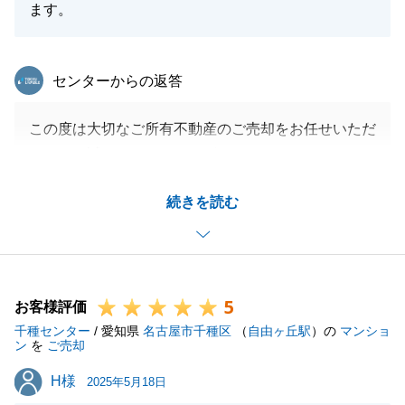
ます。
東急リバブル
センターからの返答
この度は大切なご所有不動産のご売却をお任せいただ
きまして誠にありがとうございます。
お時間はかかってしまいましたが、ご希望に近い条件
続きを読む
でお話を進めることができ、安堵しております。
これもK様の多大なご協力あってのお話でございまし
た。誠にありがとうございます。
確定申告のお手続き等も控えておりますので、何かお
5
困りごとがございましたらいつでもお申しつけくださ
お客様評価
千種センター
い。
/ 愛知県
名古屋市千種区
（
自由ヶ丘駅
）の
マンショ
ン
を
ご売却
今後とも何卒よろしくお願いいたします。
H様
H様
2025年5月18日