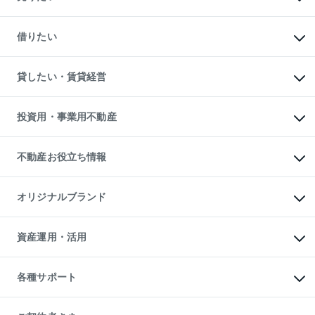
中古マンションの購入
一戸建ての購入
マンションの売却・査定
新築一戸建ての購入
一戸建ての売却・査定
借りたい
中古一戸建ての購入
土地の売却・査定
土地の購入
スピードAI査定
不動産購入の流れ
物件を借りる
不動産売却について
注目キーワード物件特集
オフィス・店舗の賃貸
貸したい・賃貸経営
不動産査定について
購入ガイド
借りるときの流れ
売却サービス
借りるガイド
不動産売却の流れ
無料賃料査定
多言語対応
不動産買換えの流れ
マンション賃料データ
投資用・事業用不動産
売却ガイド
賃貸管理プラン
English
繁体中文
簡体中文
リロケーションについて
投資用不動産
貸すときの流れ
事業用不動産
不動産お役立ち情報
貸すガイド
マンション投資
投資用マンション
不動産AIアドバイザー Tellus Talk
マンション一棟
マンションライブラリー
オリジナルブランド
アパート経営
人気マンションランキング
アパート投資用物件
暮らしに役立つ不動産メディア

収益物件
当社売主リノベーションマンション
「Lnote」
ビル購入（ビル一棟）
一棟リノベーションマンション

資産運用・活用
不動産相場・不動産価格情報
投資用不動産の売却査定
L`GENTE（ルジェンテ）
不動産売却FAQ
事業用不動産の売却査定
区分リノベーションマンション

不動産コラム・ニュース
等価交換事業
海外不動産
Lideas（リディアス）
不動産用語集
不動産M&A
各種サポート
投資用一棟レジデンスWELL

不動産なんでもネット相談室
アセットマネジメント・出資
SQUARE（ウェルスクエア）
住まいの税金
不動産小口投資

シニア向けサポート
物件一括検索（購入＆賃貸）
LEGACIA（レガシア）
相続サポート