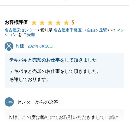
お引渡しまでタイトなスケジュールではございました
が、ご協力いただきまして、ありがとうございまし
5
た。心から御礼申し上げます。
お客様評価
名古屋栄センター
今後も不動産に関するお困りごと等ございましたら、
/ 愛知県
名古屋市千種区
（
自由ヶ丘駅
）の
マン
ション
を
ご売却
お気軽にお声掛けいただけますと幸いです。
N様
N様
この度は本当にありがとうございました。
2024年8月26日
テキパキと売却のお仕事をして頂きました
テキパキと売却のお仕事をして頂きました。
閉じる
感謝しております。
東急リバブル
センターからの返答
N様、この度は弊社にてお取引いただきまして、誠に
ありがとうございました。