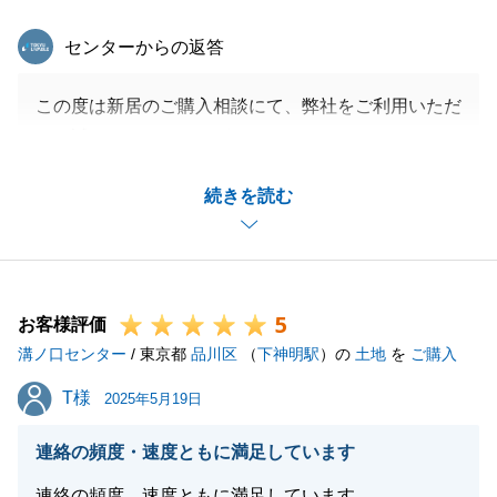
東急リバブル
センターからの返答
この度は新居のご購入相談にて、弊社をご利用いただ
き、誠にありがとうございました。
成約に至るまで物件のご見学はもちろん、ご資金計画
続きを読む
等のお打合せをさせていただき、Ｉ様がご満足いただ
ける物件に巡り合うことができ、大変うれしく思いま
す。
ご新居で何かお困りごとがございましたらいつでもお
5
気軽にご相談くださいませ。
お客様評価
溝ノ口センター
今後ともどうぞよろしくお願い申し上げます。
/ 東京都
品川区
（
下神明駅
）の
土地
を
ご購入
T様
T様
2025年5月19日
閉じる
連絡の頻度・速度ともに満足しています
連絡の頻度、速度ともに満足しています。