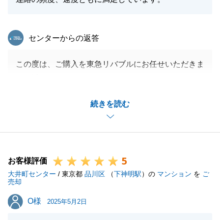
東急リバブル
センターからの返答
この度は、ご購入を東急リバブルにお任せいただきま
して誠にありがとうございました。
お客様の大切な新居のご購入に携われたことを大変光
続きを読む
栄に思います。
建物の完成を私も非常に楽しみにしております。
また何かお力になれることがございましたら、お気軽
にお申しつけくださいませ。
5
引き続きよろしくお願い申し上げます。
お客様評価
大井町センター
/ 東京都
品川区
（
下神明駅
）の
マンション
を
ご
売却
O様
O様
2025年5月2日
閉じる