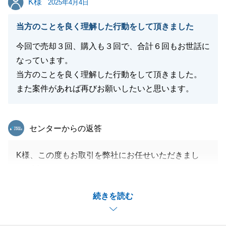
K様
2025年4月4日
閉じる
当方のことを良く理解した行動をして頂きました
今回で売却３回、購入も３回で、合計６回もお世話に
なっています。
当方のことを良く理解した行動をして頂きました。
また案件があれば再びお願いしたいと思います。
東急リバブル
センターからの返答
K様、この度もお取引を弊社にお任せいただきまし
て、誠にありがとうございます。
K様のスムーズなご対応のおかげで無事にお取引を完
続きを読む
了させてことが出来ました。
いつも、いつも、お仕事をいただき本当に嬉しいで
す。