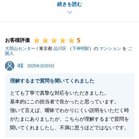
続きを読む
初めてお会いしてから鍵のお引渡しまで、長期間でご
ざいましたが無事に終えることができ大変うれしく感
じております。
多々ご依頼事項があった中で、迅速にご協力いただけ
5
たことで円滑に進行することができました。
お客様評価
大岡山センター
今後とも、ご相談等ございましたら何なりとお申し付
/ 東京都
品川区
（
下神明駅
）の
マンション
を
ご
購入
けくださいませ。
I様
I様
2025年10月6日
理解するまで質問を聞いてくれました
閉じる
とても丁寧で真摯な対応をいただきました。
基本的にこの担当者で良かったと思っています。
強いて言えば、曖昧でわかりにくい説明をいただく時
がたまにありましたが、こちらが理解するまで質問を
聞いてくれましたし、不満に思うほどではないです。