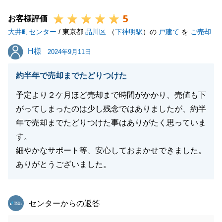
今後も何かお困りのことなどございましたら、お力添
5
えさせていただきたく存じますので、ぜひご相談いた
お客様評価
大井町センター
だけますと幸いでございます。
/ 東京都
品川区
（
下神明駅
）の
戸建て
を
ご売却
今後とも東急リバブルをご愛顧の程、よろしくお願い
H様
H様
2024年9月11日
申し上げます。
約半年で売却までたどりつけた
予定より２ケ月ほど売却まで時間がかかり、売値も下
閉じる
がってしまったのは少し残念ではありましたが、約半
年で売却までたどりつけた事はありがたく思っていま
す。
細やかなサポート等、安心しておまかせできました。
ありがとうございました。
東急リバブル
センターからの返答