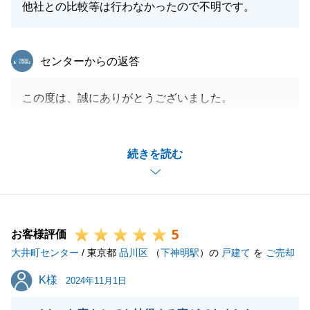
他社との比較等は行わなかったので不明です。
東急リバブル
センターからの返答
この度は、誠にありがとうございました。
N様もお忙しい中、金融機関とうまく連携いただき、
スムーズにお取引きできたこと感謝しております。
続きを読む
無事にお引越しも完了されたと思いますが、近くです
のでまた何かありましたらお気軽にお声がけくださ
い。
今後ともよろしくお願い申し上げます。
5
お客様評価
大井町センター
/ 東京都
品川区
（
下神明駅
）の
戸建て
を
ご売却
閉じる
K様
K様
2024年11月1日