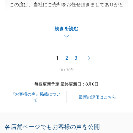
この度は、当社にご売却をお任せ頂きましてありがと
うございました。
測量の件で、近隣の方々との立会いが難航しておりま
続きを読む
したので、本当にお引渡しまで進めるのか心配でした
が、無事、お引渡しまでたどりつけて安心しました。
ご共有者様が遠方にお住まいでしたので、やり取りも
大変だったかと思いますが、ご尽力いただきましてあ
1
2
3
次へ
りがとうございました。
10 / 30件
また何かお手伝い出来ることがございましたらお気軽
にご連絡ください。
毎週更新予定 最終更新日：8月6日
『お客様の声』掲載につい
最新の評価はこちら
て
閉じる
各店舗ページでもお客様の声を公開