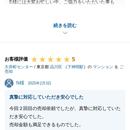
E様には大変お忙しい中、ご協力をいただいた事も
多々あり、感謝しております。
私共を信じていただき、そして最後までお付き合いい
続きを読む
ただきありがとうございました。
また何かありましたら些細な事でもご相談いただけれ
ばと思います。
今後ともよろしくお願い申し上げます。
5
お客様評価
大井町センター
/ 東京都
品川区
（
下神明駅
）の
マンション
を
ご
売却
閉じる
N様
N様
2025年2月3日
真摯に対応していただき安心でした
今回２回目の売却依頼でしたが、真摯に対応していた
だき安心でした。
売却金額も満足できるものでした。