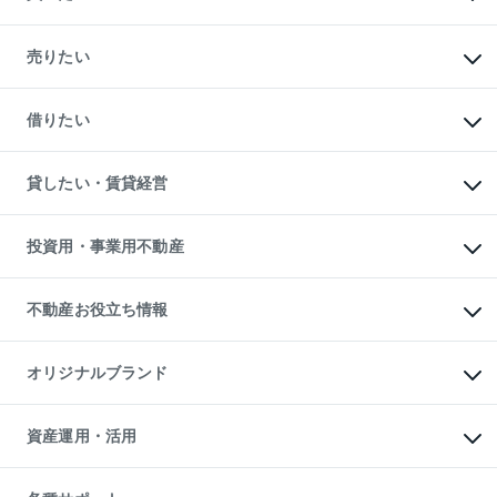
マンションの購入
新築・分譲マンションの購入
売りたい
中古マンションの購入
一戸建ての購入
マンションの売却・査定
新築一戸建ての購入
一戸建ての売却・査定
借りたい
中古一戸建ての購入
土地の売却・査定
土地の購入
スピードAI査定
不動産購入の流れ
物件を借りる
不動産売却について
注目キーワード物件特集
オフィス・店舗の賃貸
貸したい・賃貸経営
不動産査定について
購入ガイド
借りるときの流れ
売却サービス
借りるガイド
不動産売却の流れ
無料賃料査定
多言語対応
不動産買換えの流れ
マンション賃料データ
投資用・事業用不動産
売却ガイド
賃貸管理プラン
English
繁体中文
簡体中文
リロケーションについて
投資用不動産
貸すときの流れ
事業用不動産
不動産お役立ち情報
貸すガイド
マンション投資
投資用マンション
不動産AIアドバイザー Tellus Talk
マンション一棟
マンションライブラリー
オリジナルブランド
アパート経営
人気マンションランキング
アパート投資用物件
暮らしに役立つ不動産メディア

収益物件
当社売主リノベーションマンション
「Lnote」
ビル購入（ビル一棟）
一棟リノベーションマンション

資産運用・活用
不動産相場・不動産価格情報
投資用不動産の売却査定
L`GENTE（ルジェンテ）
不動産売却FAQ
事業用不動産の売却査定
区分リノベーションマンション

不動産コラム・ニュース
等価交換事業
海外不動産
Lideas（リディアス）
不動産用語集
不動産M&A