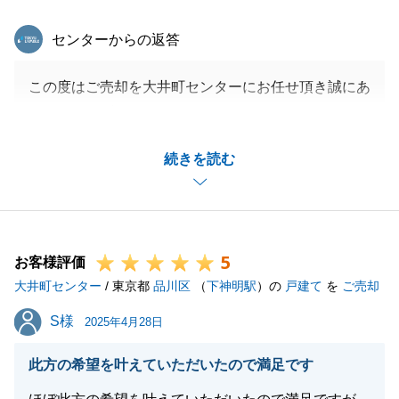
東急リバブル
センターからの返答
この度はご売却を大井町センターにお任せ頂き誠にあ
りがとうございました。
O様とはお電話・ご訪問にて何度もご相談させていた
続きを読む
だき、密に連携を取りながらご売却を進められたと感
じております。
ご負担の多い期間だったかと思いますが、お忙しい
中、お部屋の片づけ・その他手続きのご対応いただき
5
ましてありがとうございます。
お客様評価
大井町センター
お母様の施設入居も含め、ご満足いただける形で完了
/ 東京都
品川区
（
下神明駅
）の
戸建て
を
ご売却
したことをとても嬉しく思います。
S様
S様
2025年4月28日
今後もお住まいの事でお困りな事やご相談されたい事
がございましたらお気軽にご連絡下さい。
此方の希望を叶えていただいたので満足です
引き続き宜しくお願いいたします。