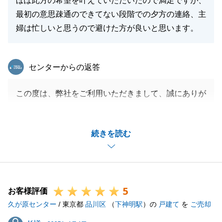
ほぼ此方の希望を叶えていただいたので満足ですが、
最初の意思疎通のできてない段階での夕方の連絡、主
婦は忙しいと思うので避けた方が良いと思います。
閉じる
東急リバブル
センターからの返答
この度は、弊社をご利用いただきまして、誠にありが
とうございます。
ご多用の時に連絡してしまい、大変申し訳ございませ
続きを読む
ん。
反省点を真摯に受け止め、今後ご期待に沿えるよう精
進いたします。
また、不動産のご相談がございましたら、お気軽にお
5
申し付け下さいませ。
お客様評価
久が原センター
/ 東京都
品川区
（
下神明駅
）の
戸建て
を
ご売却
K様