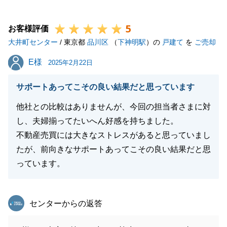
今後とも、東急リバブルのご愛顧のほど、どうぞよろ
5
しくお願い申し上げます。
お客様評価
大井町センター
/ 東京都
品川区
（
下神明駅
）の
戸建て
を
ご売却
E様
E様
2025年2月22日
閉じる
サポートあってこその良い結果だと思っています
他社との比較はありませんが、今回の担当者さまに対
し、夫婦揃ってたいへん好感を持ちました。
不動産売買には大きなストレスがあると思っていまし
たが、前向きなサポートあってこその良い結果だと思
っています。
東急リバブル
センターからの返答