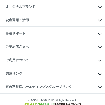
不動産AIアドバイザー Tellus Talk
マンション一棟
マンションライブラリー
オリジナルブランド
アパート経営
人気マンションランキング
アパート投資用物件
暮らしに役立つ不動産メディア

収益物件
当社売主リノベーションマンション
「Lnote」
ビル購入（ビル一棟）
一棟リノベーションマンション

資産運用・活用
不動産相場・不動産価格情報
投資用不動産の売却査定
L`GENTE（ルジェンテ）
不動産売却FAQ
事業用不動産の売却査定
区分リノベーションマンション

不動産コラム・ニュース
等価交換事業
海外不動産
Lideas（リディアス）
不動産用語集
不動産M&A
各種サポート
投資用一棟レジデンスWELL

不動産なんでもネット相談室
アセットマネジメント・出資
SQUARE（ウェルスクエア）
住まいの税金
不動産小口投資

シニア向けサポート
物件一括検索（購入＆賃貸）
LEGACIA（レガシア）
相続サポート
ご契約者さまへ
リフォームサポート
ご契約者さまサポートメニュー
ご紹介・再契約特典
ご利用について
入居者様専用-各種ご案内（賃貸）
東急こすもす会「こすもすWeb」
本人確認に関するお客様へのお願い
金融商品取引について
関連リンク
東急リバブル ソーシャルメディアポリシー
ご意見・お問い合わせ（金融商品取引専用の相談・お問い合わせ窓口）
すまいValue
保険募集におけるプライバシー・ポリシー
これからご結婚される方に東急百貨店のブライダルクラブ
東急不動産ホールディングスグループリンク
ダイレクトメール（郵送物）・Eメールなどの送付停止について
人材サービスのご用命は 東急リバブルスタッフ株式会社まで
宅地建物取引業者の皆様へ
東北の逸品を贈ります 東北すぐれものセレクション
東急不動産
民泊の開業・運営のご相談は「ReINN株式会社」まで
東急コミュニティー
© TOKYU LIVABLE,INC.All Right Reserved.
東急リバブル