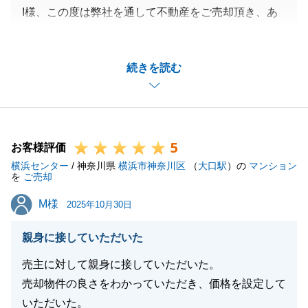
I様、この度は弊社を通して不動産をご売却頂き、あ
りがとうございました。
またお忙しい中、貴重なご意見を頂きまして、重ねて
続きを読む
御礼申し上げます。
定期的にお会いしてお打合せをする機会を頂けました
おかげで、よりタイミングごとに適したご提案をさせ
て頂くことが出来ました。
5
最後、良い結果をお持ちすることが出来て、良かった
お客様評価
横浜センター
です。
/ 神奈川県
横浜市神奈川区
（
大口駅
）の
マンション
を
ご売却
今後も何かお困りごと等ございましたら、お気軽にご
M様
M様
連絡くださいませ。
2025年10月30日
引き続き宜しくお願いいたします。
親身に接していただいた
売主に対して親身に接していただいた。
売却物件の良さをわかっていただき、価格を設定して
閉じる
いただいた。