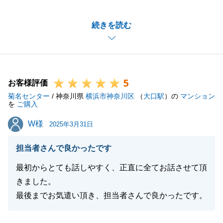
売却の難易度は高い不動産でしたが、全てをご理解い
続きを読む
ただけるお客様を見つける事ができ良かったです。
常にベストを尽くしていきたいと思っていますので、
お褒めの言葉を頂きありがとうございます。
また、不動産のご相談がありましたらお気軽にご相談
5
下さい。
お客様評価
菊名センター
また、お客様のご紹介もお待ちしております。
/ 神奈川県
横浜市神奈川区
（
大口駅
）の
マンション
を
ご購入
引き続きよろしくお願いします。
W様
W様
2025年3月31日
担当者さんで良かったです
閉じる
最初からとても話しやすく、正直に全てお話させて頂
きました。
最後までお気遣い頂き、担当者さんで良かったです。