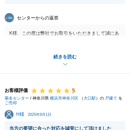
東急リバブル
センターからの返答
K様、この度は弊社でお取引をいただきまして誠にあ
りがとうございました。
_今回のご相談を弊社にいただくまでに多くのご苦労
続きを読む
ががあったことは承知しておりましたので、無事にお
引き渡しを迎えることができ私も非常に嬉しい気持ち
で一杯です。
_改めて多大なるご協力をいただいたK様、K様のご親
5
族に心より御礼申し上げます。
お客様評価
菊名センター
_今後とも何かお困りごとなどございましたら、お気
/ 神奈川県
横浜市神奈川区
（
大口駅
）の
戸建て
を
ご売却
軽にご連絡くださいませ。
H様
H様
_引き続き何卒宜しくお願いいたします。
2025年9月1日
当方の要望に合った対応を誠実にして頂けました