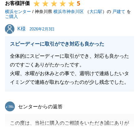
5
お客様評価
横浜センター
/ 神奈川県
横浜市神奈川区
（
大口駅
）の
戸建て
を
ご購入
K様
K様
2026年2月3日
スピーディーに取引ができ対応も良かった
全体的にスピーディーに取引ができ、対応も良かった
のですごくありがたかったです。
火曜、水曜がお休みとの事で、週明けで連絡したいタ
イミングで連絡が取れなかったのが少し残念でした。
東急リバブル
センターからの返答
この度は、当社に購入のご相談をいただき誠にありが
とうございました。