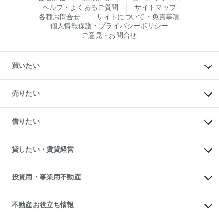
ヘルプ・よくあるご質問
サイトマップ
各種お問合せ
サイトについて・免責事項
個人情報保護・プライバシーポリシー
ご意見・お問合せ
買いたい
マンションの購入
新築・分譲マンションの購入
売りたい
中古マンションの購入
一戸建ての購入
マンションの売却・査定
新築一戸建ての購入
一戸建ての売却・査定
借りたい
中古一戸建ての購入
土地の売却・査定
土地の購入
スピードAI査定
不動産購入の流れ
物件を借りる
不動産売却について
注目キーワード物件特集
オフィス・店舗の賃貸
貸したい・賃貸経営
不動産査定について
購入ガイド
借りるときの流れ
売却サービス
借りるガイド
不動産売却の流れ
無料賃料査定
多言語対応
不動産買換えの流れ
マンション賃料データ
投資用・事業用不動産
売却ガイド
賃貸管理プラン
English
繁体中文
簡体中文
リロケーションについて
投資用不動産
貸すときの流れ
事業用不動産
不動産お役立ち情報
貸すガイド
マンション投資
投資用マンション