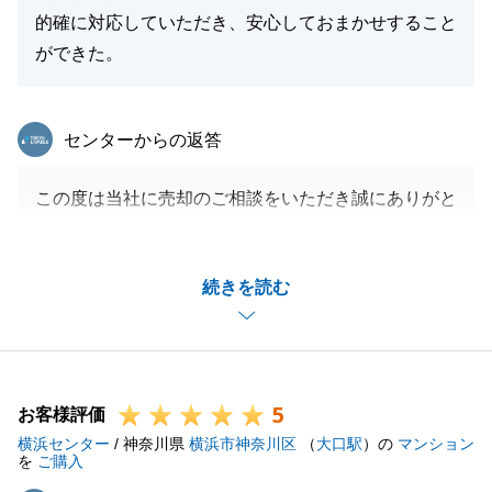
的確に対応していただき、安心しておまかせすること
ができた。
東急リバブル
センターからの返答
この度は当社に売却のご相談をいただき誠にありがと
うございました。
ご相談をいただいてから、販売開始→購入申込→売買
続きを読む
契約→引渡しと、とてもスピーディーだったかと思い
ます。
無事にお取引が完了できたのも、M様に迅速に書類等
の準備にご対応いただけたからです。
5
重ねてお礼申し上げます。
お客様評価
横浜センター
またなにかご相談がございましたら、お気軽にお申し
/ 神奈川県
横浜市神奈川区
（
大口駅
）の
マンション
を
ご購入
付けください。