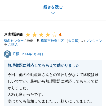
売買契約からお引渡しまでスピード感があったかと存
続きを読む
じますが、書類のご準備等、迅速にご対応いただけた
ことで、無事にお取引を完了することができました。
重ねてお礼申し上げます。
また何かご相談がございましたら、お気軽にご連絡く
4
ださい。
お客様評価
菊名センター
引き続きよろしくお願いいたします。
/ 神奈川県
横浜市神奈川区
（
大口駅
）の
マンション
を
ご購入
F様
F様
2026年1月20日
閉じる
無理難題に対応してもらえて助かりました
今回、他の不動産屋さんとの関わりがなくて比較は難
しいですが、最初から無理難題に対応してもらえて助
かりました。
人柄も良かったです。
妻はとても信頼してましたし、頼りにしてました。