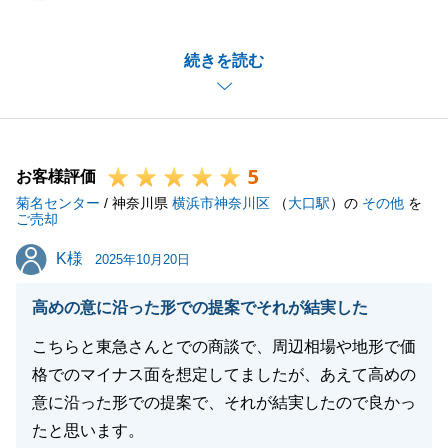
手伝いをさせていただき誠にありがとうございまし
た。
続きを読む
_以前よりエリア限定でマンションをご希望でした
が、ちょうど良いタイミングで条件に該当するマンシ
ョンの新規情報をいただき、すぐにご紹介、売買契約
と進めることが私自身大変嬉しく思います。
5
_今後とも何か不動産でお困りごと等がございました
お客様評価
菊名センター
ら、お気軽にお申し付けください。
/ 神奈川県
横浜市神奈川区
（
大口駅
）の
その他
を
ご売却
_引き続きよろしくお願いいたします。
K様
K様
2025年10月20日
高めの意に沿った形での提案でそれが結実した
閉じる
こちらと東急さんとでの商談で、周辺相場や地形で価
格でのマイナス面を想定してましたが、あえて高めの
意に沿った形での提案で、それが結実したので良かっ
たと思います。