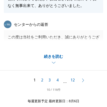
なく無事出来て、ありがとうございました。
東急リバブル
センターからの返答
この度は当社をご利用いただき、誠にありがとうござ
いました。
ご相談からご契約、お引き渡しまで諸手続き等迅速に
続きを読む
ご対応いただき大変助かりました。
今後も何かあれば、お気軽にご相談ください。
よろしくお願い申し上げます。
1
2
3
4
12
次へ
…
10 / 116件
閉じる
毎週更新予定 最終更新日：8月6日