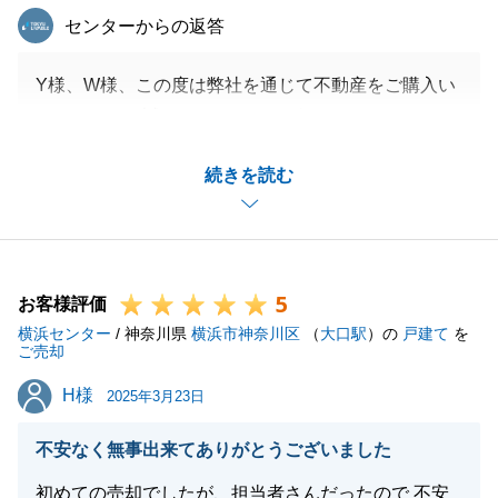
東急リバブル
センターからの返答
Y様、W様、この度は弊社を通じて不動産をご購入い
ただきまして誠にありがとうございました。
遠方からの内覧やリフォームのお打ち合わせなど、ご
続きを読む
負担のある中ご対応いただきまして誠にありがとうご
ざいました。
また、これからリフォーム工事などもあるかと思いま
すので、最後までサポートさせていただければと存じ
5
ます。
お客様評価
横浜センター
/ 神奈川県
横浜市神奈川区
（
大口駅
）の
戸建て
を
ご売却
H様
H様
2025年3月23日
閉じる
不安なく無事出来てありがとうございました
初めての売却でしたが、担当者さんだったので 不安