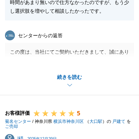
時間があまり無いので仕方なかったのですが、もう少
し選択肢を増やして相談したかったです。
東急リバブル
センターからの返答
この度は、当社にてご契約いただきまして、誠にあり
がとうございます。
タイトなスケジュールではございましたが、無事にご
続きを読む
購入していただくことができ、とても嬉しく思ってお
ります。
また何かご相談等ございましたら、お気軽にお申し付
けください。引き続きどうぞよろしくお願いいたしま
5
す。
お客様評価
菊名センター
/ 神奈川県
横浜市神奈川区
（
大口駅
）の
戸建て
を
ご売却
I様
I様
2025年12月29日