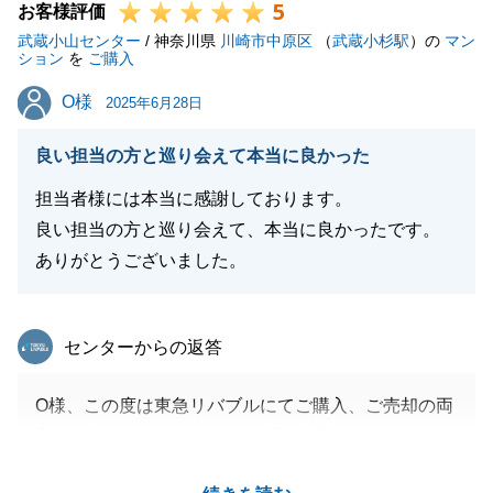
5
お客様評価
武蔵小山センター
/ 神奈川県
川崎市中原区
（
武蔵小杉駅
）の
マン
ション
を
ご購入
O様
O様
2025年6月28日
良い担当の方と巡り会えて本当に良かった
担当者様には本当に感謝しております。
良い担当の方と巡り会えて、本当に良かったです。
ありがとうございました。
東急リバブル
センターからの返答
O様、この度は東急リバブルにてご購入、ご売却の両
方をお任せいただきまして、誠に有難うございます。
ご満足の行くお買換えが実現できたこと大変嬉しく思