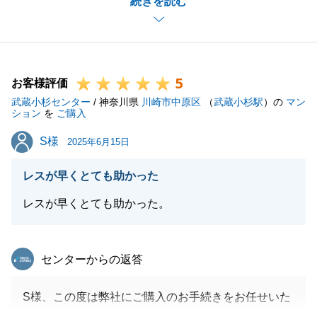
続きを読む
います。
今後もO様の不動産のパートナーとして末永く東急リ
バブルをご愛顧いただけますと幸いです。
どうぞよろしくお願いいたします。
5
お客様評価
武蔵小杉センター
/ 神奈川県
川崎市中原区
（
武蔵小杉駅
）の
マン
ション
を
ご購入
閉じる
S様
S様
2025年6月15日
レスが早くとても助かった
レスが早くとても助かった。
東急リバブル
センターからの返答
S様、この度は弊社にご購入のお手続きをお任せいた
だきまして誠にありがとうございました。