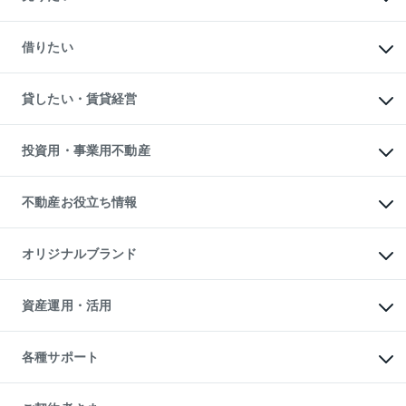
中古マンションの購入
一戸建ての購入
マンションの売却・査定
新築一戸建ての購入
一戸建ての売却・査定
借りたい
中古一戸建ての購入
土地の売却・査定
土地の購入
スピードAI査定
不動産購入の流れ
物件を借りる
不動産売却について
注目キーワード物件特集
オフィス・店舗の賃貸
貸したい・賃貸経営
不動産査定について
購入ガイド
借りるときの流れ
売却サービス
借りるガイド
不動産売却の流れ
無料賃料査定
多言語対応
不動産買換えの流れ
マンション賃料データ
投資用・事業用不動産
売却ガイド
賃貸管理プラン
English
繁体中文
簡体中文
リロケーションについて
投資用不動産
貸すときの流れ
事業用不動産
不動産お役立ち情報
貸すガイド
マンション投資
投資用マンション
不動産AIアドバイザー Tellus Talk
マンション一棟
マンションライブラリー
オリジナルブランド
アパート経営
人気マンションランキング
アパート投資用物件
暮らしに役立つ不動産メディア

収益物件
当社売主リノベーションマンション
「Lnote」
ビル購入（ビル一棟）
一棟リノベーションマンション

資産運用・活用
不動産相場・不動産価格情報
投資用不動産の売却査定
L`GENTE（ルジェンテ）
不動産売却FAQ
事業用不動産の売却査定
区分リノベーションマンション

不動産コラム・ニュース
等価交換事業
海外不動産
Lideas（リディアス）
不動産用語集
不動産M&A
各種サポート
投資用一棟レジデンスWELL

不動産なんでもネット相談室
アセットマネジメント・出資
SQUARE（ウェルスクエア）
住まいの税金
不動産小口投資

シニア向けサポート
物件一括検索（購入＆賃貸）
LEGACIA（レガシア）
相続サポート