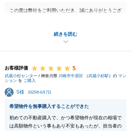
この度は弊社をご利用いただき、誠にありがとうござ
いました。
K様のお探しされている物件のイメージがとても具体
続きを読む
的でしたので、K様に最適な物件をご紹介することが
でき、私も嬉しく思っております。
K様のご希望のスケジュールやリフォームなどのご要
望もいただいておりましたので度々ご連絡させていた
5
だきましたが、K様にいつもすみやかにご対応いただ
お客様評価
武蔵小杉センター
きましたおかげでスムーズに進めることができまし
/ 神奈川県
川崎市中原区
（
武蔵小杉駅
）の
マン
ション
を
ご購入
た。
S様
S様
心より感謝申し上げます。
2025年4月7日
K様の新生活が素晴らしいものとなりますよう、お祈
希望物件を無事購入することができた
り申し上げます。
今後ともどうぞよろしくお願いいたします。
初めての不動産購入で、かつ希望物件が現在の相場で
は高額物件という事もあり不安もあったが、担当者の