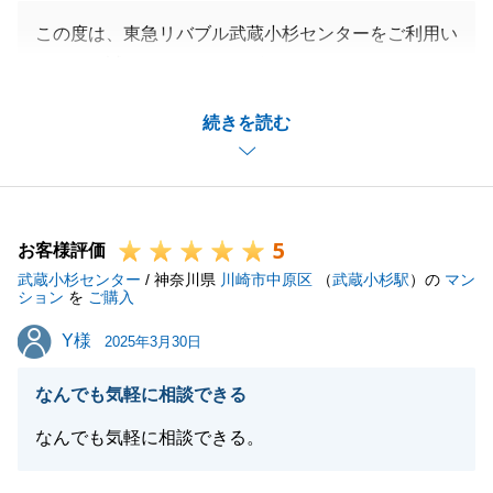
この度は、東急リバブル武蔵小杉センターをご利用い
ただき、誠にありがとうございました。
S様のお住まい探しのお手伝いができたこと、光栄に
続きを読む
思います。
住宅ローンやその他諸々のお手続きに対してのこちら
からのご依頼事項に迅速にご対応いただき、スムーズ
にご決済を迎えることができました。
5
重ねて御礼申し上げます。
お客様評価
武蔵小杉センター
今後も不動産のことでお困りごとがございましたら、
/ 神奈川県
川崎市中原区
（
武蔵小杉駅
）の
マン
ション
を
ご購入
お気軽にお申し付けくださいませ。
Y様
Y様
今後とも、よろしくお願い申し上げます。
2025年3月30日
なんでも気軽に相談できる
なんでも気軽に相談できる。
閉じる