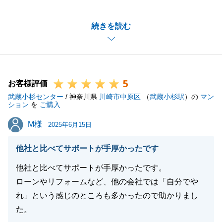
S様にお力添えをいただき無事にお引き渡しまで終え
続きを読む
ることができました。
誠にありがとうございました。
今後とも何かお力になれることがございましたら些細
なことでもお気軽にお申し付けくださいませ。
5
今後とも何卒よろしくお願いいたします。
お客様評価
武蔵小杉センター
/ 神奈川県
川崎市中原区
（
武蔵小杉駅
）の
マン
ション
を
ご購入
M様
M様
2025年6月15日
閉じる
他社と比べてサポートが手厚かったです
他社と比べてサポートが手厚かったです。
ローンやリフォームなど、他の会社では「自分でや
れ」という感じのところも多かったので助かりまし
た。