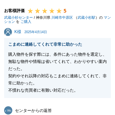
また何かございましたらいつでもお気軽にお申し付け
5
くださいませ。
お客様評価
武蔵小杉センター
引き続きどうぞ宜しくお願いいたします。
/ 神奈川県
川崎市中原区
（
武蔵小杉駅
）の
マン
ション
を
ご購入
K様
K様
2025年4月14日
閉じる
こまめに連絡してくれて非常に助かった
購入物件を探す際には、条件にあった物件を選定し、
無駄な物件や情報は省いてくれて、わかりやすい案内
だった。
契約やそれ以降の対応もこまめに連絡してくれて、非
常に助かった。
不慣れな売買者に有難い対応だった。
東急リバブル
センターからの返答