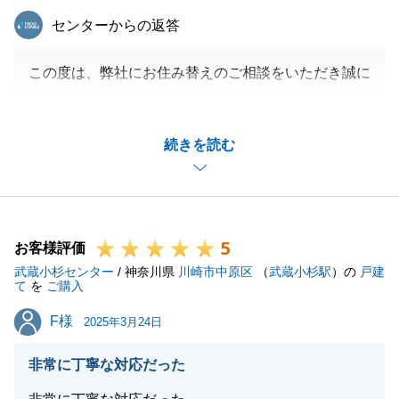
東急リバブル
センターからの返答
この度は、弊社にお住み替えのご相談をいただき誠に
ありがとうございます。
ご契約からお引渡し日まで長い期間となりましたが、
続きを読む
無事にお取引を終えることができ、大変嬉しく思って
おります。
ご売却手続きについても引き続き、よろしくお願い申
し上げます。
5
お客様評価
武蔵小杉センター
/ 神奈川県
川崎市中原区
（
武蔵小杉駅
）の
戸建
て
を
ご購入
閉じる
F様
F様
2025年3月24日
非常に丁寧な対応だった