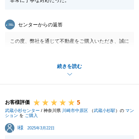
非常に丁寧な対応だった。
東急リバブル
センターからの返答
この度、弊社を通じて不動産をご購入いただき、誠に
ありがとうございました。
F様にも色々とご協力をいただきましたおかげで決済
続きを読む
までスムーズに進めることが出来ました。重ねてお礼
を申し上げます。
引き続き何か不動産でお困りな事がございましたら、
お気軽に仰ってくださいませ。いつでもお力になりま
5
す。
お客様評価
武蔵小杉センター
今後とも何卒よろしくお願いいたします。
/ 神奈川県
川崎市中原区
（
武蔵小杉駅
）の
マン
ション
を
ご購入
I様
I様
2025年3月22日
閉じる