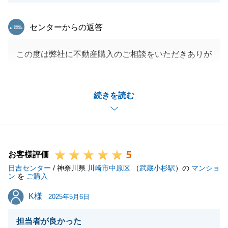
東急リバブル
センターからの返答
この度は弊社に不動産購入のご相談をいただきありが
とうございました。
ご契約からご決済までタイトなスケジュールでした
続きを読む
が、M様のご協力のおかげでスムーズにお取引を進め
ることができました。
M様のご購入のお手伝いができたことを非常に嬉しく
思います。
5
もしまたお力になれることがございましたらお気軽に
お客様評価
日吉センター
ご相談をいただけますと幸いでございます。
/ 神奈川県
川崎市中原区
（
武蔵小杉駅
）の
マンショ
ン
を
ご購入
今後とも何卒よろしくお願いいたします。
K様
K様
2025年5月6日
担当者が良かった
閉じる