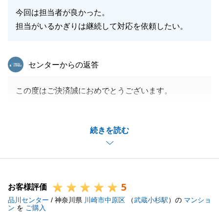
今回は担当者が良かった。
担当がいるかぎりは継続して対応を依頼したい。
東急リバブル
センターからの返答
この度はご決済誠におめでとうございます。
お目にかかってから大変慌ただしいご契約ご決済とな
ってしまいましたが、各所ご準備等ご対応ありがとう
続きを読む
ございました。
是非またご検討の際にはお声がけ頂けますと幸いで
す。
当社へご用命下さりました事、御礼申し上げます。
5
今後ともよろしくお願いいたします。
お客様評価
品川センター
/ 神奈川県
川崎市中原区
（
武蔵小杉駅
）の
マンショ
ン
を
ご購入