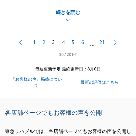
I様のご協力のおかげで無事にお取引を終えることが
続きを読む
できました。
不動産のご相談等ございましたら、いつでもお気軽に
お申し付けくださいませ。
今後ともよろしくお願いいたします。
1
2
3
4
5
6
21
前へ
次へ
…
30 / 201件
閉じる
毎週更新予定 最終更新日：8月6日
『お客様の声』掲載につい
最新の評価はこちら
て
各店舗ページでもお客様の声を公開
東急リバブルでは、各店舗ページでもお客様の声を公開し