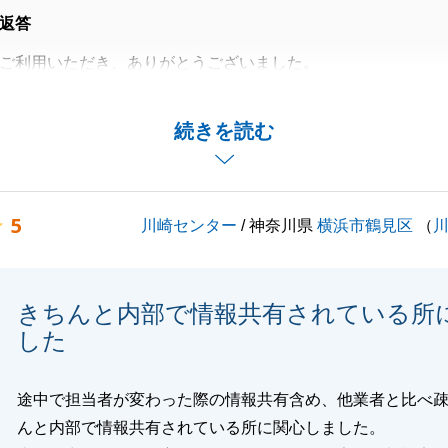
返答
ご利用いただき、ありがとうございました。
てからご契約、ご決済までの各お手続きに関し、迅速にご対
事にお引き渡しまで至りました。
続きを読む
りのことがございましたら、お気軽にお申し付けください。
くお願い申し上げます。
5
川崎センター
/ 神奈川県
横浜市鶴見区
（
閉じる
きちんと内部で情報共有されている所
した
途中で担当者が変わった際の情報共有含め、他業者と比べ
んと内部で情報共有されている所に関心しました。