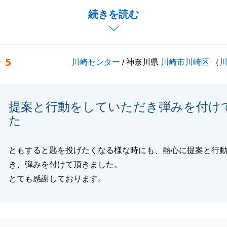
り、改めて購入とご売却をお任せいただけましたこと、大変
続きを読む
。
了となりましたが、また機会がございましたら、お気軽にご
せ。
5
川崎センター
/ 神奈川県
川崎市川崎区
（
いお付き合いのほど、よろしくお願いいたします。
提案と行動をしていただき弾みを付け
閉じる
た
ともすると匙を投げたくなる様な時にも、熱心に提案と行
き、弾みを付けて頂きました。
とても感謝しております。