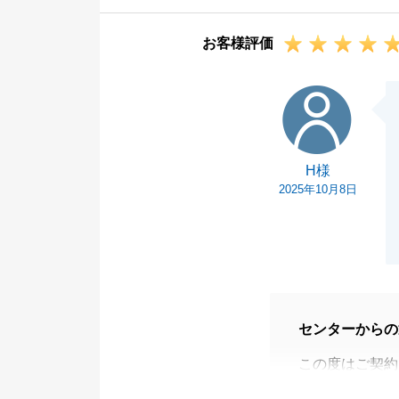
ご対応のおかげ
お客様評価
また機会がござ
今後ともよろし
H様
H様
2025年10月8日
センターからの
この度はご契約
少しでもH様の