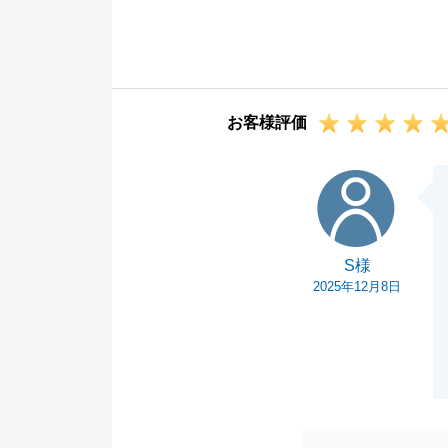
6年前から始ま
嬉しく思います
お取引は全て完
相談くださいま
お客様評価
今後とも、末永
S様
S様
2025年12月8日