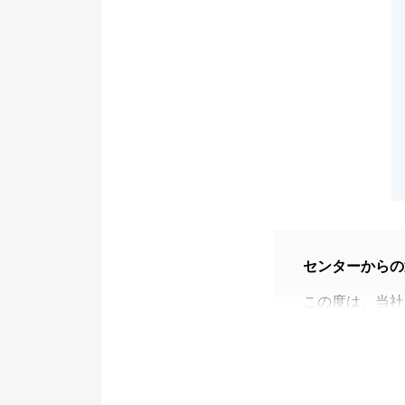
センターからの
この度は、当社
お客様のご売却
また、お褒めの
ご売却時は、ご
くご対応頂き、