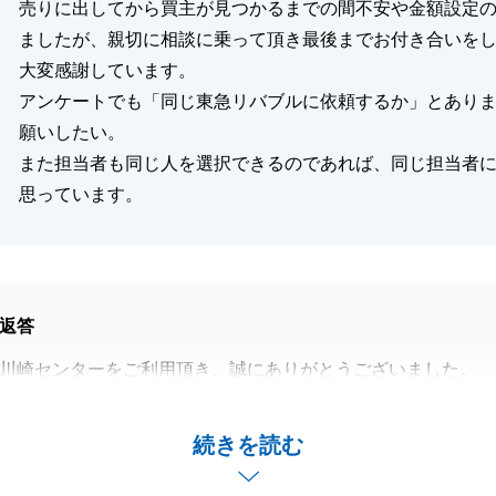
売りに出してから買主が見つかるまでの間不安や金額設定
ましたが、親切に相談に乗って頂き最後までお付き合いを
大変感謝しています。
アンケートでも「同じ東急リバブルに依頼するか」とあり
願いしたい。
また担当者も同じ人を選択できるのであれば、同じ担当者
思っています。
返答
川崎センターをご利用頂き、誠にありがとうございました。
のお手伝いができ、大変嬉しく思います。
言葉を頂き、大変光栄でございます。
続きを読む
内覧の立会や売買契約時や決済時の書類の準備等、いつも快
誠にありがとうございました。