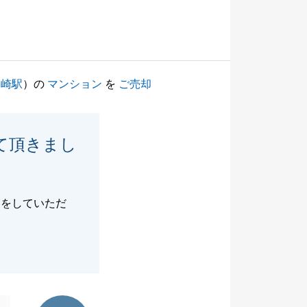
川崎駅
）の
マンション
を
ご売却
て頂きまし
動をしていただ
東急リバブル