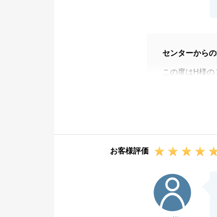
センターからの
この度はH様の
た。
H様ご家族様の
す。
お近くにお伺い
この度はありが
お客様評価
Y様