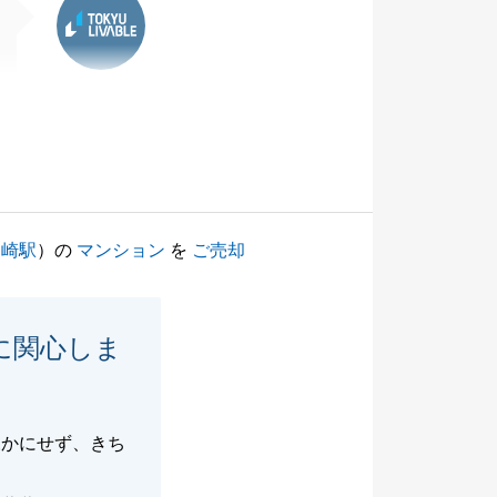
川崎駅
）の
マンション
を
ご売却
に関心しま
疎かにせず、きち