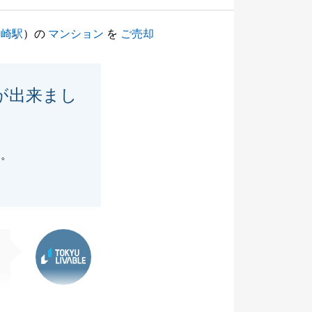
川崎駅
）の
マンション
を
ご売却
が出来まし
た。
東急リバブル