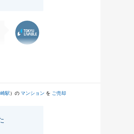
東急リバブル
川崎駅
）の
マンション
を
ご売却
た