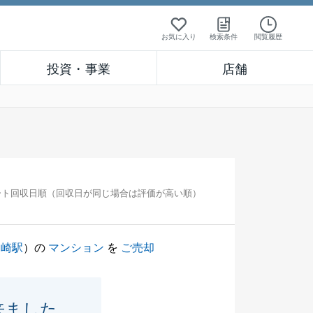
お気に入り
検索条件
閲覧履歴
投資・事業
店舗
ート回収日順（回収日が同じ場合は評価が高い順）
川崎駅
）の
マンション
を
ご売却
来ました