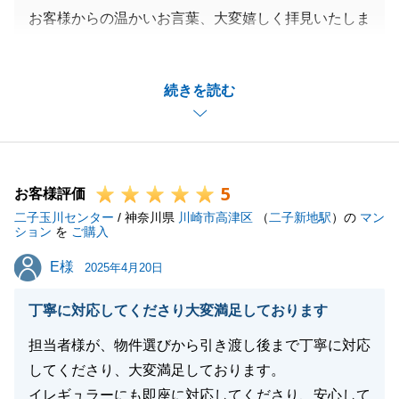
お客様からの温かいお言葉、大変嬉しく拝見いたしま
した。
この度は私どもの仲介サービスをご利用いただき、誠
続きを読む
にありがとうございました。
いただいたお言葉は、私どもにとって何よりの励みで
ございます。
お客様にご満足いただけたこと、そしてそのお気持ち
5
をこうして共有していただけたことに、心より感謝申
お客様評価
二子玉川センター
し上げます。
/ 神奈川県
川崎市高津区
（
二子新地駅
）の
マン
ション
を
ご購入
これからも、お客様にご満足いただけるよう、一層努
E様
E様
力を重ねてまいります。
2025年4月20日
今後とも変わらぬご愛顧を賜りますよう、心よりお願
丁寧に対応してくださり大変満足しております
い申し上げます。
またのご利用を心よりお待ちしております。
担当者様が、物件選びから引き渡し後まで丁寧に対応
この度は、本当にありがとうございました。
してくださり、大変満足しております。
イレギュラーにも即座に対応してくださり、安心して