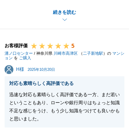
W様のご新居購入をお手伝いできましたことを、心よ
続きを読む
り光栄に感じております。
お子様の事を第一に考えた物件探しで、最終的に最適
な新居をご契約できたこと嬉しく思っております。
今後も何かご不安事ございましたらお気軽にご連絡い
5
ただけますと幸いです。
お客様評価
溝ノ口センター
/ 神奈川県
川崎市高津区
（
二子新地駅
）の
マンシ
ョン
を
ご購入
H様
H様
2025年10月20日
閉じる
対応も素晴らしく高評価である
迅速な対応も素晴らしく高評価である一方、まだ若い
ということもあり、ローンや銀行周りはちょっと知識
不足な感じをうけ、もう少し知識をつけても良いかも
と思いました。