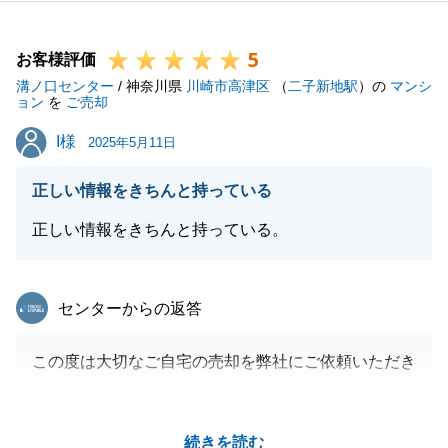
るお取引となりました。
新しい生活でなにかお困りごとがございましたらお気
5
兼ねなくお申し付けください。
お客様評価
溝ノ口センター
このご縁が末永く続きますよう、心より願っておりま
/ 神奈川県
川崎市高津区
（
二子新地駅
）の
マンシ
ョン
を
ご売却
す。
I様
I様
今後ともよろしくお願い申し上げます。
2025年5月11日
正しい情報をきちんと持っている
正しい情報をきちんと持っている。
閉じる
東急リバブル
センターからの返答
この度は大切なご自宅の売却を弊社にご依頼いただき
まして誠にありがとうございました。
お客様のご自宅は東急リバブルの取引シェアが多く、
続きを読む
過去の取引事例が豊富にございました。