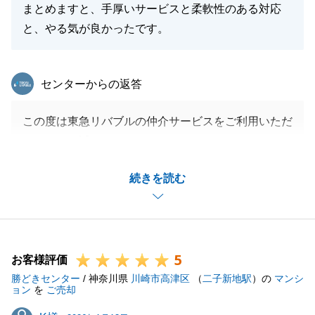
まとめますと、手厚いサービスと柔軟性のある対応
と、やる気が良かったです。
東急リバブル
センターからの返答
この度は東急リバブルの仲介サービスをご利用いただ
きまして、誠にありがとうございます。
大変温かいコメントをいただき、担当をはじめスタッ
続きを読む
フ一同、大きな励みになります。
不動産売却は、単なる条件の合致だけでなく、ご家族
の大切な想いが詰まった決断であると考えておりま
す。他社様が「売れない」と断言する厳しい状況下で
5
も、お母様の切実なご希望を伺い、「どうすればその
お客様評価
勝どきセンター
金額で売れるか」を逆算して、サービスをフル活用し
/ 神奈川県
川崎市高津区
（
二子新地駅
）の
マンシ
ョン
を
ご売却
た戦略を構築いたしました。
K様