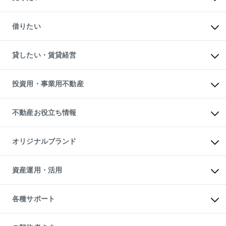
中古マンションの購入
一戸建ての購入
マンションの売却・査定
新築一戸建ての購入
一戸建ての売却・査定
借りたい
中古一戸建ての購入
土地の売却・査定
土地の購入
スピードAI査定
不動産購入の流れ
物件を借りる
不動産売却について
注目キーワード物件特集
オフィス・店舗の賃貸
貸したい・賃貸経営
不動産査定について
購入ガイド
借りるときの流れ
売却サービス
借りるガイド
不動産売却の流れ
無料賃料査定
多言語対応
不動産買換えの流れ
マンション賃料データ
投資用・事業用不動産
売却ガイド
賃貸管理プラン
English
繁体中文
簡体中文
リロケーションについて
投資用不動産
貸すときの流れ
事業用不動産
不動産お役立ち情報
貸すガイド
マンション投資
投資用マンション
不動産AIアドバイザー Tellus Talk
マンション一棟
マンションライブラリー
オリジナルブランド
アパート経営
人気マンションランキング
アパート投資用物件
暮らしに役立つ不動産メディア

収益物件
当社売主リノベーションマンション
「Lnote」
ビル購入（ビル一棟）
一棟リノベーションマンション

資産運用・活用
不動産相場・不動産価格情報
投資用不動産の売却査定
L`GENTE（ルジェンテ）
不動産売却FAQ
事業用不動産の売却査定
区分リノベーションマンション

不動産コラム・ニュース
等価交換事業
海外不動産
Lideas（リディアス）
不動産用語集
不動産M&A
各種サポート
投資用一棟レジデンスWELL

不動産なんでもネット相談室
アセットマネジメント・出資
SQUARE（ウェルスクエア）
住まいの税金
不動産小口投資

シニア向けサポート
物件一括検索（購入＆賃貸）
LEGACIA（レガシア）
相続サポート