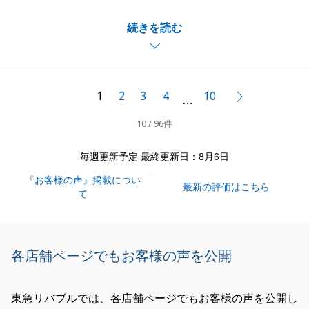
多くの物件をご案内させていただき、最終的にはE様
続きを読む
が納得のいく物件を見つけられましたこと、私自身も
嬉しく思っております。
また、E様のご協力のおかげで、ご決済まで滞りなく
進められましたこと、重ねて御礼申し上げます。
1
2
3
4
10
次へ
…
リフォーム業者の不手際、対応につきましては、ご迷
10 / 96件
惑をおかけしましたことお詫び申し上げます。
今後とも末永くお付き合いのほど何卒よろしくお願い
毎週更新予定 最終更新日：8月6日
いたします。
『お客様の声』掲載につい
最新の評価はこちら
て
閉じる
各店舗ページでもお客様の声を公開
東急リバブルでは、各店舗ページでもお客様の声を公開し