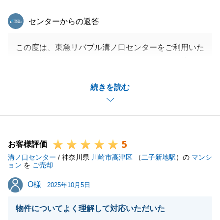
東急リバブル
センターからの返答
この度は、東急リバブル溝ノ口センターをご利用いた
だき、誠にありがとうございました。また、お忙しい
中、貴重なコメントを頂戴しましたこと、心より感謝
続きを読む
申し上げます。
「迅速な対応は素晴らしく、高評価である」とのお褒
めの言葉をいただき、担当者として大変光栄に存じま
す。
5
お客様にとってストレスなく、スピーディーにお取引
お客様評価
溝ノ口センター
を完了できたことは、私どもの目指すサービスの形で
/ 神奈川県
川崎市高津区
（
二子新地駅
）の
マンシ
ョン
を
ご売却
す。
O様
O様
一方、ご指摘いただきました「ローンの手続き等に関
2025年10月5日
する知識不足」につきましては、担当者、そしてセン
物件についてよく理解して対応いただいた
ター全体で真摯に受け止めております。