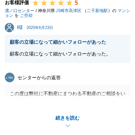
5
に売却できる戦略」を重視いたしました。
お客様評価
今後とも、末永いお付き合いをどうぞよろしくお願い
溝ノ口センター
私の提案した価格設定や販売プランに対して、お客様
/ 神奈川県
川崎市高津区
（
二子新地駅
）の
マンシ
申し上げます。
ョン
を
ご売却
が信頼を寄せてくださったおかげで、スムーズに買主
I様
I様
様とのご縁を結ぶことができました。
2025年6月23日
「物件をよく理解している」とのお言葉は、プロとし
閉じる
顧客の立場になって細かいフォローがあった
て何よりの励みになります。
これからも、お客様一人ひとりのご事情に合わせたベ
顧客の立場になって細かいフォローがあった。
ストな解決策をご提案できるよう努めてまいります。
この度は誠にありがとうございました。
東急リバブル
センターからの返答
生涯の不動産パートナーとして、東急リバブルをよろ
しくお願いします。
この度は弊社に不動産にまつわる不動産のご相談をい
今後も何かお困りごとがございましたら、いつでも東
ただきまして誠にありがとうございました。
急リバブル溝ノ口センターへお声がけください。
ご自宅のご売却から、お買い換え先の物件の内見、購
続きを読む
入のお手続きと大変忙しかったかと存じます。
一連の流れを一緒に経験し、私にとっても思い出に残
閉じる