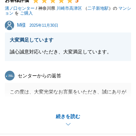
5
お客様評価
溝ノ口センター
K様の新しいご生活がより良いものとなることを心よ
/ 神奈川県
川崎市高津区
（
二子新地駅
）の
マンシ
ョン
を
ご購入
り願っております。
M様
M様
また何かお困り事等ございましたら、いつでもお気軽
2025年11月30日
にご連絡ください。
大変満足しています
今後とも末永くよろしくお願いいたします。
誠心誠意対応いただき、大変満足しています。
閉じる
東急リバブル
センターからの返答
この度は、大変光栄なお言葉をいただき、誠にありが
とうございます。
私たち仲介担当者にとって、「満足」というお言葉を
続きを読む
いただけることが何よりの励みであり、最高の報酬で
す。
お取引の間、お客様が抱えていらっしゃるご不安を一