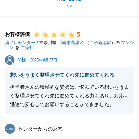
そのため、直近の金額の推移、どのようなお客様が購
入ターゲットなのか、など詳細データを持っていたた
め、より一層の自信を持ってご提案することが出来ま
5
した。
お客様評価
溝ノ口センター
結果として満足いただく事が出来まして私も非常に嬉
/ 神奈川県
川崎市高津区
（
二子新地駅
）の
マンシ
ョン
を
ご売却
しく思います。
M様
M様
今後も不動産の売買時には是非お声掛けください。
2025年4月27日
引き続きよろしくお願いいたします。
想いをうまく整理させてくれ先に進めてくれる
担当者さんの積極的な姿勢は、悩んでいる想いをうま
く整理させてくれ先に進めてくれる力もあり、対応も
閉じる
迅速で安心してお願いすることができました。
東急リバブル
センターからの返答