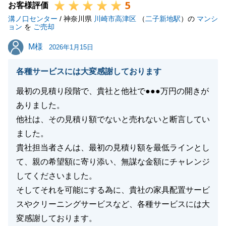
5
お客様評価
溝ノ口センター
/ 神奈川県
川崎市高津区
（
二子新地駅
）の
マンシ
ョン
を
ご売却
M様
M様
2026年1月15日
各種サービスには大変感謝しております
最初の見積り段階で、貴社と他社で●●●万円の開きが
ありました。
他社は、その見積り額でないと売れないと断言してい
ました。
貴社担当者さんは、最初の見積り額を最低ラインとし
て、親の希望額に寄り添い、無謀な金額にチャレンジ
してくださいました。
そしてそれを可能にする為に、貴社の家具配置サービ
スやクリーニングサービスなど、各種サービスには大
変感謝しております。