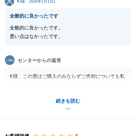
K様
お客様と同じ方向を向き、二人三脚で挑んだ結果が、
2026年1月13日
この度の成約という形になり大変嬉しく思います。
全般的に良かったです
弊社はこれからも、お客様の「成し遂げたいこと」に
NOと言わず、実現のための最善策を提案し続けるパ
全般的に良かったです。
ートナーでありたいと願っております。この度は素敵
悪い点はなかったです。
なご縁をありがとうございました。
今後も東急リバブルをよろしくお願い申し上げます。
東急リバブル
センターからの返答
K様、この度はご購入のみならずご売却についても私
閉じる
にお任せいただき誠にありがとうございました。
当センターのメインエリアからは離れたエリアの物件
続きを読む
でしたが、私を信じてお任せいただいたことに改めて
心より感謝申し上げます。
初めてお会いさせていただいてから約半年間の期間で
したが、いつどんな時も快くご対応いただき、私とし
ても大変助かりました。