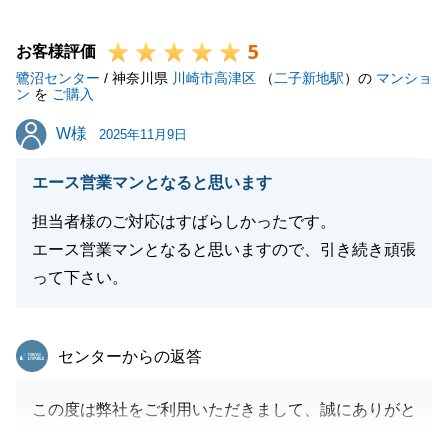
つずつ解消し、安心してお任せいただけるよう努めて
5
まいりました。その結果、このような身に余る評価を
お客様評価
鷺沼センター
いただけたことを大変嬉しく思います。
/ 神奈川県
川崎市高津区
（
二子新地駅
）の
マンショ
ン
を
ご購入
今後も東急リバブル溝ノ口センターの担当として、一
W様
W様
人ひとりのお客様に寄り添った誠実なサポートを徹底
2025年11月9日
してまいります。不動産のことで何かございました
エース営業マンとなると思います
ら、いつでもお気軽にご相談ください。
今後とも東急リバブルをよろしくお願いします。
担当者様のご対応はすばらしかったです。
エース営業マンとなると思いますので、引き続き頑張
って下さい。
閉じる
東急リバブル
センターからの返答
この度は弊社をご利用いただきまして、誠にありがと
うございました。