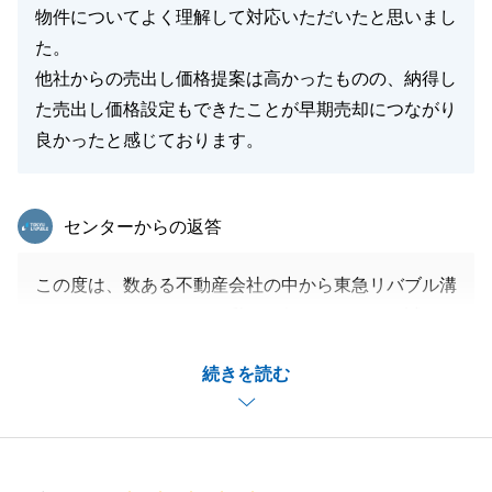
不動産仲介担当者が若手であっても、お客様にご不安
物件についてよく理解して対応いただいたと思いまし
を与えることがあってはなりません。
た。
東急リバブル溝ノ口センターでは、若手担当者であっ
他社からの売出し価格提案は高かったものの、納得し
ても、ベテランの責任者が必ずバックアップする体制
た売出し価格設定もできたことが早期売却につながり
を取っております。
良かったと感じております。
特に専門知識を要する「ローン」「税金」について
は、センター全体、さらには専門部署と連携し、お客
東急リバブル
センターからの返答
様に最も正確で最適な情報を提供することをお約束し
ます。
この度は、数ある不動産会社の中から東急リバブル溝
私たちは、お客様からの率直なご意見を「成長の栄
ノ口センターに、そして私にお任せいただき、誠にあ
養」として取り込み、日々進化し続けるチームです。
りがとうございました。
「今回の取引で終わり」ではなく、「次の取引もお願
続きを読む
_また、身に余る評価をいただき大変光栄です。温か
いしたい」と思っていただける関係性を築くことこそ
いコメントをいただき、心より感謝申し上げます。
が、私たちの最大の目標です。
_今回のお取引では、単に「高く売り出す」ことだけ
お客様の大切な資産に関するご相談は、私たち東急リ
ではなく、市場の動きを見極めた「確実に、かつ早期
バブル溝ノ口センターへ、ぜひお任せください。