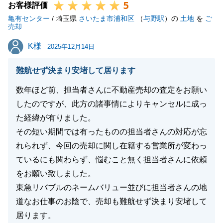
5
お客様評価
亀有センター
/ 埼玉県
さいたま市浦和区
（
与野駅
）の
土地
を
ご
売却
K様
K様
2025年12月14日
難航せず決まり安堵して居ります
数年ほど前、担当者さんに不動産売却の査定をお願い
したのですが、此方の諸事情によりキャンセルに成っ
た経緯が有りました。
その短い期間では有ったものの担当者さんの対応が忘
れられず、今回の売却に関し在籍する営業所が変わっ
ているにも関わらず、悩むこと無く担当者さんに依頼
をお願い致しました。
東急リバブルのネームバリュー並びに担当者さんの地
道なお仕事のお陰で、売却も難航せず決まり安堵して
居ります。