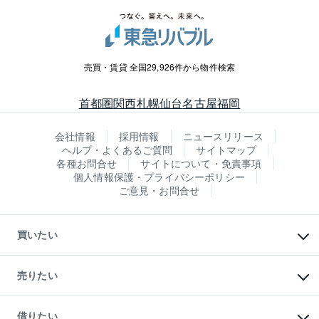
売買・賃貸 全国29,926件から物件検索
首都圏
関西
札幌
仙台
名古屋
福岡
会社情報
採用情報
ニュースリリース
ヘルプ・よくあるご質問
サイトマップ
各種お問合せ
サイトについて・免責事項
個人情報保護・プライバシーポリシー
ご意見・お問合せ
買いたい
マンションの購入
新築・分譲マンションの購入
売りたい
中古マンションの購入
一戸建ての購入
マンションの売却・査定
新築一戸建ての購入
一戸建ての売却・査定
借りたい
中古一戸建ての購入