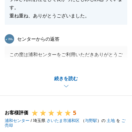
す。
重ね重ね、ありがとうございました。
東急リバブル
センターからの返答
この度は浦和センターをご利用いただきありがとうご
ざいます。
売主様のご希望価格でご売却のお手伝いが出来ました
続きを読む
こと、大変光栄でございます。
契約直前にマイナス要素が分り価格の交渉が入りまし
たことについてお詫び申し上げます。
契約後、確定申告前に当社の無料税務相談をご利用い
5
ただきありがとうございました。
お客様評価
浦和センター
引き続き不動産のご相談がございましたら、お気軽に
/ 埼玉県
さいたま市浦和区
（
与野駅
）の
土地
を
ご
売却
お声掛けいただければ幸甚でございます。