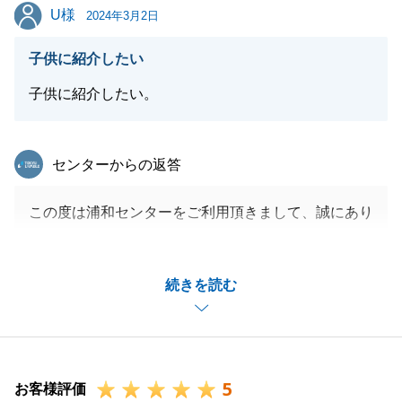
U様
U様
お褒めのお言葉を励みに、今後も精進して参りますの
2024年3月2日
で、よろしくお願い申し上げます。
子供に紹介したい
子供に紹介したい。
閉じる
東急リバブル
センターからの返答
この度は浦和センターをご利用頂きまして、誠にあり
がとうございました。
U様のご協力もあり、無事にお取引が終わりましたこ
続きを読む
と、改めて感謝申し上げます。
またご子息様を紹介したいとの事で、とても光栄でご
ざいます。
お手伝いできるタイミングが来ましたら、ぜひお声が
5
けして頂けると幸いです。
お客様評価