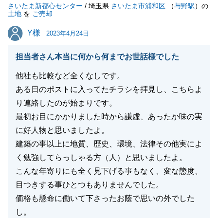
さいたま新都心センター
今後とも、何卒宜しくお願い申し上げます。
/ 埼玉県
さいたま市浦和区
（
与野駅
）の
土地
を
ご売却
Y様
Y様
2023年4月24日
閉じる
担当者さん本当に何から何までお世話様でした
他社も比較など全くなしです。
ある日のポストに入ってたチラシを拝見し、こちらよ
り連絡したのが始まりです。
最初お目にかかりました時から謙虚、あったか味の実
に好人物と思いましたよ。
建築の事以上に地質、歴史、環境、法律その他実によ
く勉強してらっしゃる方（人）と思いましたよ。
こんな年寄りにも全く見下げる事もなく、変な態度、
目つきする事ひとつもありませんでした。
価格も懸命に働いて下さったお蔭で思いの外でした
し。