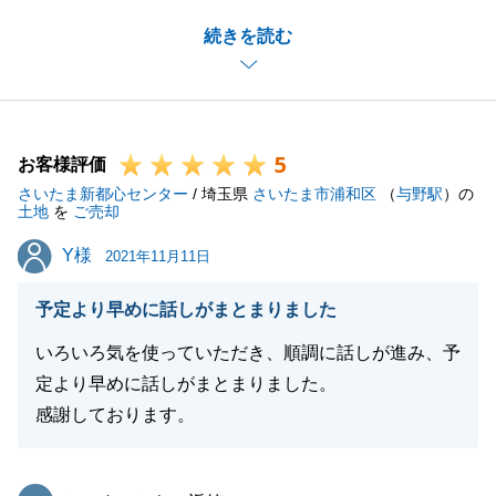
た事に大変嬉しく思っております。
続きを読む
また、ご訪問させて頂く度に、美味しいお茶菓子を頂
き本当に有難うございます。
是非、またご機会があれば何なりとご相談下さい。
今後とも宜しくお願い致します。
5
お客様評価
さいたま新都心センター
/ 埼玉県
さいたま市浦和区
（
与野駅
）の
土地
を
ご売却
閉じる
Y様
Y様
2021年11月11日
予定より早めに話しがまとまりました
いろいろ気を使っていただき、順調に話しが進み、予
定より早めに話しがまとまりました。
感謝しております。
東急リバブル