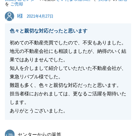
を
ご売却
Ｔ様および買主様にも、譲歩して頂く要素がございま
I様
I様
したが、寛大なご対応を頂きまして、誠にありがとう
2021年4月27日
ございました。
色々と親切な対応だったと思います
問題解消のやり取りで幾度となくご連絡をさせて頂
き、諦めずに案を出して行けたことで解決できたと思
初めての不動産売買でしたので、不安もありました。
っております。
地元の不動産会社にも相談しましたが、納得のいく結
お時間を要してしまい大変恐縮ですが、お引渡しを迎
果ではありませんでした。
えられて嬉しく思います。
知人を介しまして紹介していただいた不動産会社が、
遠方にお住まいですが、又、お手伝いができることが
東急リバブル様でした。
ございましたら、是非お声がけ下さい。今後とも宜し
難題も多く、色々と親切な対応だったと思います。
くお願い申し上げます。
担当者様におかれましては、更なるご活躍を期待いた
します。
ありがとうございました。
閉じる
東急リバブル
センターからの返答