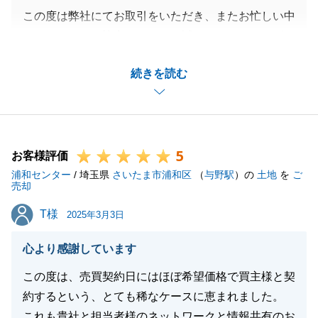
この度は弊社にてお取引をいただき、またお忙しい中
アンケートにご協力いただき、誠にありがとうござい
ました。
続きを読む
ご指摘いただきました件、M様には色々とご不便とお
手間をおかけして申し訳ございませんでした。
今後はより密に関係各所との連携を取り、お客様がご
不安にならないような段取りを心がけてまいります。
5
また何かご相談等お力になれることがございましたら
お客様評価
浦和センター
是非ご連絡を頂戴できれば幸いです。
/ 埼玉県
さいたま市浦和区
（
与野駅
）の
土地
を
ご
売却
ご家族皆様のご健康とご多幸をお祈り申し上げます。
T様
T様
2025年3月3日
心より感謝しています
閉じる
この度は、売買契約日にはほぼ希望価格で買主様と契
約するという、とても稀なケースに恵まれました。
これも貴社と担当者様のネットワークと情報共有のお