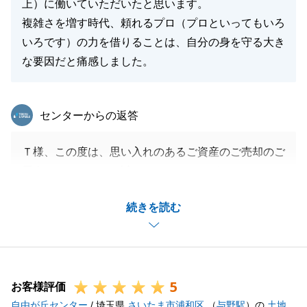
上）に働いていただいたと思います。
複雑さを増す時代、頼れるプロ（プロといってもいろ
いろです）の力を借りることは、自分の身を守る大き
な要因だと痛感しました。
東急リバブル
センターからの返答
Ｔ様、この度は、思い入れのあるご資産のご売却のご
用命を頂きまして、誠にありがとうございました。
又、大変ありがたいお言葉を頂きまして感謝申し上げ
続きを読む
ます。
今回、買主様より大変良いご縁を頂く事ができました
が、お引渡しまでの作業の中で不可抗力の問題が起こ
り、Ｔ様、Ｔ様ご親族、および買主様にご心配をお掛
5
けいたしましたが、関係者皆様のお力添えを頂き、当
お客様評価
自由が丘センター
方にてできることの全てに尽力させて頂きました。
/ 埼玉県
さいたま市浦和区
（
与野駅
）の
土地