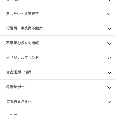
土地の売却・査定
土地の購入
スピードAI査定
不動産購入の流れ
物件を借りる
不動産売却について
注目キーワード物件特集
オフィス・店舗の賃貸
貸したい・賃貸経営
不動産査定について
購入ガイド
借りるときの流れ
売却サービス
借りるガイド
不動産売却の流れ
無料賃料査定
多言語対応
不動産買換えの流れ
マンション賃料データ
投資用・事業用不動産
売却ガイド
賃貸管理プラン
English
繁体中文
簡体中文
リロケーションについて
投資用不動産
貸すときの流れ
事業用不動産
不動産お役立ち情報
貸すガイド
マンション投資
投資用マンション
不動産AIアドバイザー Tellus Talk
マンション一棟
マンションライブラリー
オリジナルブランド
アパート経営
人気マンションランキング
アパート投資用物件
暮らしに役立つ不動産メディア

収益物件
当社売主リノベーションマンション
「Lnote」
ビル購入（ビル一棟）
一棟リノベーションマンション

資産運用・活用
不動産相場・不動産価格情報
投資用不動産の売却査定
L`GENTE（ルジェンテ）
不動産売却FAQ
事業用不動産の売却査定
区分リノベーションマンション

不動産コラム・ニュース
等価交換事業
海外不動産
Lideas（リディアス）
不動産用語集
不動産M&A
各種サポート
投資用一棟レジデンスWELL

不動産なんでもネット相談室
アセットマネジメント・出資
SQUARE（ウェルスクエア）
住まいの税金
不動産小口投資

シニア向けサポート
物件一括検索（購入＆賃貸）
LEGACIA（レガシア）
相続サポート
ご契約者さまへ
リフォームサポート
ご契約者さまサポートメニュー
ご紹介・再契約特典