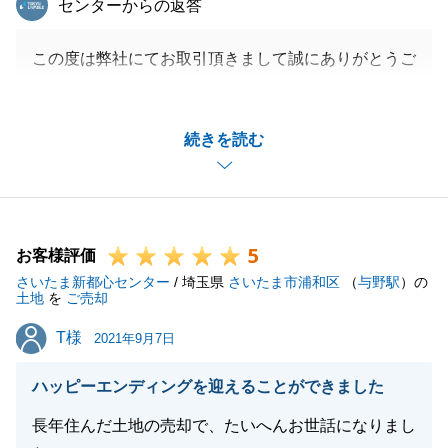
センターからの返答
この度は弊社にてお取引頂きまして誠にありがとうご
ざいました。
非常に思入れのある、離れがたいご資産のご売却でご
続きを読む
ざいましたが、無事お引渡しまで至ることができ、私
もほっとしております。
今回無事にお取引を終えることができましたのでは、
ご売却開始から常に迅速にご対応下さったY様のおか
5
げでございます。
お客様評価
さいたま新都心センター
また何かお手伝いできることがございましたら、お気
/ 埼玉県
さいたま市浦和区
（
与野駅
）の
土地
を
ご売却
軽にご相談下さい。
T様
T様
引き続き、よろしくお願い致します。
2021年9月7日
ハッピーエンディングを迎えることができました
長年住んだ土地の売却で、たいへんお世話になりまし
閉じる