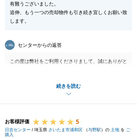
有難うございました。
追伸、もう一つの売却物件も引き続き宜しくお願い致
します。
東急リバブル
センターからの返答
この度は弊社をご利用くださりまして、誠にありがと
うございました。
微力ながら、K様のお役に立つことができまして大変
続きを読む
光栄に思っております。
ご契約からはあっという間でございましたが、ご契約
までの相続登記やお荷物の整理など、迅速にお手続き
を進めていただき大変感謝しております。
5
現在進行中の物件につきましても、全力でサポートさ
お客様評価
日吉センター
せていただきます。
/ 埼玉県
さいたま市浦和区
（
与野駅
）の
土地
を
ご
購入