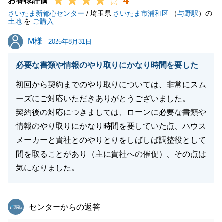
4
お客様評価
さいたま新都心センター
/ 埼玉県
さいたま市浦和区
（
与野駅
）の
土地
を
ご購入
閉じる
M様
M様
2025年8月31日
必要な書類や情報のやり取りにかなり時間を要した
初回から契約までのやり取りについては、非常にスム
ーズにご対応いただきありがとうございました。
契約後の対応につきましては、ローンに必要な書類や
情報のやり取りにかなり時間を要していた点、ハウス
メーカーと貴社とのやりとりをしばしば調整役として
間を取ることがあり（主に貴社への催促）、その点は
気になりました。
東急リバブル
センターからの返答