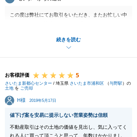
この度は弊社にてお取引をいただき、またお忙しい中
アンケートにご協力いただき、誠にありがとうござい
ました。
続きを読む
お取引に関しまして、お仕事で大変お忙しい中、Ｉ様
のご協力をいただいたからこそ、ご成約に至ることが
出来ました。
今後は、ご指摘いただいたことを意識し、お客様に喜
5
んでいただけるようなお取引を目指していきたいと思
お客様評価
さいたま新都心センター
います。
/ 埼玉県
さいたま市浦和区
（
与野駅
）の
土地
を
ご売却
お忙しいところ、貴重なご意見をいただき、誠にあり
H様
H様
がとうございました。今後とも宜しくお願い致しま
2019年5月17日
す。
値下げ案を安易に提示しない営業姿勢は信頼
不動産取引はその土地の価値を見出し、気に入ってく
れる人に買って頂こうと思って、年数はかかりまし
閉じる