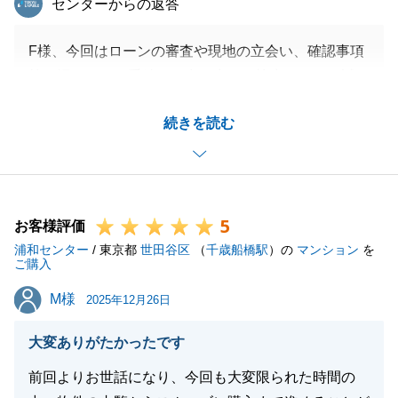
センターからの返答
F様、今回はローンの審査や現地の立会い、確認事項
等、慣れないお手続きが多い中、ご協力いただき誠に
ありがとうございました。
続きを読む
今後、今回ご購入いただいたお宅にてご家族皆様の新
生活がより良いものとなるようお祈りしております。
またお困りごとがございましたらご連絡いただけます
と幸いです。
5
お客様評価
浦和センター
/ 東京都
世田谷区
（
千歳船橋駅
）の
マンション
を
ご購入
閉じる
M様
M様
2025年12月26日
大変ありがたかったです
前回よりお世話になり、今回も大変限られた時間の