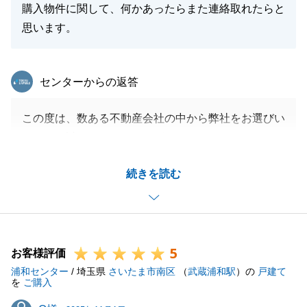
購入物件に関して、何かあったらまた連絡取れたらと
思います。
東急リバブル
センターからの返答
この度は、数ある不動産会社の中から弊社をお選びい
ただき、誠にありがとうございました。
初めてのご購入という大切な機会に携わらせていただ
続きを読む
き、ご不安やご不明点も多かったかと存じますが、F
様にとってご満足頂けるお取引でありました幸いで
す。
温かいお言葉を頂戴し、大変励みになっております。
5
今後も、購入された物件のことでお困りごとやご相談
お客様評価
浦和センター
等がございましたら、いつでもお気軽にご連絡くださ
/ 埼玉県
さいたま市南区
（
武蔵浦和駅
）の
戸建て
を
ご購入
い。
O様