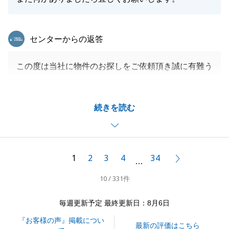
東急リバブル
センターからの返答
この度は当社に物件のお探しをご依頼頂き誠に有難う
ございました。
_ご契約日からお引渡し日までタイトな日程の中、M
続きを読む
様がお仕事の合間を縫ってご協力を頂き、私自身も大
変助かった部分もございましたので、本当に感謝申し
上げます。
_今後も購入されたお部屋の事で何かありましたら、
1
2
3
4
34
次へ
…
お気軽にご相談下さいませ。
10 / 331件
_これからも末永くお付き合いを頂けますと幸いです
ので、引き続きどうぞ宜しくお願いいたします。
毎週更新予定 最終更新日：8月6日
『お客様の声』掲載につい
最新の評価はこちら