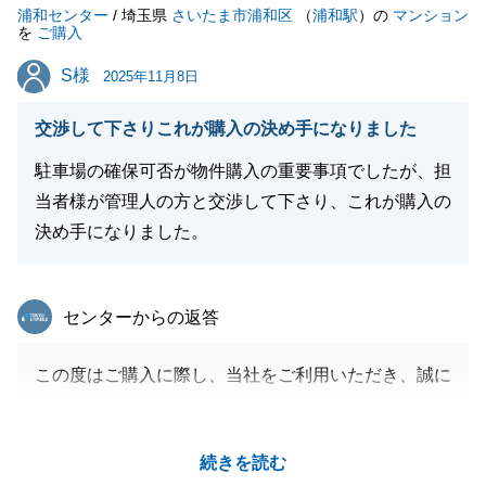
浦和センター
/ 埼玉県
さいたま市浦和区
（
浦和駅
）の
マンション
を
ご購入
S様
S様
2025年11月8日
閉じる
交渉して下さりこれが購入の決め手になりました
駐車場の確保可否が物件購入の重要事項でしたが、担
当者様が管理人の方と交渉して下さり、これが購入の
決め手になりました。
東急リバブル
センターからの返答
この度はご購入に際し、当社をご利用いただき、誠に
ありがとうございました。
S様におかれましてはご事情も伺いましたので、駐車
続きを読む
場の件、お役に立てて本当に良かったです。