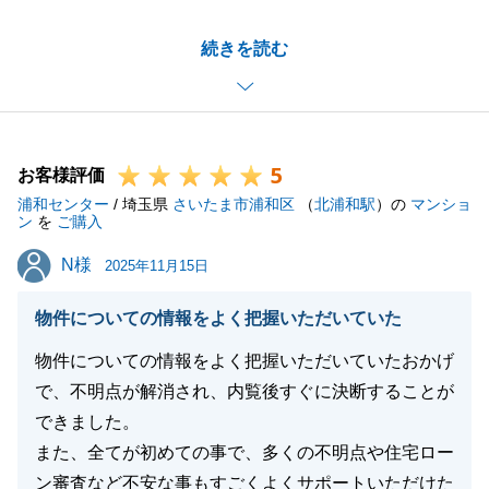
H様におかれましてはテレビ電話やお義父様へのご協
続きを読む
力等スムーズに対応いただき誠にありがとうございま
した。
まだお引越しまで期間がございますが、お困りの際は
お声掛けくださいませ。
5
お客様評価
浦和センター
/ 埼玉県
さいたま市浦和区
（
北浦和駅
）の
マンショ
ン
を
ご購入
閉じる
N様
N様
2025年11月15日
物件についての情報をよく把握いただいていた
物件についての情報をよく把握いただいていたおかげ
で、不明点が解消され、内覧後すぐに決断することが
できました。
また、全てが初めての事で、多くの不明点や住宅ロー
ン審査など不安な事もすごくよくサポートいただけた