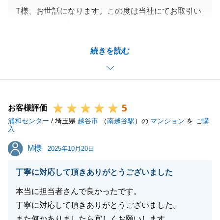
T様、お世話になります。この度は当社にてお取引い
ただきまして誠にありがとうございました。
T様の新しい生活が充実したものとなりますよう心よ
続きを読む
り願っております。
今後も不動産取引についてお手伝いできることがござ
いましたらお気軽にお申し付けくださいませ。
引き続きよろしくお願いいたします。
5
お客様評価
浦和センター
/ 埼玉県
越谷市
（
南越谷駅
）の
マンション
を
ご購
入
閉じる
M様
M様
2025年10月20日
丁寧に対応して頂きありがとうございました
本当に担当者さんで良かったです。
丁寧に対応して頂きありがとうございました。
また何かありましたら宜しくお願いします。