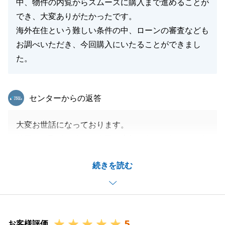
中、物件の内覧からスムーズに購入まで進めることが
でき、大変ありがたかったです。
海外在住という難しい条件の中、ローンの審査なども
お調べいただき、今回購入にいたることができまし
た。
東急リバブル
センターからの返答
大変お世話になっております。
前回のお取引に続き、今回も大切な住まい探しをお任
せいただけましたこと、心より感謝申し上げます。
続きを読む
海外からの住宅ローン審査など、ハードルの高いお手
続きもありましたが、M様の迅速な対応のおかげでス
ムーズにお取引を進めることが出来ました。
今後も何かご相談がございましたら、いつでもお気軽
5
にご連絡ください。
お客様評価