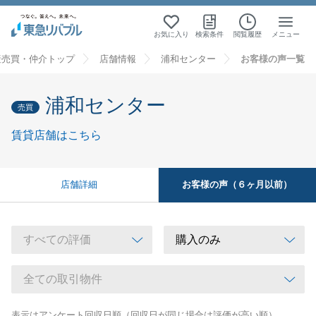
お気に入り
検索条件
閲覧履歴
メニュー
産売買・仲介トップ
店舗情報
浦和センター
お客様の声一覧
浦和センター
売買
賃貸店舗はこちら
お客様の声（６ヶ月以前）
店舗詳細
表示はアンケート回収日順（回収日が同じ場合は評価が高い順）