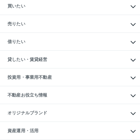
買いたい
マンションの購入
新築・分譲マンションの購入
売りたい
中古マンションの購入
一戸建ての購入
マンションの売却・査定
新築一戸建ての購入
一戸建ての売却・査定
借りたい
中古一戸建ての購入
土地の売却・査定
土地の購入
スピードAI査定
不動産購入の流れ
物件を借りる
不動産売却について
注目キーワード物件特集
オフィス・店舗の賃貸
貸したい・賃貸経営
不動産査定について
購入ガイド
借りるときの流れ
売却サービス
借りるガイド
不動産売却の流れ
無料賃料査定
多言語対応
不動産買換えの流れ
マンション賃料データ
投資用・事業用不動産
売却ガイド
賃貸管理プラン
English
繁体中文
簡体中文
リロケーションについて
投資用不動産
貸すときの流れ
事業用不動産
不動産お役立ち情報
貸すガイド
マンション投資
投資用マンション
不動産AIアドバイザー Tellus Talk
マンション一棟
マンションライブラリー
オリジナルブランド
アパート経営
人気マンションランキング
アパート投資用物件
暮らしに役立つ不動産メディア

収益物件
当社売主リノベーションマンション
「Lnote」
ビル購入（ビル一棟）
一棟リノベーションマンション

資産運用・活用
不動産相場・不動産価格情報
投資用不動産の売却査定
L`GENTE（ルジェンテ）
不動産売却FAQ
事業用不動産の売却査定
区分リノベーションマンション
