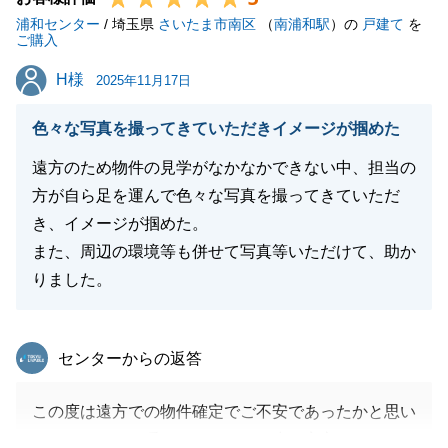
浦和センター
M様の新しい生活が素晴らしいものとなりますよう、
/ 埼玉県
さいたま市南区
（
南浦和駅
）の
戸建て
を
ご購入
心よりお祈り申し上げます。
H様
H様
2025年11月17日
色々な写真を撮ってきていただきイメージが掴めた
閉じる
遠方のため物件の見学がなかなかできない中、担当の
方が自ら足を運んで色々な写真を撮ってきていただ
き、イメージが掴めた。
また、周辺の環境等も併せて写真等いただけて、助か
りました。
東急リバブル
センターからの返答
この度は遠方での物件確定でご不安であったかと思い
ますが、頂いた暖かいコメントで少し安心しました。