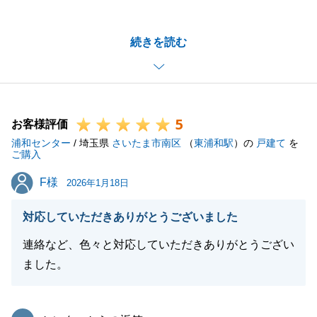
がとうございました。
また、お手続き中はお忙しい中、LINEでのやり取り
続きを読む
に快くご協力いただきましたこと、心より感謝申し上
げます。
おかげさまで、私の方でも迅速なレスポンスを心がけ
ることができ、スムーズに進行することができまし
5
た。
お客様評価
浦和センター
いよいよ新生活のスタートですね。
/ 埼玉県
さいたま市南区
（
東浦和駅
）の
戸建て
を
ご購入
O様ご家族皆様の毎日が、笑顔あふれる明るいものと
F様
F様
なりますようお祈りしております。
2026年1月18日
対応していただきありがとうございました
連絡など、色々と対応していただきありがとうござい
閉じる
ました。
東急リバブル