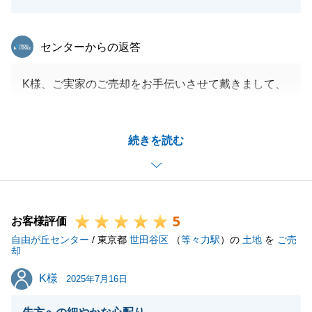
東急リバブル
センターからの返答
K様、ご実家のご売却をお手伝いさせて戴きまして、
ありがとうございました。
引越先と法務局の件で、K様にお手数をお掛け致しま
続きを読む
したこと、お詫び申し上げます。
私の仕事は、全てを完璧にこなして、お客様にご安心
戴くことが第一となります。
少しでもご負担を感じられたこと、今一度、気を引き
5
締めて参ります。
お客様評価
自由が丘センター
K様とは、これでご縁が終わりではなく、末永いお付
/ 東京都
世田谷区
（
等々力駅
）の
土地
を
ご売
却
合いの第一歩と考えております。
K様
K様
今後とも、何卒、宜しくお願いいたします。
2025年7月16日