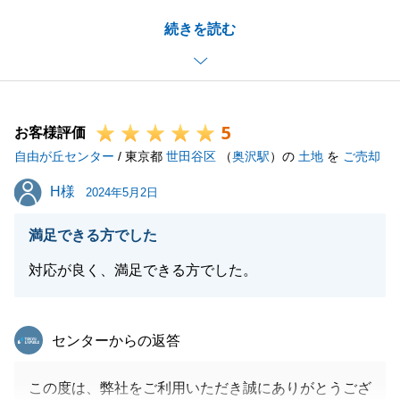
二度目のご相談をいただけたことを大変うれしく感じ
続きを読む
ております。
ご連絡を頂いてから早期ご成約ができたことは、Y様
のご協力があったからこそであると感じており、私自
身も安堵しております。
5
今後もお手伝いできることがございましたら、ぜひお
お客様評価
自由が丘センター
力添え出来ればと思います。
/ 東京都
世田谷区
（
奥沢駅
）の
土地
を
ご売却
この度は誠にありがとうございました。
H様
H様
2024年5月2日
満足できる方でした
閉じる
対応が良く、満足できる方でした。
東急リバブル
センターからの返答
この度は、弊社をご利用いただき誠にありがとうござ