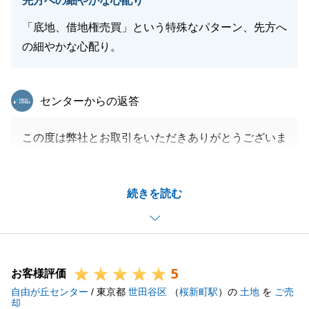
先方への細やかな心配り
「底地、借地権売買」という特殊なパターン、先方へ
閉じる
の細やかな心配り。
東急リバブル
センターからの返答
この度は弊社とお取引をいただきありがとうございま
した。
あまり数は多くない底地権の売買というお取引でござ
続きを読む
いましたが、K様と借人様とのこれまでの人間関係・
信頼関係があってこそ成り立ったお取引であったと改
めて感じております。
今後も不動産の事でお悩みの事がございましたら、是
5
非地域密着で営業をしている弊社へお声がけ頂けます
お客様評価
自由が丘センター
と幸いです。
/ 東京都
世田谷区
（
桜新町駅
）の
土地
を
ご売
却