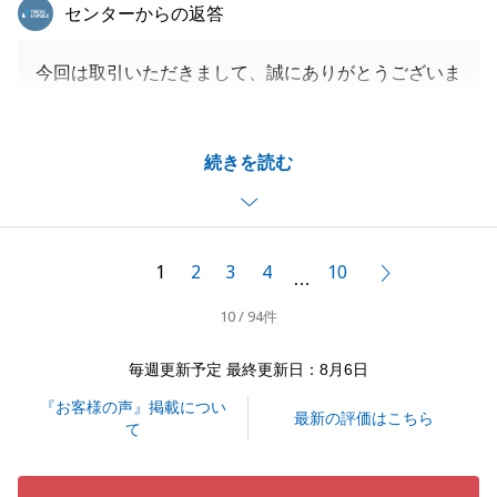
東急リバブル
センターからの返答
今回は取引いただきまして、誠にありがとうございま
す。
T様のご協力いただき、いい取引がすることができま
続きを読む
した。
また何か不動産でお悩み等あればお気軽にお申し付け
ください。
よろしくお願い申し上げます。
1
2
3
4
10
次へ
…
10 / 94件
閉じる
毎週更新予定 最終更新日：8月6日
『お客様の声』掲載につい
最新の評価はこちら
て