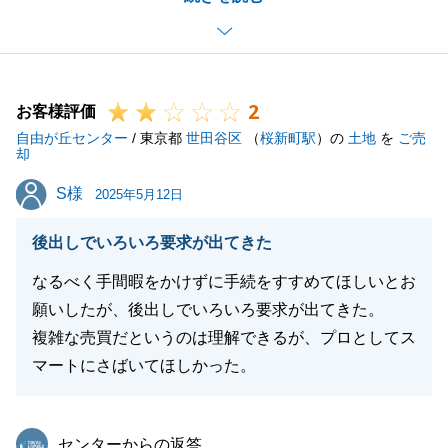
色々とご協力をいただき誠にありがとうございまし
た。
今後も、不動産のことでお困り事などございました
2
ら、いつでもご連絡ください。
お客様評価
自由が丘センター
引き続きよろしくお願い申し上げます。
/ 東京都
世田谷区
（
桜新町駅
）の
土地
を
ご売
却
S様
S様
2025年5月12日
閉じる
後出しでいろいろ要求が出てきた
なるべく手間暇をかけずに手続をすすめてほしいとお
願いしたが、後出しでいろいろ要求が出てきた。
複雑な売買だというのは理解できるが、プロとしてス
マートにさばいてほしかった。
東急リバブル
センターからの返答