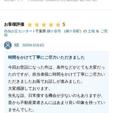
5
お客様評価
自由が丘センター
/ 千葉県
鎌ケ谷市
（
鎌ケ谷駅
）の
土地
を
ご売
却
I様
I様
2025年10月4日
時間をかけて丁寧にご尽力いただきました
今回お世話になった件は、条件などがとても大変だっ
たのですが、担当者様に時間をかけて丁寧にご尽力い
ただきましたお蔭でお話しが進みました。
大変感謝しております。
失礼な話、日常接する機会が少ないのもありますが、
昔から不動産業者さんにはあまり良い印象を持ってい
ませんでした。