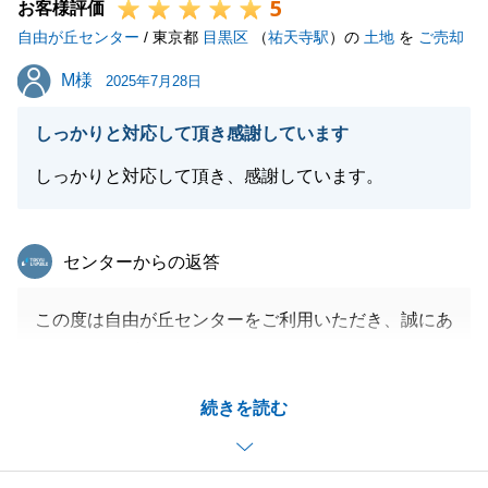
5
これでお付合いが終わりではなく、長いお付合いの第
お客様評価
自由が丘センター
一歩と考えております。
/ 東京都
目黒区
（
祐天寺駅
）の
土地
を
ご売却
今後とも、何卒、宜しくお願いいたします。
M様
M様
2025年7月28日
しっかりと対応して頂き感謝しています
閉じる
しっかりと対応して頂き、感謝しています。
東急リバブル
センターからの返答
この度は自由が丘センターをご利用いただき、誠にあ
りがとうございました。
M様のご協力があり、スムーズに取引を終えることが
続きを読む
できました。
誠にありがとうございました。
今後も何か不動産につきまして、ご不明な点等ござい