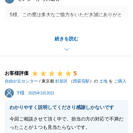
S様、この度は多大なご協力をいただき誠にありがと
うございました。
色々とお願いばかりで申し訳ございませんでした。
続きを読む
今後も、不動産のことでお困り事ございましたら、い
つでもご相談くださいませ。
どうぞよろしくお願い申し上げます。
5
お客様評価
自由が丘センター
/ 東京都
杉並区
（
西荻窪駅
）の
土地
を
ご購入
閉じる
Y様
Y様
2025年3月20日
わかりやすく説明してくださり感謝しかないです
今回ご相談させて頂く中で、担当の方の対応で不満だ
ったことが１つも見当たらないです。