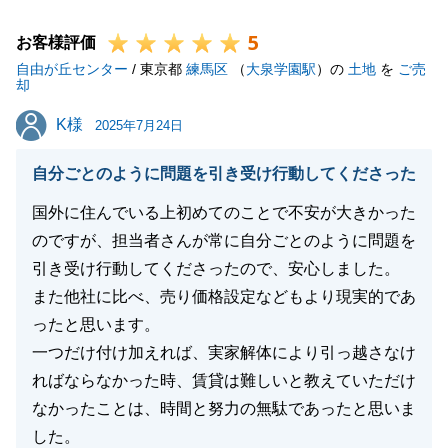
ましたらお気軽にご連絡ください。
5
今後ともどうぞ宜しくお願い申し上げます。
お客様評価
自由が丘センター
/ 東京都
練馬区
（
大泉学園駅
）の
土地
を
ご売
却
K様
K様
2025年7月24日
閉じる
自分ごとのように問題を引き受け行動してくださった
国外に住んでいる上初めてのことで不安が大きかった
のですが、担当者さんが常に自分ごとのように問題を
引き受け行動してくださったので、安心しました。
また他社に比べ、売り価格設定などもより現実的であ
ったと思います。
一つだけ付け加えれば、実家解体により引っ越さなけ
ればならなかった時、賃貸は難しいと教えていただけ
なかったことは、時間と努力の無駄であったと思いま
した。