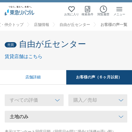
お気に入り
検索条件
閲覧履歴
メニュー
買・仲介トップ
店舗情報
自由が丘センター
お客様の声一覧
自由が丘センター
売買
賃貸店舗はこちら
お客様の声（６ヶ月以前）
店舗詳細
表示はアンケート回収日順（回収日が同じ場合は評価が高い順）