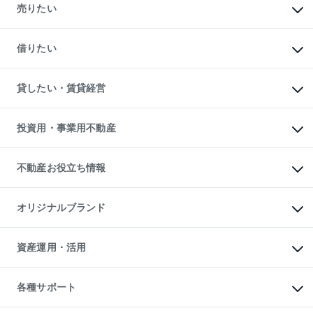
新築・分譲マンションの購入
売りたい
中古マンションの購入
一戸建ての購入
マンションの売却・査定
新築一戸建ての購入
一戸建ての売却・査定
借りたい
中古一戸建ての購入
土地の売却・査定
土地の購入
スピードAI査定
不動産購入の流れ
物件を借りる
不動産売却について
注目キーワード物件特集
オフィス・店舗の賃貸
貸したい・賃貸経営
不動産査定について
購入ガイド
借りるときの流れ
売却サービス
借りるガイド
不動産売却の流れ
無料賃料査定
多言語対応
不動産買換えの流れ
マンション賃料データ
投資用・事業用不動産
売却ガイド
賃貸管理プラン
English
繁体中文
簡体中文
リロケーションについて
投資用不動産
貸すときの流れ
事業用不動産
不動産お役立ち情報
貸すガイド
マンション投資
投資用マンション
不動産AIアドバイザー Tellus Talk
マンション一棟
マンションライブラリー
オリジナルブランド
アパート経営
人気マンションランキング
アパート投資用物件
暮らしに役立つ不動産メディア

収益物件
当社売主リノベーションマンション
「Lnote」
ビル購入（ビル一棟）
一棟リノベーションマンション

資産運用・活用
不動産相場・不動産価格情報
投資用不動産の売却査定
L`GENTE（ルジェンテ）
不動産売却FAQ
事業用不動産の売却査定
区分リノベーションマンション

不動産コラム・ニュース
等価交換事業
海外不動産
Lideas（リディアス）
不動産用語集
不動産M&A
各種サポート
投資用一棟レジデンスWELL

不動産なんでもネット相談室
アセットマネジメント・出資
SQUARE（ウェルスクエア）
住まいの税金
不動産小口投資

シニア向けサポート