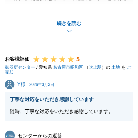
いただきまして誠にありがとうございました。
また、嬉しいお言葉もいただきまして誠にありがとう
続きを読む
ございます。
Y様とは初めにご相談をいただいてから約1年程のお
付き合いとなりましたが、Y様の大事なご実家のお土
地のご売却をお任せいただき大変嬉しく感じておりま
5
す。
お客様評価
御器所センター
また何かお困りごとががございましたらお気軽にお申
/ 愛知県
名古屋市昭和区
（
吹上駅
）の
土地
を
ご
売却
し付けください。
Y様
Y様
今後とも何卒よろしくお願いいたします。
2026年3月3日
丁寧な対応をいただき感謝しています
随時、丁寧な対応をいただき感謝しています。
閉じる
東急リバブル
センターからの返答