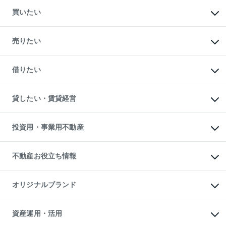
買いたい
マンションの購入
新築・分譲マンションの購入
売りたい
中古マンションの購入
一戸建ての購入
マンションの売却・査定
新築一戸建ての購入
一戸建ての売却・査定
借りたい
中古一戸建ての購入
土地の売却・査定
土地の購入
スピードAI査定
不動産購入の流れ
物件を借りる
不動産売却について
注目キーワード物件特集
オフィス・店舗の賃貸
貸したい・賃貸経営
不動産査定について
購入ガイド
借りるときの流れ
売却サービス
借りるガイド
不動産売却の流れ
無料賃料査定
多言語対応
不動産買換えの流れ
マンション賃料データ
投資用・事業用不動産
売却ガイド
賃貸管理プラン
English
繁体中文
簡体中文
リロケーションについて
投資用不動産
貸すときの流れ
事業用不動産
不動産お役立ち情報
貸すガイド
マンション投資
投資用マンション
不動産AIアドバイザー Tellus Talk
マンション一棟
マンションライブラリー
オリジナルブランド
アパート経営
人気マンションランキング
アパート投資用物件
暮らしに役立つ不動産メディア

収益物件
当社売主リノベーションマンション
「Lnote」
ビル購入（ビル一棟）
一棟リノベーションマンション

資産運用・活用
不動産相場・不動産価格情報
投資用不動産の売却査定
L`GENTE（ルジェンテ）
不動産売却FAQ
事業用不動産の売却査定