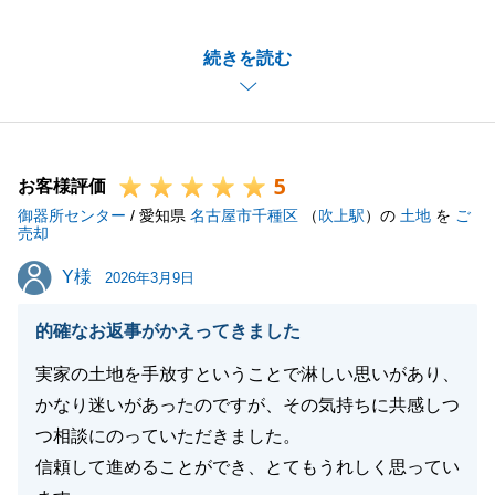
M様にご協力をいただき、無事にお引渡しまで完了す
続きを読む
ることが出来ました。
また何かございましたらお気軽にお声がけいただけま
すと幸いです。
今後ともよろしくお願いいたします。
5
お客様評価
御器所センター
/ 愛知県
名古屋市千種区
（
吹上駅
）の
土地
を
ご
売却
閉じる
Y様
Y様
2026年3月9日
的確なお返事がかえってきました
実家の土地を手放すということで淋しい思いがあり、
かなり迷いがあったのですが、その気持ちに共感しつ
つ相談にのっていただきました。
信頼して進めることができ、とてもうれしく思ってい