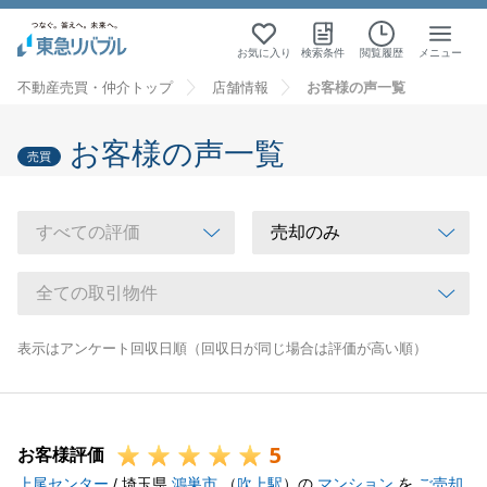
お気に入り
検索条件
閲覧履歴
メニュー
不動産売買・仲介トップ
店舗情報
お客様の声一覧
お客様の声一覧
売買
表示はアンケート回収日順（回収日が同じ場合は評価が高い順）
5
お客様評価
上尾センター
/ 埼玉県
鴻巣市
（
吹上駅
）の
マンション
を
ご売却