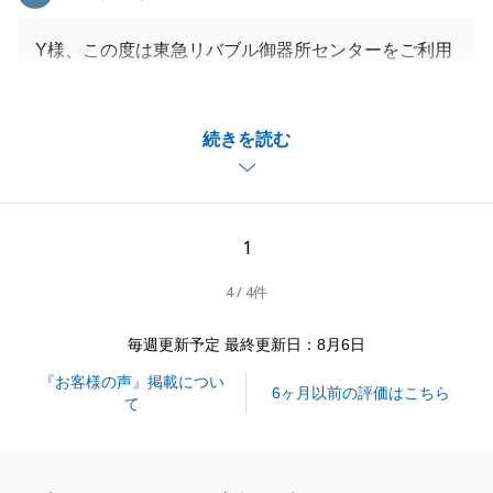
Y様、この度は東急リバブル御器所センターをご利用
いただきまして誠にありがとうございました。
Y様には売買契約の日程調整、書類のご案内等を迅速
続きを読む
にご対応いただき、お手続きを大変スムーズに進める
ことができました。
重ねてお礼申し上げます。
また何かお困りごとがございましたらお気軽にお申し
1
付けください。
4 / 4件
今後とも何卒よろしくお願いいたします。
毎週更新予定 最終更新日：8月6日
『お客様の声』掲載につい
閉じる
6ヶ月以前の評価はこちら
て