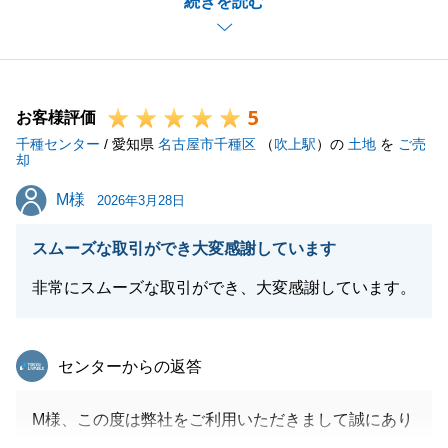
続きを読む
無事にお住み替えできましたこと心よりお祝い申し上
げますとともに、U様の大切な不動産のお取引をサポ
ートさせていただけたこと、大変嬉しく思います。
ご連絡の件についてはご連絡方法を見直してまいりま
5
す。
お客様評価
千種センター
引き続き、よろしくお願いいたします。
/ 愛知県
名古屋市千種区
（
吹上駅
）の
土地
を
ご売
却
M様
M様
2026年3月28日
閉じる
スムーズな取引ができ大変感謝しています
非常にスムーズな取引ができ、大変感謝しています。
東急リバブル
センターからの返答
M様、この度は弊社をご利用いただきまして誠にあり
がとうございました。