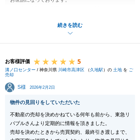
お取引は完了いたしましたが、溝ノ口センターはこれ
この度は当社をご利用いただきまして誠にありがとう
からもお客様の身近な相談相手でありたいと願ってお
ございます。
ります。
続きを読む
お褒めのお言葉をいただきまして光栄でございます。
新生活が光り輝く素晴らしいものとなりますよう、心
大切なご自宅を気に入って引き継いでいただける買主
よりお祈り申し上げます。
様が見つかり、とても良いお取引ができたこと私も嬉
しく思います。
5
今後もまた何かございましたらお気軽にご相談くださ
お客様評価
閉じる
溝ノ口センター
いませ。何卒、宜しくお願いいたします。
/ 神奈川県
川崎市高津区
（
久地駅
）の
土地
を
ご
売却
S様
S様
2026年2月2日
閉じる
物件の見回りをしていただいた
不動産の売却を決めかねている何年も前から、東急リ
バブルさんより定期的に情報を頂きました。
売却を決めたときから売買契約、最終引き渡しまで、