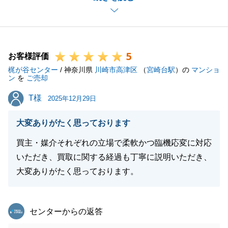
心より感謝申し上げます。
初めてお会いさせていただいてから約半年間の期間で
したが、いつどんな時も快くご対応いただき、私とし
5
ても大変助かりました。
お客様評価
梶が谷センター
K様の新しいご生活がより良いものとなることを心よ
/ 神奈川県
川崎市高津区
（
宮崎台駅
）の
マンショ
ン
を
ご売却
り願っております。
T様
T様
また何かお困り事等ございましたら、いつでもお気軽
2025年12月29日
にご連絡ください。
大変ありがたく思っております
今後とも末永くよろしくお願いいたします。
買主・媒介それぞれの立場で柔軟かつ臨機応変に対応
いただき、買取に関する経過も丁寧に説明いただき、
大変ありがたく思っております。
閉じる
東急リバブル
センターからの返答