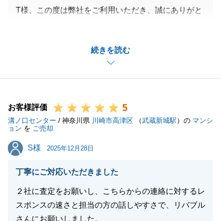
T様、この度は弊社をご利用いただき、誠にありがと
うございました。
お住替えでお時間がない中色々とご協力いただきまし
続きを読む
たこと、感謝申し上げます。
お住替え先もご家族の皆様がご満足いただけたようで
私もうれしく思います。
今後とも何か不動産関連につきまして何かご相談がご
5
ざいましたらお気軽にご連絡いただければと思いま
お客様評価
溝ノ口センター
す。
/ 神奈川県
川崎市高津区
（
武蔵新城駅
）の
マンシ
ョン
を
ご売却
引き続きよろしくお願いいたします。
S様
S様
2025年12月28日
丁寧にご対応いただきました
閉じる
２社に査定をお願いし、こちらからの連絡に対するレ
スポンスの速さと担当の方の話しやすさで、リバブル
さんにお願いしました。