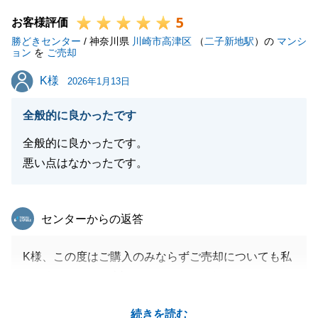
す。他社様が「売れない」と断言する厳しい状況下で
5
も、お母様の切実なご希望を伺い、「どうすればその
お客様評価
勝どきセンター
金額で売れるか」を逆算して、サービスをフル活用し
/ 神奈川県
川崎市高津区
（
二子新地駅
）の
マンシ
ョン
を
ご売却
た戦略を構築いたしました。
K様
K様
お客様と同じ方向を向き、二人三脚で挑んだ結果が、
2026年1月13日
この度の成約という形になり大変嬉しく思います。
全般的に良かったです
弊社はこれからも、お客様の「成し遂げたいこと」に
NOと言わず、実現のための最善策を提案し続けるパ
全般的に良かったです。
ートナーでありたいと願っております。この度は素敵
悪い点はなかったです。
なご縁をありがとうございました。
今後も東急リバブルをよろしくお願い申し上げます。
東急リバブル
センターからの返答
K様、この度はご購入のみならずご売却についても私
閉じる
にお任せいただき誠にありがとうございました。
当センターのメインエリアからは離れたエリアの物件
続きを読む
でしたが、私を信じてお任せいただいたことに改めて