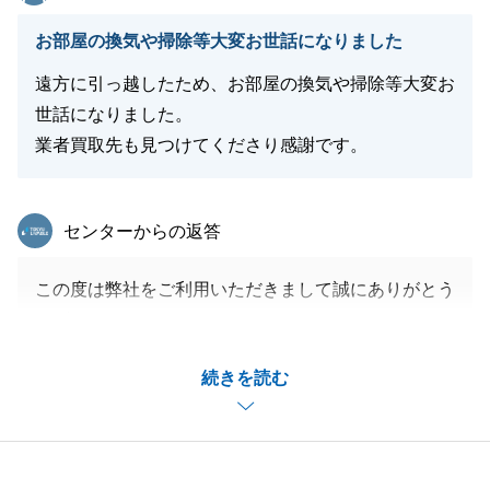
また、私個人だけでなく溝ノ口センター全体への信頼
お部屋の換気や掃除等大変お世話になりました
をお寄せいただいたことも、センターメンバー全員の
大きな自信となりました。
遠方に引っ越したため、お部屋の換気や掃除等大変お
不動産仲介は、担当者の情熱はもちろん、店舗全体の
世話になりました。
バックアップ体制が不可欠です。お客様に「層の厚
業者買取先も見つけてくださり感謝です。
さ」を感じていただけたことは、私たちが目指す「組
織一丸となった顧客対応」が結実した結果だと自負し
東急リバブル
センターからの返答
ております。
いただいた「今後の伸びしろ」という期待を裏切らぬ
この度は弊社をご利用いただきまして誠にありがとう
よう、これからも一歩ずつ研鑽を積み、より多くのお
ございました。
客様にご満足いただける営業マンへと成長してまいる
無事に売却のお手伝いを完了することができて、大変
所存です。
続きを読む
嬉しく思っています。
今後とも、不動産のことに限らず何かお困りごとがご
これからも、不動産に関するご質問などございました
ざいましたら、いつでもお気軽に溝ノ口センターへお
らお気軽にご相談をいただけますと幸いです。
立ち寄りください。
今後とも何卒宜しくお願いいたします。
素敵な新生活となりますよう、心よりお祈り申し上げ