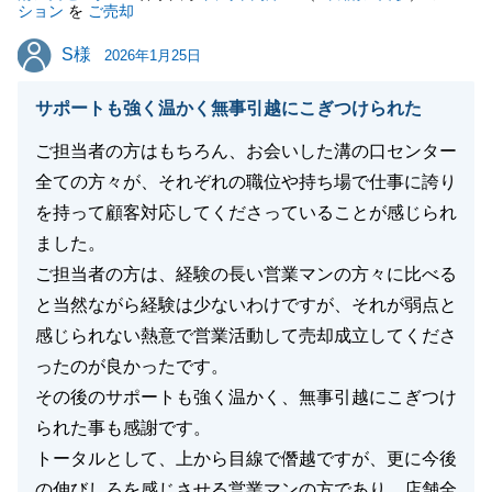
ション
を
ご売却
き、身の引き締まる思いとともに、大きな励みをいた
S様
S様
だきました。
2026年1月25日
今後も何かお困りごとがございましたら、いつでもお
サポートも強く温かく無事引越にこぎつけられた
気軽にご相談ください。
お客様の末永いご多幸を、心よりお祈り申し上げま
ご担当者の方はもちろん、お会いした溝の口センター
す。
全ての方々が、それぞれの職位や持ち場で仕事に誇り
を持って顧客対応してくださっていることが感じられ
ました。
ご担当者の方は、経験の長い営業マンの方々に比べる
閉じる
と当然ながら経験は少ないわけですが、それが弱点と
感じられない熱意で営業活動して売却成立してくださ
ったのが良かったです。
その後のサポートも強く温かく、無事引越にこぎつけ
られた事も感謝です。
トータルとして、上から目線で僭越ですが、更に今後
の伸びしろを感じさせる営業マンの方であり、店舗全