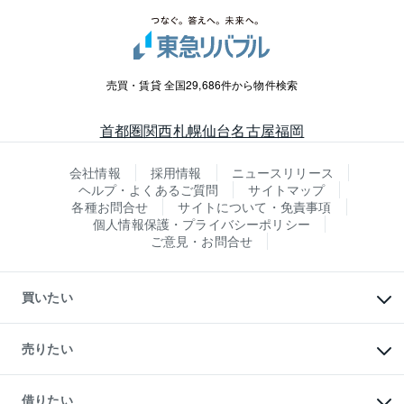
売買・賃貸 全国29,686件から物件検索
首都圏
関西
札幌
仙台
名古屋
福岡
会社情報
採用情報
ニュースリリース
ヘルプ・よくあるご質問
サイトマップ
各種お問合せ
サイトについて・免責事項
個人情報保護・プライバシーポリシー
ご意見・お問合せ
買いたい
マンションの購入
新築・分譲マンションの購入
売りたい
中古マンションの購入
一戸建ての購入
マンションの売却・査定
新築一戸建ての購入
一戸建ての売却・査定
借りたい
中古一戸建ての購入