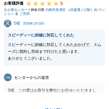
5
お客様評価
ます。
久が原センター
/ 神奈川県
川崎市高津区
（
武蔵溝ノ口駅
）の
マン
ション
を
ご売却
閉じる
S様
S様
2026年1月15日
閉じる
スピーディーに的確に対応してくれた
スピーディーに的確に対応してくれたおかげで、スム
ーズに契約し売却まで行けたと思います。
ありがとうございました。
東急リバブル
センターからの返答
S様、この度はお取引を弊社にお任せいただきまし
て、誠にありがとうございます。
S様のスムーズなご対応のおかげで無事にお取引を完