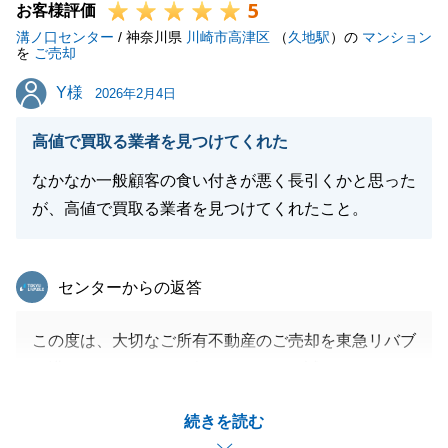
5
お客様評価
溝ノ口センター
/ 神奈川県
川崎市高津区
（
久地駅
）の
マンション
を
ご売却
Y様
Y様
2026年2月4日
高値で買取る業者を見つけてくれた
なかなか一般顧客の食い付きが悪く長引くかと思った
が、高値で買取る業者を見つけてくれたこと。
東急リバブル
センターからの返答
この度は、大切なご所有不動産のご売却を東急リバブ
ル溝ノ口センターにお任せいただき、誠にありがとう
ございました。また、身に余る光栄なお言葉をいただ
続きを読む
き、担当として感無量です。