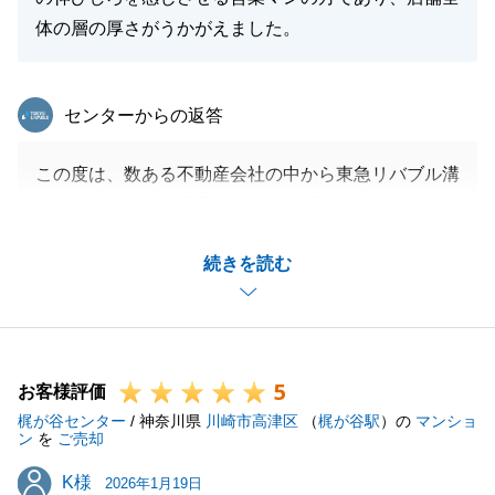
体の層の厚さがうかがえました。
東急リバブル
センターからの返答
この度は、数ある不動産会社の中から東急リバブル溝
ノ口センターをご利用いただき、誠にありがとうござ
いました。また、身に余る光栄なお言葉をいただき、
続きを読む
心より感謝申し上げます。
「経験の少なさを熱意でカバーしていた」とのお言
葉、私自身にとって何よりの励みとなります。お客様
の大切な資産をご売却するという重責に対し、私にで
5
きることは何かを常に考え、がむしゃらに取り組んで
お客様評価
梶が谷センター
まいりました。その想いをご売却成立という形でお返
/ 神奈川県
川崎市高津区
（
梶が谷駅
）の
マンショ
ン
を
ご売却
しできたこと、そして無事にお引越しを迎えられたこ
K様
K様
とを大変嬉しく思っております。
2026年1月19日