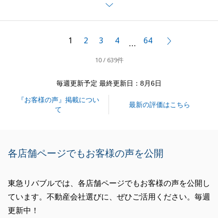
初めての不動産売却には、言葉にできないほど多くの
不安が伴うものです。だからこそ私は、「お客様を一
人にしない」という想いで、毎週の進捗報告（書面・
1
2
3
4
64
次へ
…
電話）を欠かさず行い、どんな些細な疑問やご要望に
10 / 639件
も耳を傾けることを何より大切にしております。
「リバブルにお願いして良かった」というお言葉は、
毎週更新予定 最終更新日：8月6日
私にとって最高の報酬です。お客様が勇気を持ってご
『お客様の声』掲載につい
相談くださった「ちょっとした質問」の一つひとつ
最新の評価はこちら
て
が、最終的なご納得と安心に繋がったのであれば幸い
です。
お取引は完了いたしましたが、お客様の生涯の不動産
各店舗ページでもお客様の声を公開
ンパートナーとして末永いお付き合いをさせていただ
けますと光栄です。また何かお力になれることがござ
東急リバブルでは、各店舗ページでもお客様の声を公開し
いましたら、いつでもお気軽にお声がけください。
ています。不動産会社選びに、ぜひご活用ください。毎週
新しい生活が、より素晴らしいものになりますよう心
更新中！
よりお祈り申し上げます。東急リバブル株式会社_溝