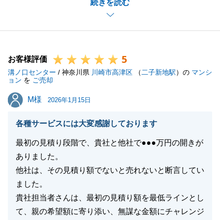
続きを読む
了させてことが出来ました。
今後とも、東急リバブルのご愛顧のほど、どうぞよろ
しくお願い申し上げます。
5
お客様評価
溝ノ口センター
/ 神奈川県
川崎市高津区
（
二子新地駅
）の
マンシ
閉じる
ョン
を
ご売却
M様
M様
2026年1月15日
各種サービスには大変感謝しております
最初の見積り段階で、貴社と他社で●●●万円の開きが
ありました。
他社は、その見積り額でないと売れないと断言してい
ました。
貴社担当者さんは、最初の見積り額を最低ラインとし
て、親の希望額に寄り添い、無謀な金額にチャレンジ