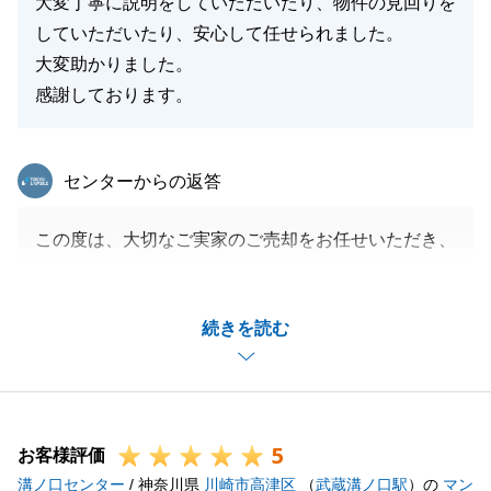
大変丁寧に説明をしていただいたり、物件の見回りを
していただいたり、安心して任せられました。
大変助かりました。
感謝しております。
東急リバブル
センターからの返答
この度は、大切なご実家のご売却をお任せいただき、
誠にありがとうございました。
いざご決断の時を迎えられた際、弊社をパートナーと
続きを読む
して選んでいただけたことは不動産仲介担当として大
変光栄です。
また、契約からお引き渡しまで、大切なお住まいの見
回りを含め、安心してお任せいただけたのであれば幸
5
いです。
お客様評価
溝ノ口センター
S様から「感謝しております」というお言葉をいただ
/ 神奈川県
川崎市高津区
（
武蔵溝ノ口駅
）の
マン