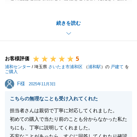
ありがとうございました。
S様におかれましてはご事情も伺いましたので、駐車
続きを読む
場の件、お役に立てて本当に良かったです。
今後も何か不動産のことでお困りごとがございました
ら、いつでもお申し付けください。
今後ともよろしくお願いいたします。
5
お客様評価
浦和センター
/ 埼玉県
さいたま市浦和区
（
浦和駅
）の
戸建て
を
ご購入
閉じる
F様
F様
2025年11月3日
こちらの無理なことも受け入れてくれた
担当者さんは親切で丁寧に対応してくれました。
初めての購入で当たり前のことも分からなかった私た
ちにも、丁寧に説明してくれました。
不安なことがあったら、すぐに回答してくれたり確認