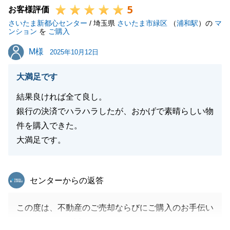
5
今後も、購入された物件のことでお困りごとやご相談
お客様評価
さいたま新都心センター
等がございましたら、いつでもお気軽にご連絡くださ
/ 埼玉県
さいたま市緑区
（
浦和駅
）の
マ
ンション
を
ご購入
い。
M様
M様
引き続き末永いお付き合いをさせていただけましたら
2025年10月12日
幸いです。この度は誠にありがとうございました。
大満足です
結果良ければ全て良し。
銀行の決済でハラハラしたが、おかげで素晴らしい物
閉じる
件を購入できた。
大満足です。
東急リバブル
センターからの返答
この度は、不動産のご売却ならびにご購入のお手伝い
をさせて頂き、誠にありがとうございました。