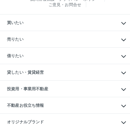
ご意見・お問合せ
買いたい
マンションの購入
新築・分譲マンションの購入
売りたい
中古マンションの購入
一戸建ての購入
マンションの売却・査定
新築一戸建ての購入
一戸建ての売却・査定
借りたい
中古一戸建ての購入
土地の売却・査定
土地の購入
スピードAI査定
不動産購入の流れ
物件を借りる
不動産売却について
注目キーワード物件特集
オフィス・店舗の賃貸
貸したい・賃貸経営
不動産査定について
購入ガイド
借りるときの流れ
売却サービス
借りるガイド
不動産売却の流れ
無料賃料査定
多言語対応
不動産買換えの流れ
マンション賃料データ
投資用・事業用不動産
売却ガイド
賃貸管理プラン
English
繁体中文
簡体中文
リロケーションについて
投資用不動産
貸すときの流れ
事業用不動産
不動産お役立ち情報
貸すガイド
マンション投資
投資用マンション
不動産AIアドバイザー Tellus Talk
マンション一棟
マンションライブラリー
オリジナルブランド
アパート経営
人気マンションランキング
アパート投資用物件
暮らしに役立つ不動産メディア
