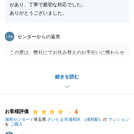
があり、丁寧で親切な対応でした。
ありがとうございました。
東急リバブル
センターからの返答
この度は、弊社にてお住み替えのお手伝いに携わらせ
ていただき誠にありがとうございました。
また、サポート関連に関しましては今後もう少し手厚
続きを読む
くサポートできますよう見直してまいります。
貴重なご意見を誠にありがとうございました。
今後ともどうぞよろしくお願いいたします。
4
お客様評価
浦和センター
/ 埼玉県
さいたま市浦和区
（
浦和駅
）の
マンション
閉じる
を
ご購入
N様