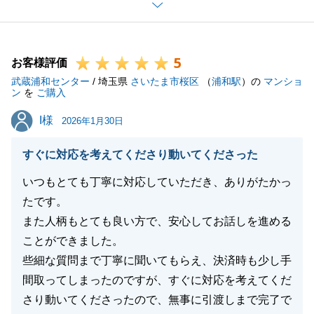
げます。
おかげさまで、私の方でも迅速なレスポンスを心がけ
ることができ、スムーズに進行することができまし
5
た。
お客様評価
武蔵浦和センター
いよいよ新生活のスタートですね。
/ 埼玉県
さいたま市桜区
（
浦和駅
）の
マンショ
ン
を
ご購入
O様ご家族皆様の毎日が、笑顔あふれる明るいものと
I様
I様
なりますようお祈りしております。
2026年1月30日
すぐに対応を考えてくださり動いてくださった
いつもとても丁寧に対応していただき、ありがたかっ
閉じる
たです。
また人柄もとても良い方で、安心してお話しを進める
ことができました。
些細な質問まで丁寧に聞いてもらえ、決済時も少し手
間取ってしまったのですが、すぐに対応を考えてくだ
さり動いてくださったので、無事に引渡しまで完了で