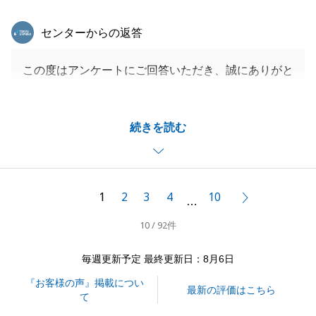
東急リバブル
センターからの返答
この度はアンケートにご回答いただき、誠にありがと
うございます。
ローン審査では、S様の状況を鑑み、少しでもご希望
続きを読む
に沿えるよう尽力致しました。
ご納得いただける融資条件をご提示することができ、
大変嬉しく思っております。
また、S様にとって「頼れる営業」と感じていただけ
1
2
3
4
10
次へ
…
たこと、営業としてこれほど嬉しいことはございませ
10 / 92件
ん。
今後も何かございましたら、ご遠慮なくご相談くださ
毎週更新予定 最終更新日：8月6日
いませ。
『お客様の声』掲載につい
何卒よろしくお願いいたします。
最新の評価はこちら
て