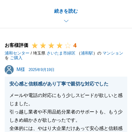
ご決済については、月末ということもあり、少し手続
続きを読む
きに時間がかかってしましましたが、M様のご協力も
あり、ご売却からご購入まで非常にスムーズにお取引
を進めることができました。
引き続き、不動産に関するお悩みやご相談がございま
4
したら、お気軽にご連絡ください。
お客様評価
浦和センター
今後とも、どうぞよろしくお願い申し上げます。
/ 埼玉県
さいたま市緑区
（
浦和駅
）の
マンション
を
ご購入
M様
M様
2025年9月19日
閉じる
安心感と信頼感があり丁寧で親切な対応でした
メールや電話の対応にもう少しスピードが欲しいと感
じました。
引っ越し業者や不用品処分業者のサポートも、もう少
しきめ細かさが欲しかったです。
全体的には、やはり大企業だけあって安心感と信頼感