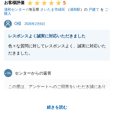
5
お客様評価
浦和センター
/ 埼玉県
さいたま市緑区
（
浦和駅
）の
戸建て
を
ご
購入
O様
O様
2026年2月6日
レスポンスよく誠実に対応いただきました
色々な質問に対してレスポンスよく、誠実に対応いた
だきました。
東急リバブル
センターからの返答
この度は、アンケートへのご回答をいただき誠にあり
がとうございました。
また、お手続き中はお忙しい中、LINEでのやり取り
続きを読む
に快くご協力いただきましたこと、心より感謝申し上