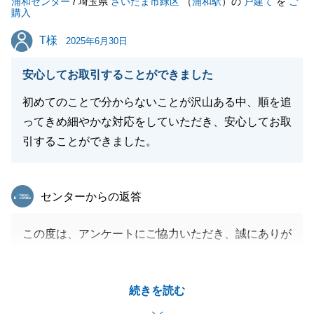
浦和センター
/ 埼玉県
さいたま市緑区
（
浦和駅
）の
戸建て
を
ご
購入
閉じる
T様
T様
2025年6月30日
安心してお取引することができました
初めてのことで分からないことが沢山ある中、順を追
ってきめ細やかな対応をしていただき、安心してお取
引することができました。
東急リバブル
センターからの返答
この度は、アンケートにご協力いただき、誠にありが
とうございます。
初めてのお取引のお客様にも安心してお任せいただけ
続きを読む
るよう、きめ細やかな対応を心がけておりますので、
T様のお言葉は大変嬉しく思います。