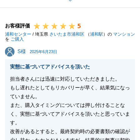
今後もお住まいのことで何かお困りのことがございま
したら、いつでもお気軽にご連絡ください。_
5
引き続きどうぞよろしくお願いいたします。
お客様評価
浦和センター
/ 埼玉県
さいたま市浦和区
（
浦和駅
）の
マンション
を
ご購入
S様
S様
2025年6月23日
閉じる
実態に基づいてアドバイスを頂いた
担当者さんには迅速に対応していただきました。
もし遅れたとしてもリカバリーが早く、結果気になっ
ていません。
また、購入タイミングについては押し付けることな
く、実態に基づいてアドバイスを頂いたと思っていま
す。
改善があるとすると、最終契約時の必要書類の確認が