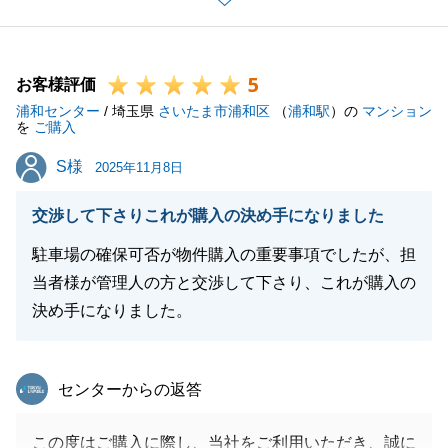
せ。
5
お客様評価
浦和センター
/ 埼玉県
さいたま市浦和区
（
浦和駅
）の
マンション
閉じる
を
ご購入
S様
S様
2025年11月8日
交渉して下さりこれが購入の決め手になりました
駐車場の確保可否が物件購入の重要事項でしたが、担
当者様が管理人の方と交渉して下さり、これが購入の
決め手になりました。
東急リバブル
センターからの返答
この度はご購入に際し、当社をご利用いただき、誠に