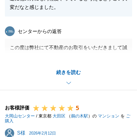
変だなと感じました。
東急リバブル
センターからの返答
この度は弊社にて不動産のお取引をいただきまして誠
にありがとうございました。
ご対応事項が次々と出てきてしまった中、K様とI様が
続きを読む
毎回迅速かつご丁寧にご対応いただきましたおかげ
で、無事お引渡しを迎えることが出来ました。
K様とご縁があって担当させていただけたことを大変
嬉しく思っております。
5
今後も、不動産に関して何かお力になれることがござ
お客様評価
大岡山センター
いましたらお気兼ねなくお申し付けくださいませ。
/ 東京都
大田区
（
鵜の木駅
）の
マンション
を
ご
購入
S様
S様
2026年2月12日