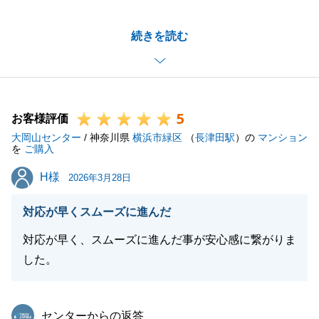
スケジュールのご調整などI様にご協力いただけまし
続きを読む
たことでお取引もスムーズに進めることができまし
た。
誠にありがとうございました。
これからご新居の建築が進んでいくと思いますが、何
5
かお困り事がございましたら、いつでもご連絡いただ
お客様評価
大岡山センター
けますと幸いです。
/ 神奈川県
横浜市緑区
（
長津田駅
）の
マンション
を
ご購入
私もご新居の完成を楽しみに、改めてご挨拶にお伺い
H様
H様
いたします。
2026年3月28日
今後ともよろしくお願い申し上げます。
対応が早くスムーズに進んだ
対応が早く、スムーズに進んだ事が安心感に繋がりま
した。
閉じる
東急リバブル
センターからの返答