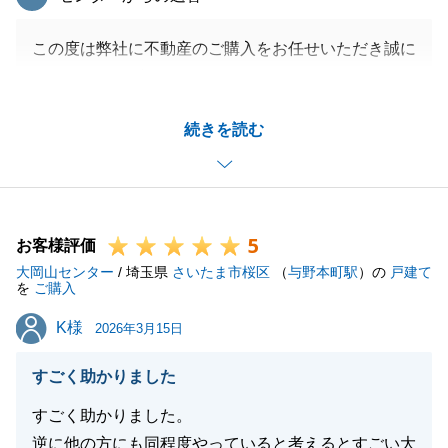
この度は弊社に不動産のご購入をお任せいただき誠に
ありがとうございました。
H様のご協力のおかげで無事お引渡しを終えることが
続きを読む
できました。
H様にはご売却、ご購入のどちらも当社にお任せいた
だき大変感謝しております。
引き続きよろしくお願い申し上げます。
5
お客様評価
大岡山センター
/ 埼玉県
さいたま市桜区
（
与野本町駅
）の
戸建て
を
ご購入
閉じる
K様
K様
2026年3月15日
すごく助かりました
すごく助かりました。
逆に他の方にも同程度やっていると考えるとすごい大