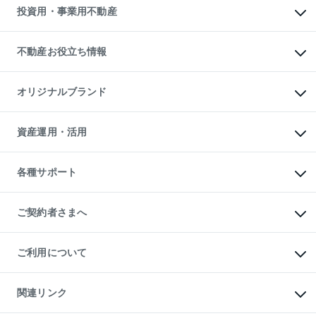
多言語対応
不動産買換えの流れ
マンション賃料データ
投資用・事業用不動産
売却ガイド
賃貸管理プラン
English
繁体中文
簡体中文
リロケーションについて
投資用不動産
貸すときの流れ
事業用不動産
不動産お役立ち情報
貸すガイド
マンション投資
投資用マンション
不動産AIアドバイザー Tellus Talk
マンション一棟
マンションライブラリー
オリジナルブランド
アパート経営
人気マンションランキング
アパート投資用物件
暮らしに役立つ不動産メディア

収益物件
当社売主リノベーションマンション
「Lnote」
ビル購入（ビル一棟）
一棟リノベーションマンション

資産運用・活用
不動産相場・不動産価格情報
投資用不動産の売却査定
L`GENTE（ルジェンテ）
不動産売却FAQ
事業用不動産の売却査定
区分リノベーションマンション

不動産コラム・ニュース
等価交換事業
海外不動産
Lideas（リディアス）
不動産用語集
不動産M&A
各種サポート
投資用一棟レジデンスWELL

不動産なんでもネット相談室
アセットマネジメント・出資
SQUARE（ウェルスクエア）
住まいの税金
不動産小口投資

シニア向けサポート
物件一括検索（購入＆賃貸）
LEGACIA（レガシア）
相続サポート
ご契約者さまへ
リフォームサポート
ご契約者さまサポートメニュー
ご紹介・再契約特典
ご利用について
入居者様専用-各種ご案内（賃貸）
東急こすもす会「こすもすWeb」
本人確認に関するお客様へのお願い
金融商品取引について
関連リンク
東急リバブル ソーシャルメディアポリシー
ご意見・お問い合わせ（金融商品取引専用の相談・お問い合わせ窓口）