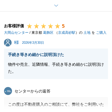
今後ともいつでもお気軽にご連絡下さい。
確定申告の時期がきましたら改めてご連絡させていた
だきます。
5
新居でのご多幸を心よりお祈り申し上げます。
お客様評価
大岡山センター
引き続き、よろしくお願い申し上げます。
/ 東京都
葛飾区
（
京成高砂駅
）の
土地
を
ご購入
I様
I様
2026年3月30日
閉じる
手続き等きめ細かに説明頂けた
物件や売主、近隣情報、手続き等きめ細かに説明頂け
た。
東急リバブル
センターからの返答
この度は不動産購入のご相談にて、弊社をご利用いた
だき、誠にありがとうございました。