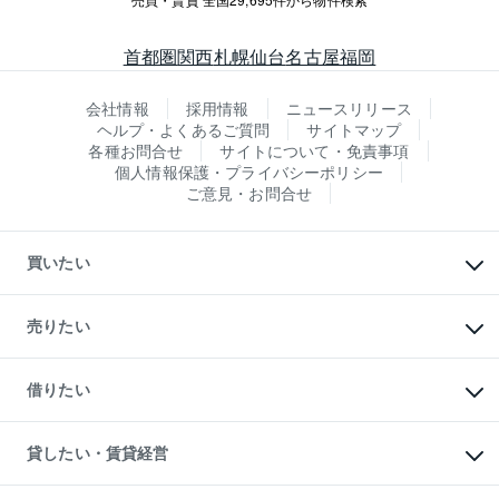
首都圏
関西
札幌
仙台
名古屋
福岡
会社情報
採用情報
ニュースリリース
ヘルプ・よくあるご質問
サイトマップ
各種お問合せ
サイトについて・免責事項
個人情報保護・プライバシーポリシー
ご意見・お問合せ
買いたい
マンションの購入
新築・分譲マンションの購入
売りたい
中古マンションの購入
一戸建ての購入
マンションの売却・査定
新築一戸建ての購入
一戸建ての売却・査定
借りたい
中古一戸建ての購入
土地の売却・査定
土地の購入
スピードAI査定
不動産購入の流れ
物件を借りる
不動産売却について
注目キーワード物件特集
オフィス・店舗の賃貸
貸したい・賃貸経営
不動産査定について
購入ガイド
借りるときの流れ
売却サービス
借りるガイド
不動産売却の流れ
無料賃料査定