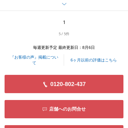
えることができました。重ねて御礼申し上げます。
S様とご縁があって担当させていただけたことを大変
嬉しく思っております。
1
今後も、不動産に関して何かお力になれることがござ
5 / 5件
いましたらお気兼ねなくお申し付けくださいませ。
毎週更新予定 最終更新日：8月6日
『お客様の声』掲載につい
閉じる
6ヶ月以前の評価はこちら
て
0120-802-437
店舗へのお問合せ