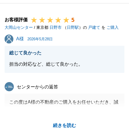
5
お客様評価
大岡山センター
/ 東京都
日野市
（
日野駅
）の
戸建て
を
ご購入
A様
A様
2026年5月28日
総じて良かった
担当の対応など、総じて良かった。
東急リバブル
センターからの返答
この度はA様の不動産のご購入をお任せいただき、誠
にありがとうございました。
A様に多大なるご協力をいただき、無事お引渡しを迎
続きを読む
えることができました。