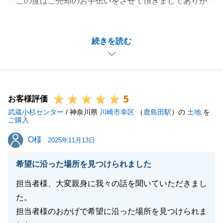
この度はご売却のお手伝いをさせて頂きましてありが
とうございました。
販売開始の際にご親族様とご一緒にお打合せさせて頂
続きを読む
いたことも懐かしく思えます。
ご契約後の残置物撤去や解体の件でご迅速なご対応を
いただき大変助かりました。
K様のお人柄もあってお電話させて頂いた際も楽しく
5
お話し出来まして、ご進行もスムーズでした。
お客様評価
武蔵小杉センター
しばらくお会いできなくなり寂しく思っております。
/ 神奈川県
川崎市幸区
（
鹿島田駅
）の
土地
を
ご購入
何かご不明な点がございましたらお気軽にご連絡くだ
O様
O様
さい。
2025年11月13日
引き続き今後ともよろしくお願いいたします。
希望に沿った場所を見つけられました
担当者様、大変親身に我々の話を聞いていただきまし
た。
閉じる
担当者様のおかげで希望に沿った場所を見つけられま