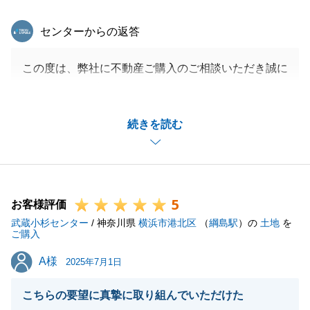
東急リバブル
センターからの返答
この度は、弊社に不動産ご購入のご相談いただき誠に
ありがとうございます。
また貴重なご意見ありがとうございます。
続きを読む
エリア選定から物件の内覧、そしてデメリットまで丁
寧にお伝えできたことで、U様にご安心いただけたこ
と、大変嬉しく存じます。
お客様に寄り添ったご提案を今後も心がけてまいりま
5
す。
お客様評価
武蔵小杉センター
今後とも引き続きよろしくお願い申し上げます。
/ 神奈川県
横浜市港北区
（
綱島駅
）の
土地
を
ご購入
A様
A様
2025年7月1日
閉じる
こちらの要望に真摯に取り組んでいただけた