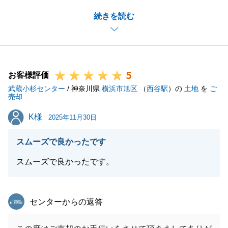
O様のご協力もあり、無事にお引渡しできまして何よ
続きを読む
りでございます。
またご相談事がございましたらお気軽にご連絡をいた
だけますと幸いです。
5
お客様評価
武蔵小杉センター
/ 神奈川県
横浜市旭区
（
西谷駅
）の
土地
を
ご
閉じる
売却
K様
K様
2025年11月30日
スムーズで良かったです
スムーズで良かったです。
東急リバブル
センターからの返答