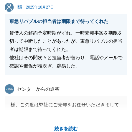
I様
I様
引き続き今後ともよろしくお願いいたします。
2025年10月27日
東急リバブルの担当者は期限まで待ってくれた
賃借人の解約予定時期がずれ、一時売却事案を期限を
閉じる
切って中断したことがあったが、東急リバブルの担当
者は期限まで待ってくれた。
他社はその間次々と担当者が替わり、電話やメールで
確認や催促が相次ぎ、辟易した。
東急リバブル
センターからの返答
I様、この度は弊社にご売却をお任せいただきまして
ありがとうございます。
ご相談から取引成立まで約1年ほどの期間がございま
続きを読む
したが、お付き合いいただきまして感謝申し上げま