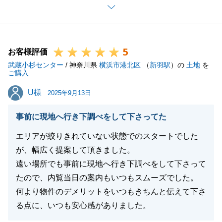
す。
またご相談事がございましたらお気軽にご連絡くださ
い。
5
お客様評価
武蔵小杉センター
/ 神奈川県
横浜市港北区
（
新羽駅
）の
土地
を
ご購入
閉じる
U様
U様
2025年9月13日
事前に現地へ行き下調べをして下さってた
エリアが絞りきれていない状態でのスタートでした
が、幅広く提案して頂きました。
遠い場所でも事前に現地へ行き下調べをして下さって
たので、内覧当日の案内もいつもスムーズでした。
何より物件のデメリットをいつもきちんと伝えて下さ
る点に、いつも安心感がありました。