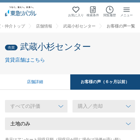
お気に入り
検索条件
閲覧履歴
メニュー
買・仲介トップ
店舗情報
武蔵小杉センター
お客様の声一覧
武蔵小杉センター
売買
賃貸店舗はこちら
お客様の声（６ヶ月以前）
店舗詳細
表示はアンケート回収日順（回収日が同じ場合は評価が高い順）