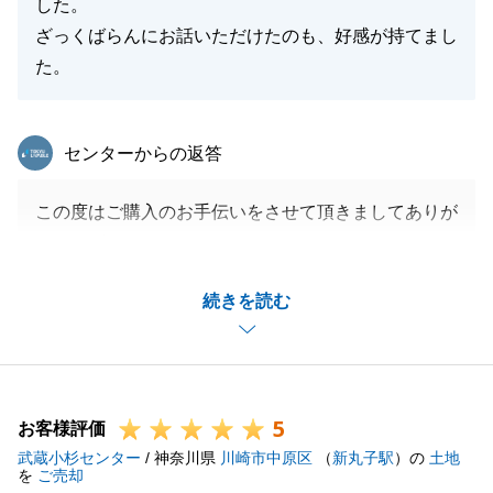
した。
ざっくばらんにお話いただけたのも、好感が持てまし
た。
東急リバブル
センターからの返答
この度はご購入のお手伝いをさせて頂きましてありが
とうございました。
お打合せの際もご主人様、奥様のお人柄もあって楽し
続きを読む
く進行させていただきました。
ご決済日が決定した後もご迅速なご対応をいただきま
して助かりました。
しばらくお二人にお会いできなくなり寂しく思ってお
5
ります。
お客様評価
武蔵小杉センター
何かご不明な点がございましたらお気軽にご連絡くだ
/ 神奈川県
川崎市中原区
（
新丸子駅
）の
土地
を
ご売却
さい。