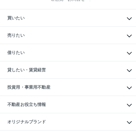
買いたい
マンションの購入
新築・分譲マンションの購入
売りたい
中古マンションの購入
一戸建ての購入
マンションの売却・査定
新築一戸建ての購入
一戸建ての売却・査定
借りたい
中古一戸建ての購入
土地の売却・査定
土地の購入
スピードAI査定
不動産購入の流れ
物件を借りる
不動産売却について
注目キーワード物件特集
オフィス・店舗の賃貸
貸したい・賃貸経営
不動産査定について
購入ガイド
借りるときの流れ
売却サービス
借りるガイド
不動産売却の流れ
無料賃料査定
多言語対応
不動産買換えの流れ
マンション賃料データ
投資用・事業用不動産
売却ガイド
賃貸管理プラン
English
繁体中文
簡体中文
リロケーションについて
投資用不動産
貸すときの流れ
事業用不動産
不動産お役立ち情報
貸すガイド
マンション投資
投資用マンション
不動産AIアドバイザー Tellus Talk
マンション一棟
マンションライブラリー
オリジナルブランド
アパート経営
人気マンションランキング
アパート投資用物件
暮らしに役立つ不動産メディア

収益物件
当社売主リノベーションマンション
「Lnote」