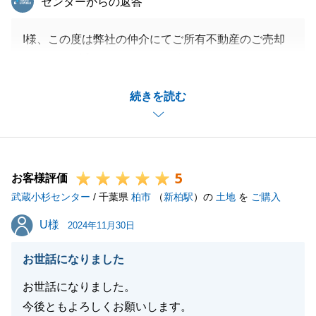
センターからの返答
I様、この度は弊社の仲介にてご所有不動産のご売却
をいただき誠にありがとうございました。
また、前担当者の転勤に伴い担当者変更があった旨、
続きを読む
誠に申し訳ございませんでした。
ご心労をおかけしてしまった事かと存じますが今後も
ご迷惑をおかけしないようセンター_一丸となって尽
力してまいります。
5
あらためて、この度は誠にありがとうございました。
お客様評価
武蔵小杉センター
/ 千葉県
柏市
（
新柏駅
）の
土地
を
ご購入
U様
U様
2024年11月30日
閉じる
お世話になりました
お世話になりました。
今後ともよろしくお願いします。