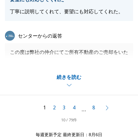
丁寧に説明してくれて、要望にも対応してくれた。
東急リバブル
センターからの返答
この度は弊社の仲介にてご所有不動産のご売却をいた
だきまして誠にありがとうございました。
無事に全てのお手続きを完了することができたのはS
続きを読む
様のおかげです。
あらためて御礼申し上げます。
今後も何かございましたらいつでもお気軽にご連絡く
ださい。
1
2
3
4
8
次へ
…
10 / 79件
閉じる
毎週更新予定 最終更新日：8月6日