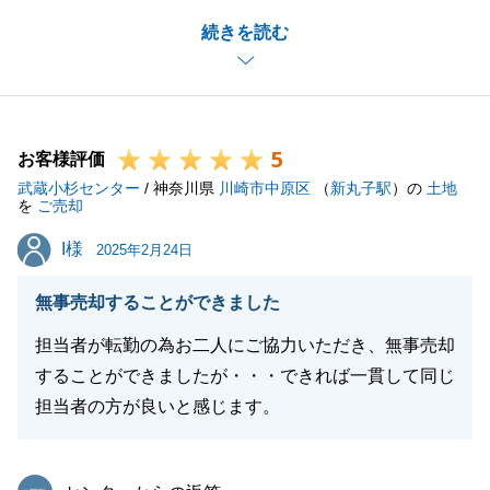
ご満足いくお取引ができたようで、何よりでございま
続きを読む
す。
今後も、ご相談事がございましたら、お気軽にご連絡
くださいませ。
5
お客様評価
武蔵小杉センター
/ 神奈川県
川崎市中原区
（
新丸子駅
）の
土地
閉じる
を
ご売却
I様
I様
2025年2月24日
無事売却することができました
担当者が転勤の為お二人にご協力いただき、無事売却
することができましたが・・・できれば一貫して同じ
担当者の方が良いと感じます。
東急リバブル