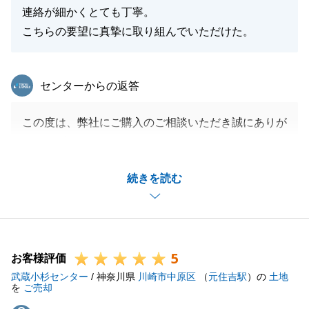
連絡が細かくとても丁寧。
こちらの要望に真摯に取り組んでいただけた。
東急リバブル
センターからの返答
この度は、弊社にご購入のご相談いただき誠にありが
とうございます。
諸手続きに関して色々とご協力いただきありがとうご
続きを読む
ざいました。
また何かご相談事などありましたらお気軽にお問合せ
くださいませ。
今後とも、引き続き、よろしくお願い申し上げます。
5
お客様評価
武蔵小杉センター
/ 神奈川県
川崎市中原区
（
元住吉駅
）の
土地
を
ご売却
閉じる