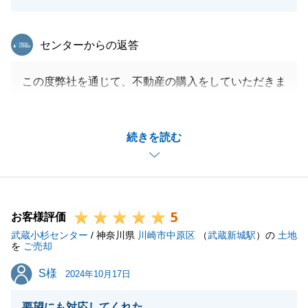
東急リバブル
センターからの返答
この度弊社を通じて、不動産の購入をしていただきま
して、誠にありがとうございます。
U様のご協力もいただいたおかげでスムーズに決済ま
続きを読む
で迎えることが出来ました。
重ねてお礼申し上げます。
何かご不明点等ございましたら、お気軽にご連絡くだ
さいませ。
5
何卒よろしくお願いいたします。
お客様評価
武蔵小杉センター
/ 神奈川県
川崎市中原区
（
武蔵新城駅
）の
土地
を
ご売却
S様
S様
2024年10月17日
閉じる
要望にも対応してくれた