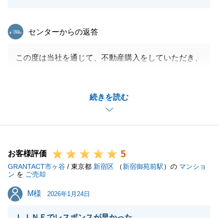
東急リバブル
センターからの返答
この度は当社を通じて、不動産購入をしていただき、
誠にありがとうございました。
Y様からの貴重なお言葉、ありがとうございます。
続きを読む
購入に際しては人生で何度もあるものではないと思い
ますが、気持ちよくご購入いただけたとのこと、嬉し
く思います。
またの機会がございましたら、いつでもお声がけくだ
5
さいませ。
お客様評価
GRANTACT市ヶ谷
/ 東京都
新宿区
（
新宿御苑前駅
）の
マンショ
ン
を
ご売却
M様
M様
2026年1月24日
閉じる
ＬＩＮＥでレスポンスが早かった