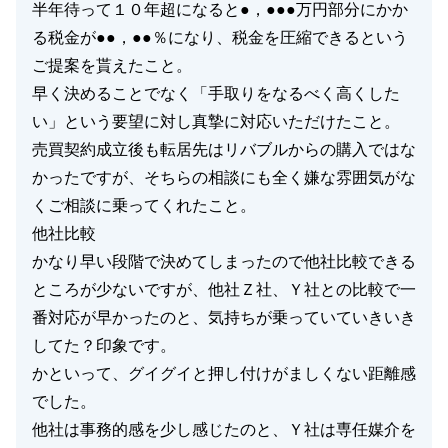
半年待って１０年超になると●，●●●万円部分にかか
る税金が●●，●●％になり、税金を圧縮できるという
ご提案を貰えたこと。
早く決めることでなく「手取りをなるべく高くした
い」という要望に対し真摯に対応いただけたこと。
売買契約成立後も転居先はリバブルからの購入ではな
かったですが、そちらの相談にも全く嫌な雰囲気がな
くご相談に乗ってくれたこと。
他社比較
かなり早い段階で決めてしまったので他社比較できる
ところが少ないですが、他社Ｚ社、Ｙ社との比較で一
番対応が早かったのと、気持ちが乗っていていきいき
してた？印象です。
かといって、グイグイと押し付けがましくない距離感
でした。
他社は事務的感を少し感じたのと、Ｙ社は専任媒介を