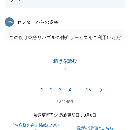
東急リバブル
センターからの返答
この度は東急リバブルの仲介サービスをご利用いただ
きまして誠にありがとうございました。
また、お褒めの言葉を頂戴しましたこと重ねて御礼申
続きを読む
し上げます。
この度の売却活動が円滑に進んだのもひとえにY様が
当社からのご提案事項に対して全面的にご協力をくだ
さったからこそと存じます。
1
2
3
4
15
次へ
…
また、不動産に関してお役に立てることがございまし
10 / 149件
たらお気軽に何なりとお申し付けくださいませ。
毎週更新予定 最終更新日：8月6日
『お客様の声』掲載につい
閉じる
最新の評価はこちら