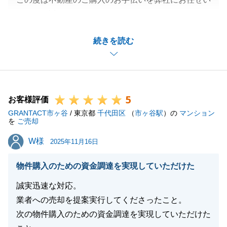
ただき、誠にありがとうございました。
T様のお役に立てて嬉しく存じます。
続きを読む
今後もT様のお力になれることがございましたら、是
非お気軽にご連絡を頂戴できればと思っております。
今後ともよろしくお願いいたします。
5
お客様評価
GRANTACT市ヶ谷
/ 東京都
千代田区
（
市ヶ谷駅
）の
マンション
閉じる
を
ご売却
W様
W様
2025年11月16日
物件購入のための資金調達を実現していただけた
誠実迅速な対応。
業者への売却を提案実行してくださったこと。
次の物件購入のための資金調達を実現していただけた