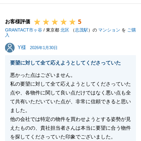
5
お客様評価
GRANTACT市ヶ谷
/ 東京都
北区
（
志茂駅
）の
マンション
を
ご購
入
Y様
Y様
2026年1月30日
要望に対して全て応えようとしてくださっていた
悪かった点はございません。
私の要望に対して全て応えようとしてくださっていた
点や、各物件に関して良い点だけではなく悪い点も全
て共有いただいていた点が、非常に信頼できると思い
ました。
他の会社では特定の物件を買わせようとする姿勢が見
えたものの、貴社担当者さんは本当に要望に合う物件
を探してくださっていた印象でございました。