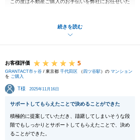
この度は不動産ご購入のお手伝いを弊社にお任せいた
だき、誠にありがとうございました。
販売開始と同時に案内が殺到する競合の激しい物件で
続きを読む
したが、H様に迅速にご対応いただいたことで無事に
ご成約いただくことができました。
以前よりご希望をいただいていたマンションでござい
ますので、ご購入いただくことができ嬉しく存じま
5
す。
お客様評価
GRANTACT市ヶ谷
また何かお手伝いさせていただけることがございまし
/ 東京都
千代田区
（
四ツ谷駅
）の
マンション
を
ご購入
たら、お気軽にお申しつけくださいませ。
T様
T様
今後とも、どうぞよろしくお願いいたします。
2025年11月16日
サポートしてもらえたことで決めることができた
積極的に提案していただき、躊躇してしまいそうな段
閉じる
階でもしっかりとサポートしてもらえたことで、決め
ることができた。