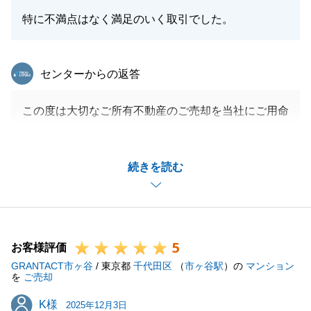
特に不満点はなく満足のいく取引でした。
東急リバブル
センターからの返答
この度は大切なご所有不動産のご売却を当社にご用命
いただきまして、誠にありがとうございました。
海外送金の兼ね合いで、K様に事前にご対応いただく
続きを読む
事項がいくつかございましたが、迅速にご対応いただ
いたおかげで、スムーズにお取引を完了することが出
来ました。
改めまして、この度は誠にありがとうございました。
5
今後とも、何卒宜しくお願いいたします。
お客様評価
GRANTACT市ヶ谷
/ 東京都
千代田区
（
市ヶ谷駅
）の
マンション
を
ご売却
K様
K様
2025年12月3日
閉じる