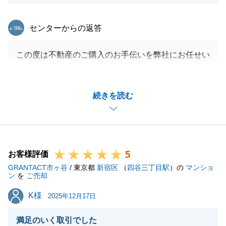
東急リバブル
センターからの返答
この度は不動産のご購入のお手伝いを弊社にお任せい
ただき、誠にありがとうございました。
また、お褒めのお言葉を賜れましたこと重ねてお礼申
続きを読む
し上げます。
N様のおかげでスムーズにお手続きができたかと存じ
ます。
今後もN様のお力になれることがございましたら、是
5
非お気軽にご連絡を頂戴できればと思っております。
お客様評価
GRANTACT市ヶ谷
末永くよろしくお願いいたします。
/ 東京都
新宿区
（
四谷三丁目駅
）の
マンショ
ン
を
ご売却
K様
K様
2025年12月17日
閉じる
満足のいく取引でした