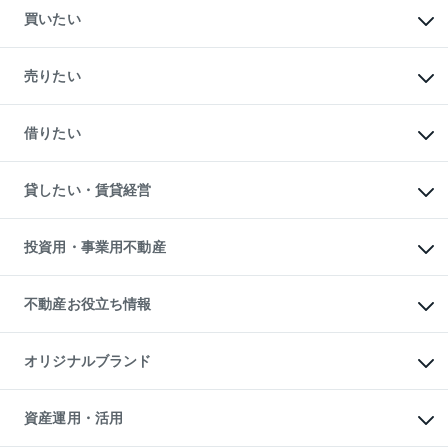
買いたい
マンションの購入
新築・分譲マンションの購入
売りたい
中古マンションの購入
一戸建ての購入
マンションの売却・査定
新築一戸建ての購入
一戸建ての売却・査定
借りたい
中古一戸建ての購入
土地の売却・査定
土地の購入
スピードAI査定
不動産購入の流れ
物件を借りる
不動産売却について
注目キーワード物件特集
オフィス・店舗の賃貸
貸したい・賃貸経営
不動産査定について
購入ガイド
借りるときの流れ
売却サービス
借りるガイド
不動産売却の流れ
無料賃料査定
多言語対応
不動産買換えの流れ
マンション賃料データ
投資用・事業用不動産
売却ガイド
賃貸管理プラン
English
繁体中文
簡体中文
リロケーションについて
投資用不動産
貸すときの流れ
事業用不動産
不動産お役立ち情報
貸すガイド
マンション投資
投資用マンション
不動産AIアドバイザー Tellus Talk
マンション一棟
マンションライブラリー
オリジナルブランド
アパート経営
人気マンションランキング
アパート投資用物件
暮らしに役立つ不動産メディア

収益物件
当社売主リノベーションマンション
「Lnote」
ビル購入（ビル一棟）
一棟リノベーションマンション

資産運用・活用
不動産相場・不動産価格情報
投資用不動産の売却査定
L`GENTE（ルジェンテ）
不動産売却FAQ
事業用不動産の売却査定
区分リノベーションマンション
