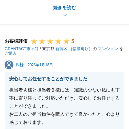
いつも迅速にご対応・ご協力いただけましたので、無
続きを読む
事にお取引きを完了することができました。
また何かお力になれることがございましたら、お気軽
にお申し付けください。今後ともよろしくお願い申し
上げます。
5
お客様評価
GRANTACT市ヶ谷
/ 東京都
新宿区
（
信濃町駅
）の
マンション
を
ご購入
閉じる
N様
N様
2026年1月18日
安心してお任せすることができました
担当者Ａ様と担当者Ｂ様には、知識の少ない私にも丁
寧に寄り添ってご対応いただき、安心してお任せする
ことができました。
お二人のご担当物件を購入できて良かったと、心より
感じております。