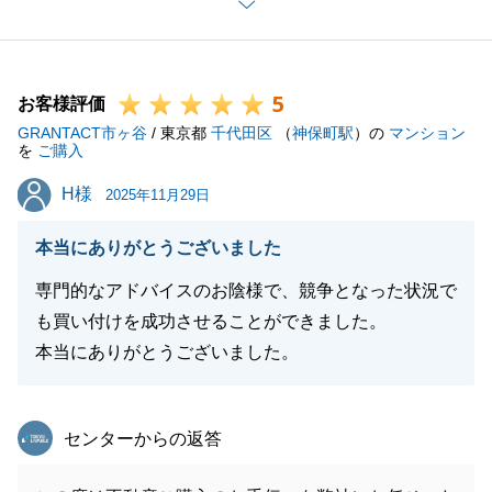
非お気軽にご連絡を頂戴できればと思っております。
引き続きよろしくお願いいたします。
5
お客様評価
GRANTACT市ヶ谷
/ 東京都
千代田区
（
神保町駅
）の
マンション
閉じる
を
ご購入
H様
H様
2025年11月29日
本当にありがとうございました
専門的なアドバイスのお陰様で、競争となった状況で
も買い付けを成功させることができました。
本当にありがとうございました。
東急リバブル
センターからの返答