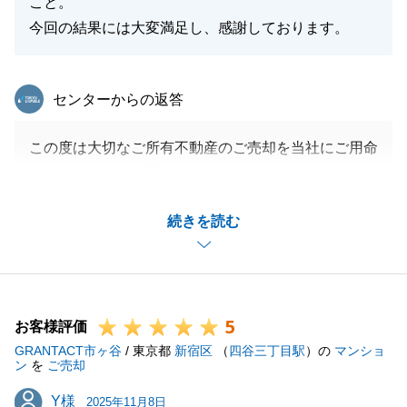
こと。
今回の結果には大変満足し、感謝しております。
東急リバブル
センターからの返答
この度は大切なご所有不動産のご売却を当社にご用命
いただきまして、誠にありがとうございました。
私からのご提案に対し、柔軟にご対応いただきました
続きを読む
こと、改めてお礼申し上げます。
新居のお引渡までの間も、何かお困りのこと等ござい
ましたらお気軽にお申しつけくださいませ。
この度は誠にありがとうございました。
5
今後とも、何卒宜しくお願いいたします。
お客様評価
GRANTACT市ヶ谷
/ 東京都
新宿区
（
四谷三丁目駅
）の
マンショ
ン
を
ご売却
Y様
Y様
2025年11月8日
閉じる