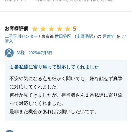
5
お客様評価
二子玉川センター
/ 東京都
世田谷区
（
上野毛駅
）の
戸建て
を
ご
購入
M様
M様
2026年7月5日
１番私達に寄り添って対応してくれました
不安や気になる点を細かく聞いても、嫌な顔せず真摯
に対応してくれました。
何社か見てきましたが、担当者さん１番私達に寄り添
って対応してくれました。
是非また機会があればお願いしたいです。