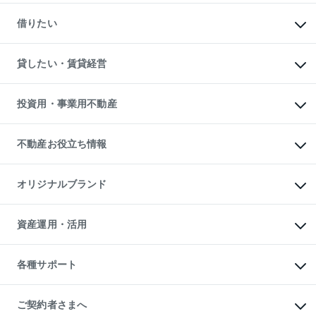
一戸建ての購入
マンションの売却・査定
新築一戸建ての購入
一戸建ての売却・査定
借りたい
中古一戸建ての購入
土地の売却・査定
土地の購入
スピードAI査定
不動産購入の流れ
物件を借りる
不動産売却について
注目キーワード物件特集
オフィス・店舗の賃貸
貸したい・賃貸経営
不動産査定について
購入ガイド
借りるときの流れ
売却サービス
借りるガイド
不動産売却の流れ
無料賃料査定
多言語対応
不動産買換えの流れ
マンション賃料データ
投資用・事業用不動産
売却ガイド
賃貸管理プラン
English
繁体中文
簡体中文
リロケーションについて
投資用不動産
貸すときの流れ
事業用不動産
不動産お役立ち情報
貸すガイド
マンション投資
投資用マンション
不動産AIアドバイザー Tellus Talk
マンション一棟
マンションライブラリー
オリジナルブランド
アパート経営
人気マンションランキング
アパート投資用物件
暮らしに役立つ不動産メディア

収益物件
当社売主リノベーションマンション
「Lnote」
ビル購入（ビル一棟）
一棟リノベーションマンション

資産運用・活用
不動産相場・不動産価格情報
投資用不動産の売却査定
L`GENTE（ルジェンテ）
不動産売却FAQ
事業用不動産の売却査定
区分リノベーションマンション

不動産コラム・ニュース
等価交換事業
海外不動産
Lideas（リディアス）
不動産用語集
不動産M&A
各種サポート
投資用一棟レジデンスWELL

不動産なんでもネット相談室
アセットマネジメント・出資
SQUARE（ウェルスクエア）
住まいの税金
不動産小口投資

シニア向けサポート
物件一括検索（購入＆賃貸）
LEGACIA（レガシア）
相続サポート
ご契約者さまへ
リフォームサポート