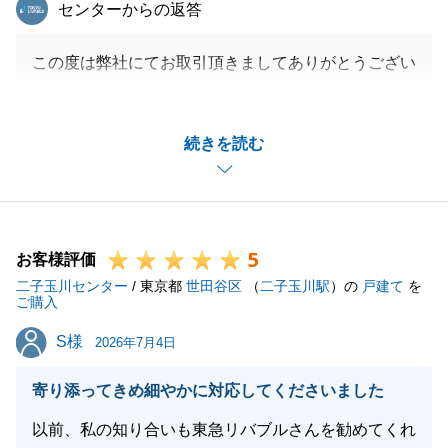
東急リバブル
センターからの返答
この度は弊社にてお取引頂きましてありがとうござい
ました。
M様に迅速にご対応いただきましたおかげで、滞りな
続きを読む
くご決済を終える事ができたと思っております。
M様のご購入のお手伝いができ、大変嬉しく思ってお
ります。
また何かお困りのことがございましたら是非ご連絡下
5
さい。
お客様評価
二子玉川センター
今後ともよろしくお願いいたします。
/ 東京都
世田谷区
（
二子玉川駅
）の
戸建て
を
ご購入
S様
S様
2026年7月4日
閉じる
寄り添ってきめ細やかに対応してくださいました
以前、私の知り合いも東急リバブルさんを勧めてくれ