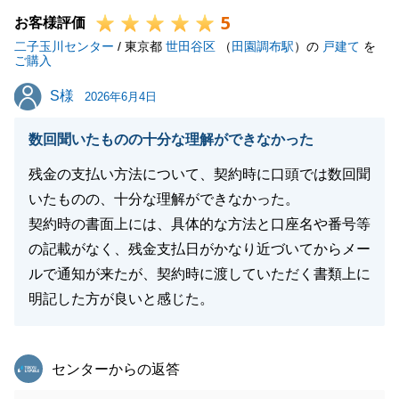
5
のご売却があった中でお会いする機会が無くなってし
お客様評価
二子玉川センター
まう事に
/ 東京都
世田谷区
（
田園調布駅
）の
戸建て
を
ご購入
寂しさもございますが、引き続きお付き合いのほど宜
S様
S様
しくお願いいたします。
2026年6月4日
数回聞いたものの十分な理解ができなかった
残金の支払い方法について、契約時に口頭では数回聞
閉じる
いたものの、十分な理解ができなかった。
契約時の書面上には、具体的な方法と口座名や番号等
の記載がなく、残金支払日がかなり近づいてからメー
ルで通知が来たが、契約時に渡していただく書類上に
明記した方が良いと感じた。
東急リバブル
センターからの返答