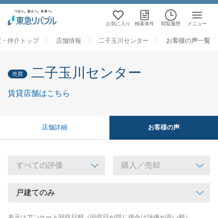
お気に入り
検索条件
閲覧履歴
メニュー
買・仲介トップ
店舗情報
二子玉川センター
お客様の声一覧
二子玉川センター
売買
賃貸店舗はこちら
お客様の声
店舗詳細
表示はアンケート回収日順（回収日が同じ場合は評価が高い順）