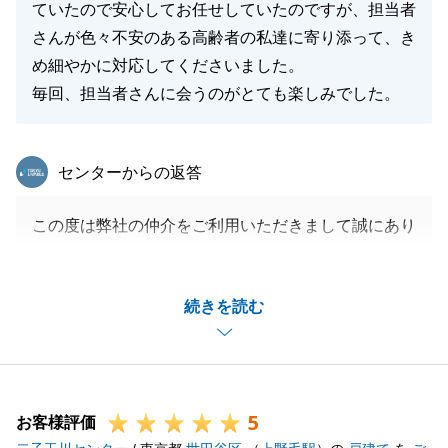
ていたので安心してお任せしていたのですが、担当者
さんが色々不安のある高齢者の私達に寄り添って、き
め細やかに対応してくださいました。
毎回、担当者さんに会うのがとても楽しみでした。
東急リバブル
センターからの返答
この度は弊社の仲介をご利用いただきまして誠にあり
がとうございました。
また、S様のご協力も賜り、お引き渡しまで滞りなく
続きを読む
進められましたこと、重ねて御礼申し上げます。
S様とお会いするのが毎度、本当に楽しみで、今回の
お住替えに携わることができ、心より嬉しく思ってお
ります。
5
今後もお手伝いできることがございましたら些細なこ
お客様評価