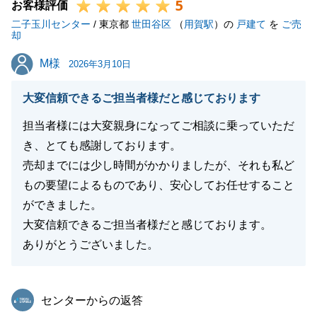
5
お客様評価
二子玉川センター
/ 東京都
世田谷区
（
用賀駅
）の
戸建て
を
ご売
閉じる
却
M様
M様
2026年3月10日
大変信頼できるご担当者様だと感じております
担当者様には大変親身になってご相談に乗っていただ
き、とても感謝しております。
売却までには少し時間がかかりましたが、それも私ど
もの要望によるものであり、安心してお任せすること
ができました。
大変信頼できるご担当者様だと感じております。
ありがとうございました。
東急リバブル
センターからの返答