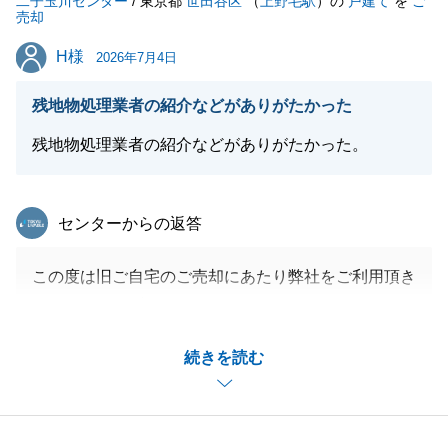
二子玉川センター
とでも構いませんので、お気軽にお申し付けください
/ 東京都
世田谷区
（
上野毛駅
）の
戸建て
を
ご
売却
ませ。
H様
H様
この度は誠にありがとうございました。
2026年7月4日
残地物処理業者の紹介などがありがたかった
残地物処理業者の紹介などがありがたかった。
閉じる
東急リバブル
センターからの返答
この度は旧ご自宅のご売却にあたり弊社をご利用頂き
ありがとうございました。
早め、かつ条件良くご売却出来て嬉しく思っておりま
続きを読む
す。
各お手続きに迅速にご対応頂きありがとうございまし
た。
新居のご購入や相続された不動産のご売却、旧ご自宅