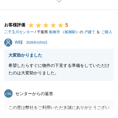
しく思っております。
リフォームのお立会い等、ご協力頂く事も多かったで
すが、快くご協力頂きありがとうございました。
5
ご売却の手続きは全て完了しておりますが、引き続き
お客様評価
二子玉川センター
お付き合いのほど宜しくお願いいたします。
/ 千葉県
船橋市
（
船橋駅
）の
戸建て
を
ご購入
W様
W様
2026年4月6日
閉じる
大変助かりました
希望したらすぐに物件の下見する準備をしていただけ
たのは大変助かりました。
東急リバブル
センターからの返答
この度は弊社をご利用いただき誠にありがとうござい
ました。