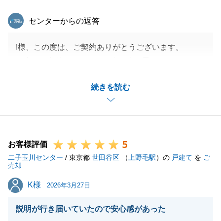
東急リバブル
センターからの返答
I様、この度は、ご契約ありがとうございます。
お褒めの言葉をいただき、身に余る思いです。
とてもいい物件をご購入いただけたと思います。
続きを読む
今後もお気軽にご連絡いただければと思います。
今後とも末永いお付き合いをよろしくお願いいたしま
す。
5
お客様評価
二子玉川センター
/ 東京都
世田谷区
（
上野毛駅
）の
戸建て
を
ご
閉じる
売却
K様
K様
2026年3月27日
説明が行き届いていたので安心感があった