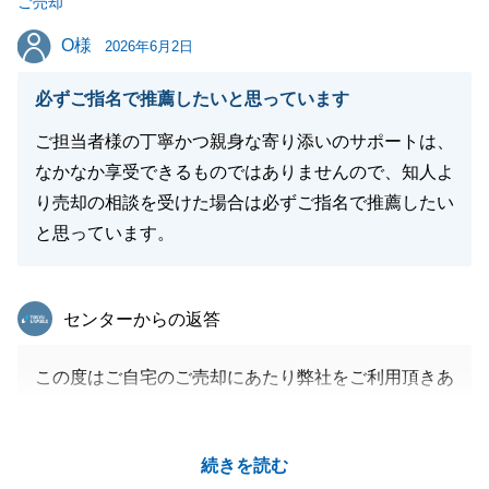
ご売却
さい。
O様
O様
今後とも弊社をご愛顧くださいますよう、どうぞ宜し
2026年6月2日
くお願い申し上げます。
必ずご指名で推薦したいと思っています
ご担当者様の丁寧かつ親身な寄り添いのサポートは、
なかなか享受できるものではありませんので、知人よ
閉じる
り売却の相談を受けた場合は必ずご指名で推薦したい
と思っています。
東急リバブル
センターからの返答
この度はご自宅のご売却にあたり弊社をご利用頂きあ
りがとうございました。
販売開始からご契約まで少しお時間かかってしまいま
続きを読む
したが、粘ったかいがあり、条件良くご売却出来て嬉