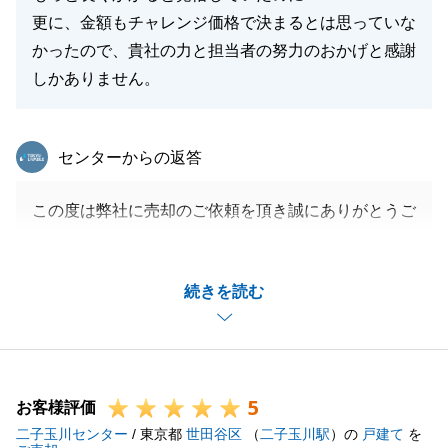
更に、金額もチャレンジ価格で決まるとは思っていな
かったので、貴社の力と担当者の努力のおかげと感謝
しかありません。
東急リバブル
センターからの返答
この度は弊社に売却のご依頼を頂き誠にありがとうご
ざいました。
無事に滞りなく手続きは完了致しました。
続きを読む
お引渡を迎えられましたのも、O様のご尽力を頂いた
からこそでございます。
大変思い入れのあるお家を取引させて頂き本当に感謝
しております。
5
お取引は完了致しましたが、今後、何かお困り事やご
お客様評価
二子玉川センター
不明な点、ご要望等ございましたらお気軽にご連絡下
/ 東京都
世田谷区
（
二子玉川駅
）の
戸建て
を