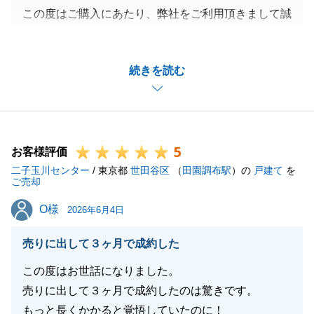
この度はご購入にあたり、弊社をご利用頂きまして誠
にありがとうございました。
また、S様のご協力も賜り、ご決済まで滞りなく進め
続きを読む
られましたこと、重ねて御礼申し上げます。
書類の手配やお手続きなど、ご不便をおかけすること
もあったかと存じますが、このような大切なご縁をい
ただき、微力ながらS様のお力になれていましたら大
5
変光栄です。
お客様評価
二子玉川センター
また、お困り事がございましたら、どんな些細なこと
/ 東京都
世田谷区
（
田園調布駅
）の
戸建て
を
ご売却
でも構いません、お気軽にご連絡下さいませ。
O様
O様
今後とも末永くよろしくお願い申し上げます。
2026年6月4日
売りに出して３ヶ月で成約した
この度はお世話になりました。
閉じる
売りに出して３ヶ月で成約したのは驚きです。
もっと長くかかると覚悟していたのに！