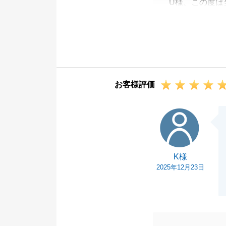
U様、この度は
U様にはご売却
に円滑にお話を
改めてお礼申し
今後とも何か不
引き続き、よろ
お客様評価
K様
K様
2025年12月23日