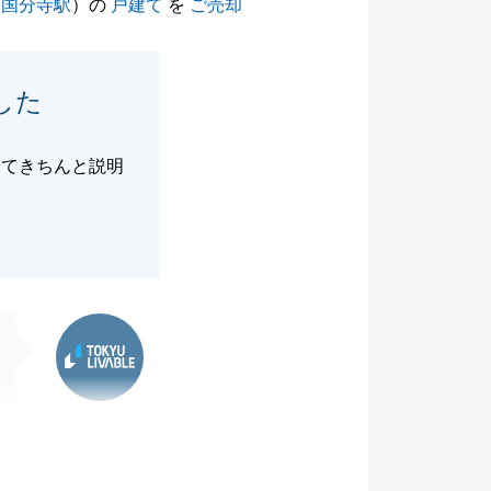
（
国分寺駅
）の
戸建て
を
ご売却
した
全てきちんと説明
東急リバブル