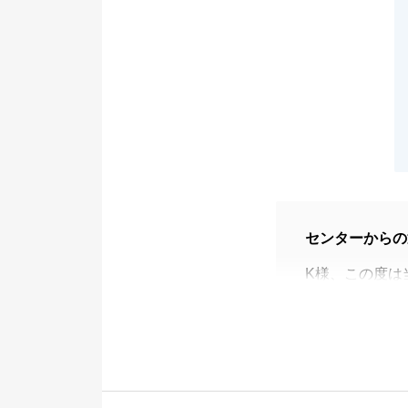
センターからの
K様、この度は
ご連絡の頻度が
ご契約やご決済
ご連絡をしてし
今後は、お客様
改めて、Ｋ様の