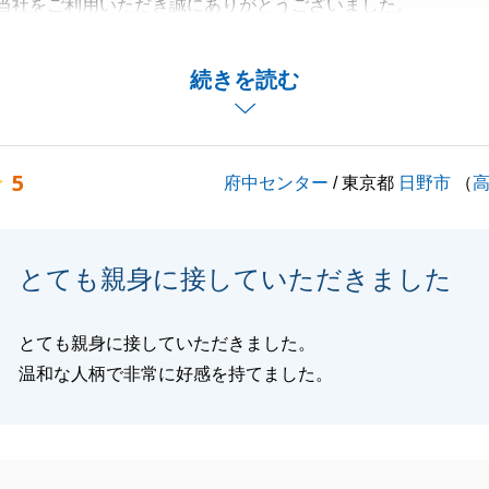
当社をご利用いただき誠にありがとうございました。
に際して建物の調査やリフォーム等ご協力をいただき、非常
前に進めることができました。
続きを読む
上げます。
動産についてお困りごとがあればお気軽にご連絡ください。
しくお願いいたします。
5
府中センター
/ 東京都
日野市
（
閉じる
とても親身に接していただきました
とても親身に接していただきました。
温和な人柄で非常に好感を持てました。