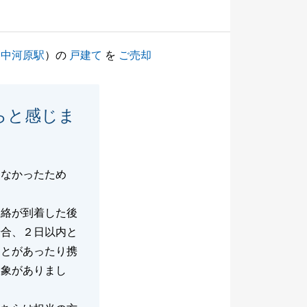
（
中河原駅
）の
戸建て
を
ご売却
らと感じま
はなかったため
連絡が到着した後
場合、２日以内と
ことがあったり携
印象がありまし