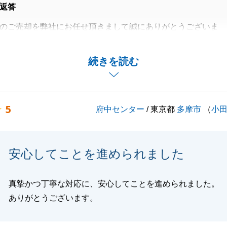
返答
のご売却を弊社にお任せ頂きまして誠にありがとうございま
きましたが、無事にお引渡しが終わり私も嬉しいです。
続きを読む
待ち頂いたK様のお陰で好条件で売却ができたのだと感じて
ことがございましたら、何でもお申し付けください。
5
府中センター
/ 東京都
多摩市
（
小
くお願いいたします。
安心してことを進められました
閉じる
真摯かつ丁寧な対応に、安心してことを進められました。
ありがとうございます。