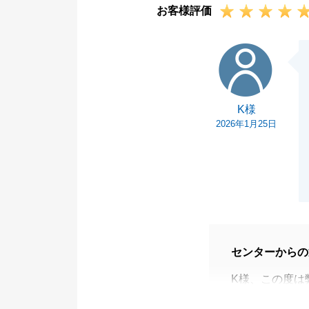
お客様評価
感謝申し上げま
今後とも何かあ
K様
K様
2026年1月25日
センターからの
K様、この度は
K様のご協力も