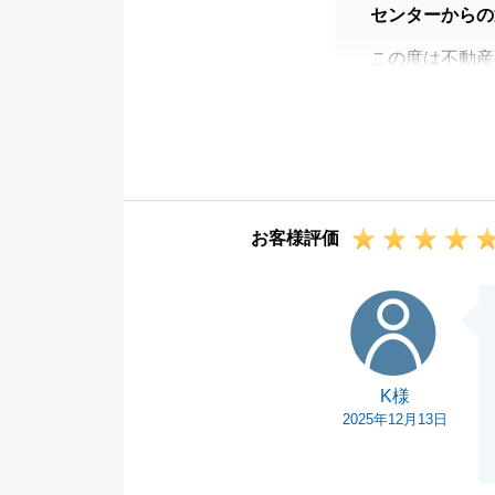
センターからの
この度は不動産
した。
少しお時間を頂
成約を信じてお
おります。
今後もお困りの
お客様評価
引き続きよろし
K様
K様
2025年12月13日