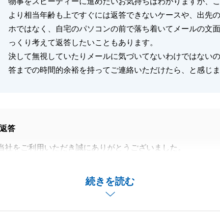
物事をスピーディーに進めたいお気持ちはわかりますが、
より相当年齢も上ですぐには返答できないケースや、出先
ホではなく、自宅のパソコンの前で落ち着いてメールの文
っくり考えて返答したいこともあります。
決して無視していたりメールに気づいてないわけではない
答までの時間的余裕を持ってご連絡いただけたら、と感じ
返答
当社をご利用いただき誠にありがとうございました。
多くなってしまったこと、大変申し訳ございません。
の大切なご案内のため、ご確認いただけているか心配になり
続きを読む
まいました。
のご状況等に応じた接客ができるよう努めてまいります。
ご協力おかげでスムーズに進めることができました。