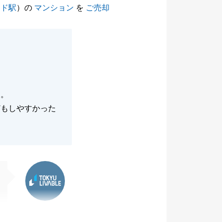
ンド駅
）の
マンション
を
ご売却
た。
どもしやすかった
東急リバブル