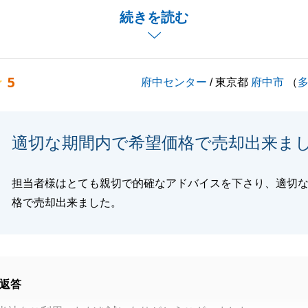
お手伝いができ、大変嬉しく感じております。
続きを読む
でお困りのことがあればどうぞお気軽にお申し付けくださ
くお願いいたします。
5
府中センター
/ 東京都
府中市
（
閉じる
適切な期間内で希望価格で売却出来ま
担当者様はとても親切で的確なアドバイスを下さり、適切
格で売却出来ました。
返答