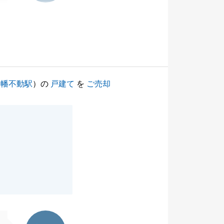
高幡不動駅
）の
戸建て
を
ご売却
東急リバブル