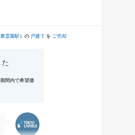
多磨霊園駅
）の
戸建て
を
ご売却
した
な期間内で希望価
東急リバブル