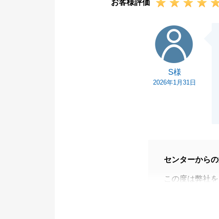
お客様評価
S様
S様
2026年1月31日
センターからの
この度は弊社を
また営業冥利に
今後も更に質の