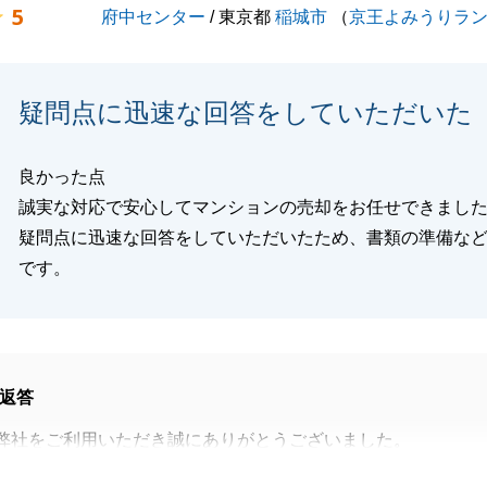
5
府中センター
/ 東京都
稲城市
（
京王よみうりラ
す。
ればお気軽にお申し付けください。
疑問点に迅速な回答をしていただいた
閉じる
良かった点
誠実な対応で安心してマンションの売却をお任せできまし
疑問点に迅速な回答をしていただいたため、書類の準備な
です。
返答
弊社をご利用いただき誠にありがとうございました。
あり、円滑かつ無事にお引渡しができ安心しております。