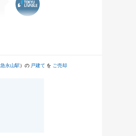
田急永山駅
）の
戸建て
を
ご売却