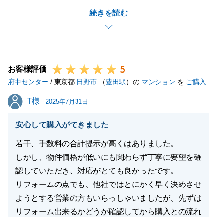
S様のおかげでスムーズにお引渡し、解体まで進める
続きを読む
ことができました。
販売当初お声がけができず失礼いたしました。
今後の営業活動に活かしてまいります。
引き続き、どうぞよろしくお願いいたします。
5
お客様評価
府中センター
/ 東京都
日野市
（
豊田駅
）の
マンション
を
ご購入
閉じる
T様
T様
2025年7月31日
安心して購入ができました
若干、手数料の合計提示が高くはありました。
しかし、物件価格が低いにも関わらず丁寧に要望を確
認していただき、対応がとても良かったです。
リフォームの点でも、他社ではとにかく早く決めさせ
ようとする営業の方もいらっしゃいましたが、先ずは
リフォーム出来るかどうか確認してから購入との流れ