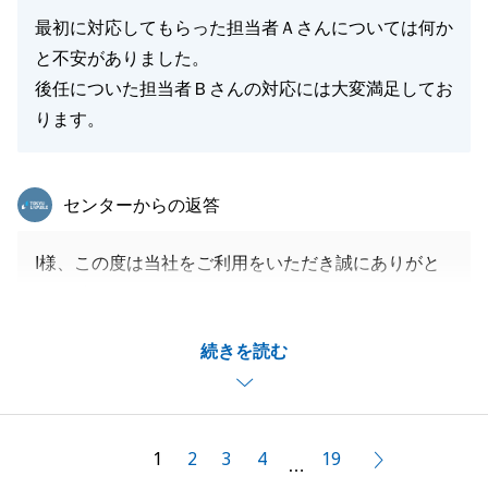
最初に対応してもらった担当者Ａさんについては何か
と不安がありました。
後任についた担当者Ｂさんの対応には大変満足してお
ります。
東急リバブル
センターからの返答
I様、この度は当社をご利用をいただき誠にありがと
うございました。
前任者が力不足で申し訳ございません。
続きを読む
無事融資も含めお引渡しが完了してよかったです。
引き続き、何かございましたらどうぞお気軽にお申し
付けください。
1
2
3
4
19
次へ
…