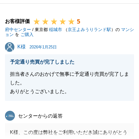
5
お客様評価
府中センター
/ 東京都
稲城市
（
京王よみうりランド駅
）の
マンシ
ョン
を
ご購入
K様
K様
2026年1月25日
予定通り売買が完了しました
担当者さんのおかげで無事に予定通り売買が完了しま
した。
ありがとうございました。
東急リバブル
センターからの返答
K様、この度は弊社をご利用いただき誠にありがとう