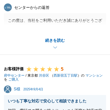
東急リバブル
センターからの返答
この度は、当社をご利用いただき誠にありがとうござ
いました。
いくつか物件を見に行きましたが、今回ご購入いただ
続きを読む
いた物件が一番Y様にぴったりだと思いました。
見晴らしのいい、素敵な物件に出会えて良かったで
す。今後とも、宜しくお願い申し上げます。
5
お客様評価
府中センター
/ 東京都
渋谷区
（
西新宿五丁目駅
）の
マンション
閉じる
を
ご購入
S様
S様
2025年9月4日
いつも丁寧な対応で安心して相談できました