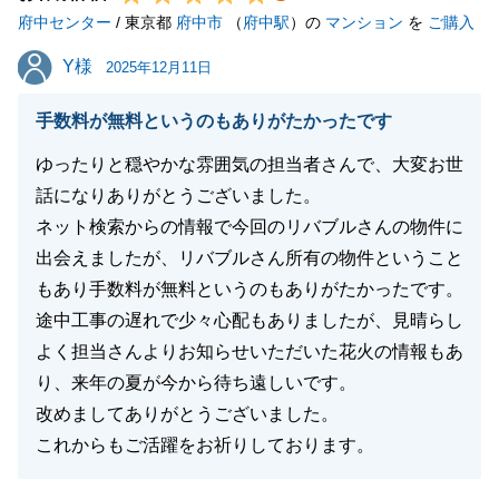
府中センター
貴重なご意見をいただきありがとうございました。今
/ 東京都
府中市
（
府中駅
）の
マンション
を
ご購入
後とも、宜しくお願い申し上げます。
Y様
Y様
2025年12月11日
手数料が無料というのもありがたかったです
閉じる
ゆったりと穏やかな雰囲気の担当者さんで、大変お世
話になりありがとうございました。
ネット検索からの情報で今回のリバブルさんの物件に
出会えましたが、リバブルさん所有の物件ということ
もあり手数料が無料というのもありがたかったです。
途中工事の遅れで少々心配もありましたが、見晴らし
よく担当さんよりお知らせいただいた花火の情報もあ
り、来年の夏が今から待ち遠しいです。
改めましてありがとうございました。
これからもご活躍をお祈りしております。