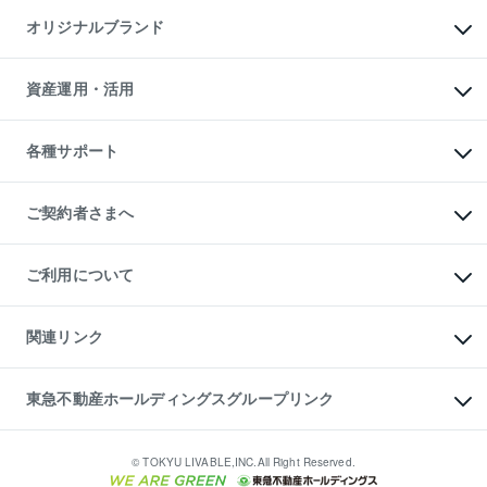
不動産AIアドバイザー Tellus Talk
マンション一棟
マンションライブラリー
オリジナルブランド
アパート経営
人気マンションランキング
アパート投資用物件
暮らしに役立つ不動産メディア

収益物件
当社売主リノベーションマンション
「Lnote」
ビル購入（ビル一棟）
一棟リノベーションマンション

資産運用・活用
不動産相場・不動産価格情報
投資用不動産の売却査定
L`GENTE（ルジェンテ）
不動産売却FAQ
事業用不動産の売却査定
区分リノベーションマンション

不動産コラム・ニュース
等価交換事業
海外不動産
Lideas（リディアス）
不動産用語集
不動産M&A
各種サポート
投資用一棟レジデンスWELL

不動産なんでもネット相談室
アセットマネジメント・出資
SQUARE（ウェルスクエア）
住まいの税金
不動産小口投資

シニア向けサポート
物件一括検索（購入＆賃貸）
LEGACIA（レガシア）
相続サポート
ご契約者さまへ
リフォームサポート
ご契約者さまサポートメニュー
ご紹介・再契約特典
ご利用について
入居者様専用-各種ご案内（賃貸）
東急こすもす会「こすもすWeb」
本人確認に関するお客様へのお願い
金融商品取引について
関連リンク
東急リバブル ソーシャルメディアポリシー
ご意見・お問い合わせ（金融商品取引専用の相談・お問い合わせ窓口）
すまいValue
保険募集におけるプライバシー・ポリシー
これからご結婚される方に東急百貨店のブライダルクラブ
東急不動産ホールディングスグループリンク
ダイレクトメール（郵送物）・Eメールなどの送付停止について
人材サービスのご用命は 東急リバブルスタッフ株式会社まで
宅地建物取引業者の皆様へ
東北の逸品を贈ります 東北すぐれものセレクション
東急不動産
民泊の開業・運営のご相談は「ReINN株式会社」まで
東急コミュニティー
© TOKYU LIVABLE,INC.All Right Reserved.
東急リバブル