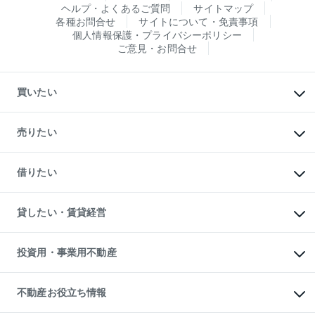
ヘルプ・よくあるご質問
サイトマップ
各種お問合せ
サイトについて・免責事項
個人情報保護・プライバシーポリシー
ご意見・お問合せ
買いたい
マンションの購入
新築・分譲マンションの購入
売りたい
中古マンションの購入
一戸建ての購入
マンションの売却・査定
新築一戸建ての購入
一戸建ての売却・査定
借りたい
中古一戸建ての購入
土地の売却・査定
土地の購入
スピードAI査定
不動産購入の流れ
物件を借りる
不動産売却について
注目キーワード物件特集
オフィス・店舗の賃貸
貸したい・賃貸経営
不動産査定について
購入ガイド
借りるときの流れ
売却サービス
借りるガイド
不動産売却の流れ
無料賃料査定
多言語対応
不動産買換えの流れ
マンション賃料データ
投資用・事業用不動産
売却ガイド
賃貸管理プラン
English
繁体中文
簡体中文
リロケーションについて
投資用不動産
貸すときの流れ
事業用不動産
不動産お役立ち情報
貸すガイド
マンション投資
投資用マンション