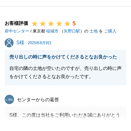
今後も何か不動産に関してお困りごとやご相談等ござ
いましたら、どうぞお気軽にお申し付けください。
5
引き続き、よろしくお願いいたします。
お客様評価
府中センター
/ 東京都
稲城市
（
矢野口駅
）の
土地
を
ご購入
S様
S様
2025年8月9日
閉じる
売り出しの時に声をかけてくださるとなお良かった
自宅の隣の土地が空いたのですが、売り出しの時に声
をかけてくださるとなお良かったです。
東急リバブル
センターからの返答
S様、この度は当社をご利用いただき誠にありがとう
ございました。