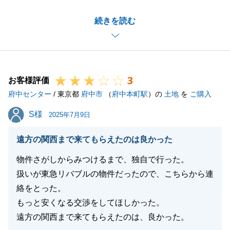
また、お褒めのお言葉も頂き嬉しい限りです。ありが
続きを読む
とうございます。
H様は遠方にお住まいでいらっしゃいましたので、直
接お会いさせて頂いてという機会が少なく、主にメー
ルとお電話でのやり取りで進めさせて頂くことになり
3
心配な点もございましたが、H様はレスポンスが早
お客様評価
府中センター
く、小まめにご質問も頂けたことから、私の方も大変
/ 東京都
府中市
（
府中本町駅
）の
土地
を
ご購入
助かりました。
S様
S様
2025年7月9日
地域性をご存じなく、ご心配な点も多くおありになる
かと思いますが、お近くでございますので、お気軽に
遠方の関西まで来てもらえたのは良かった
お声掛け頂けますと幸いです。
物件さがしからみつけるまで、独自で行った。
引き続きどうぞよろしくお願い申し上げます。
扱いが東急リバブルの物件だったので、こちらから連
絡をとった。
もっと安くなる交渉をしてほしかった。
閉じる
遠方の関西まで来てもらえたのは、良かった。