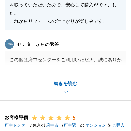
を取っていただいたので、安心して購入ができまし
た。
これからリフォームの仕上がりが楽しみです。
東急リバブル
センターからの返答
この度は府中センターをご利用いただき、誠にありが
とうございました。
お取引にご満足いただき、大変嬉しく思っておりま
続きを読む
す。
お客様に安心してご購入いただけたとのこと、大変嬉
しく思います。
物件価格に関わらず、お客様一人ひとりのご要望に丁
5
寧に向き合い、リフォームについてもじっくりとご検
お客様評価
府中センター
討いただける環境を提供できたことが、私たちにとっ
/ 東京都
府中市
（
府中駅
）の
マンション
を
ご購入