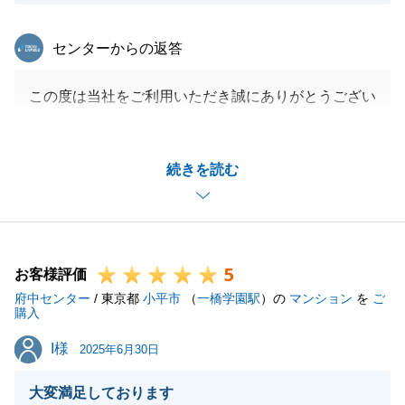
東急リバブル
センターからの返答
この度は当社をご利用いただき誠にありがとうござい
ました。
今後も不動産についてお困りごとがございましたら当
続きを読む
社へご相談いただければ幸いです。
価格交渉についても全力で取り組ませていただきま
す。
よろしくお願いいたします。
5
お客様評価
府中センター
/ 東京都
小平市
（
一橋学園駅
）の
マンション
を
ご
購入
閉じる
I様
I様
2025年6月30日
大変満足しております