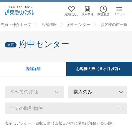
お気に入り
検索条件
閲覧履歴
メニュー
産売買・仲介トップ
店舗情報
府中センター
お客様の声一覧
府中センター
売買
お客様の声（６ヶ月以前）
店舗詳細
表示はアンケート回収日順（回収日が同じ場合は評価が高い順）