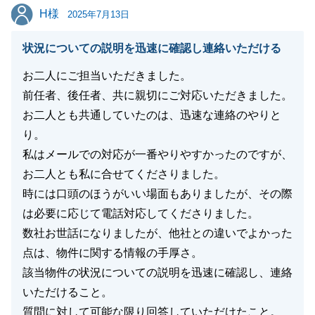
て何よりの喜びです。
H様
H様
2025年7月13日
リフォーム後の新しい生活が素晴らしいものになるよ
う、心よりお祈り申し上げます。
状況についての説明を迅速に確認し連絡いただける
この度は、貴重なご意見をお寄せいただき、本当にあ
お二人にご担当いただきました。
りがとうございました。
前任者、後任者、共に親切にご対応いただきました。
お二人とも共通していたのは、迅速な連絡のやりと
り。
閉じる
私はメールでの対応が一番やりやすかったのですが、
お二人とも私に合せてくださりました。
時には口頭のほうがいい場面もありましたが、その際
は必要に応じて電話対応してくださりました。
数社お世話になりましたが、他社との違いでよかった
点は、物件に関する情報の手厚さ。
該当物件の状況についての説明を迅速に確認し、連絡
いただけること。
質問に対して可能な限り回答していただけたこと。