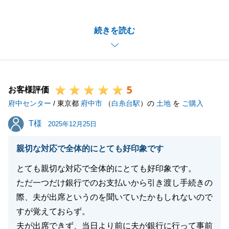
ございました。
K様のご協力もあり、円滑かつ無事にお引渡しができ
続きを読む
安心しております。
この度はK様のお手伝いができ、大変嬉しく感じてお
ります。
今後とも不動産でお困りのことがあればどうぞお気軽
5
にお申し付けください。
お客様評価
府中センター
引き続きよろしくお願いいたします。
/ 東京都
府中市
（
白糸台駅
）の
土地
を
ご購入
T様
T様
2025年12月25日
閉じる
親切な対応で全体的にとても好印象です
とても親切な対応で全体的にとても好印象です。
ただ一つだけ銀行でのお支払いから引き渡し手続きの
際、夫が出席というのを聞いていたかもしれないので
すが覚えておらず。
夫が出席できず、当日より前に夫が銀行に行って事前