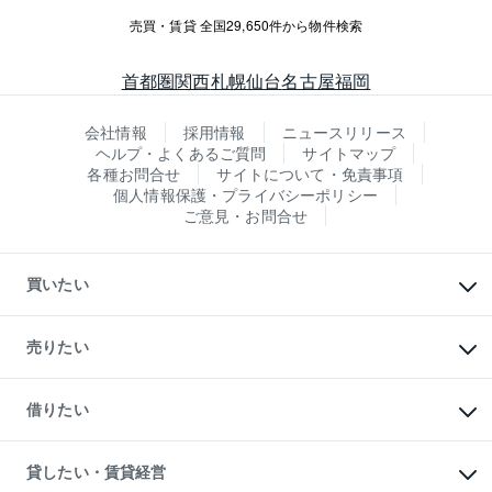
売買・賃貸 全国29,650件から物件検索
首都圏
関西
札幌
仙台
名古屋
福岡
会社情報
採用情報
ニュースリリース
ヘルプ・よくあるご質問
サイトマップ
各種お問合せ
サイトについて・免責事項
個人情報保護・プライバシーポリシー
ご意見・お問合せ
買いたい
マンションの購入
新築・分譲マンションの購入
売りたい
中古マンションの購入
一戸建ての購入
マンションの売却・査定
新築一戸建ての購入
一戸建ての売却・査定
借りたい
中古一戸建ての購入
土地の売却・査定
土地の購入
スピードAI査定
不動産購入の流れ
物件を借りる
不動産売却について
注目キーワード物件特集
オフィス・店舗の賃貸
貸したい・賃貸経営
不動産査定について
購入ガイド
借りるときの流れ
売却サービス