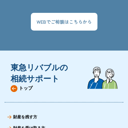
W
E
B
で
ご
相
談
は
こ
ち
ら
か
ら
東急リバブルの
相続サポート
トップ
財産を残す方