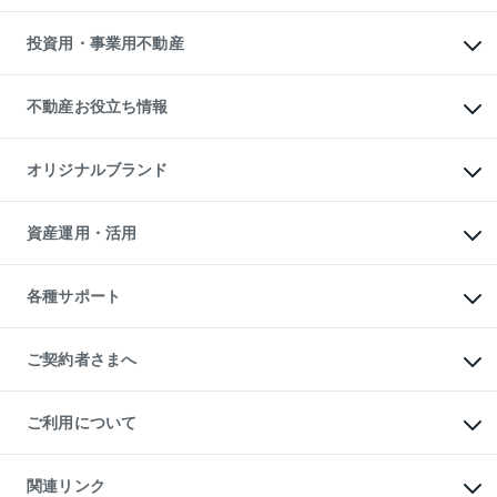
借りるガイド
不動産売却の流れ
無料賃料査定
多言語対応
不動産買換えの流れ
マンション賃料データ
投資用・事業用不動産
売却ガイド
賃貸管理プラン
English
繁体中文
簡体中文
リロケーションについて
投資用不動産
貸すときの流れ
事業用不動産
不動産お役立ち情報
貸すガイド
マンション投資
投資用マンション
不動産AIアドバイザー Tellus Talk
マンション一棟
マンションライブラリー
オリジナルブランド
アパート経営
人気マンションランキング
アパート投資用物件
暮らしに役立つ不動産メディア

収益物件
当社売主リノベーションマンション
「Lnote」
ビル購入（ビル一棟）
一棟リノベーションマンション

資産運用・活用
不動産相場・不動産価格情報
投資用不動産の売却査定
L`GENTE（ルジェンテ）
不動産売却FAQ
事業用不動産の売却査定
区分リノベーションマンション

不動産コラム・ニュース
等価交換事業
海外不動産
Lideas（リディアス）
不動産用語集
不動産M&A
各種サポート
投資用一棟レジデンスWELL

不動産なんでもネット相談室
アセットマネジメント・出資
SQUARE（ウェルスクエア）
住まいの税金
不動産小口投資

シニア向けサポート
物件一括検索（購入＆賃貸）
LEGACIA（レガシア）
相続サポート
ご契約者さまへ
リフォームサポート
ご契約者さまサポートメニュー
ご紹介・再契約特典
ご利用について
入居者様専用-各種ご案内（賃貸）
東急こすもす会「こすもすWeb」
本人確認に関するお客様へのお願い
金融商品取引について
関連リンク