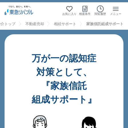
お気に入り
検索条件
閲覧履歴
メニュー
仲介トップ
不動産売却
相続サポート
家族信託組成サポート
万が一の認知症
対策として、
『家族信託
組成サポート』