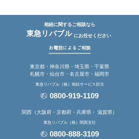
相
続
に
関
す
る
ご
相
談
な
ら
東
急
リ
バ
ブ
ル
に
お
任
せ
く
だ
さ
い
お
電
話
に
よ
る
ご
相
談
東京都・神奈川県・埼玉県・千葉県
札幌市・仙台市・名古屋市・福岡市
東急リバブル（株）相続サービス担当
0800-919-1109
関西（大阪府・京都府・兵庫県・ 滋賀県）
東急リバブル（株）関西支社
0800-888-3109