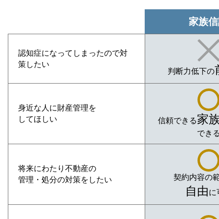
家族信
認知症になってしまったので対
策したい
判断力低下の
身近な人に財産管理を
家
してほしい
信頼できる
でき
将来にわたり不動産の
契約内容の
管理・処分の対策をしたい
自由
に