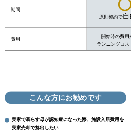
期間
自
原則契約で
開始時の費用
費用
ランニングコス
こんな方にお勧めです
実家で暮らす母が認知症になった際、
施設入居費用を
実家売却で捻出したい