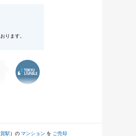
ております。
東急リバブル
用賀駅
）の
マンション
を
ご売却