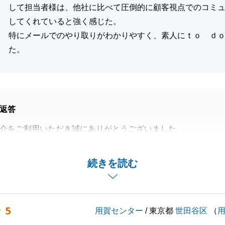
して担当者様は、他社に比べて圧倒的に顧客視点でのコミ
してくれていると強く感じた。
特にメールでのやり取りがわかりやすく、素人にｔｏ ｄ
た。
返答
介をご利用いただき誠にありがとうございました。
ミュニケーションができていたとのお褒めのお言葉を賜り、
います。
続きを読む
、お手続きに関するご報告やご説明に関して何度もメールな
て頂きましたが、いつも快く迅速にお返事を頂けたおかげさ
引を完了することが出来ました。
5
用賀センター
/ 東京都
世田谷区
（
かお困りのこと等ございましたら、お気軽にご相談頂ければ