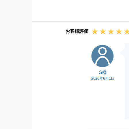
大変ありがたい
ご相談から売買
絡をいただき誠
契約期間中には
お客様評価
だけましたおか
もし不動産でお
S様
末永くご愛顧賜
S様
2026年6月1日