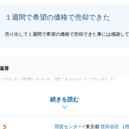
くお願い申し上げます。
１週間で希望の価格で売却できた
売り出して１週間で希望の価格で売却できた事には感謝し
閉じる
返答
バブルをご利用いただき、誠にありがとうございました。
て大変うれしく思います。
対応、ご判断をいただきましたお陰で、スムーズに進める事
続きを読む
いました。
のことがございましたらお気軽ご連絡を下さいませ。
5
用賀センター
/ 東京都
世田谷区
（
バブルをよろしくお願いいたします。