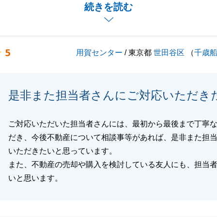
お言葉を賜り光栄でございます。
続きを読む
契約まで短い期間ではございましたが、迅速なご対応やご連
にありがとうございました。
、金融機関への完済予約や管理会社とのご調整もご対応いた
5
用賀センター
/ 東京都
世田谷区
（
千歳
げで、無事にお取引を完了することが出来ました。
困りのことがあればお気軽にご連絡下さい。
りますよう、よろしくお願い申し上げます。
是非また担当者さんにご対応いただき
ご対応いただいた担当者さんには、最初から最後まで丁寧
閉じる
だき、今後不動産について相談事等があれば、是非また担
いただきたいと思っています。
また、不動産の売却や購入を検討している友人にも、担当
いと思います。