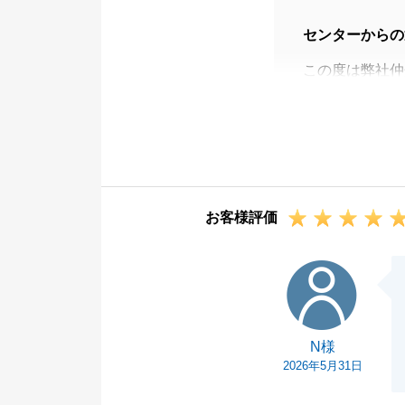
センターからの
この度は弊社仲
もったいないほ
ます。
S様にはいつも
おかげで無事全
今後も何かお困
お客様評価
引き続き何卒よ
N様
N様
2026年5月31日