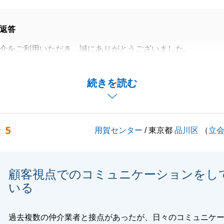
返答
介をご利用いただき、誠にありがとうございました。
いただき、光栄でございます。
に対し、いつも迅速にご対応いただきましたおかげで、無事
続きを読む
ることが出来ました。
ーム工事に進んでいきますが、もしお困りのことがございま
軽にご連絡下さい。
5
用賀センター
/ 東京都
品川区
（
立
くお願いいたします。
顧客視点でのコミュニケーションをし
閉じる
いる
過去複数の仲介業者と接点があったが、日々のコミュニケ