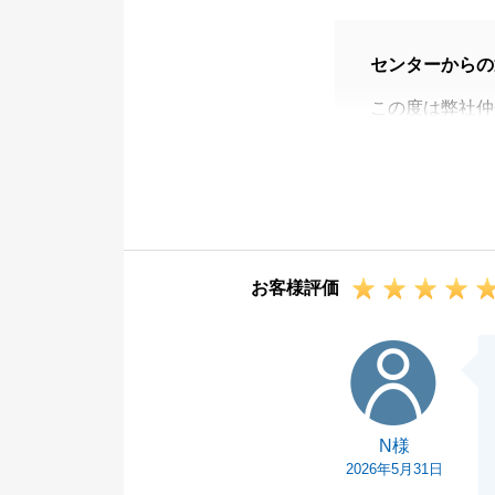
センターからの
この度は弊社仲
お褒めの言葉を
私からのご連絡
お取引を完了す
これからリフォ
したら是非お気
お客様評価
今後ともよろし
N様
N様
2026年5月31日