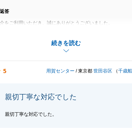
返答
介をご利用いただき、誠にありがとうございました。
どのお褒めの言葉をいただき、身の引き締まる思いでござい
続きを読む
丁寧かつ迅速にご対応いただき、大変助かりました。
ての手続きを滞りなく完了することが出来ました。
り事がございましたら、是非ご連絡下さい。
5
用賀センター
/ 東京都
世田谷区
（
千歳
ろしくお願いいたします。
親切丁寧な対応でした
閉じる
親切丁寧な対応でした。