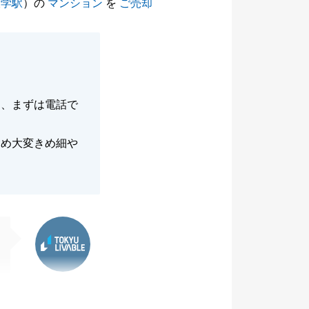
大学駅
）の
マンション
を
ご売却
り、まずは電話で
含め大変きめ細や
東急リバブル