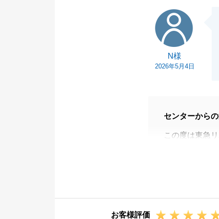
と思います。
N様
今後ともよろし
N様
2026年5月4日
センターからの
この度は東急リ
N様のお役に立
N様の迅速なご
ができました。
ありがとうござ
また何かお困り
お客様評価
今後とも東急リ