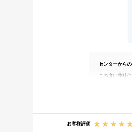
センターからの
この度は弊社仲
顧客視点でのコ
大変光栄でござ
契約期間中には
どでご連絡させ
まで無事にお取
お客様評価
もしもまたなに