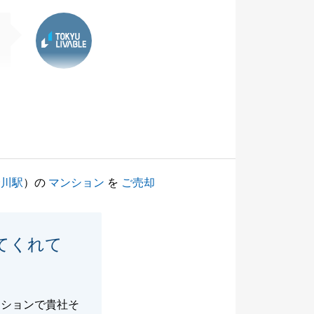
東急リバブル
会川駅
）の
マンション
を
ご売却
てくれて
ーションで貴社そ