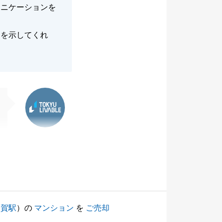
ュニケーションを
ｏを示してくれ
東急リバブル
用賀駅
）の
マンション
を
ご売却