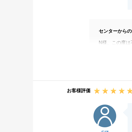
センターからの
N様、この度は
いました。
お引渡しまで約
らこそ無事に終
これからリフォ
つでもご連絡く
お客様評価
今後ともよろし
F様