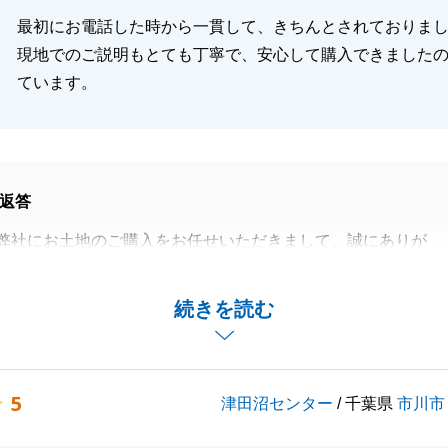
最初にお電話した時から一貫して、きちんとされておりま
現地でのご説明もとても丁寧で、安心して購入できました
ています。
返答
弊社にお土地のご購入をお任せいただきまして、誠にありが
た。
しいお言葉を頂戴いたしまして、誠にありがとうございま
続きを読む
購入のご相談でしたので、どんな建物が建てられるのか、ハ
び等とてもご不安なことが多かったのではないかと思います
5
津田沼センター
/ 千葉県
市川市
カーさんもご紹介させていただき、建築計画が無事スタート
とても嬉しく思います。