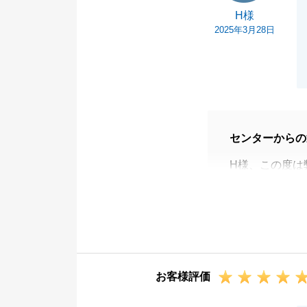
H様
2025年3月28日
センターからの
H様、この度は
とうございまし
また、大変うれ
す。
今回、土地のご
ウスメーカー選
お客様評価
が、ハウスメー
できましたこと