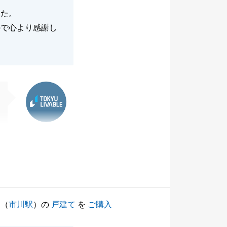
した。
ので心より感謝し
東急リバブル
（
市川駅
）の
戸建て
を
ご購入