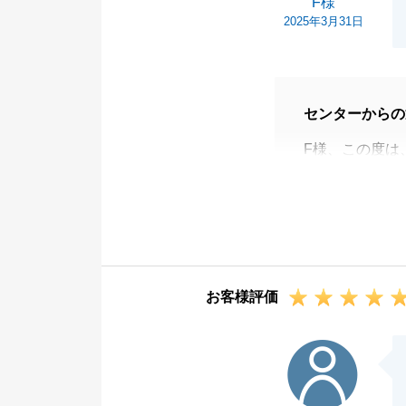
F様
2025年3月31日
センターからの
F様、この度は
ありがとう御座
ご購入までに住
速に対応いただ
改めて、この様
あってこそだと
お客様評価
これからも東急
H様