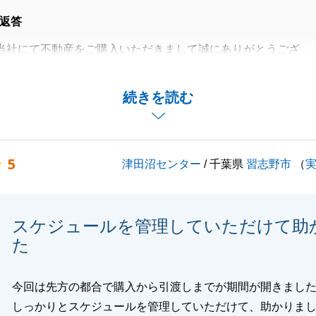
返答
当社にて不動産をご購入いただきまして誠にありがとうござ
おかげで円滑にお取引を進めることが出来ました。誠にあり
続きを読む
す。
えできることがございましたら、いつでもお気軽にご相談く
5
津田沼センター
/ 千葉県
習志野市
（
度は誠にありがとうございました。
スケジュールを管理していただけて助
閉じる
た
今回は先方の都合で購入から引渡しまでが期間が開きまし
しっかりとスケジュールを管理していただけて、助かりま