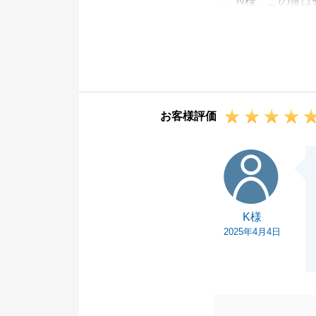
N様、この度は
りがとうござい
今回、引渡しま
だったことと存
様で無事にお取
本当にありがと
お客様評価
お取引は終了い
りますので、お
K様
今後ともよろし
K様
2025年4月4日