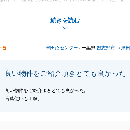
弊社にてご購入のお手伝いをさせていただきまして、誠にあ
ました。
であまりお時間がなかったため、銀行手続き等、色々と大変
続きを読む
じますが、N様がいつも迅速にご対応くださりましたおかげ
引を終了することができました。
うございます。
5
津田沼センター
/ 千葉県
習志野市
（
津
たしましたが、今後も何かあればお力になりたいと思ってお
気軽にお申しつけくださいませ。
くお願いいたします。
良い物件をご紹介頂きとても良かった
良い物件をご紹介頂きとても良かった。
閉じる
言葉使いも丁寧。