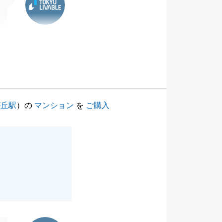
が丘駅
）の
マンション
を
ご購入
東急リバブル