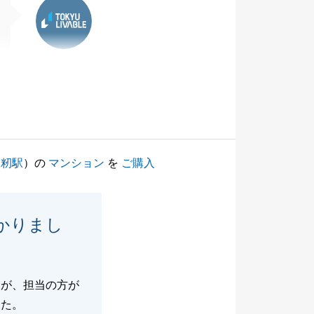
実籾駅
）の
マンション
を
ご購入
かりまし
たが、担当の方が
した。