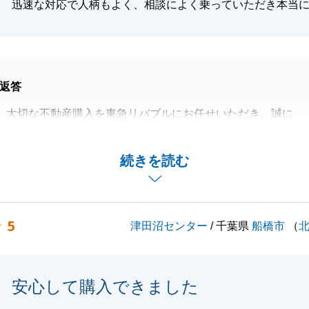
迅速な対応で人柄もよく、相談によく乗っていただき本当
返答
、大切な不動産購入を東急リバブルにお任せいただき、誠に
いました。
宅ローンの事など、ご協力をいただく機会が多く、都度、迅
続きを読む
き、本当にありがとう御座いました。
なお褒めの言葉をいただけたのは、日頃よりF様のご協力が
感じております。
5
津田沼センター
/ 千葉県
船橋市
（
リバブルをご贔屓に宜しくお願いいたします。
安心して購入できました
閉じる