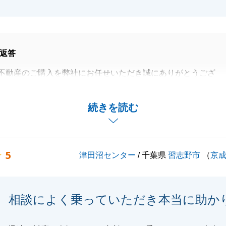
返答
不動産のご購入を弊社にお任せいただき誠にありがとうござ
1年と長期に渡るお取引でしたが、N様のご協力があったか
続きを読む
えることができました。
ームや確定申告等もあるかと存じますので、お困りの際はい
ださい。
5
津田沼センター
/ 千葉県
習志野市
（
京
くお願いいたします。
相談によく乗っていただき本当に助か
閉じる