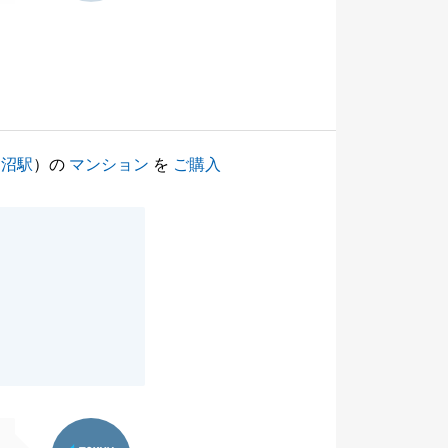
田沼駅
）の
マンション
を
ご購入
東急リバブル