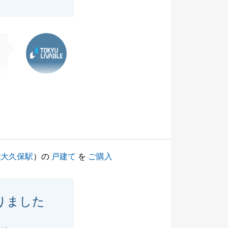
東急リバブル
成大久保駅
）の
戸建て
を
ご購入
りました