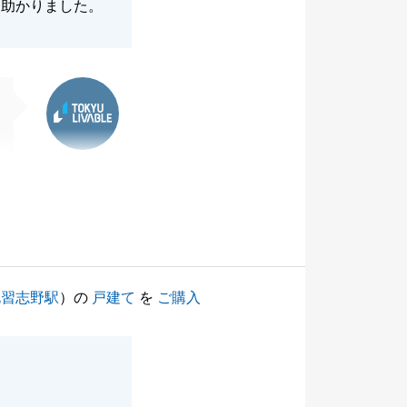
に助かりました。
東急リバブル
北習志野駅
）の
戸建て
を
ご購入