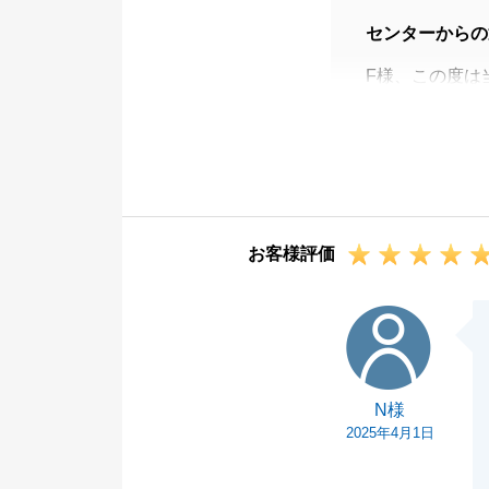
センターからの
F様、この度は
いました。
F様のご協力の
がとうございま
今後何かお力添
ださいませ。
お客様評価
改めましてこの
N様
N様
2025年4月1日