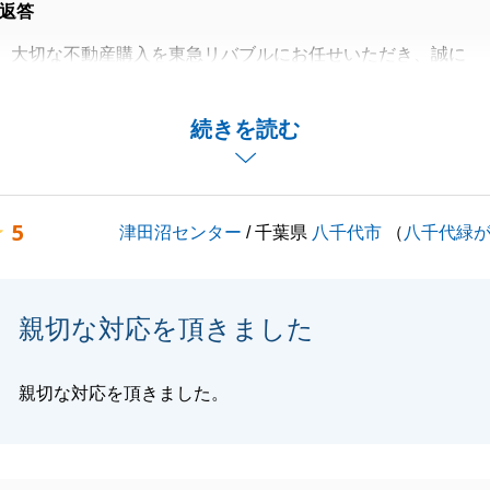
返答
、大切な不動産購入を東急リバブルにお任せいただき、誠に
いました。
のお取引となり、再度、お声掛けいただけた事、大変うれし
続きを読む
す。
お褒めの言葉をいただけたのは、日頃よりK様のご協力があ
っておりますので、今後とも東急リバブルをご贔屓に宜しく
5
津田沼センター
/ 千葉県
八千代市
（
八千代緑
す。
いませんので、不動産の事でお困りごとがあれば、お気軽に
親切な対応を頂きました
親切な対応を頂きました。
閉じる