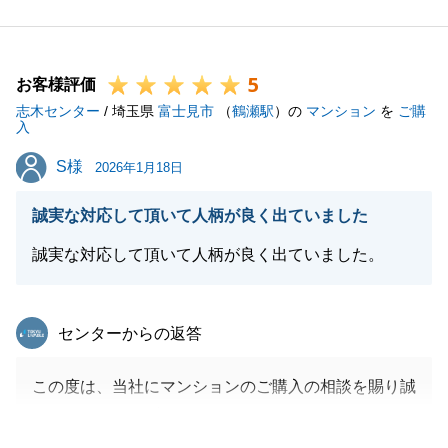
場面がありましたが、A様のご協力もあり、スムーズ
にお取引を進めることができました。
5
今後も不動産の売却・ご購入に関するご相談がござい
お客様評価
志木センター
ましたらお気軽にご連絡いただけますと幸いです。
/ 埼玉県
富士見市
（
鶴瀬駅
）の
マンション
を
ご購
入
何卒宜しくお願いいたします。
S様
S様
2026年1月18日
誠実な対応して頂いて人柄が良く出ていました
閉じる
誠実な対応して頂いて人柄が良く出ていました。
東急リバブル
センターからの返答
この度は、当社にマンションのご購入の相談を賜り誠
にありがとうございました。
Ｓ様からご不明点等のご質問をいただき、二人三脚で