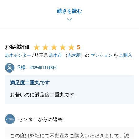
した。
続きを読む
お引渡しを迎えるまでに様々なお手続きがございまし
たが、毎度早急にご対応いただき本当にありがとうご
ざいました。
住宅ローン本審査の日程がタイトとなりご心配をおか
5
けして申し訳ございませんでした。
お客様評価
志木センター
今後、もし不動産にお困りのことがございましたらお
/ 埼玉県
志木市
（
志木駅
）の
マンション
を
ご購入
気軽にご相談ください。
S様
S様
2025年11月8日
また、知人の方で不動産にお困りの方がいらっしゃい
ましたら、是非私をご紹介いただけますと幸いです。
満足度二重丸です
今後とも引き続き宜しくお願いいたします。
お若いのに満足度二重丸です。
東急リバブル
閉じる
センターからの返答
この度は弊社にて不動産をご購入いただきまして、誠