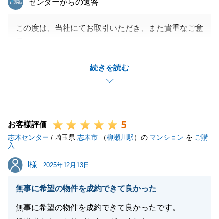
センターからの返答
この度は、当社にてお取引いただき、また貴重なご意
見をいただき、ありがとうございました。
またお客様への配慮が足りず、ご不快な思いをさせて
続きを読む
しまい、大変申し訳ございませんでした。
Ｉ様からご指摘を頂きました全体的な流れにつきまし
て、書類の活用や弊社のリバブルサポートナビの活用
等、スムーズな取引を行えるよう徹底して参ります。
5
今後とも引き続き宜しくお願いいたします。
お客様評価
志木センター
/ 埼玉県
志木市
（
柳瀬川駅
）の
マンション
を
ご購
入
I様
I様
2025年12月13日
閉じる
無事に希望の物件を成約できて良かった
無事に希望の物件を成約できて良かったです。