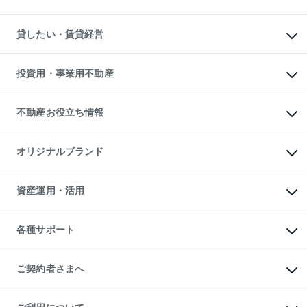
土地の売却・査定
土地の購入
スピードAI査定
不動産購入の流れ
物件を借りる
不動産売却について
注目キーワード物件特集
オフィス・店舗の賃貸
貸したい・賃貸経営
不動産査定について
購入ガイド
借りるときの流れ
売却サービス
借りるガイド
不動産売却の流れ
無料賃料査定
多言語対応
不動産買換えの流れ
マンション賃料データ
投資用・事業用不動産
売却ガイド
賃貸管理プラン
English
繁体中文
簡体中文
リロケーションについて
投資用不動産
貸すときの流れ
事業用不動産
不動産お役立ち情報
貸すガイド
マンション投資
投資用マンション
不動産AIアドバイザー Tellus Talk
マンション一棟
マンションライブラリー
オリジナルブランド
アパート経営
人気マンションランキング
アパート投資用物件
暮らしに役立つ不動産メディア

収益物件
当社売主リノベーションマンション
「Lnote」
ビル購入（ビル一棟）
一棟リノベーションマンション

資産運用・活用
不動産相場・不動産価格情報
投資用不動産の売却査定
L`GENTE（ルジェンテ）
不動産売却FAQ
事業用不動産の売却査定
区分リノベーションマンション

不動産コラム・ニュース
等価交換事業
海外不動産
Lideas（リディアス）
不動産用語集
不動産M&A
各種サポート
投資用一棟レジデンスWELL

不動産なんでもネット相談室
アセットマネジメント・出資
SQUARE（ウェルスクエア）
住まいの税金
不動産小口投資

シニア向けサポート
物件一括検索（購入＆賃貸）
LEGACIA（レガシア）
相続サポート
ご契約者さまへ
リフォームサポート
ご契約者さまサポートメニュー
ご紹介・再契約特典