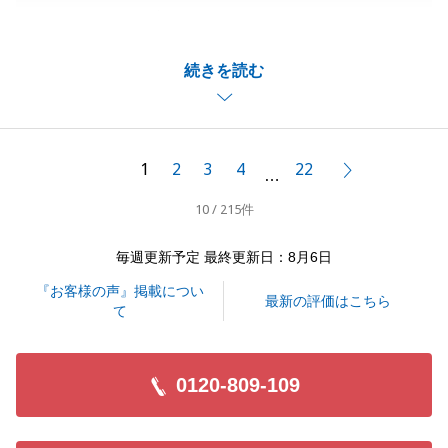
にありがとうございました。
お住み替えということで、ご不安なことも多々あった
続きを読む
ことお存じますが、無事、Ｓ様のお住み替えが完了
し、私も大変嬉しく思います。
複数の不動産をご案内させていただきましたが、いつ
もＳ様に気遣っていただき、私も楽しみながらご案内
1
2
3
4
22
次へ
…
させていただいておりました。
10 / 215件
様々な場面でご協力いただき、本当にありがとうござ
いました。
毎週更新予定 最終更新日：8月6日
今後も不動産のことでお困りごとがございましたら、
『お客様の声』掲載につい
いつでもお気軽にご相談ください。
最新の評価はこちら
て
今後とも引き続きよろしくお願いいたします。
0120-809-109
閉じる