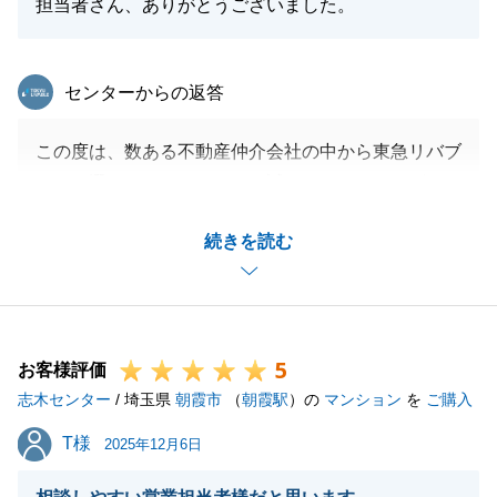
担当者さん、ありがとうございました。
東急リバブル
センターからの返答
この度は、数ある不動産仲介会社の中から東急リバブ
ルをお選びいただきまして、誠にありがとうございま
した。
続きを読む
ご購入いただいた不動産を含め、複数件不動産をご案
内させていただきましたが、Ｉ様ご夫婦の明るいお人
柄のおかげで、私も終始、楽しませていただきなが
ら、かつ気持ちを引き締めて、無事にご成約まで迎え
5
ることができました。
お客様評価
志木センター
お引渡しまで大きなトラブルなくスムーズに進めるこ
/ 埼玉県
朝霞市
（
朝霞駅
）の
マンション
を
ご購入
とができたのも、Ｉ様のご協力があってこそです。こ
T様
T様
2025年12月6日
の場を借りて感謝申し上げます。
今後も不動産のことでお困りごとがございましたら、