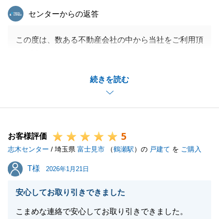
東急リバブル
センターからの返答
この度は、数ある不動産会社の中から当社をご利用頂
き、誠にありがとうございました。
資金計画の際は、ご用意いただく資料がたくさんござ
続きを読む
いましたが、迅速にご対応いただき、私も非常に助か
りました。
ご案内や打ち合わせでお会いした際はもちろん、お電
話でお話する際など、いつも私を気遣ってくださり、
5
Ｔ様の温かさを感じておりました。
お客様評価
志木センター
今後もお引越し等で忙しい日々が続くことと存じます
/ 埼玉県
富士見市
（
鶴瀬駅
）の
戸建て
を
ご購入
が、お悩みやご相談がございましたらいつでもお気軽
T様
T様
2026年1月21日
にご連絡ください。
この度は、本当にありがとうございました。
安心してお取り引きできました
こまめな連絡で安心してお取り引きできました。