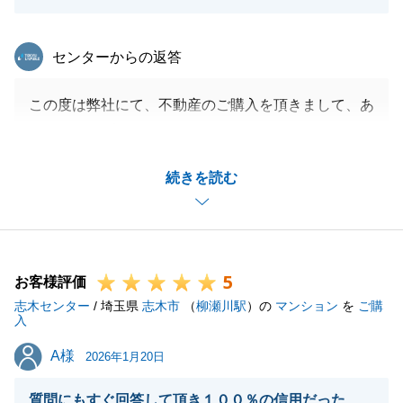
閉じる
東急リバブル
センターからの返答
この度は弊社にて、不動産のご購入を頂きまして、あ
りがとうございます。
お忙しい中、Ｔ様にもご尽力をいただきまして、二人
続きを読む
三脚にてご対応をさせて頂き、無事にお引渡しを迎え
る事ができて嬉しく思います。
また何か不動産の事でお悩み等がございましたら、お
気軽にご相談下さい。この度は本当にありがとうござ
5
いました。
お客様評価
志木センター
不動産でお困りの事やご不明な点がございましたら、
/ 埼玉県
志木市
（
柳瀬川駅
）の
マンション
を
ご購
入
気兼ねなくご相談してください。
A様
A様
Ｔ様のご友人やご親戚の方のご紹介も心よりお待ちし
2026年1月20日
ております。
質問にもすぐ回答して頂き１００％の信用だった