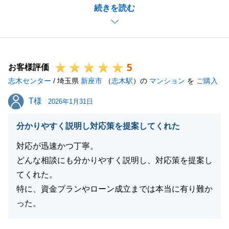
続きを読む
ましたが、Ｎ様ご夫婦が賑やかにご内覧されていたの
が印象的で、私もＮ様とのご案内が楽しみでした。
また、私がご連絡やお願いをした際も、Ｎ様がお仕事
でお忙しい中、いつも迅速にご対応いただき、非常に
5
助かりました。
お客様評価
志木センター
今後も不動産のことでお困りごとがございましたら、
/ 埼玉県
新座市
（
志木駅
）の
マンション
を
ご購入
いつでもお気軽にご相談ください。
T様
T様
2026年1月31日
この度は本当にありがとうございました。
分かりやすく説明し対応策を提案してくれた
対応が迅速かつ丁寧。
閉じる
どんな相談にも分かりやすく説明し、対応策を提案し
てくれた。
特に、資金プランやローン成立までは本当に有り難か
った。