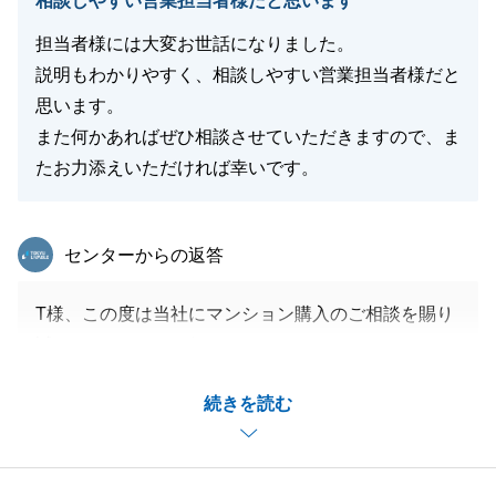
相談しやすい営業担当者様だと思います
弊社にご相談いただけますと幸いです。
担当者様には大変お世話になりました。
また、Ｉ様のご友人等で不動産にお困りの方がいらっ
説明もわかりやすく、相談しやすい営業担当者様だと
しゃいましたら、是非弊社をご紹介いただければと思
思います。
います。
また何かあればぜひ相談させていただきますので、ま
この度は本当にありがとうございました。今後とも引
たお力添えいただければ幸いです。
き続きよろしくお願いいたします。
東急リバブル
センターからの返答
閉じる
T様、この度は当社にマンション購入のご相談を賜り
誠にありがとうございました。
初めて現地マンションエントランスでお待ち合わせし
続きを読む
たあの日から残代金決済・お引渡しに至るまであっと
いう間のお取引でした。
複数の方がご検討されているマンションでしたので、