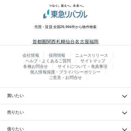
売買・賃貸 全国29,994件から物件検索
首都圏
関西
札幌
仙台
名古屋
福岡
会社情報
採用情報
ニュースリリース
ヘルプ・よくあるご質問
サイトマップ
各種お問合せ
サイトについて・免責事項
個人情報保護・プライバシーポリシー
ご意見・お問合せ
買いたい
マンションの購入
新築・分譲マンションの購入
売りたい
中古マンションの購入
一戸建ての購入
マンションの売却・査定
新築一戸建ての購入
一戸建ての売却・査定
借りたい
中古一戸建ての購入