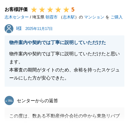
タイミングよくご決断いただけたことで年内にお引越
5
しまで完了できたものと思っております。
お客様評価
志木センター
室内も大変綺麗で状態も良かったので、私もおすすめ
/ 埼玉県
朝霞市
（
志木駅
）の
マンション
を
ご購入
できるマンションの一つでした。
I様
I様
2025年11月17日
本年は大変お世話になり、ありがとうございました。
どうぞよいお年をお迎えください。
物件案内や契約では丁寧に説明していただけた
T様ご家族の益々のご発展を心よりお祈り申しあげま
物件案内や契約では丁寧に説明していただけたと思い
す。
ます。
本審査の期間がタイトのため、余裕を持ったスケジュ
ールにした方が安心できた。
閉じる
東急リバブル
センターからの返答
この度は、数ある不動産仲介会社の中から東急リバブ
ルをお選びいただきまして、誠にありがとうございま