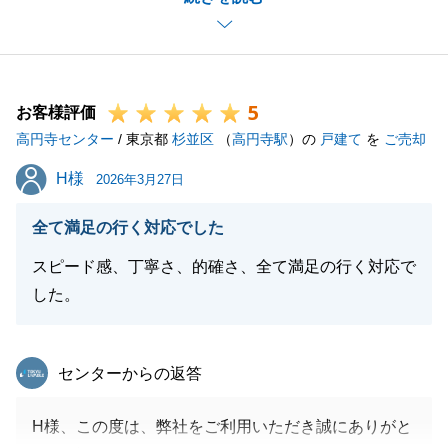
これもひとえに、Ｎ様がご要望を的確にお伝え下さ
り、ご協力いただいたおかげでございます。
改めて感謝申し上げます。
5
N様ご夫婦とは様々なお話をさせていただき、私もと
お客様評価
高円寺センター
ても楽しく貴重な時間でございました。
/ 東京都
杉並区
（
高円寺駅
）の
戸建て
を
ご売却
東京の不動産に限らず何かお困りのことがございまし
H様
H様
2026年3月27日
たら、お気軽にお申し付けください。
今後ともどうぞ宜しくお願いいたします。
全て満足の行く対応でした
スピード感、丁寧さ、的確さ、全て満足の行く対応で
した。
閉じる
東急リバブル
センターからの返答
H様、この度は、弊社をご利用いただき誠にありがと