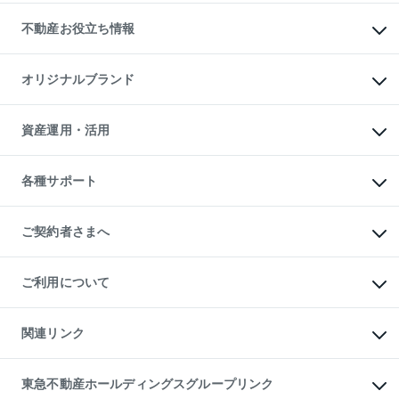
リロケーションについて
投資用不動産
貸すときの流れ
事業用不動産
不動産お役立ち情報
貸すガイド
マンション投資
投資用マンション
不動産AIアドバイザー Tellus Talk
マンション一棟
マンションライブラリー
オリジナルブランド
アパート経営
人気マンションランキング
アパート投資用物件
暮らしに役立つ不動産メディア

収益物件
当社売主リノベーションマンション
「Lnote」
ビル購入（ビル一棟）
一棟リノベーションマンション

資産運用・活用
不動産相場・不動産価格情報
投資用不動産の売却査定
L`GENTE（ルジェンテ）
不動産売却FAQ
事業用不動産の売却査定
区分リノベーションマンション

不動産コラム・ニュース
等価交換事業
海外不動産
Lideas（リディアス）
不動産用語集
不動産M&A
各種サポート
投資用一棟レジデンスWELL

不動産なんでもネット相談室
アセットマネジメント・出資
SQUARE（ウェルスクエア）
住まいの税金
不動産小口投資

シニア向けサポート
物件一括検索（購入＆賃貸）
LEGACIA（レガシア）
相続サポート
ご契約者さまへ
リフォームサポート
ご契約者さまサポートメニュー
ご紹介・再契約特典
ご利用について
入居者様専用-各種ご案内（賃貸）
東急こすもす会「こすもすWeb」
本人確認に関するお客様へのお願い
金融商品取引について
関連リンク
東急リバブル ソーシャルメディアポリシー
ご意見・お問い合わせ（金融商品取引専用の相談・お問い合わせ窓口）
すまいValue
保険募集におけるプライバシー・ポリシー
これからご結婚される方に東急百貨店のブライダルクラブ
東急不動産ホールディングスグループリンク
ダイレクトメール（郵送物）・Eメールなどの送付停止について
人材サービスのご用命は 東急リバブルスタッフ株式会社まで