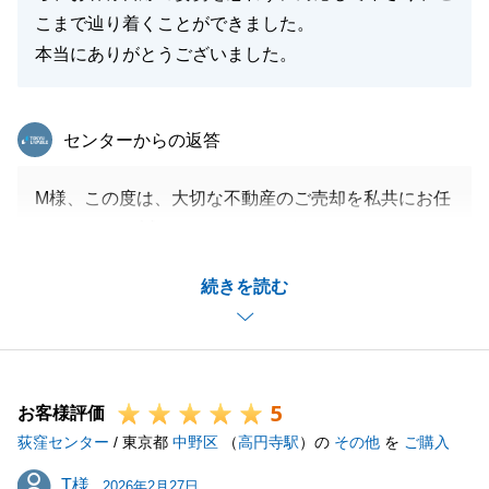
こまで辿り着くことができました。
本当にありがとうございました。
東急リバブル
センターからの返答
M様、この度は、大切な不動産のご売却を私共にお任
せいただき、誠にありがとうございました。
また、このような温かいお言葉を頂戴し、大変感激し
続きを読む
ております。
「お客様目線」というお言葉を糧に、これからも一人
ひとりのお客様に寄り添ったお手伝いができるよう精
進してまいります。
5
今後とも末永いお付き合いをよろしくお願い申し上げ
お客様評価
荻窪センター
ます。
/ 東京都
中野区
（
高円寺駅
）の
その他
を
ご購入
T様
T様
2026年2月27日