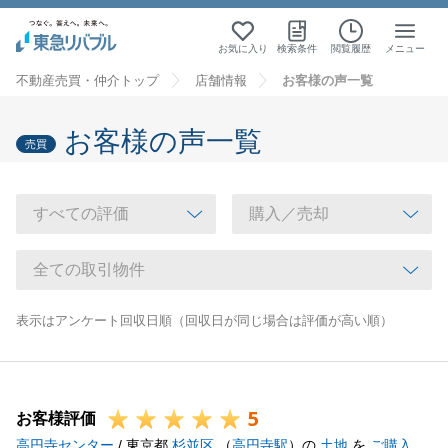
お気に入り
検索条件
閲覧履歴
メニュー
不動産売買・仲介トップ
店舗情報
お客様の声一覧
お客様の声一覧
売買
表示はアンケート回収日順（回収日が同じ場合は評価が高い順）
5
お客様評価
高円寺センター
/ 東京都
杉並区
（
高円寺駅
）の
土地
を
ご購入