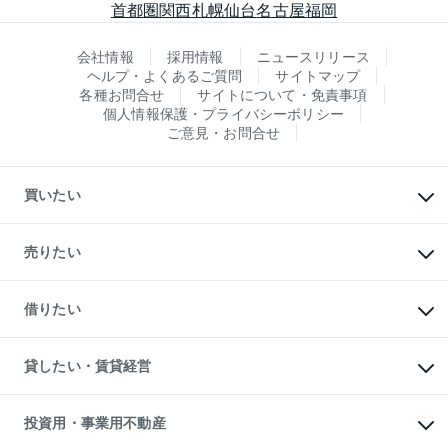
首都圏
関西
札幌
仙台
名古屋
福岡
会社情報
採用情報
ニュースリリース
ヘルプ・よくあるご質問
サイトマップ
各種お問合せ
サイトについて・免責事項
個人情報保護・プライバシーポリシー
ご意見・お問合せ
買いたい
マンションの購入
新築・分譲マンションの購入
売りたい
中古マンションの購入
一戸建ての購入
マンションの売却・査定
新築一戸建ての購入
一戸建ての売却・査定
借りたい
中古一戸建ての購入
土地の売却・査定
土地の購入
スピードAI査定
不動産購入の流れ
物件を借りる
不動産売却について
注目キーワード物件特集
オフィス・店舗の賃貸
貸したい・賃貸経営
不動産査定について
購入ガイド
借りるときの流れ
売却サービス
借りるガイド
不動産売却の流れ
無料賃料査定
多言語対応
不動産買換えの流れ
マンション賃料データ
投資用・事業用不動産
売却ガイド
賃貸管理プラン
English
繁体中文
簡体中文