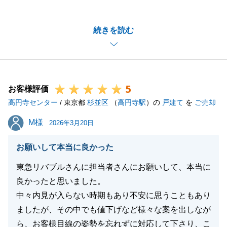
うございます。
「スピード感・丁寧さ・的確さ」という、私たちが最
続きを読む
も大切にしている3つの指針全てにおいてご満足いた
だけたこと、大変光栄に存じます。
今後もスタッフ一同研鑽を積んでまいります。
また何かお力になれることがございましたら、いつで
5
もお気軽にご相談ください。
お客様評価
高円寺センター
何卒よろしくお願い申し上げます。
/ 東京都
杉並区
（
高円寺駅
）の
戸建て
を
ご売却
M様
M様
2026年3月20日
閉じる
お願いして本当に良かった
東急リバブルさんに担当者さんにお願いして、本当に
良かったと思いました。
中々内見が入らない時期もあり不安に思うこともあり
ましたが、その中でも値下げなど様々な案を出しなが
ら、お客様目線の姿勢を忘れずに対応して下さり、こ