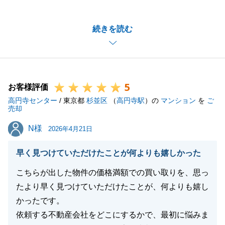
にありがとうございました。
隣接地の販売を担当しておりました頃よりお付き合い
続きを読む
いただいておりますが、私を信頼してご購入をお任せ
くださり、心より感謝申し上げます。
また、お褒めの言葉を頂戴し、大変光栄でございま
す。___
5
今後も何かお困り事がございましたら、お気軽にご連
お客様評価
高円寺センター
絡下さいませ。
/ 東京都
杉並区
（
高円寺駅
）の
マンション
を
ご
売却
引き続きどうぞ宜しくお願いいたします。
N様
N様
2026年4月21日
早く見つけていただけたことが何よりも嬉しかった
閉じる
こちらが出した物件の価格満額での買い取りを、思っ
たより早く見つけていただけたことが、何よりも嬉し
かったです。
依頼する不動産会社をどこにするかで、最初に悩みま